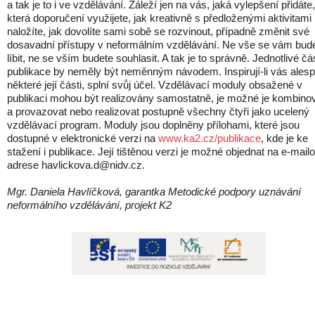
a tak je to i ve vzdělávání. Záleží jen na vás, jaká vylepšení přidáte,
která doporučení využijete, jak kreativně s předloženými aktivitami
naložíte, jak dovolíte sami sobě se rozvinout, případně změnit své
dosavadní přístupy v neformálním vzdělávání. Ne vše se vám bud
líbit, ne se vším budete souhlasit. A tak je to správně. Jednotlivé čás
publikace by neměly být neměnným návodem. Inspirují-li vás ales
některé její části, splní svůj účel. Vzdělávací moduly obsažené v
publikaci mohou být realizovány samostatně, je možné je kombino
a provazovat nebo realizovat postupně všechny čtyři jako ucelený
vzdělávací program. Moduly jsou doplněny přílohami, které jsou
dostupné v elektronické verzi na
www.ka2.cz/publikace
, kde je ke
stažení i publikace. Její tištěnou verzi je možné objednat na e-mail
adrese havlickova.d@nidv.cz.
Mgr. Daniela Havlíčková, garantka Metodické podpory uznávání
neformálního vzdělávání, projekt K2