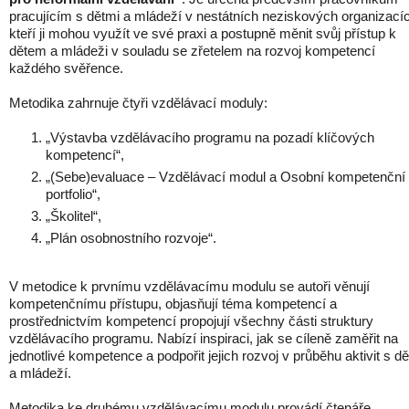
pracujícím s dětmi a mládeží v nestátních neziskových organizací
kteří ji mohou využít ve své praxi a postupně měnit svůj přístup k
dětem a mládeži v souladu se zřetelem na rozvoj kompetencí
každého svěřence.
Metodika zahrnuje čtyři vzdělávací moduly:
„Výstavba vzdělávacího programu na pozadí klíčových
kompetencí“,
„(Sebe)evaluace – Vzdělávací modul a Osobní kompetenční
portfolio“,
„Školitel“,
„Plán osobnostního rozvoje“.
V metodice k prvnímu vzdělávacímu modulu se autoři věnují
kompetenčnímu přístupu, objasňují téma kompetencí a
prostřednictvím kompetencí propojují všechny části struktury
vzdělávacího programu. Nabízí inspiraci, jak se cíleně zaměřit na
jednotlivé kompetence a podpořit jejich rozvoj v průběhu aktivit s d
a mládeží.
Metodika ke druhému vzdělávacímu modulu provádí čtenáře