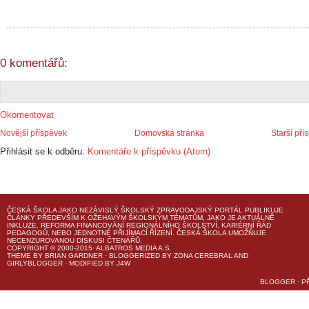
0 komentářů:
Okomentovat
Novější příspěvek
Domovská stránka
Starší pří
Přihlásit se k odběru:
Komentáře k příspěvku (Atom)
ČESKÁ ŠKOLA
JAKO NEZÁVISLÝ ŠKOLSKÝ ZPRAVODAJSKÝ PORTÁL PUBLIKUJE
ČLÁNKY PŘEDEVŠÍM K OŽEHAVÝM ŠKOLSKÝM TÉMATŮM, JAKO JE AKTUÁLNĚ
INKLUZE, REFORMA FINANCOVÁNÍ REGIONÁLNÍHO ŠKOLSTVÍ, KARIÉRNÍ ŘÁD
PEDAGOGŮ, NEBO JEDNOTNÉ PŘIJÍMACÍ ŘÍZENÍ.
ČESKÁ ŠKOLA
UMOŽŇUJE
NECENZUROVANOU DISKUSI ČTENÁŘŮ.
COPYRIGHT © 2000-2015· ALBATROS MEDIA A.S.
THEME
BY
BRIAN GARDNER
· BLOGGERIZED BY
ZONA CEREBRAL
AND
GIRLYBLOGGER
· MODIFIED BY
J4W
BLOGGER
·
P