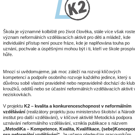
Škola je významné kolbiště pro život člověka, stále více však roste
význam neformálních vzdělávacích aktivit pro děti a mládež, kde
individuální přístup není pouze fráze, kde je naplňována touha po
uznání, pochvale a úspěšnými mohou být i ti, kteří ve škole prospív
hůře.
Mnozí si uvědomujeme, jak moc záleží na rozvoji klíčových
kompetencí a podpoře osobního rozvoje každého jedince, který s
důvěrou sobě vlastní pravidelně nebo nepravidelně dochází do klub
kroužků, oddílů nebo se účastní neformálních vzdělávacích aktivit 
neziskovkách.
V projektu
K2 – kvalita a konkurenceschopnost v neformálním
vzdělávání
(realizátory projektu jsou ministerstvo školství a Národ
institut pro další vzdělávání), v klíčové aktivitě Metodická podpora
uznávání neformálního vzdělávání, vznikla publikace s názvem
„MetodiKa – Kompetence, Kvalita, Kvalifikace, (sebe)Koncepc
pro neformální vzdělávání“
. Je určena především pracovníkům