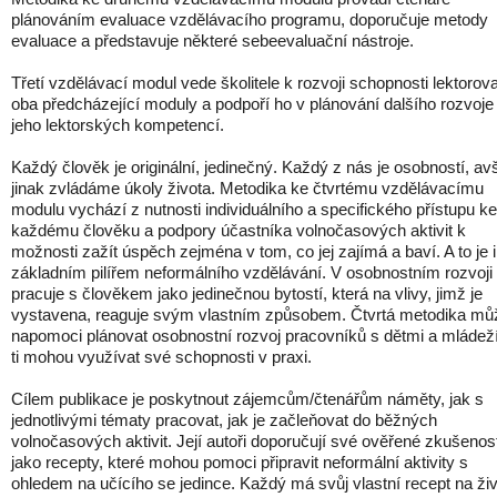
plánováním evaluace vzdělávacího programu, doporučuje metody
evaluace a představuje některé sebeevaluační nástroje.
Třetí vzdělávací modul vede školitele k rozvoji schopnosti lektorova
oba předcházející moduly a podpoří ho v plánování dalšího rozvoje
jeho lektorských kompetencí.
Každý člověk je originální, jedinečný. Každý z nás je osobností, av
jinak zvládáme úkoly života. Metodika ke čtvrtému vzdělávacímu
modulu vychází z nutnosti individuálního a specifického přístupu ke
každému člověku a podpory účastníka volnočasových aktivit k
možnosti zažít úspěch zejména v tom, co jej zajímá a baví. A to je i
základním pilířem neformálního vzdělávání. V osobnostním rozvoji
pracuje s člověkem jako jedinečnou bytostí, která na vlivy, jimž je
vystavena, reaguje svým vlastním způsobem. Čtvrtá metodika mů
napomoci plánovat osobnostní rozvoj pracovníků s dětmi a mládež
ti mohou využívat své schopnosti v praxi.
Cílem publikace je poskytnout zájemcům/čtenářům náměty, jak s
jednotlivými tématy pracovat, jak je začleňovat do běžných
volnočasových aktivit. Její autoři doporučují své ověřené zkušenost
jako recepty, které mohou pomoci připravit neformální aktivity s
ohledem na učícího se jedince. Každý má svůj vlastní recept na živ