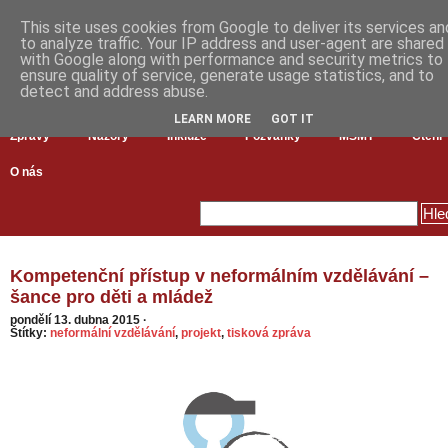
This site uses cookies from Google to deliver its services an
to analyze traffic. Your IP address and user-agent are shared
with Google along with performance and security metrics to
ensure quality of service, generate usage statistics, and to
detect and address abuse.
LEARN MORE
GOT IT
Zprávy
Názory
Inkluze
Pozvánky
MŠMT
Čtení
O nás
Kompetenční přístup v neformálním vzdělávání –
šance pro děti a mládež
pondělí 13. dubna 2015
·
Štítky:
neformální vzdělávání
,
projekt
,
tisková zpráva