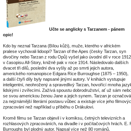
Učte se anglicky s Tarzanem - pánem
opic!
Kdo by neznal Tarzana (Bílou kůži), muže, kterého v africkém
pralese vychovali lidoopi? Tarzan of the Apes (česky Tarzan, syn
divočiny nebo Tarzan z rodu Opů) vyšel jako úvodní díl v roce 1912
v časopisu All-Story, knižně pak v roce 1914. Následovalo dalších
dvacet tři dílů, poslední dva vyšly až po smrti jejich autora,
amerického romanopisce Edgara Rice Burroughse (1875 – 1950),
a další čtyři díly byly napsané jinými autory. V knihách vystupuje
inteligentní, neohrožený a spravedlivý Tarzan, hovořící mnoha jazy
lidskými i zvířecími. Zažívá spoustu dobrodružství, ať už sám neb
se svou americkou ženou Jane a jejich synem. Tarzan je označov
za nejznámější literární postavu vůbec a existuje více jeho filmový
zpracování než například u příběhu o Drákulovi.
Kromě filmu se Tarzan objevil i v komiksu, četných televizních a
rozhlasových zpracováních, na divadle i v počítačových hrách. E. 
Burroughs byl plodný autor. Napsal více než 80 románů.