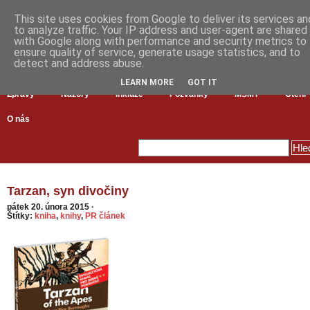
This site uses cookies from Google to deliver its services an
to analyze traffic. Your IP address and user-agent are shared
with Google along with performance and security metrics to
ensure quality of service, generate usage statistics, and to
detect and address abuse.
LEARN MORE
GOT IT
Zprávy
Názory
Inkluze
Pozvánky
MŠMT
Čtení
O nás
Tarzan, syn divočiny
pátek 20. února 2015
·
Štítky:
kniha
,
knihy
,
PR článek