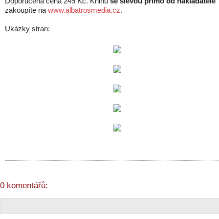
Doporučená cena 249 Kč. Knihu
se slevou přímo od nakladatele
zakoupíte na
www.albatrosmedia.cz
.
Ukázky stran:
0 komentářů: