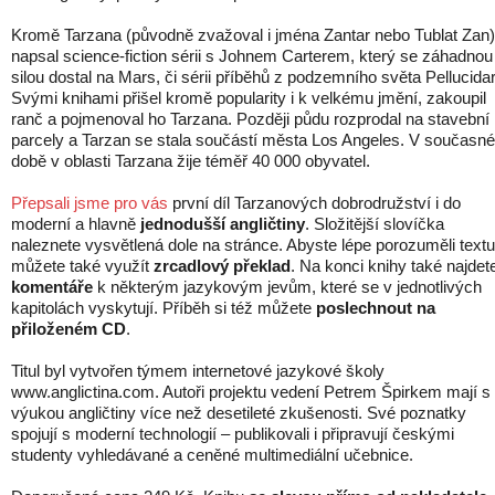
Kromě Tarzana (původně zvažoval i jména Zantar nebo Tublat Zan)
napsal science-fiction sérii s Johnem Carterem, který se záhadnou
silou dostal na Mars, či sérii příběhů z podzemního světa Pellucidar
Svými knihami přišel kromě popularity i k velkému jmění, zakoupil
ranč a pojmenoval ho Tarzana. Později půdu rozprodal na stavební
parcely a Tarzan se stala součástí města Los Angeles. V současné
době v oblasti Tarzana žije téměř 40 000 obyvatel.
Přepsali jsme pro vás
první díl Tarzanových dobrodružství i do
moderní a hlavně
jednodušší angličtiny
. Složitější slovíčka
naleznete vysvětlená dole na stránce. Abyste lépe porozuměli textu
můžete také využít
zrcadlový překlad
. Na konci knihy také najdet
komentáře
k některým jazykovým jevům, které se v jednotlivých
kapitolách vyskytují. Příběh si též můžete
poslechnout na
přiloženém CD
.
Titul byl vytvořen týmem internetové jazykové školy
www.anglictina.com. Autoři projektu vedení Petrem Špirkem mají s
výukou angličtiny více než desetileté zkušenosti. Své poznatky
spojují s moderní technologií – publikovali i připravují českými
studenty vyhledávané a ceněné multimediální učebnice.