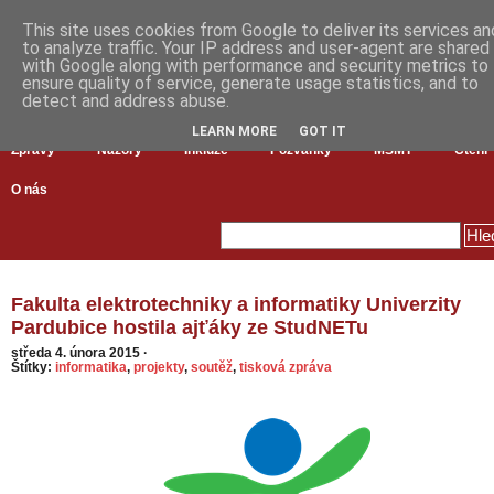
This site uses cookies from Google to deliver its services an
to analyze traffic. Your IP address and user-agent are shared
with Google along with performance and security metrics to
ensure quality of service, generate usage statistics, and to
detect and address abuse.
LEARN MORE
GOT IT
Zprávy
Názory
Inkluze
Pozvánky
MŠMT
Čtení
O nás
Fakulta elektrotechniky a informatiky Univerzity
Pardubice hostila ajťáky ze StudNETu
středa 4. února 2015
·
Štítky:
informatika
,
projekty
,
soutěž
,
tisková zpráva