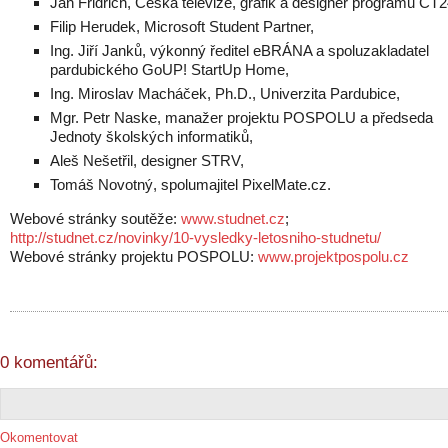
Jan Fridrich, Česká televize, grafik a designer programu ČT
Filip Herudek, Microsoft Student Partner,
Ing. Jiří Janků, výkonný ředitel eBRÁNA a spoluzakladatel
pardubického GoUP! StartUp Home,
Ing. Miroslav Macháček, Ph.D., Univerzita Pardubice,
Mgr. Petr Naske, manažer projektu POSPOLU a předseda
Jednoty školských informatiků,
Aleš Nešetřil, designer STRV,
Tomáš Novotný, spolumajitel PixelMate.cz.
Webové stránky soutěže:
www.studnet.cz
;
http://studnet.cz/novinky/10-vysledky-letosniho-studnetu/
Webové stránky projektu POSPOLU:
www.projektpospolu.cz
0 komentářů:
Okomentovat