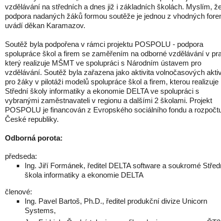
vzdělávání na středních a dnes již i základních školách. Myslím, ž
podpora nadaných žáků formou soutěže je jednou z vhodných fore
uvádí děkan Karamazov.
Soutěž byla podpořena v rámci projektu POSPOLU - podpora
spolupráce škol a firem se zaměřením na odborné vzdělávání v pra
který realizuje MŠMT ve spolupráci s Národním ústavem pro
vzdělávání. Soutěž byla zařazena jako aktivita volnočasových aktiv
pro žáky v pilotáži modelů spolupráce škol a firem, kterou realizuje
Střední školy informatiky a ekonomie DELTA ve spolupráci s
vybranými zaměstnavateli v regionu a dalšími 2 školami. Projekt
POSPOLU je financován z Evropského sociálního fondu a rozpočt
České republiky.
Odborná porota:
předseda:
Ing. Jiří Formánek, ředitel DELTA software a soukromé Střed
škola informatiky a ekonomie DELTA
členové:
Ing. Pavel Bartoš, Ph.D., ředitel produkční divize Unicorn
Systems,