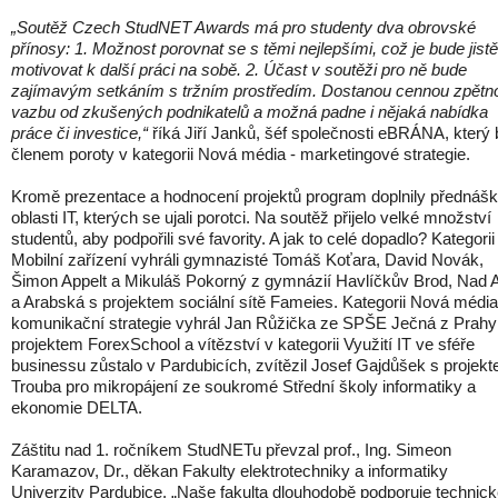
„Soutěž Czech StudNET Awards má pro studenty dva obrovské
přínosy: 1. Možnost porovnat se s těmi nejlepšími, což je bude jistě
motivovat k další práci na sobě. 2. Účast v soutěži pro ně bude
zajímavým setkáním s tržním prostředím. Dostanou cennou zpětn
vazbu od zkušených podnikatelů a možná padne i nějaká nabídka
práce či investice,“
říká Jiří Janků, šéf společnosti eBRÁNA, který 
členem poroty v kategorii Nová média - marketingové strategie.
Kromě prezentace a hodnocení projektů program doplnily přednášk
oblasti IT, kterých se ujali porotci. Na soutěž přijelo velké množství
studentů, aby podpořili své favority. A jak to celé dopadlo? Kategorii
Mobilní zařízení vyhráli gymnazisté Tomáš Koťara, David Novák,
Šimon Appelt a Mikuláš Pokorný z gymnázií Havlíčkův Brod, Nad A
a Arabská s projektem sociální sítě Fameies. Kategorii Nová média
komunikační strategie vyhrál Jan Růžička ze SPŠE Ječná z Prahy
projektem ForexSchool a vítězství v kategorii Využití IT ve sféře
businessu zůstalo v Pardubicích, zvítězil Josef Gajdůšek s projek
Trouba pro mikropájení ze soukromé Střední školy informatiky a
ekonomie DELTA.
Záštitu nad 1. ročníkem StudNETu převzal prof., Ing. Simeon
Karamazov, Dr., děkan Fakulty elektrotechniky a informatiky
Univerzity Pardubice. „Naše fakulta dlouhodobě podporuje technic