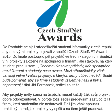
Do Pardubic se sjeli středoškolští studenti informatiky z celé republ
aby se svými projekty bojovali v soutěži Czech StudNET Awards
2015. Do finále postoupilo pět projektů ve třech kategoriích. Soutěží
v ní projekty založené na spolupráci s firmami, ale i takové, na kte
studenti pracují sami.
„Chceme ukazovat příklady, kde spolupráce
mezi firmami a studenty nese ovoce. Mezi středoškoláky však
vznikají velmi kvalitní projekty, o kterých firmy vůbec nevědí. Sout
bude pomáhat, aby se firmy i studenti vzájemně našli a byli si
nápomocni,“
říká Jiří Formánek, ředitel soutěže.
Aby projekty měly šanci na úspěch, musel každý žák svůj projekt
dobře odprezentovat. V porotě totiž seděli především zástupci z IT
firem, kteří studentům nic nedarovali. Dali jim však spoustu
praktických rad, jak projekty vylepšit a na čem ještě pracovat.