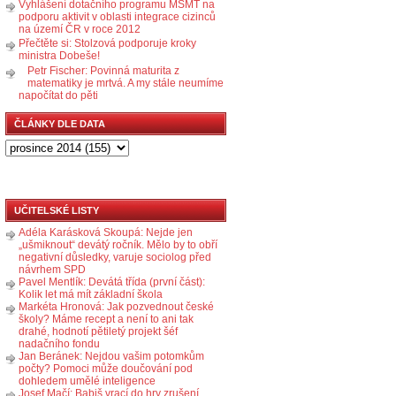
Vyhlášení dotačního programu MŠMT na
podporu aktivit v oblasti integrace cizinců
na území ČR v roce 2012
Přečtěte si: Stolzová podporuje kroky
ministra Dobeše!
Petr Fischer: Povinná maturita z
matematiky je mrtvá. A my stále neumíme
napočítat do pěti
ČLÁNKY DLE DATA
UČITELSKÉ LISTY
Adéla Karásková Skoupá: Nejde jen
„ušmiknout“ devátý ročník. Mělo by to obří
negativní důsledky, varuje sociolog před
návrhem SPD
Pavel Mentlík: Devátá třída (první část):
Kolik let má mít základní škola
Markéta Hronová: Jak pozvednout české
školy? Máme recept a není to ani tak
drahé, hodnotí pětiletý projekt šéf
nadačního fondu
Jan Beránek: Nejdou vašim potomkům
počty? Pomoci může doučování pod
dohledem umělé inteligence
Josef Mačí: Babiš vrací do hry zrušení