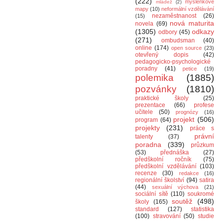
(222)
myšlenkové
mládež
(2)
mapy
(10)
neformální vzdělávání
nezaměstnanost
(26)
(15)
nová maturita
novela
(69)
(1305)
odkazy
odbory
(45)
(271)
ombudsman
(40)
online
(174)
open source
(23)
otevřený dopis
(42)
pedagogicko-psychologické
poradny
(41)
petice
(19)
polemika
(1885)
pozvánky
(1810)
praktické školy
(25)
prezentace
(66)
profese
učitele
(50)
prognózy
(16)
projekt
(506)
program
(64)
projekty
(231)
práce s
právní
talenty
(37)
poradna
(339)
průzkum
(53)
přednáška
(27)
předškolní ročník
(75)
předškolní vzdělávání
(103)
recenze
(30)
redakce
(16)
regionální školství
(94)
satira
(44)
sexuální výchova
(21)
sociální sítě
(110)
soukromé
soutěž
(498)
školy
(165)
standard
(127)
statistika
(100)
stravování
(50)
studie