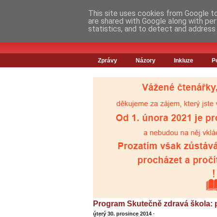
This site uses cookies from Google to 
are shared with Google along with per
statistics, and to detect and address
Zprávy
Názory
Inkluze
P
Program Skutečně zdravá škola: př
úterý 30. prosince 2014
·