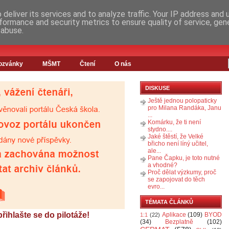
deliver its services and to analyze traffic. Your IP address and
formance and security metrics to ensure quality of service, ge
 abuse.
ozvánky
MŠMT
Čtení
O nás
DISKUSE
Ještě jednou polopaticky
pro Milana Randáka, Janu
...
Komárku, že ti není
stydno....
Jaké štěstí, že Velké
břicho není líný učitel,
ale...
Pane Čapku, je toto nutné
a vhodné?
Proč dělat výzkumy, proč
se zapojovat do těch
evro...
TÉMATA ČLÁNKŮ
ihlašte se do pilotáže!
Aplikace
(109)
BYOD
1:1
(22)
(34)
Bezplatně
(102)