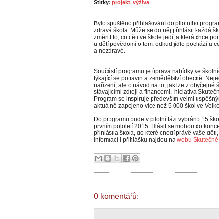
Štítky:
projekt
,
výživa
Bylo spuštěno přihlašování do pilotního progr
zdravá škola. Může se do něj přihlásit každá šk
změnit to, co děti ve škole jedí, a která chce p
u dětí povědomí o tom, odkud jídlo pochází a c
a nezdravé.
Součástí programu je úprava nabídky ve školníc
týkající se potravin a zemědělství obecně. Ne
nařízení, ale o návod na to, jak lze z obyčejné 
stávajícími zdroji a financemi. Iniciativa Sku
Program se inspiruje především velmi úspěšným
aktuálně zapojeno více než 5 000 škol ve Velké 
Do programu bude v pilotní fázi vybráno 15 ško
prvním pololetí 2015. Hlásit se mohou do konc
přihlásila škola, do které chodí právě vaše děti
informací i přihlášku najdou na
webu Skutečně 
0 komentářů: