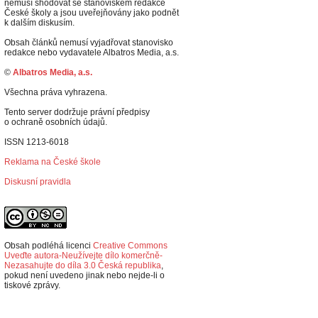
nemusí shodovat se stanoviskem redakce
České školy a jsou uveřejňovány jako podnět
k dalším diskusím.
Obsah článků nemusí vyjadřovat stanovisko
redakce nebo vydavatele Albatros Media, a.s.
©
Albatros Media, a.s.
Všechna práva vyhrazena.
Tento server dodržuje právní předpisy
o ochraně osobních údajů.
ISSN 1213-6018
Reklama na České škole
Diskusní pravidla
Obsah podléhá licenci
Creative Commons
Uveďte autora-Neužívejte dílo komerčně-
Nezasahujte do díla 3.0 Česká republika
,
p
okud není uvedeno jinak nebo nejde-li o
tiskové zprávy.