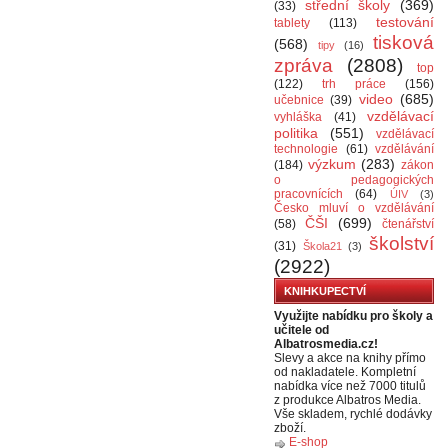
střední školy
(369)
(33)
testování
tablety
(113)
tisková
(568)
tipy
(16)
zpráva
(2808)
top
(122)
trh práce
(156)
video
(685)
učebnice
(39)
vzdělávací
vyhláška
(41)
politika
(551)
vzdělávací
technologie
(61)
vzdělávání
výzkum
(283)
(184)
zákon
o pedagogických
pracovnících
(64)
ÚIV
(3)
Česko mluví o vzdělávání
ČŠI
(699)
(58)
čtenářství
školství
(31)
Škola21
(3)
(2922)
KNIHKUPECTVÍ
Využijte nabídku pro školy a
učitele od
Albatrosmedia.cz!
Slevy a akce na knihy přímo
od nakladatele. Kompletní
nabídka více než 7000 titulů
z produkce Albatros Media.
Vše skladem, rychlé dodávky
zboží.
E-shop