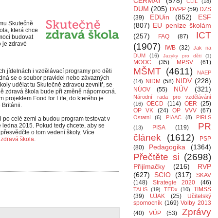
CERMAT
(578)
CLIL
(18)
DUM
(205)
DVPP
(59)
DZS
EDUin
(852)
ESF
(39)
amu Skutečně
(807)
EU peníze školám
ola, která chce
ICT
(257)
FAQ
(87)
omoci budovat
o je zdravé
(1907)
IWB
(32)
Jak na
DUM
(16)
Jazyky pro děti
(1)
MOOC
(35)
MPSV
(61)
MŠMT
(4611)
h jídelnách i vzdělávací programy pro děti
NAEP
jedná se o soubor pravidel nebo závazných
NIDV
(228)
NIDM
(58)
(14)
školy udělat tu Skutečně zdravou zevnitř, se
NÚV
(321)
NÚOV
(55)
tečně zdravá škola bude při změně nápomocná.
Národní rada pro vzdělávání
 projektem Food for Life, do kterého je
OECD
(114)
OER
(25)
(16)
Británii.
OP VK
(24)
OP VVV
(67)
Ostatní
(6)
PIAAC
(8)
PIRLS
l po celé zemi a budou program testovat v
PR
e ledna 2015. Pokud tedy chcete, aby se
PISA
(119)
(13)
, přesvědčte o tom vedení školy. Více
článek
(1612)
PSP
zdravá škola
.
Pedagogika
(1364)
(80)
Přečtěte si
(2698)
Přijímačky
(216)
RVP
(627)
SCIO
(317)
SKAV
(148)
Strategie 2020
(46)
TIMSS
TALIS
(19)
TEDx
(10)
(39)
UJAK
(25)
Učitelský
spomocník
(169)
Volby 2013
Zprávy
(40)
VÚP
(53)