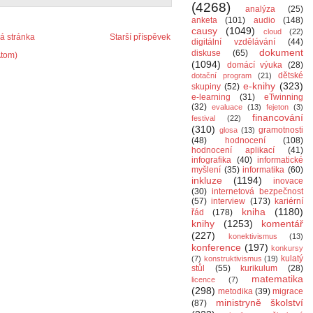
(4268)
analýza
(25)
anketa
(101)
audio
(148)
causy
(1049)
cloud
(22)
 stránka
Starší příspěvek
digitální vzdělávání
(44)
dokument
diskuse
(65)
Atom)
(1094)
domácí výuka
(28)
dětské
dotační program
(21)
e-knihy
(323)
skupiny
(52)
e-learning
(31)
eTwinning
(32)
evaluace
(13)
fejeton
(3)
financování
festival
(22)
(310)
gramotnosti
glosa
(13)
(48)
hodnocení
(108)
hodnocení aplikací
(41)
infografika
(40)
informatické
myšlení
(35)
informatika
(60)
inkluze
(1194)
inovace
(30)
internetová bezpečnost
(57)
interview
(173)
kariérní
kniha
(1180)
řád
(178)
knihy
(1253)
komentář
(227)
konektivismus
(13)
konference
(197)
konkursy
kulatý
(7)
konstruktivismus
(19)
stůl
(55)
kurikulum
(28)
matematika
licence
(7)
(298)
metodika
(39)
migrace
ministryně školství
(87)