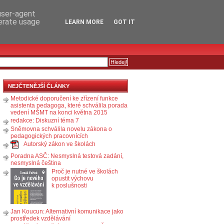
RSS
KOMENTÁŘE
 user-agent
nerate usage
LEARN MORE
GOT IT
NEJČTENĚJŠÍ ČLÁNKY
Metodické doporučení ke zřízení funkce
asistenta pedagoga, které schválila porada
vedení MŠMT na konci května 2015
redakce: Diskuzní téma 7
Sněmovna schválila novelu zákona o
pedagogických pracovnících
Autorský zákon ve školách
Poradna ASČ: Nesmyslná testová zadání,
nesmyslná čeština
Proč je nutné ve školách
opustit výchovu
k poslušnosti
Jan Koucun: Alternativní komunikace jako
prostředek vzdělávání