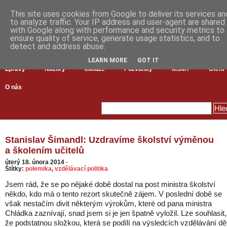
This site uses cookies from Google to deliver its services an
to analyze traffic. Your IP address and user-agent are shared
with Google along with performance and security metrics to
ensure quality of service, generate usage statistics, and to
detect and address abuse.
LEARN MORE
GOT IT
Zprávy
Názory
Inkluze
Pozvánky
MŠMT
Čtení
O nás
Stanislav Šimandl: Uzdravíme školství výměnou
a školením učitelů
úterý 18. února 2014
·
Štítky:
polemika
,
vzdělávací politika
Jsem rád, že se po nějaké době dostal na post ministra školství
někdo, kdo má o tento rezort skutečně zájem. V poslední době se
však nestačím divit některým výrokům, které od pana ministra
Chládka zaznívají, snad jsem si je jen špatně vyložil. Lze souhlasit,
že podstatnou složkou, která se podílí na výsledcích vzdělávání dě