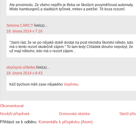
Ale prosimvás. Ze všeho nejdřív je třeba ve školách povyměňovat automaty.
Místo hamburgerů a sladkých tyčinek, mrkev a petržel. Té koza rozumí.
Simona CARCY
řekl(a)...
18. února 2014 v 7:16
"Jsem rád, že se po nějaké době dostal na post ministra školství někdo, kdo
má o tento rezort skutečně zájem." To tam tedy Chládek dlouho nepobyl, že
už mají někoho, kdo má o rezort zájem...
obyčejná učitelka
řekl(a)...
18. února 2014 v 8:43
Kéž bychom měli zase nějakého
Vopěnku
.
Okomentovat
Novější příspěvek
Domovská stránka
Starší pří
Přihlásit se k odběru:
Komentáře k příspěvku (Atom)