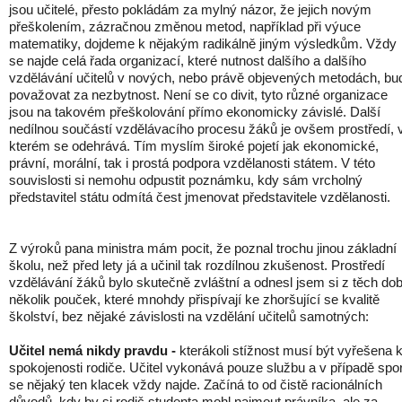
jsou učitelé, přesto pokládám za mylný názor, že jejich novým
přeškolením, zázračnou změnou metod, například při výuce
matematiky, dojdeme k nějakým radikálně jiným výsledkům. Vždy
se najde celá řada organizací, které nutnost dalšího a dalšího
vzdělávání učitelů v nových, nebo právě objevených metodách, bu
považovat za nezbytnost. Není se co divit, tyto různé organizace
jsou na takovém přeškolování přímo ekonomicky závislé. Další
nedílnou součástí vzdělávacího procesu žáků je ovšem prostředí, 
kterém se odehrává. Tím myslím široké pojetí jak ekonomické,
právní, morální, tak i prostá podpora vzdělanosti státem. V této
souvislosti si nemohu odpustit poznámku, kdy sám vrcholný
představitel státu odmítá čest jmenovat představitele vzdělanosti.
Z výroků pana ministra mám pocit, že poznal trochu jinou základní
školu, než před lety já a učinil tak rozdílnou zkušenost. Prostředí
vzdělávání žáků bylo skutečně zvláštní a odnesl jsem si z těch do
několik pouček, které mnohdy přispívají ke zhoršující se kvalitě
školství, bez nějaké závislosti na vzdělání učitelů samotných:
Učitel nemá nikdy pravdu -
kterákoli stížnost musí být vyřešena 
spokojenosti rodiče. Učitel vykonává pouze službu a v případě spo
se nějaký ten klacek vždy najde. Začíná to od čistě racionálních
důvodů, kdy by si rodič studenta mohl najmout právníka, ale za