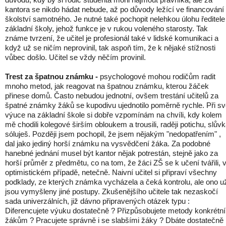
kantora se nikdo hádat nebude, až po důvody ležící ve financování
školství samotného. Je nutné také pochopit nelehkou úlohu ředitele
základní školy, jehož funkce je v rukou voleného starosty. Tak
známe tvrzení, že učitel je profesionál také v lidské komunikaci a
když už se ničím neprovinil, tak aspoň tím, že k nějaké stížnosti
vůbec došlo. Učitel se vždy něčím provinil.
Trest za špatnou známku -
psychologové mohou rodičům radit
mnoho metod, jak reagovat na špatnou známku, kterou žáček
přinese domů. Často nebudou jednotní, ovšem trestání učitelů za
špatné známky žáků se kupodivu ujednotilo poměrně rychle. Při s
výuce na základní škole si dobře vzpomínám na chvíli, kdy kolem
mě chodili kolegové širším obloukem a trousili, raději potichu, slův
sóluješ. Později jsem pochopil, že jsem nějakým "nedopatřením" ,
dal jako jediný horší známku na vysvědčení žáka. Za podobné
hanebné jednání musel být kantor nějak potrestán, stejně jako za
horší průměr z předmětu, co na tom, že žáci ZŠ se k učení tvářili, 
optimistickém případě, netečně. Naivní učitel si připraví všechny
podklady, ze kterých známka vycházela a čeká kontrolu, ale ono u
jsou vymyšleny jiné postupy. Zkušenějšího učitele tak nezaskočí
sada univerzálních, již dávno připravených otázek typu :
Diferencujete výuku dostatečně ? Přizpůsobujete metody konkrétn
žákům ? Pracujete správně i se slabšími žáky ? Dbáte dostatečně