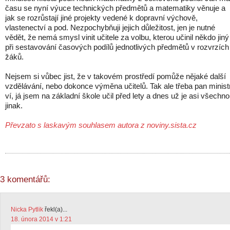
času se nyní výuce technických předmětů a matematiky věnuje a
jak se rozrůstají jiné projekty vedené k dopravní výchově,
vlastenectví a pod. Nezpochybňuji jejich důležitost, jen je nutné
vědět, že nemá smysl vinit učitele za volbu, kterou učinil někdo jiný
při sestavování časových podílů jednotlivých předmětů v rozvrzích
žáků.
Nejsem si vůbec jist, že v takovém prostředí pomůže nějaké další
vzdělávání, nebo dokonce výměna učitelů. Tak ale třeba pan minist
ví, já jsem na základní škole učil před lety a dnes už je asi všechno
jinak.
Převzato s laskavým souhlasem autora z noviny.sista.cz
3 komentářů:
Nicka Pytlik
řekl(a)...
18. února 2014 v 1:21