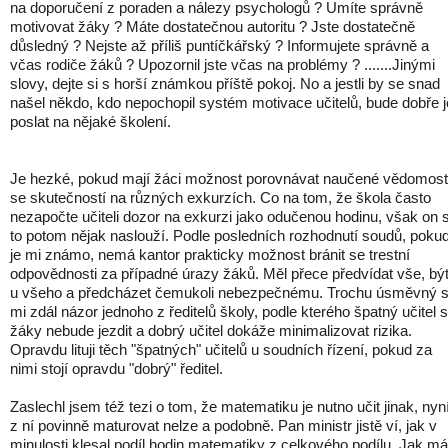
na doporučení z poraden a nálezy psychologů ? Umíte správně
motivovat žáky ? Máte dostatečnou autoritu ? Jste dostatečně
důsledný ? Nejste až příliš puntíčkářský ? Informujete správně a
včas rodiče žáků ? Upozornil jste včas na problémy ? .......Jinými
slovy, dejte si s horší známkou příště pokoj. No a jestli by se snad
našel někdo, kdo nepochopil systém motivace učitelů, bude dobře j
poslat na nějaké školení.
Je hezké, pokud mají žáci možnost porovnávat naučené vědomost
se skutečností na různých exkurzích. Co na tom, že škola často
nezapočte učiteli dozor na exkurzi jako odučenou hodinu, však on s
to potom nějak naslouží. Podle posledních rozhodnutí soudů, poku
je mi známo, nemá kantor prakticky možnost bránit se trestní
odpovědnosti za případné úrazy žáků. Měl přece předvídat vše, bý
u všeho a předcházet čemukoli nebezpečnému. Trochu úsměvný 
mi zdál názor jednoho z ředitelů školy, podle kterého špatný učitel s
žáky nebude jezdit a dobrý učitel dokáže minimalizovat rizika.
Opravdu lituji těch "špatných" učitelů u soudních řízení, pokud za
nimi stojí opravdu "dobrý" ředitel.
Zaslechl jsem též tezi o tom, že matematiku je nutno učit jinak, nyn
z ní povinně maturovat nelze a podobně. Pan ministr jistě ví, jak v
minulosti klesal podíl hodin matematiky z celkového podílu. Jak má