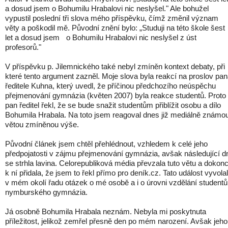
a dosud jsem o Bohumilu Hrabalovi nic neslyšel." Ale bohužel
vypustil poslední tři slova mého příspěvku, čímž změnil význam
věty a poškodil mě. Původní znění bylo: „Studuji na této škole šest
let a dosud jsem o Bohumilu Hrabalovi nic neslyšel z úst
profesorů."
V příspěvku p. Jilemnického také nebyl zmíněn kontext debaty, při
které tento argument zazněl. Moje slova byla reakcí na proslov pa
ředitele Kuhna, který uvedl, že příčinou předchozího neúspěchu
přejmenování gymnázia (květen 2007) byla reakce studentů. Proto
pan ředitel řekl, že se bude snažit studentům přiblížit osobu a dílo
Bohumila Hrabala. Na toto jsem reagoval dnes již mediálně známo
větou zmíněnou výše.
Původní článek jsem chtěl přehlédnout, vzhledem k celé jeho
předpojatosti v zájmu přejmenování gymnázia, avšak následující d
se strhla lavina. Celorepubliková média převzala tuto větu a dokon
k ní přidala, že jsem to řekl přímo pro deník.cz. Tato událost vyvola
v mém okolí řadu otázek o mé osobě a i o úrovni vzdělání studentů
nymburského gymnázia.
Já osobně Bohumila Hrabala neznám. Nebyla mi poskytnuta
příležitost, jelikož zemřel přesně den po mém narození. Avšak jeho