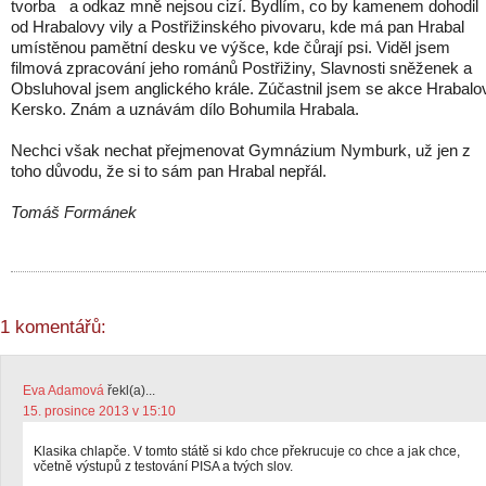
tvorba a odkaz mně nejsou cizí. Bydlím, co by kamenem dohodil
od Hrabalovy vily a Postřižinského pivovaru, kde má pan Hrabal
umístěnou pamětní desku ve výšce, kde čůrají psi. Viděl jsem
filmová zpracování jeho románů Postřižiny, Slavnosti sněženek a
Obsluhoval jsem anglického krále. Zúčastnil jsem se akce Hrabalo
Kersko. Znám a uznávám dílo Bohumila Hrabala.
Nechci však nechat přejmenovat Gymnázium Nymburk, už jen z
toho důvodu, že si to sám pan Hrabal nepřál.
Tomáš Formánek
1 komentářů:
Eva Adamová
řekl(a)...
15. prosince 2013 v 15:10
Klasika chlapče. V tomto státě si kdo chce překrucuje co chce a jak chce,
včetně výstupů z testování PISA a tvých slov.