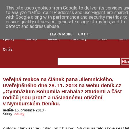
This site uses cookies from Google to deliver its services an
to analyze traffic. Your IP address and user-agent are shared
with Google along with performance and security metrics to
ensure quality of service, generate usage statistics, and to
detect and address abuse.
LEARN MORE
GOT IT
Zprávy
Názory
Inkluze
Pozvánky
MŠMT
Čtení
O nás
Veřejná reakce na článek pana Jilemnického,
uveřejněného dne 28. 11. 2013 na webu deník.cz
„Gymnázium Bohumila Hrabala? Studenti a část
rodičů jsou proti" a následnému otištění
v Nymburském Deníku.
neděle 15. prosince 2013
·
Štítky:
causy
Autor v článku uvádí citaci mých slov: „Studuji na této škole šest le