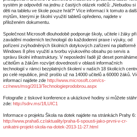
systém je odpovědí na jednu z častých otázek rodičů: „Nebudou s
děti na tabletu ve škole pouze hrát?“ Více informací k tomuto a dal
mýtům, kterými je školní využití tabletů opředeno, najdete v
přiloženém dokumentu.
Společnost Microsoft dlouhodobě podporuje školy, učitele i žáky při
zavádění moderních technologií do každodenní praxe i výuky, od
pořízení zvýhodněných školních dotykových zařízení na platformě
Windows 8 přes využití a tvorbu výukového obsahu po servis a
správu školní infrastruktury. V neposlední řadě již deset pomáhám
učitelům a žákům rozvíjet dovednosti v oblasti informačních
technologií v rámci bezplatných školení v našich 18 školicích cent
po celé republice, jimiž prošlo už na 14000 učitelů a 60000 žáků. V
informací najdete zde
http://www.microsoft.com/cs-
cz/news/msg/2013/Technologieprodobrou.aspx
Fotografie z tiskové konference a ukázkové hodiny si můžete stáh
zde:
http://sdrv.ms/1fLUIC1
Informace o projektu Škola na dotek najdete na stránkách Prahy 6:
http://www.praha6.cz/aktuality/praha-6-spousti-jako-prvni-v-cr-
unikatni-projekt-skola-na-dotek-2013-11-27.html