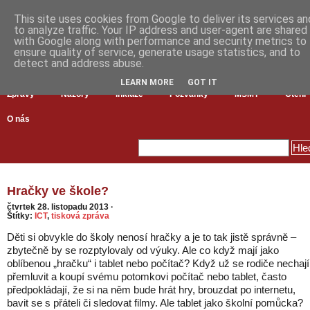
This site uses cookies from Google to deliver its services an
to analyze traffic. Your IP address and user-agent are shared
with Google along with performance and security metrics to
ensure quality of service, generate usage statistics, and to
detect and address abuse.
LEARN MORE
GOT IT
Zprávy
Názory
Inkluze
Pozvánky
MŠMT
Čtení
O nás
Hračky ve škole?
čtvrtek 28. listopadu 2013
·
Štítky:
ICT
,
tisková zpráva
Děti si obvykle do školy nenosí hračky a je to tak jistě správně –
zbytečně by se rozptylovaly od výuky. Ale co když mají jako
oblíbenou „hračku“ i tablet nebo počítač? Když už se rodiče nechají
přemluvit a koupí svému potomkovi počítač nebo tablet, často
předpokládají, že si na něm bude hrát hry, brouzdat po internetu,
bavit se s přáteli či sledovat filmy. Ale tablet jako školní pomůcka?