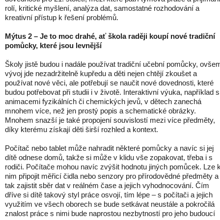
rolí, kritické myšlení, analýza dat, samostatné rozhodování a
kreativní přístup k řešení problémů.
Mýtus 2 – Je to moc drahé, ať škola raději koupí nové tradiční
pomůcky, které jsou levnější
Školy jistě budou i nadále používat tradiční učební pomůcky, ovše
vývoj jde nezadržitelně kupředu a děti nejen chtějí zkoušet a
používat nové věci, ale potřebují se naučit nové dovednosti, které
budou potřebovat při studii i v životě. Interaktivní výuka, například s
animacemi fyzikálních či chemických jevů, v dětech zanechá
mnohem více, než jen prostý popis a schematické obrázky.
Mnohem snazší je také propojení souvislostí mezi více předměty,
díky kterému získají děti širší rozhled a kontext.
Počítač nebo tablet může nahradit některé pomůcky a navíc si jej
dítě odnese domů, takže si může v klidu vše zopakovat, třeba i s
rodiči. Počítače mohou navíc zvýšit hodnotu jiných pomůcek. Lze 
nim připojit měřicí čidla nebo senzory pro přírodovědné předměty a
tak zajistit sběr dat v reálném čase a jejich vyhodnocování. Čím
dříve si dítě takový styl práce osvojí, tím lépe – s počítači a jejich
využitím ve všech oborech se bude setkávat neustále a pokročilá
znalost práce s nimi bude naprostou nezbytností pro jeho budoucí