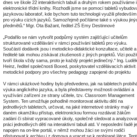
dnes ve škole 22 interaktivních tabulí a druhým rokem používáme i
elektronické třídní knihy. Rozhodli jsme se pomocí tabletů vybudov
jazykovou laboratoř, kde bychom tuto technologii využili především
pro výuku cizích jazyků. Samozřejmě počítáme také s výukou jiný
předmětů.“ Mgr. Ota Bažant, ředitel ZŠ Emy Destinnové
„Podařilo se nám vytvořit podpůrný systém zajišťující učitelům
strukturované vzdělávání v rámci používání tabletů pro výuku.
Součástí dodávek jsou i metodicko-didaktické konzultace, učitelé a
ředitelé tak mohou získávat zkušenosti z jiných projektů. Vizi použit
tvoří škola vždy sama, proto je každý projekt jedinečný.“ Ing. Ludě
Heinz, ředitel společnosti Boxed, poskytovatel vzdělávacích aktivit
metodické podpory pro všechny pedagogy zapojené do projektu
V rámci ukázkové hodiny bylo předvedeno, jak na tabletech probíh
výuka anglického jazyka, a byla představeny možnosti ovládání a
využívání zařízení ze strany učitele, tzv. Classroom Management
System. Ten umožňuje pohodlně monitorovat aktivitu dětí na
jednotlivých tabletech, určovat, na jaké internetové stránky mají v
daném okamžiku přístup, elektronickou formou rozdávat žákům
zadání či sbírat vypracované úkoly, společně sledovat a analyzova
práci jednotlivých dětí na interaktivní tabuli atd. V neposlední řadě j
napojen na on-line portál, v němž mohou žáci se svými rodiči
přistupovat k archivu i z domova a vracet se k probírané látce. Ten