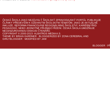
ČESKÁ ŠKOLA
JAKO NEZÁVISLÝ ŠKOLSKÝ ZPRAVODAJSKÝ PORTÁL PUBLIKUJE
ČLÁNKY PŘEDEVŠÍM K OŽEHAVÝM ŠKOLSKÝM TÉMATŮM, JAKO JE AKTUÁLNĚ
INKLUZE, REFORMA FINANCOVÁNÍ REGIONÁLNÍHO ŠKOLSTVÍ, KARIÉRNÍ ŘÁD
PEDAGOGŮ, NEBO JEDNOTNÉ PŘIJÍMACÍ ŘÍZENÍ.
ČESKÁ ŠKOLA
UMOŽŇUJE
NECENZUROVANOU DISKUSI ČTENÁŘŮ.
COPYRIGHT © 2000-2015· ALBATROS MEDIA A.S.
THEME
BY
BRIAN GARDNER
· BLOGGERIZED BY
ZONA CEREBRAL
AND
GIRLYBLOGGER
· MODIFIED BY
J4W
BLOGGER
·
P