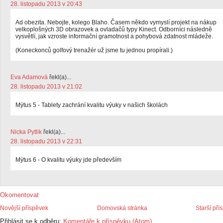
28. listopadu 2013 v 20:43
Ad obezita. Nebojte, kolego Blaho. Časem někdo vymyslí projekt na nákup
velkoplošných 3D obrazovek a ovladačů typy Kinect. Odborníci následně
vysvětlí, jak vzroste informační gramotnost a pohybová zdatnost mládeže.
(Koneckonců golfový trenažér už jsme tu jednou propírali.)
Eva Adamová
řekl(a)...
28. listopadu 2013 v 21:02
Mýtus 5 - Tablety zachrání kvalitu výuky v našich školách
Nicka Pytlik
řekl(a)...
28. listopadu 2013 v 22:31
Mýtus 6 - O kvalitu výuky jde především
Okomentovat
Novější příspěvek
Domovská stránka
Starší pří
Přihlásit se k odběru:
Komentáře k příspěvku (Atom)