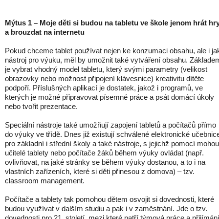
Mýtus 1 – Moje děti si budou na tabletu ve škole jenom hrát hr
a brouzdat na internetu
Pokud chceme tablet používat nejen ke konzumaci obsahu, ale i ja
nástroj pro výuku, měl by umožnit také vytváření obsahu. Základe
je vybrat vhodný model tabletu, který svými parametry (velikost
obrazovky nebo možnost připojení klávesnice) kreativitu dítěte
podpoří. Příslušných aplikací je dostatek, jakož i programů, ve
kterých je možné připravovat písemné práce a psát domácí úkoly
nebo tvořit prezentace.
Speciální nástroje také umožňují zapojení tabletů a počítačů přímo
do výuky ve třídě. Dnes již existují schválené elektronické učebnic
pro základní i střední školy a také nástroje, s jejichž pomocí mohou
učitelé tablety nebo počítače žáků během výuky ovládat (např.
ovlivňovat, na jaké stránky se během výuky dostanou, a to i na
vlastních zařízeních, které si děti přinesou z domova) – tzv.
classroom management.
Počítače a tablety tak pomohou dětem osvojit si dovednosti, které
budou využívat v dalším studiu a pak i v zaměstnání. Jde o tzv.
dovednosti pro 21. století, mezi které patří týmová práce a přijímán