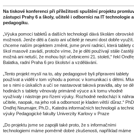
Na tiskové konferenci při příležitosti spuštění projektu promluv
zástupci Prahy 6 a školy, učitelé i odborníci na IT technologie a
pedagogiku.
„Výuka pomocí tabletů a dalších technologií dává školám obrovské
možnosti. Jenže děti a často ani učitelé je neumí dost dobře využít.
chceme naším projektem změnit, jsme první radnicí, která tablety 
škol masově zavádí, protože víme, že je děti používají stále častěji
možná ani netuší, že mohou být učebnicemi 21. století,“ řekl Ondře
Balatka, radní Praha 6 pro školství a vzdělávání.
„Tento projekt myslí na to, aby pedagogové byli připraveni tablety
používat a viděli v tom výhodu a pomoc v komunikaci s dětmi. Mlu
se s nimi o úskalích a učí se nastavovat taková pravidla, aby se dět
hodinách s tablety věnovaly primárně výuce a k tomu vhodně
využívaly i nástroje pro řízení výuky. Rozhodně nedochází k náhra
učitele, naopak, na jeho roli a odbornost je kladen větší důraz.“ PhD
Ondřej Neumajer, Ph.D., Katedra informačních technologií a techni
výuky Pedagogické fakulty Univerzity Karlovy v Praze
„Do projektu jsme se zapojili také proto, že s informačními
technologiemi máme poměrně dobré zkušenosti, například máme