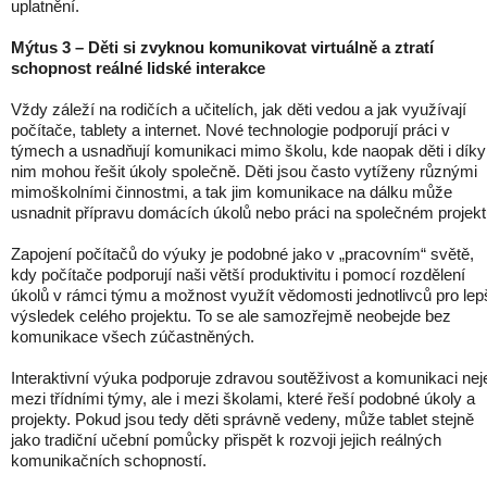
uplatnění.
Mýtus 3 – Děti si zvyknou komunikovat virtuálně a ztratí
schopnost reálné lidské interakce
Vždy záleží na rodičích a učitelích, jak děti vedou a jak využívají
počítače, tablety a internet. Nové technologie podporují práci v
týmech a usnadňují komunikaci mimo školu, kde naopak děti i díky
nim mohou řešit úkoly společně. Děti jsou často vytíženy různými
mimoškolními činnostmi, a tak jim komunikace na dálku může
usnadnit přípravu domácích úkolů nebo práci na společném projekt
Zapojení počítačů do výuky je podobné jako v „pracovním“ světě,
kdy počítače podporují naši větší produktivitu i pomocí rozdělení
úkolů v rámci týmu a možnost využít vědomosti jednotlivců pro lep
výsledek celého projektu. To se ale samozřejmě neobejde bez
komunikace všech zúčastněných.
Interaktivní výuka podporuje zdravou soutěživost a komunikaci nej
mezi třídními týmy, ale i mezi školami, které řeší podobné úkoly a
projekty. Pokud jsou tedy děti správně vedeny, může tablet stejně
jako tradiční učební pomůcky přispět k rozvoji jejich reálných
komunikačních schopností.