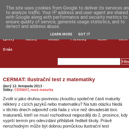
This site uses cookies from Google to deliver its services an
to analyze traffic. Your IP address and user-agent are shared
with Google along with performance and security metrics to
ensure quality of service, generate usage statistics, and to
detect and address abuse.
LEARN MORE
GOT IT
Zprávy
Názory
Inkluze
Pozvánky
MŠMT
Čtení
O nás
CERMAT: Ilustrační test z matematiky
úterý 12. listopadu 2013
·
Štítky:
CERMAT
,
nová maturita
Zvolit si jako druhou povinnou zkoušku společné části maturity
některý z cizích jazyků nebo matematiku? Na tuto otázku hledá
v těchto dnech odpověď celá řada z více než devadesáti tisíc
maturantů, kteří se musí rozhodnout nejpozději do 2. prosince, kdy
vyprší termín pro odevzdání přihlášek řediteli školy. Právě
nerozhodným může být dobrou pomůckou ilustrační test