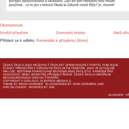
počítači zpracovávána a ukládána. Žáci při tom nebudou totiž muset
používat... co to jen v televizi říkala ta žákyně osmé třídy? jo, mozek!
Okomentovat
Novější příspěvek
Domovská stránka
Starší pří
Přihlásit se k odběru:
Komentáře k příspěvku (Atom)
ČESKÁ ŠKOLA
JAKO NEZÁVISLÝ ŠKOLSKÝ ZPRAVODAJSKÝ PORTÁL PUBLIKUJE
ČLÁNKY PŘEDEVŠÍM K OŽEHAVÝM ŠKOLSKÝM TÉMATŮM, JAKO JE AKTUÁLNĚ
INKLUZE, REFORMA FINANCOVÁNÍ REGIONÁLNÍHO ŠKOLSTVÍ, KARIÉRNÍ ŘÁD
PEDAGOGŮ, NEBO JEDNOTNÉ PŘIJÍMACÍ ŘÍZENÍ.
ČESKÁ ŠKOLA
UMOŽŇUJE
NECENZUROVANOU DISKUSI ČTENÁŘŮ.
COPYRIGHT © 2000-2015· ALBATROS MEDIA A.S.
THEME
BY
BRIAN GARDNER
· BLOGGERIZED BY
ZONA CEREBRAL
AND
GIRLYBLOGGER
· MODIFIED BY
J4W
BLOGGER
·
P