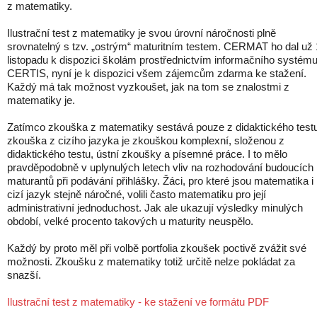
z matematiky.
Ilustrační test z matematiky je svou úrovní náročnosti plně
srovnatelný s tzv. „ostrým“ maturitním testem. CERMAT ho dal už 
listopadu k dispozici školám prostřednictvím informačního systém
CERTIS, nyní je k dispozici všem zájemcům zdarma ke stažení.
Každý má tak možnost vyzkoušet, jak na tom se znalostmi z
matematiky je.
Zatímco zkouška z matematiky sestává pouze z didaktického test
zkouška z cizího jazyka je zkouškou komplexní, složenou z
didaktického testu, ústní zkoušky a písemné práce. I to mělo
pravděpodobně v uplynulých letech vliv na rozhodování budoucích
maturantů při podávání přihlášky. Žáci, pro které jsou matematika i
cizí jazyk stejně náročné, volili často matematiku pro její
administrativní jednoduchost. Jak ale ukazují výsledky minulých
období, velké procento takových u maturity neuspělo.
Každý by proto měl při volbě portfolia zkoušek poctivě zvážit své
možnosti. Zkoušku z matematiky totiž určitě nelze pokládat za
snazší.
Ilustrační test z matematiky - ke stažení ve formátu PDF