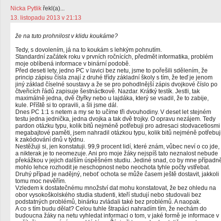
Nicka Pytlik
řekl(a)...
13. listopadu 2013 v 21:13
že na tuto prohnilost v klidu koukáme?
Tedy, s dovolením, já na to koukám s lehkým pohnutím.
Standardní začátek roku v prvních ročnících, předmět informatika, problém
moje oblíbená informace v binární podobě.
Před deseti lety, jedno PC v lavici bez netu, jsme to pořešili sdělením, že
princip zápisu čísla znají z druhé třídy základní školy s tím, že teď je jenom
jiný základ číselné soustavy a že se pro pohodlnější zápis dvojkové číslo po
čtveřicích řádů zapisuje šestnáctkově. Nazdar. Krátký testík. Jestli, tak
maximálně jedna, dvě čtyřky nebo u lajdáka, který se vsadil, že to zabije,
kule. Příště si to opravili, a šli jsme dál.
Dnes PC 1:1 s netem a my se to učíme tři dvouhodiny. V deset let stejném
testu jedna jednička, jedna dvojka a tak dvě trojky. O opravu nezájem. Tedy
pardon otázku typu, kolik bitů nejméně potřebuji pro adresaci stodvacetiosmi
megabajtové paměti, jsem nahradil otázkou typu, kolik bitů nejméně potřebuj
k zakódování dnů v týdnu.
Nestěžuji si, jen konstatuji. 99,9 procent lidí, které znám, vůbec neví o co jde,
a nikterak je to neomezuje. Ani pro moje žáky nejspíš tato neznalost nebude
překážkou v jejich dalším úspěšném studiu. Jediné snad, co by mne případn
mohlo lehce rozhodit je neschopnost nebo neochota tyhle počty vstřebat.
Druhý případ je nadějný, neboť ochota se může časem ještě dostavit, jakkoli
tomu moc nevěřím.
Vzledem k dostatečnému množství dat mohu konstatovat, že bez ohledu na
obor vysokoškolského studia studenti, kteří studují nebo studovali bez
podstatných problémů, binárku zvládali také bez problémů. A naopak.
A co s tím budu dělat? Celou tuhle štrapáci nahradím tím, že nechám do
budoucna žáky na netu vyhledat informaci o tom, v jaké formě je informace v