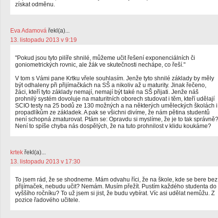
získat odměnu.
Eva Adamová
řekl(a)...
13. listopadu 2013 v 9:19
"Pokud jsou tyto pilíře shnilé, můžeme učit řešení exponenciálních či
goniometrických rovnic, ale žák ve skutečnosti nechápe, co řeší."
V tom s Vámi pane Krtku vřele souhlasím. Jenže tyto shnilé základy by měly
být odhaleny při přijímačkách na SŠ a nikoliv až u maturity. Jinak řečeno,
žáci, kteří tyto základy nemají, nemají být také na SŠ přijati. Jenže náš
prohnilý systém dovoluje na maturitních oborech studovat i těm, kteří udělají
SCIO testy na 25 bodů ze 130 možných a na některých uměleckých školách i
propadlíkům ze základek. A pak se všichni divíme, že nám pětina studentů
není schopná zmaturovat. Ptám se: Opravdu si myslíme, že je to tak správně
Není to spíše chyba nás dospělých, že na tuto prohnilost v klidu koukáme?
krtek
řekl(a)...
13. listopadu 2013 v 17:30
To jsem rád, že se shodneme. Mám odvahu říci, že na škole, kde se bere bez
přijímaček, nebudu učit? Nemám. Musím přežít. Pustím každého studenta do
vyššího ročníku? To už jsem si jist, že budu vybírat. Víc asi udělat nemůžu. Z
pozice řadového učitele.