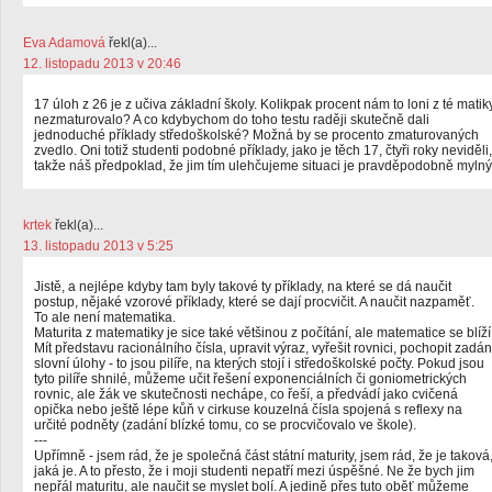
Eva Adamová
řekl(a)...
12. listopadu 2013 v 20:46
17 úloh z 26 je z učiva základní školy. Kolikpak procent nám to loni z té matik
nezmaturovalo? A co kdybychom do toho testu raději skutečně dali
jednoduché příklady středoškolské? Možná by se procento zmaturovaných
zvedlo. Oni totiž studenti podobné příklady, jako je těch 17, čtyři roky neviděli,
takže náš předpoklad, že jim tím ulehčujeme situaci je pravděpodobně mylný
krtek
řekl(a)...
13. listopadu 2013 v 5:25
Jistě, a nejlépe kdyby tam byly takové ty příklady, na které se dá naučit
postup, nějaké vzorové příklady, které se dají procvičit. A naučit nazpaměť.
To ale není matematika.
Maturita z matematiky je sice také většinou z počítání, ale matematice se blíží
Mít představu racionálního čísla, upravit výraz, vyřešit rovnici, pochopit zadán
slovní úlohy - to jsou pilíře, na kterých stojí i středoškolské počty. Pokud jsou
tyto pilíře shnilé, můžeme učit řešení exponenciálních či goniometrických
rovnic, ale žák ve skutečnosti nechápe, co řeší, a předvádí jako cvičená
opička nebo ještě lépe kůň v cirkuse kouzelná čísla spojená s reflexy na
určité podněty (zadání blízké tomu, co se procvičovalo ve škole).
---
Upřímně - jsem rád, že je společná část státní maturity, jsem rád, že je taková
jaká je. A to přesto, že i moji studenti nepatří mezi úspěšné. Ne že bych jim
nepřál maturitu, ale naučit se myslet bolí. A jedině přes tuto oběť můžeme