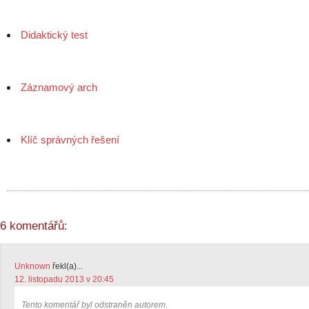
Didaktický test
Záznamový arch
Klíč správných řešení
6 komentářů:
Unknown
řekl(a)...
12. listopadu 2013 v 20:45
Tento komentář byl odstraněn autorem.