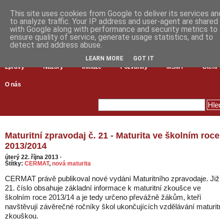
This site uses cookies from Google to deliver its services an
to analyze traffic. Your IP address and user-agent are shared
with Google along with performance and security metrics to
ensure quality of service, generate usage statistics, and to
detect and address abuse.
LEARN MORE
GOT IT
Zprávy
Názory
Inkluze
Pozvánky
MŠMT
Čtení
O nás
Maturitní zpravodaj č. 21 - Maturita ve školním roce
2013/2014
úterý 22. října 2013
·
Štítky:
CERMAT
,
nová maturita
CERMAT právě publikoval nové vydání Maturitního zpravodaje. Již
21. číslo obsahuje základní informace k maturitní zkoušce ve
školním roce 2013/14 a je tedy určeno převážně žákům, kteří
navštěvují závěrečné ročníky škol ukončujících vzdělávání maturit
zkouškou.