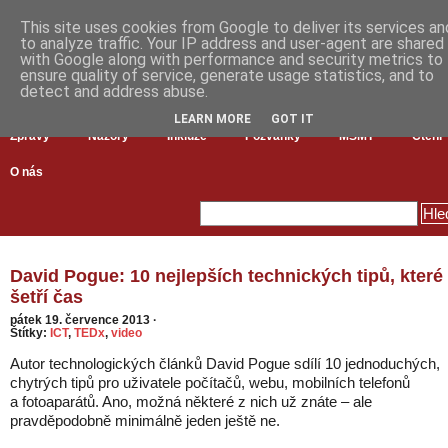
This site uses cookies from Google to deliver its services an
to analyze traffic. Your IP address and user-agent are shared
with Google along with performance and security metrics to
ensure quality of service, generate usage statistics, and to
detect and address abuse.
LEARN MORE
GOT IT
Zprávy
Názory
Inkluze
Pozvánky
MŠMT
Čtení
O nás
David Pogue: 10 nejlepších technických tipů, které
šetří čas
pátek 19. července 2013
·
Štítky:
ICT
,
TEDx
,
video
Autor technologických článků David Pogue sdílí 10 jednoduchých,
chytrých tipů pro uživatele počítačů, webu, mobilních telefonů
a fotoaparátů. Ano, možná některé z nich už znáte – ale
pravděpodobně minimálně jeden ještě ne.