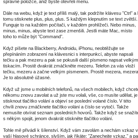
správné položce, aniž byste otevřeli menu.
Dále na webu, když je text příliš malý, tak podržíte klávesu "Ctrl" a 
tomu stisknete plus, plus, plus. S každým klepnutím se text zvětší.
Funguje to na každém počítači, v každém prohlížeči. Nebo minus,
minus, minus, abyste text zase zmenšili. Jestli máte Mac, místo
toho to může být "Command".
Když píšete na Blackberry, Androidu, iPhonu, neobtěžujte se
přepínáním zobrazení na klávesnici s interpunkcí, abyste napsali
tečku a pak mezeru a pak se pokusili další písmeno napsat velký
tiskacím. Prostě dvakrát zmáčkněte mezeru. Telefon za vás vloží
tečku, mezeru a začne velkým písmenem. Prostě mezera, mezera
Je to absolutně úžasné.
Když už jsme u mobilních telefonů, na všech mobilech, když chcet
někomu znovu zavolat a už jste mu volali, vše, co musíte udělat, je
stisknout tlačítko volání a objeví se poslední volané číslo. V této
chvíli znovu zmáčknete tlačítko volání a číslo se vytočí. Takže
nemusíte otvírat seznam posledních hovorů. Takže když se snažít
s někým spojit, jenom dvakrát stiskněte tlačítko volání.
Tohle mě přivádí k šílenství. Když vám zavolám a nechám vzkaz 
vaší hlasové schránce, slyším, jak říkáte: "Zanechejte vzkaz," a p