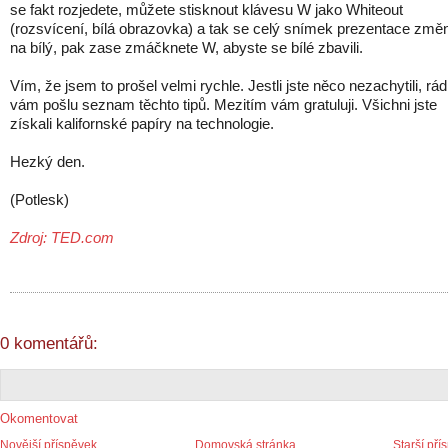
se fakt rozjedete, můžete stisknout klávesu W jako Whiteout
(rozsvícení, bílá obrazovka) a tak se celý snímek prezentace změ
na bílý, pak zase zmáčknete W, abyste se bílé zbavili.
Vím, že jsem to prošel velmi rychle. Jestli jste něco nezachytili, rád
vám pošlu seznam těchto tipů. Mezitím vám gratuluji. Všichni jste
získali kalifornské papíry na technologie.
Hezký den.
(Potlesk)
Zdroj: TED.com
0 komentářů:
Okomentovat
Novější příspěvek
Domovská stránka
Starší pří