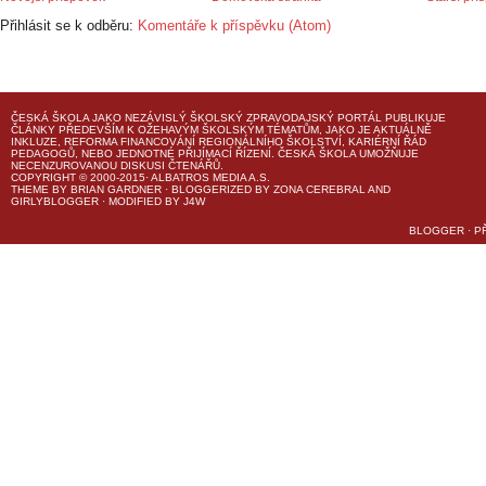
Přihlásit se k odběru:
Komentáře k příspěvku (Atom)
ČESKÁ ŠKOLA
JAKO NEZÁVISLÝ ŠKOLSKÝ ZPRAVODAJSKÝ PORTÁL PUBLIKUJE
ČLÁNKY PŘEDEVŠÍM K OŽEHAVÝM ŠKOLSKÝM TÉMATŮM, JAKO JE AKTUÁLNĚ
INKLUZE, REFORMA FINANCOVÁNÍ REGIONÁLNÍHO ŠKOLSTVÍ, KARIÉRNÍ ŘÁD
PEDAGOGŮ, NEBO JEDNOTNÉ PŘIJÍMACÍ ŘÍZENÍ.
ČESKÁ ŠKOLA
UMOŽŇUJE
NECENZUROVANOU DISKUSI ČTENÁŘŮ.
COPYRIGHT © 2000-2015· ALBATROS MEDIA A.S.
THEME
BY
BRIAN GARDNER
· BLOGGERIZED BY
ZONA CEREBRAL
AND
GIRLYBLOGGER
· MODIFIED BY
J4W
BLOGGER
·
P