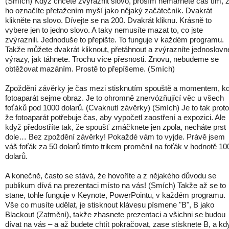
(Smích) Když chcete zvýraznit slovo, prosím nemarněte čas tím, 
ho označíte přetažením myší jako nějaký začátečník. Dvakrát
klikněte na slovo. Dívejte se na 200. Dvakrát kliknu. Krásně to
vybere jen to jedno slovo. A taky nemusíte mazat to, co jste
zvýraznili. Jednoduše to přepište. To funguje v každém programu.
Takže můžete dvakrát kliknout, přetáhnout a zvýrazníte jednoslovn
výrazy, jak táhnete. Trochu více přesnosti. Znovu, nebudeme se
obtěžovat mazáním. Prostě to přepíšeme. (Smích)
Zpoždění závěrky je čas mezi stisknutím spouště a momentem, k
fotoaparát sejme obraz. Je to ohromně znervózňující věc u všech
foťáků pod 1000 dolarů. (Cvaknutí závěrky) (Smích) Je to tak proto
že fotoaparát potřebuje čas, aby vypočetl zaostření a expozici. Ale
když předostříte tak, že spoušť zmáčknete jen zpola, necháte prst
dole… Bez zpoždění závěrky! Pokaždé vám to vyjde. Právě jsem
váš foťák za 50 dolarů tímto trikem proměnil na foťák v hodnotě 10
dolarů.
A konečně, často se stává, že hovoříte a z nějakého důvodu se
publikum dívá na prezentaci místo na vás! (Smích) Takže až se to
stane, tohle funguje v Keynote, PowerPointu, v každém programu.
Vše co musíte udělat, je stisknout klávesu písmene "B", B jako
Blackout (Zatmění), takže zhasnete prezentaci a všichni se budou
dívat na vás – a až budete chtít pokračovat, zase stisknete B, a kd