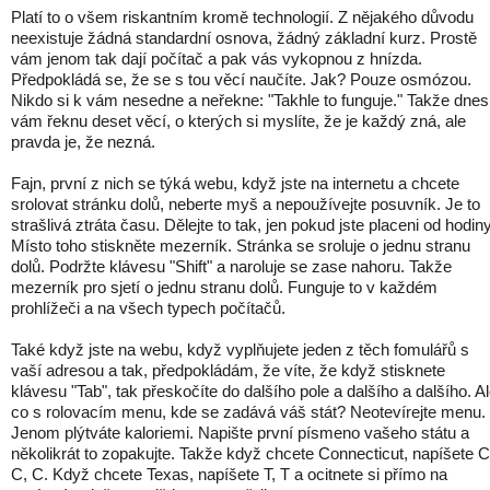
Platí to o všem riskantním kromě technologií. Z nějakého důvodu
neexistuje žádná standardní osnova, žádný základní kurz. Prostě
vám jenom tak dají počítač a pak vás vykopnou z hnízda.
Předpokládá se, že se s tou věcí naučíte. Jak? Pouze osmózou.
Nikdo si k vám nesedne a neřekne: "Takhle to funguje." Takže dnes
vám řeknu deset věcí, o kterých si myslíte, že je každý zná, ale
pravda je, že nezná.
Fajn, první z nich se týká webu, když jste na internetu a chcete
srolovat stránku dolů, neberte myš a nepoužívejte posuvník. Je to
strašlivá ztráta času. Dělejte to tak, jen pokud jste placeni od hodiny
Místo toho stiskněte mezerník. Stránka se sroluje o jednu stranu
dolů. Podržte klávesu "Shift" a naroluje se zase nahoru. Takže
mezerník pro sjetí o jednu stranu dolů. Funguje to v každém
prohlížeči a na všech typech počítačů.
Také když jste na webu, když vyplňujete jeden z těch fomulářů s
vaší adresou a tak, předpokládám, že víte, že když stisknete
klávesu "Tab", tak přeskočíte do dalšího pole a dalšího a dalšího. A
co s rolovacím menu, kde se zadává váš stát? Neotevírejte menu.
Jenom plýtváte kaloriemi. Napište první písmeno vašeho státu a
několikrát to zopakujte. Takže když chcete Connecticut, napíšete C
C, C. Když chcete Texas, napíšete T, T a ocitnete si přímo na