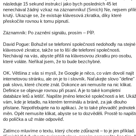
následuje 15 sekund instrukcí jako bych posledních 45 let
nenechával žádný vzkaz na záznamníku! (Smích) Ne, nejsem příli
krutý. Ukazuje se, že existuje klávesová zkratka, díky které
přeskočíte rovnou k tomu pípnutí.
Záznamník: Po zaznění signálu, prosím – PÍP.
David Pogue: Bohužel se telefonní společnosti nedohodly na stejné
klávesové zkratce, takže se to liší dle telefonní společnosti.
Nechávají na vás, abyste přišli na klávesovou zkratku pro osobu,
které voláte. Neříkal jsem, že to bude bezchybné.
OK. Většina z vás si myslí, že Google je něco, co vám dovolí najít
internetovou stránku, ale on je to i slovník. Naťukejte slovo "define"
pak slovo, které chcete znát. Dokonce ani nemusíte na nic klikat.
Definice se objevuje rovnou při psaní. A je to také kompletní
databáze letů a letišť. Napište jméno letecké společnosti a let. Uká
vám, kde je letadlo, na kterém terminálu a bráně, za jak dlouho
přistane. Nepotřebujete na to aplikaci. Je to také převaděč jednotek
měn. Opět nemusíte klikat, abyste se to dozvěděli. Prostě to napišt
do políčka a už máte odpověď.
Zatímco mluvíme o textu, který chcete zdůraznit – to je jen příklad.