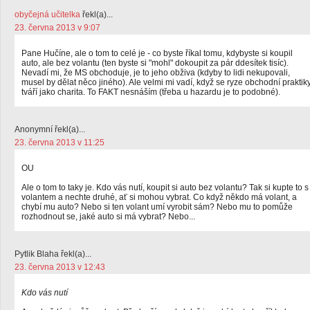
obyčejná učitelka
řekl(a)...
23. června 2013 v 9:07
Pane Hučíne, ale o tom to celé je - co byste říkal tomu, kdybyste si koupil
auto, ale bez volantu (ten byste si "mohl" dokoupit za pár ddesítek tisíc).
Nevadí mi, že MS obchoduje, je to jeho obživa (kdyby to lidi nekupovali,
musel by dělat něco jiného). Ale velmi mi vadí, když se ryze obchodní praktik
tváří jako charita. To FAKT nesnáším (třeba u hazardu je to podobné).
Anonymní řekl(a)...
23. června 2013 v 11:25
OU
Ale o tom to taky je. Kdo vás nutí, koupit si auto bez volantu? Tak si kupte to s
volantem a nechte druhé, ať si mohou vybrat. Co když někdo má volant, a
chybí mu auto? Nebo si ten volant umí vyrobit sám? Nebo mu to pomůže
rozhodnout se, jaké auto si má vybrat? Nebo...
Pytlik Blaha řekl(a)...
23. června 2013 v 12:43
Kdo vás nutí