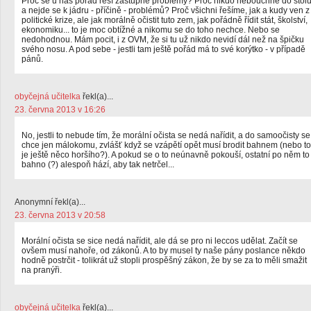
Proč se u nás pořád řeší zástupné problémy? Proč nikdo nebouchne do stol
a nejde se k jádru - příčině - problémů? Proč všichni řešíme, jak a kudy ven z
politické krize, ale jak morálně očistit tuto zem, jak pořádně řídit stát, školství,
ekonomiku... to je moc obtížné a nikomu se do toho nechce. Nebo se
nedohodnou. Mám pocit, i z OVM, že si tu už nikdo nevidí dál než na špičku
svého nosu. A pod sebe - jestli tam ještě pořád má to své korýtko - v případě
pánů.
obyčejná učitelka
řekl(a)...
23. června 2013 v 16:26
No, jestli to nebude tím, že morální očista se nedá nařídit, a do samoočisty se
chce jen málokomu, zvlášť když se vzápětí opět musí brodit bahnem (nebo to
je ještě něco horšího?). A pokud se o to neúnavně pokouší, ostatní po něm to
bahno (?) alespoň hází, aby tak netrčel...
Anonymní řekl(a)...
23. června 2013 v 20:58
Morální očista se sice nedá nařídit, ale dá se pro ni leccos udělat. Začít se
ovšem musí nahoře, od zákonů. A to by musel ty naše pány poslance někdo
hodně postrčit - tolikrát už stopli prospěšný zákon, že by se za to měli smažit
na pranýři.
obyčejná učitelka
řekl(a)...