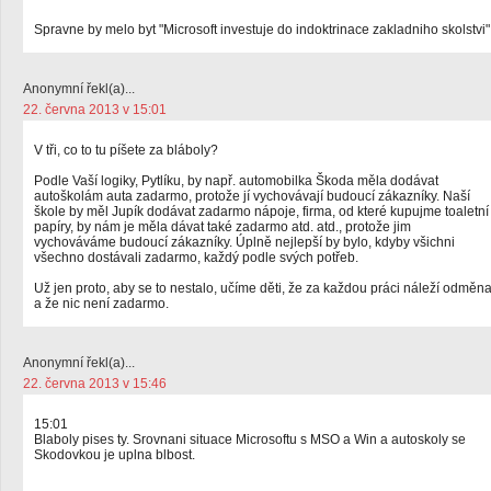
Spravne by melo byt "Microsoft investuje do indoktrinace zakladniho skolstvi"
Anonymní řekl(a)...
22. června 2013 v 15:01
V tři, co to tu píšete za bláboly?
Podle Vaší logiky, Pytlíku, by např. automobilka Škoda měla dodávat
autoškolám auta zadarmo, protože jí vychovávají budoucí zákazníky. Naší
škole by měl Jupík dodávat zadarmo nápoje, firma, od které kupujme toaletní
papíry, by nám je měla dávat také zadarmo atd. atd., protože jim
vychováváme budoucí zákazníky. Úplně nejlepší by bylo, kdyby všichni
všechno dostávali zadarmo, každý podle svých potřeb.
Už jen proto, aby se to nestalo, učíme děti, že za každou práci náleží odměn
a že nic není zadarmo.
Anonymní řekl(a)...
22. června 2013 v 15:46
15:01
Blaboly pises ty. Srovnani situace Microsoftu s MSO a Win a autoskoly se
Skodovkou je uplna blbost.