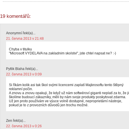
19 komentářů:
Anonymní řekl(a)...
21. června 2013 v 21:48
Chyba v titulku
"Microsoft VYDELAVA na zakladnim skolstvi", jste chtel napsat ne? :-)
Pytlik Blaha řekl(a)...
22. června 2013 v 0:09
Si říkám kolik asi tak škol svými licencemi zaplatí Majkrosoftu tento štěpný
reklamní počin.
A znovu a znovu opakuji, že když už nám softwéroví giganti neplatí za to, že ji
školíme budoucí zákazníky, měli by nám svoje produkty poskytovat zdarma.
Už jen proto používám ve výuce volně dostupné, neproprietární nástroje,
pokud je to z provozních důvodů jen trochu možné.
Zen řekl(a)...
22. června 2013 v 0:26