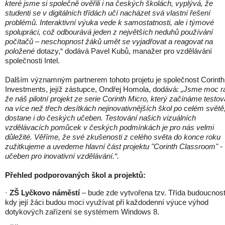
které jsme si společně ověřili i na českých školách, vyplývá, že
studenti se v digitálních třídách učí nacházet svá vlastní řešení
problémů. Interaktivní výuka vede k samostatnosti, ale i týmové
spolupráci, což odbourává jeden z největších neduhů používání
počítačů – neschopnost žáků umět se vyjadřovat a reagovat na
položené
dotazy,“ dodává Pavel Kubů, manažer pro vzdělávání
společnosti Intel.
Dalším významným partnerem tohoto projetu je společnost Corinth
Investments, jejíž zástupce, Ondřej Homola, dodává:
„Jsme moc rá
že náš pilotní projekt ze serie Corinth Micro, který začínáme testov
na více než třech desítkách nejinovativnějších škol po celém světě
dostane i do českých učeben. Testování našich vizuálních
vzdělávacích pomůcek v českých podmínkách je pro nás velmi
důležité. Věříme, že své zkušenosti z celého světa do konce roku
zužitkujeme a uvedeme hlavní část projektu "Corinth Classroom" -
učeben pro inovativní vzdělávání.“.
Přehled podporovaných škol a projektů:
·
ZŠ Lyčkovo náměstí
– bude zde vytvořena tzv. Třída budoucnost
kdy její žáci budou moci využívat při každodenní výuce výhod
dotykových zařízení se systémem Windows 8.