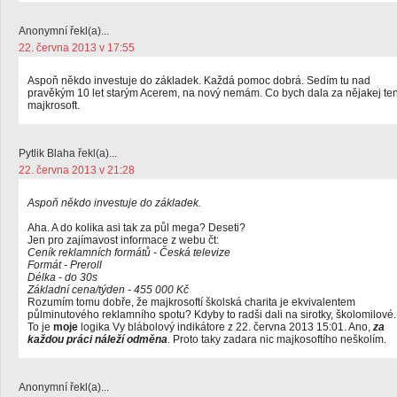
Anonymní řekl(a)...
22. června 2013 v 17:55
Aspoň někdo investuje do základek. Každá pomoc dobrá. Sedím tu nad
pravěkým 10 let starým Acerem, na nový nemám. Co bych dala za nějakej te
majkrosoft.
Pytlik Blaha řekl(a)...
22. června 2013 v 21:28
Aspoň někdo investuje do základek.
Aha. A do kolika asi tak za půl mega? Deseti?
Jen pro zajímavost informace z webu čt:
Ceník reklamních formátů - Česká televize
Formát - Preroll
Délka - do 30s
Základní cena/týden - 455 000 Kč
Rozumím tomu dobře, že majkrosoftí školská charita je ekvivalentem
půlminutového reklamního spotu? Kdyby to radši dali na sirotky, školomilové.
To je
moje
logika Vy blábolový indikátore z 22. června 2013 15:01. Ano,
za
každou práci náleží odměna
. Proto taky zadara nic majkosoftího neškolím.
Anonymní řekl(a)...