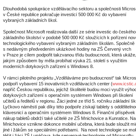
Dlouhodobá spolupráce vzdělávacího sektoru a společnosti Micros
v České republice pokračuje investicí 500 000 Kč do vybavení
vybraných základních škol.
Společnost Microsoft realizovala další ze série investic do českého
základního školství v podobě 500 000 Kč sloužících k pořízení no
technologického vybavení vybraným základním školám. Společně
s nedávným předvedením ukázkové hodiny na ZŠ Červený vrch
v Praze je cílem podpořit takzvanou třídu budoucnosti, která ukáže
jakým způsobem by měla probíhat výuka 21. století s využitím
moderních dotykových zařízení s Windows 8.
V rámci pilotního projektu „Vzděláváme pro budoucnost“ tak Micros
podpoří vybavení 15 inovativních vzdělávacích center (
www.icstic.
napříč Českou republikou, jejichž školitelé budou moci využít výho
dotykových zařízení s operačním systémem Windows při školení
učitelů a ředitelů v regionu. Žáci jedné ze tříd 5. ročníku základní šk
Lyčkovo náměstí pak díky této podpoře získají tablety s oddělitelno
klávesnicí a operačním systémem Windows 8. Finanční příspěvek
nákup tabletů obdrží také učitelé ze ZŠ Mnichovice a Kunratice. N
Mnichovice vznikne dokonce mobilní učebna, která bude sloužit m
jiné i žákům se speciálními potřebami. Na nové technologie se m
těšit i žáci ZŠ Lupáčova, kde serverové technologie od Microsoftu