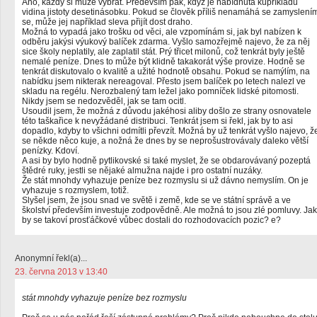
Ano, každý si může vybrat. Především pak, když je nabídnuta kupříkladu
vidina jistoty desetinásobku. Pokud se člověk příliš nenamáhá se zamyslení
se, může jej například sleva přijít dost draho.
Možná to vypadá jako trošku od věci, ale vzpomínám si, jak byl nabízen k
odběru jakýsi výukový balíček zdarma. Vyšlo samozřejmě najevo, že za něj
sice školy neplatily, ale zaplatil stát. Prý třicet milonů, což tenkrát byly ještě
nemalé peníze. Dnes to může být klidně takakorát výše provize. Hodně se
tenkrát diskutovalo o kvalitě a užité hodnotě obsahu. Pokud se namýlím, na
nabídku jsem nikterak nereagoval. Přesto jsem balíček po letech nalezl ve
skladu na regélu. Nerozbalený tam ležel jako pomníček lidské pitomosti.
Nikdy jsem se nedozvěděl, jak se tam ocitl.
Usoudil jsem, že možná z důvodu jakéhosi aliby došlo ze strany osnovatele
této taškařice k nevyžádané distribuci. Tenkrát jsem si řekl, jak by to asi
dopadlo, kdyby to všichni odmítli převzít. Možná by už tenkrát vyšlo najevo, ž
se někde něco kuje, a nožná že dnes by se neprošustrovávaly daleko větší
penízky. Kdoví.
A asi by bylo hodně pytlikovské si také myslet, že se obdarovávaný pozeptá
štědré ruky, jestli se nějaké almužna najde i pro ostatní nuzáky.
Že stát mnohdy vyhazuje peníze bez rozmyslu si už dávno nemyslím. On je
vyhazuje s rozmyslem, totiž.
Slyšel jsem, že jsou snad ve světě i země, kde se ve státní správě a ve
školství především investuje zodpovědně. Ale možná to jsou zlé pomluvy. Jak
by se takoví prosťáčkové vůbec dostali do rozhodovacích pozic? e?
Anonymní řekl(a)...
23. června 2013 v 13:40
stát mnohdy vyhazuje peníze bez rozmyslu