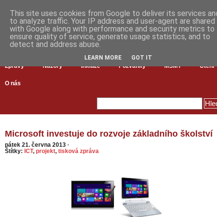
This site uses cookies from Google to deliver its services an
to analyze traffic. Your IP address and user-agent are shared
with Google along with performance and security metrics to
ensure quality of service, generate usage statistics, and to
detect and address abuse.
LEARN MORE
GOT IT
Zprávy
Názory
Inkluze
Pozvánky
MŠMT
Čtení
O nás
Microsoft investuje do rozvoje základního školství
pátek 21. června 2013
·
Štítky:
ICT
,
projekt
,
tisková zpráva