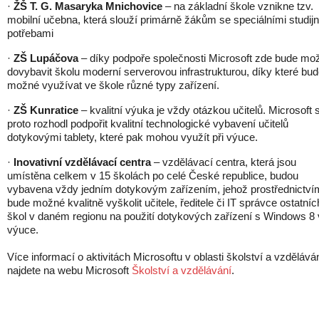
·
ŽŠ T. G. Masaryka Mnichovice
– na základní škole vznikne tzv.
mobilní učebna, která slouží primárně žákům se speciálními studij
potřebami
·
ZŠ Lupáčova
– díky podpoře společnosti Microsoft zde bude mo
dovybavit školu moderní serverovou infrastrukturou, díky které bu
možné využívat ve škole různé typy zařízení.
·
ZŠ Kunratice
– kvalitní výuka je vždy otázkou učitelů. Microsoft 
proto rozhodl podpořit kvalitní technologické vybavení učitelů
dotykovými tablety, které pak mohou využít při výuce.
·
Inovativní vzdělávací centra
– vzdělávací centra, která jsou
umístěna celkem v 15 školách po celé České republice, budou
vybavena vždy jedním dotykovým zařízením, jehož prostřednictví
bude možné kvalitně vyškolit učitele, ředitele či IT správce ostatníc
škol v daném regionu na použití dotykových zařízení s Windows 8
výuce.
Více informací o aktivitách Microsoftu v oblasti školství a vzdělává
najdete na webu Microsoft
Školství a vzdělávání
.