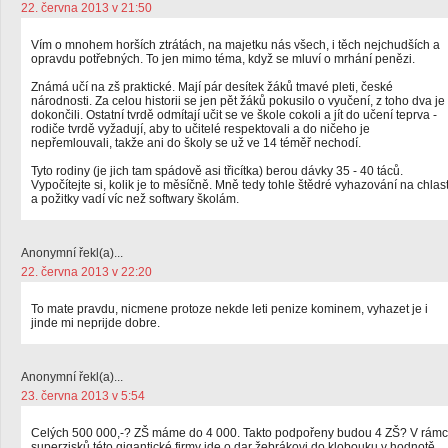
22. června 2013 v 21:50
Vím o mnohem horších ztrátách, na majetku nás všech, i těch nejchudších a
opravdu potřebných. To jen mimo téma, když se mluví o mrhání penězi.
Známá učí na zš praktické. Mají pár desítek žáků tmavé pleti, české
národnosti. Za celou historii se jen pět žáků pokusilo o vyučení, z toho dva je
dokončili. Ostatní tvrdě odmítají učit se ve škole cokoli a jít do učení teprva -
rodiče tvrdě vyžadují, aby to učitelé respektovali a do ničeho je
nepřemlouvali, takže ani do školy se už ve 14 téměř nechodí.
Tyto rodiny (je jich tam spádově asi třicítka) berou dávky 35 - 40 táců.
Vypočítejte si, kolik je to měsíčně. Mně tedy tohle štědré vyhazování na chlas
a požitky vadí víc než softwary školám.
Anonymní řekl(a)...
22. června 2013 v 22:20
To mate pravdu, nicmene protoze nekde leti penize kominem, vyhazet je i
jinde mi neprijde dobre.
Anonymní řekl(a)...
23. června 2013 v 5:54
Celých 500 000,-? ZŠ máme do 4 000. Takto podpořeny budou 4 ZŠ? V rámc
superzisků této gigantické firmy jde o dar žebrákovi do klobouku v hodnotě