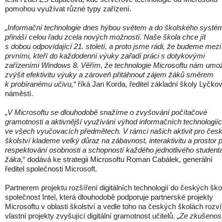
pomohou využívat různé typy zařízení.
„Informační technologie dnes hýbou světem a do školského systé
přináší celou řadu zcela nových možností. Naše škola chce jít
s dobou odpovídající 21. století, a proto jsme rádi, že budeme mezi
prvními, kteří do každodenní výuky zařadí práci s dotykovými
zařízeními Windows 8. Věřím, že technologie Microsoftu nám umo
zvýšit efektivitu výuky a zároveň přitáhnout zájem žáků směrem
k probíranému učivu,“
říká Jan Korda, ředitel základní školy Lyčko
náměstí.
„V Microsoftu se dlouhodobě snažíme o zvyšování počítačové
gramotnosti a aktivnější využívání výhod informačních technologií
ve všech vyučovacích předmětech. V rámci našich aktivit pro čes
školství klademe velký důraz na zábavnost, interaktivitu a prostor 
respektování osobnosti a schopností každého jednotlivého student
žáka
,“ dodává ke strategii Microsoftu Roman Cabálek, generální
ředitel společnosti Microsoft.
Partnerem projektu rozšíření digitálních technologií do českých škol
společnost Intel, která dlouhodobě podporuje partnerské projekty
Microsoftu v oblasti školství a vedle toho na českých školách rozvíj
vlastní projekty zvyšující digitální gramotnost učitelů.
„Ze zkušenost