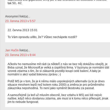
tak 50,- Kč.
Anonymní řekl(a)...
23. června 2013 v 5:57
22. června 2013 15:01
To Vám opravdu ulítlo, že? Vůbec nechápete rozdíl?
Jan Hučín
řekl(a)...
23. června 2013 v 8:44
Ačkoliv ho nemusíme mít rádi (a někteří z nás se bez něj dokážou obejít), je
třeba uznat, že Microsoft je velká a úspěšná firma. V byznysu je normální dát
vzorek zdarma s tím, že si zákazník později koupí celé balení. A taky je
normální o akci vydat tiskovou zprávu ;-)
Potíž MS je v tom, že je k němu málo uspokojivých alternativ (a to je dnes
situace mnohem lepší než kolem roku 2000) a změna je pro průměrného
zákazníka nepohodlná. To není jako vyměnit škodovku za passat.
A samozřejmě (a teď už mluvím obecně, bez vztahu k MS) asi lidi nejvíc
naštve, když něco dostanou zdarma, ale musí si k tomu něco přikoupit, jinak
jim to nebude fungovat.