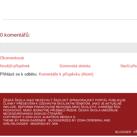
0 komentářů:
Okomentovat
Novější příspěvek
Domovská stránka
Starší pří
Přihlásit se k odběru:
Komentáře k příspěvku (Atom)
ČESKÁ ŠKOLA
JAKO NEZÁVISLÝ ŠKOLSKÝ ZPRAVODAJSKÝ PORTÁL PUBLIKUJE
ČLÁNKY PŘEDEVŠÍM K OŽEHAVÝM ŠKOLSKÝM TÉMATŮM, JAKO JE AKTUÁLNĚ
INKLUZE, REFORMA FINANCOVÁNÍ REGIONÁLNÍHO ŠKOLSTVÍ, KARIÉRNÍ ŘÁD
PEDAGOGŮ, NEBO JEDNOTNÉ PŘIJÍMACÍ ŘÍZENÍ.
ČESKÁ ŠKOLA
UMOŽŇUJE
NECENZUROVANOU DISKUSI ČTENÁŘŮ.
COPYRIGHT © 2000-2015· ALBATROS MEDIA A.S.
THEME
BY
BRIAN GARDNER
· BLOGGERIZED BY
ZONA CEREBRAL
AND
GIRLYBLOGGER
· MODIFIED BY
J4W
BLOGGER
·
P