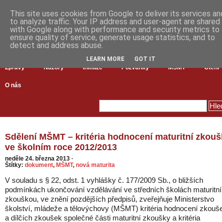
This site uses cookies from Google to deliver its services an
to analyze traffic. Your IP address and user-agent are shared
with Google along with performance and security metrics to
ensure quality of service, generate usage statistics, and to
detect and address abuse.
LEARN MORE
GOT IT
Zprávy
Názory
Inkluze
Pozvánky
MŠMT
Čtení
O nás
Sdělení MŠMT – kritéria hodnocení maturitní zkou
ve školním roce 2012/2013
neděle 24. března 2013
·
Štítky:
dokument
,
MŠMT
,
nová maturita
V souladu s § 22, odst. 1 vyhlášky č. 177/2009 Sb., o bližších
podmínkách ukončování vzdělávání ve středních školách maturitní
zkouškou, ve znění pozdějších předpisů, zveřejňuje Ministerstvo
školství, mládeže a tělovýchovy (MŠMT) kritéria hodnocení zkouš
a dílčích zkoušek společné části maturitní zkoušky a kritéria