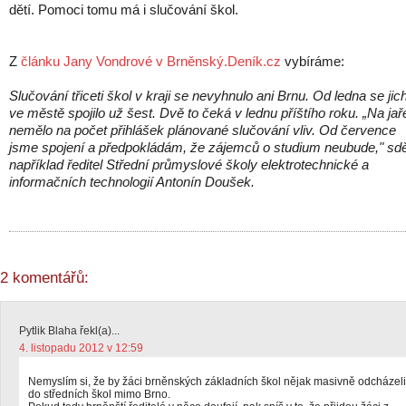
dětí. Pomoci tomu má i slučování škol.
Z
článku Jany Vondrové v Brněnský.Deník.cz
vybíráme:
Slučování třiceti škol v kraji se nevyhnulo ani Brnu. Od ledna se jic
ve městě spojilo už šest. Dvě to čeká v lednu příštího roku. „Na jař
nemělo na počet přihlášek plánované slučování vliv. Od července
jsme spojení a předpokládám, že zájemců o studium neubude," sděl
například ředitel Střední průmyslové školy elektrotechnické a
informačních technologií Antonín Doušek.
2 komentářů:
Pytlik Blaha řekl(a)...
4. listopadu 2012 v 12:59
Nemyslím si, že by žáci brněnských základních škol nějak masivně odcházeli
do středních škol mimo Brno.