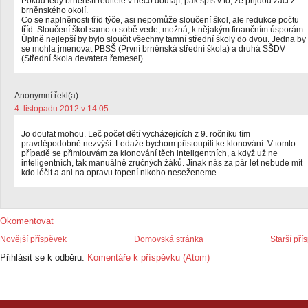
Pokud tedy brněnští ředitelé v něco doufají, pak spíš v to, že přijdou žáci z
brněnského okolí.
Co se naplněnosti tříd týče, asi nepomůže sloučení škol, ale redukce počtu
tříd. Sloučení škol samo o sobě vede, možná, k nějakým finančním úsporám.
Úplně nejlepší by bylo sloučit všechny tamní střední školy do dvou. Jedna by
se mohla jmenovat PBSŠ (První brněnská střední škola) a druhá SŠDV
(Střední škola devatera řemesel).
Anonymní řekl(a)...
4. listopadu 2012 v 14:05
Jo doufat mohou. Leč počet dětí vycházejících z 9. ročníku tím
pravděpodobně nezvýší. Ledaže bychom přistoupili ke klonování. V tomto
případě se přimlouvám za klonování těch inteligentních, a když už ne
inteligentních, tak manuálně zručných žáků. Jinak nás za pár let nebude mít
kdo léčit a ani na opravu topení nikoho neseženeme.
Okomentovat
Novější příspěvek
Domovská stránka
Starší pří
Přihlásit se k odběru:
Komentáře k příspěvku (Atom)