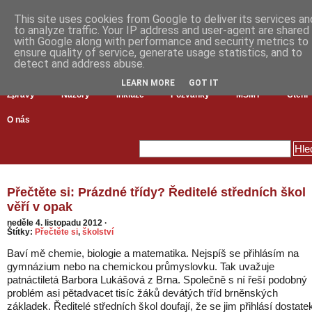
This site uses cookies from Google to deliver its services an
to analyze traffic. Your IP address and user-agent are shared
with Google along with performance and security metrics to
ensure quality of service, generate usage statistics, and to
detect and address abuse.
LEARN MORE
GOT IT
Zprávy
Názory
Inkluze
Pozvánky
MŠMT
Čtení
O nás
Přečtěte si: Prázdné třídy? Ředitelé středních škol
věří v opak
neděle 4. listopadu 2012
·
Štítky:
Přečtěte si
,
školství
Baví mě chemie, biologie a matematika. Nejspíš se přihlásím na
gymnázium nebo na chemickou průmyslovku. Tak uvažuje
patnáctiletá Barbora Lukášová z Brna. Společně s ní řeší podobný
problém asi pětadvacet tisíc žáků devátých tříd brněnských
základek. Ředitelé středních škol doufají, že se jim přihlásí dostate