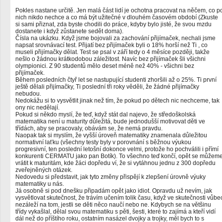
Pokles nastane určitě. Jen malá část lidí je ochotna pracovat na něčem, co p
nich nikdo nechce a co má být užitečné v dlouhém časovém období (Zkuste
si sami přiznat, zda byste chodili do práce, kdyby bylo jisté, že svou mzdu
dostanete i když zůstanete sedět doma).
Čísla na ukázku. Když jsme bojovali za zachování přijímaček, nechali jsme
napsat srovnávací test. Přijatí bez přijímaček byli o 18% horší než Ti , co
museli přijímačky dělat. Test se psal v září tedy o 4 měsíce později, takže
nešlo o žádnou krátkodobou záležitost. Navíc bez přijímaček šli všichni
olympionici. Z 90 studentů mělo deset méně než 40% - všichni bez
přijímaček.
Během posledních čtyř let se nastupující studenti zhoršili až o 25%. Ti první
ještě dělali přijímačky, Ti poslední tři roky věděli, že žádné přijímačky
nebudou.
Nedokážu si to vysvětlit jinak než tím, že pokud po dětech nic nechceme, tak
ony nic nedělají.
Pokud si někdo myslí, že teď, když stát dal najevo, že středoškolská
matematika není u maturity důležitá, bude jednodušší motivovat děti ve
třídách, aby se pracovaly, obávám se, že nemá pravdu.
Naopak tak si myslím, že vyšší úroveň matematiky znamenala důležitou
normativní laťku (všechny testy byly v porovnání s běžnou výukou
progresivní, ten poslední letošní dokonce velmi, protože ho pochválili i přímí
konkurenti CERMATU jako pan Botík). To všechno teď končí, opět se můžem
vrátit k maturitám, kde žáci dopředu ví, že si vytáhnou jednu z 300 dopředu
zveřejněných otázek.
Nedovedu si představit, jak tyto změny přispějí k zlepšení úrovně výuky
matematiky u nás.
Já osobně si pod dnešku připadám opět jako idiot. Opravdu už nevím, jak
vysvětlovat skutečnost, že trávím učením tolik času, když ve skutečnosti vůbe
nezáleží na tom, jestli se děti něco naučí nebo ne. Kdybych se na většinu
třídy vykašlal, dělal svou matematiku s pěti, šesti, které to zajímá a kteří vidí
dál než do příštího roku, ostatním nasázel dvojky a trojky, měl bych to s