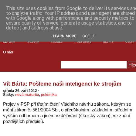
This site uses cookies from Google to deliver its services an
to analyze traffic. Your IP address and user-agent are shared
with Google along with performance and security metrics to
ensure quality of service, generate usage statistics, and to
detect and address abuse.
LEARN MORE
GOT IT
Zprávy
Názory
Inkluze
Pozvánky
MŠMT
Čtení
O nás
Vít Bárta: Pošleme naši inteligenci ke strojům
středa 26. září 2012
·
Štítky:
nová maturita
,
polemika
Projev v PSP při třetím čtení Vládního návrhu zákona, kterým se
mění zákon č. 561/2004 Sb., o předškolním, základním, středním,
vyšším odborném a jiném vzdělávání (školský zákon), ve znění
pozdějších předpisů.