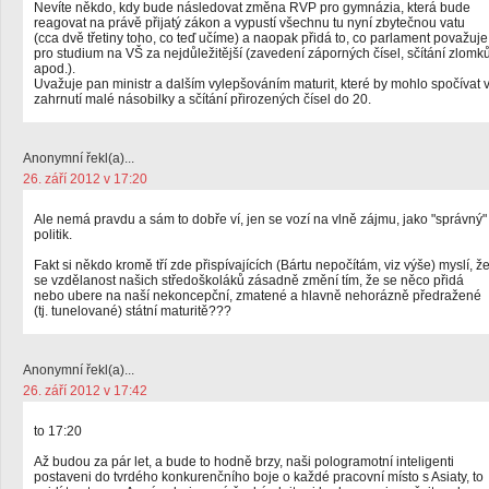
Nevíte někdo, kdy bude následovat změna RVP pro gymnázia, která bude
reagovat na právě přijatý zákon a vypustí všechnu tu nyní zbytečnou vatu
(cca dvě třetiny toho, co teď učíme) a naopak přidá to, co parlament považuje
pro studium na VŠ za nejdůležitější (zavedení záporných čísel, sčítání zlomk
apod.).
Uvažuje pan ministr a dalším vylepšováním maturit, které by mohlo spočívat 
zahrnutí malé násobilky a sčítání přirozených čísel do 20.
Anonymní řekl(a)...
26. září 2012 v 17:20
Ale nemá pravdu a sám to dobře ví, jen se vozí na vlně zájmu, jako "správný"
politik.
Fakt si někdo kromě tří zde přispívajících (Bártu nepočítám, viz výše) myslí, ž
se vzdělanost našich středoškoláků zásadně změní tím, že se něco přidá
nebo ubere na naší nekoncepční, zmatené a hlavně nehorázně předražené
(tj. tunelované) státní maturitě???
Anonymní řekl(a)...
26. září 2012 v 17:42
to 17:20
Až budou za pár let, a bude to hodně brzy, naši pologramotní inteligenti
postaveni do tvrdého konkurenčního boje o každé pracovní místo s Asiaty, to