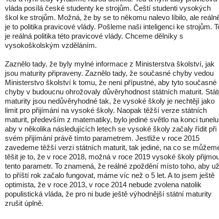
vláda posílá české studenty ke strojům. Čeští studenti vysokých
škol ke strojům. Možná, že by se to někomu nalevo líbilo, ale reáln
je to politika pravicové vlády. Pošleme naši inteligenci ke strojům. T
je reálná politika této pravicové vlády. Chceme dělníky s
vysokoškolským vzděláním.
Zaznělo tady, že byly mylné informace z Ministerstva školství, jak
jsou maturity připraveny. Zaznělo tady, že současné chyby vedou
Ministerstvo školství k tomu, že není přípustné, aby tyto současné
chyby v budoucnu ohrožovaly důvěryhodnost státních maturit. Stát
maturity jsou nedůvěryhodné tak, že vysoké školy je nechtějí jako
limit pro přijímání na vysoké školy. Naopak těžší verze státních
maturit, především z matematiky, bylo jediné světlo na konci tunelu
aby v několika následujících letech se vysoké školy začaly řídit při
svém přijímání právě tímto parametrem. Jestliže v roce 2015
zavedeme těžší verzi státních maturit, tak jediné, na co se můžem
těšit je to, že v roce 2018, možná v roce 2019 vysoké školy přijmo
tento parametr. To znamená, že reálné zpoždění místo toho, aby u
to příští rok začalo fungovat, máme víc než o 5 let. A to jsem ještě
optimista, že v roce 2013, v roce 2014 nebude zvolena natolik
populistická vláda, že pro ni bude ještě výhodnější státní maturity
zrušit úplně.