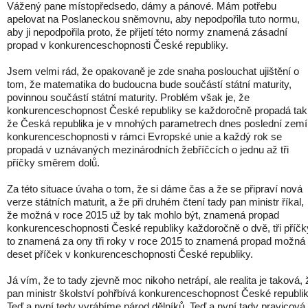
Vážený pane místopředsedo, dámy a pánové. Mám potřebu
apelovat na Poslaneckou sněmovnu, aby nepodpořila tuto normu,
aby ji nepodpořila proto, že přijetí této normy znamená zásadní
propad v konkurenceschopnosti České republiky.
Jsem velmi rád, že opakovaně je zde snaha poslouchat ujištění o
tom, že matematika do budoucna bude součástí státní maturity,
povinnou součástí státní maturity. Problém však je, že
konkurenceschopnost České republiky se každoročně propadá tak
že Česká republika je v mnohých parametrech dnes poslední zemí
konkurenceschopnosti v rámci Evropské unie a každý rok se
propadá v uznávaných mezinárodních žebříčcích o jednu až tři
příčky směrem dolů.
Za této situace úvaha o tom, že si dáme čas a že se připraví nová
verze státních maturit, a že při druhém čtení tady pan ministr říkal,
že možná v roce 2015 už by tak mohlo být, znamená propad
konkurenceschopnosti České republiky každoročně o dvě, tři příčk
to znamená za ony tři roky v roce 2015 to znamená propad možná
deset příček v konkurenceschopnosti České republiky.
Já vím, že to tady zjevně moc nikoho netrápí, ale realita je taková, 
pan ministr školství pohřbívá konkurenceschopnost České republik
Teď a nyní tedy vyrábíme národ dělníků. Teď a nyní tady pravicová