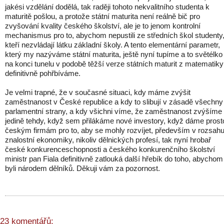
jakési vzdělání dodělá, tak raději tohoto nekvalitního studenta k
maturitě pošlou, a protože státní maturita není reálně bič pro
zvyšování kvality českého školství, ale je to jenom kontrolní
mechanismus pro to, abychom nepustili ze středních škol studenty
kteří nezvládají látku základní školy. A tento elementární parametr,
který my nazýváme státní maturita, ještě nyní tupíme a to světélko
na konci tunelu v podobě těžší verze státních maturit z matematiky
definitivně pohřbíváme.
Je velmi trapné, že v současné situaci, kdy máme zvýšit
zaměstnanost v České republice a kdy to slibují v zásadě všechny
parlamentní strany, a kdy všichni víme, že zaměstnanost zvýšíme
jedině tehdy, když sem přilákáme nové investory, když dáme prost
českým firmám pro to, aby se mohly rozvíjet, především v rozsah
znalostní ekonomiky, nikoliv dělnických profesí, tak nyní hrobař
české konkurenceschopnosti a českého konkurenčního školství
ministr pan Fiala definitivně zatlouká další hřebík do toho, abychom
byli národem dělníků. Děkuji vám za pozornost.
23 komentářů: