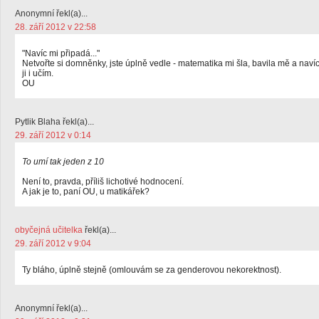
Anonymní řekl(a)...
28. září 2012 v 22:58
"Navíc mi připadá..."
Netvořte si domněnky, jste úplně vedle - matematika mi šla, bavila mě a naví
ji i učím.
OU
Pytlik Blaha řekl(a)...
29. září 2012 v 0:14
To umí tak jeden z 10
Není to, pravda, příliš lichotivé hodnocení.
A jak je to, paní OU, u matikářek?
obyčejná učitelka
řekl(a)...
29. září 2012 v 9:04
Ty bláho, úplně stejně (omlouvám se za genderovou nekorektnost).
Anonymní řekl(a)...