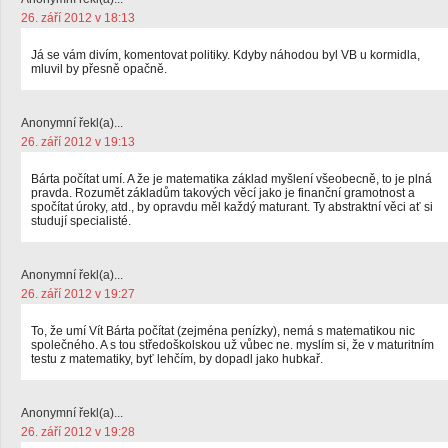
26. září 2012 v 18:13
Já se vám divím, komentovat politiky. Kdyby náhodou byl VB u kormidla,
mluvil by přesně opačně.
Anonymní řekl(a)...
26. září 2012 v 19:13
Bárta počítat umí. A že je matematika základ myšlení všeobecně, to je plná
pravda. Rozumět základům takových věcí jako je finanční gramotnost a
spočítat úroky, atd., by opravdu měl každý maturant. Ty abstraktní věci ať si
studují specialisté.
Anonymní řekl(a)...
26. září 2012 v 19:27
To, že umí Vít Bárta počítat (zejména penízky), nemá s matematikou nic
společného. A s tou středoškolskou už vůbec ne. myslím si, že v maturitním
testu z matematiky, byť lehčím, by dopadl jako hubkař.
Anonymní řekl(a)...
26. září 2012 v 19:28