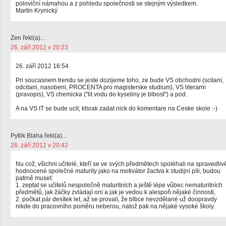
poloviční námahou a z pohledu společnosti se stejným výsledkem.
Martin Krynický
Zen řekl(a)...
26. září 2012 v 20:23
26. září 2012 16:54
Pri soucasnem trendu se jeste dozijeme toho, ze bude VS obchodni (scitani,
odcitani, nasobeni, PROCENTA pro magisterske studium), VS literarni
(pravopis), VS chemicka ("lit vodu do kyseliny je blbost") a pod.
A na VS IT se bude ucit, ktsrak zadat nick do komentare na Ceske skole :-)
Pytlik Blaha řekl(a)...
26. září 2012 v 20:42
Nu což, všichni učitelé, kteří se ve svých předmětech spoléhali na spravedliv
hodnocené společné maturity jako na motivátor žactva k studijní píli, budou
patrně muset:
1. zeptat se učitelů nespolečně maturitních a ještě lépe vůbec nematuritních
předmětů, jak žáčky zvládají oni a jak je vedou k alespoň nějaké činnosti,
2. počkat pár desítek let, až se provalí, že blbce nevzdělané už doopravdy
nikde do pracovního poměru neberou, natož pak na nějaké vysoké školy.