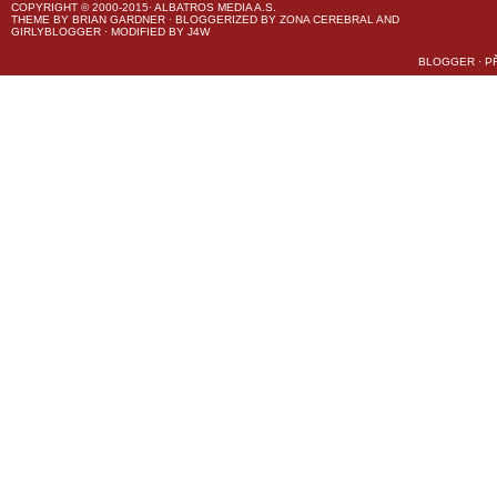
COPYRIGHT © 2000-2015· ALBATROS MEDIA A.S.
THEME
BY
BRIAN GARDNER
· BLOGGERIZED BY
ZONA CEREBRAL
AND
GIRLYBLOGGER
· MODIFIED BY
J4W
BLOGGER
·
P