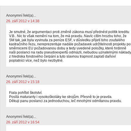
Anonymní řekl(a)...
26. září 2012 v 14:38
Je smutné, že argumentaci proti změně zákona musí přednést politik kreditu
V.B.. Nic to však nemění na tom, že má pravdu. Navíc cítím hrozbu toho, že
SM tak, jak byla vyvinuta za peníze ESF, v důsledku přijetí toho zoufalého
kastračního řezu, nereprezentuje nadále požadavek udržitelnosti projektu po
směrnicemi EU požadovanou dobu a tedy uvedené položky, které hrdinně
naši poslanci na radu pseudoexpertů odmázli, nebudou uznatelnými náklad
z hlediska fondového čerpání a tuto slavnou trapnost zaplatí daňoví
poplatníci více, než bylo nezbytné.
Anonymní řekl(a)...
26. září 2012 v 15:18
Fiala pohřbil školství.
Posílá maturanty i vysokoškoláky ke strojům. Přesně to je pravda.
Děkuji panu poslanci za jednoduchou, leč mnohými odmítanou pravdu.
Anonymní řekl(a)...
26. září 2012 v 16:54