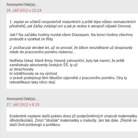
Anonymní řekl(a)...
26. září 2012 v 22:24
1. zeptat se učitelů nespolečně maturitních a ještě lépe vůbec nematuritních
předmětů, jak žáčky zvládají oni a jak je vedou k alespoň nějaké činnosti,
Jak? Na začátku hodiny rozdat všem Diazepam. Na konci hodiny všechny
probudit a vystrkat ze třídy.
2. počkat pár desítek let, až se provalí, že blbce nevzdělané už doopravdy
nikde do pracovního poměru neberou...
Netřeba čekat. Které firmy, hlavně zahraniční, byly tak naivní, že ještě
zaměstnaly absolventy českých ŠŠ, ty už
a/ zkrachovaly
b/ odstěhovaly se na východ
c/ právě podepisují těm šikulům výpovědi z pracovního poměru. Ony ty
rekvalifikace taky něco stojí.
Anonymní řekl(a)...
27. září 2012 v 8:15
Evidentně nastane další pokles dnes již podprůměrných znalostí matematiky
středoškoláků. Zmizí "strašák" matematiky u maturity. Jen tak dále. Zřejmě se
stačí živit politologií a politikou.