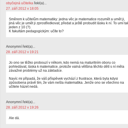
obyčejná učitelka
řekl(a)...
27. září 2012 v 18:05
Směrem k učitelům matematiky: jedna věc je matematice rozumět a umět ji,
jiná věc je umět ji zprostředkovat, předat a ještě probudit lásku k ní. To umí ta
jeden z 10 (?).
K fakultám pedagogickým: učíte to?
Anonymní řekl(a)...
28. září 2012 v 19:21
Jo ono se těžko probouzí v někom, kdo nemá na maturitním oboru co
pohledávat, láska k matematice, protože valná většina těchto dětí s ní měla
závažné problémy už na základce.
Navíc mi připadá, že váš příspěvek vychází z frustrace, která byla kdysi
způsobena právě tím, že vám nešla matematika. Jenže ono se všechno na
učitele házet nedá.
Anonymní řekl(a)...
28. září 2012 v 19:26
Ale dá.