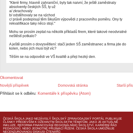
"Které firmy, hlavně zahraniční, byly tak naivní, že ještě zaměstnaly
absolventy českých ŠŠ, ty už
a/ zkrachovaly
b/ odstěhovaly se na východ
c/ právě podepisují těm šikulům výpovědi z pracovního poměru. Ony ty
rekvalifikace taky něco stojí."
Mohu se prosím zeptat na několik příkladů firem, které takové neodvratné
neštěstí potkalo?
A ještě prosím o dovysvětlení: stačí jeden SŠ zaměstnanec a firma jde do
kolen, nebo jich musí být víc?
Těším se na odpovědi ve VŠ kvalitě a přeji hezký den.
Okomentovat
Novější příspěvek
Domovská stránka
Starší pří
Přihlásit se k odběru:
Komentáře k příspěvku (Atom)
ČESKÁ ŠKOLA
JAKO NEZÁVISLÝ ŠKOLSKÝ ZPRAVODAJSKÝ PORTÁL PUBLIKUJE
ČLÁNKY PŘEDEVŠÍM K OŽEHAVÝM ŠKOLSKÝM TÉMATŮM, JAKO JE AKTUÁLNĚ
INKLUZE, REFORMA FINANCOVÁNÍ REGIONÁLNÍHO ŠKOLSTVÍ, KARIÉRNÍ ŘÁD
PEDAGOGŮ, NEBO JEDNOTNÉ PŘIJÍMACÍ ŘÍZENÍ.
ČESKÁ ŠKOLA
UMOŽŇUJE
NECENZUROVANOU DISKUSI ČTENÁŘŮ.