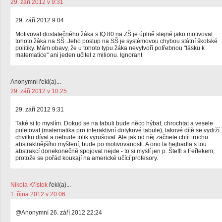
29. září 2012 v 9:31
29. září 2012 9:04
Motivovat dostatečného žáka s IQ 80 na ZŠ je úplně stejné jako motivovat
tohoto žáka na SŠ. Jeho postup na SŠ je systémovou chybou státní školské
politiky. Mám obavy, že u tohoto typu žáka nevytvoří potřebnou "lásku k
matematice" ani jeden učitel z milionu. Ignorant
Anonymní řekl(a)...
29. září 2012 v 10:25
29. září 2012 9:31
Také si to myslím. Dokud se na tabuli bude něco hýbat, chrochtat a vesele
poletovat (matematika pro interaktivní dotykové tabule), takové dítě se vydrží
chvilku dívat a nebude tolik vyrušovat. Ale jak od něj začnete chtít trochu
abstraktnějšího myšlení, bude po motivovanosti. A ono ta hejbadla s tou
abstrakcí donekonečně spojovat nejde - to si myslí jen p. Šteffl s Feřtekem,
protože se pořád koukají na americké učící profesory.
Nikola Křístek
řekl(a)...
1. října 2012 v 20:06
@Anonymní 26. září 2012 22:24