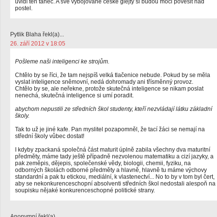
uvidí ten tanec. A své vybojované české glejty si budou moci pověsit nad
postel.
Pytlik Blaha řekl(a)...
26. září 2012 v 18:05
Pošleme naši inteligenci ke strojům.
Chtělo by se říci, že tam nejspíš velká tlačenice nebude. Pokud by se měla
vyslat inteligence sněmovní, nedá dohromady ani třísměnný provoz.
Chtělo by se, ale neřekne, protože skutečná inteligence se nikam poslat
nenechá, skutečná inteligence si umí poradit.
abychom nepustili ze středních škol studenty, kteří nezvládají látku základní
školy.
Tak to už je jiné kafe. Pan myslitel pozapomněl, že tací žáci se nemají na
střední školy vůbec dostat!
I kdyby zpackaná společná část maturit úplně zabila všechny dva maturitní
předměty, máme tady ještě případně nezvolenou matematiku a cizí jazyky, a
pak zeměpis, dějepis, společenské vědy, biologii, chemii, fyziku, na
odborných školách odborné předměty a hlavně, hlavně tu máme výchovy
standardní a pak tu etickou, mediální, k vlastenectví... No to by v tom byl čert,
aby se nekonkurenceschopní absolventi středních škol nedostali alespoň na
soupisku nějaké konkurenceschopné politické strany.
Anonymní řekl(a)...