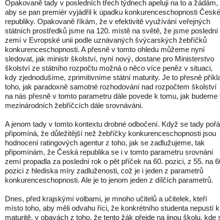
Opakovaně tady v posledních třech týdnech apeluji na to a žádám,
aby se pan premiér vyjádřil k úpadku konkurenceschopnosti Česk
republiky. Opakovaně říkám, že v efektivitě využívání veřejných
státních prostředků jsme na 120. místě na světě, že jsme poslední
zemí v Evropské unii podle uznávaných švýcarských žebříčků
konkurenceschopnosti. A přesně v tomto ohledu můžeme nyní
sledovat, jak ministr školství, nyní nový, dostane pro Ministerstvo
školství ze státního rozpočtu možná o něco více peněz v situaci,
kdy zjednodušíme, zprimitivníme státní maturity. Je to přesně příkl
toho, jak paradoxně samotné rozhodování nad rozpočtem školství
na nás přesně v tomto parametru dále povede k tomu, jak budeme
mezinárodních žebříčcích dále srovnáváni.
A jenom tady v tomto kontextu drobné odbočení. Když se tady poř
připomíná, že důležitější než žebříčky konkurenceschopnosti jsou
hodnocení ratingových agentur z toho, jak se zadlužujeme, tak
připomínám, že Česká republika se i v tomto parametru srovnání
zemí propadla za poslední rok o pět příček na 60. pozici, z 55. na 6
pozici z hlediska míry zadluženosti, což je i jeden z parametrů
konkurenceschopnosti. Ale je to jenom jeden z dílčích parametrů.
Dnes, před krajskými volbami, je mnoho učitelů a učitelek, kteří
místo toho, aby měli odvahu říci, že konkrétního studenta nepustí k
maturitě, v obavách z toho, že tento žák přejde na jinou školu, kde 