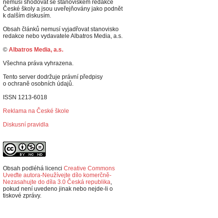
nemusí shodovat se stanoviskem redakce
České školy a jsou uveřejňovány jako podnět
k dalším diskusím.
Obsah článků nemusí vyjadřovat stanovisko
redakce nebo vydavatele Albatros Media, a.s.
©
Albatros Media, a.s.
Všechna práva vyhrazena.
Tento server dodržuje právní předpisy
o ochraně osobních údajů.
ISSN 1213-6018
Reklama na České škole
Diskusní pravidla
Obsah podléhá licenci
Creative Commons
Uveďte autora-Neužívejte dílo komerčně-
Nezasahujte do díla 3.0 Česká republika
,
p
okud není uvedeno jinak nebo nejde-li o
tiskové zprávy.