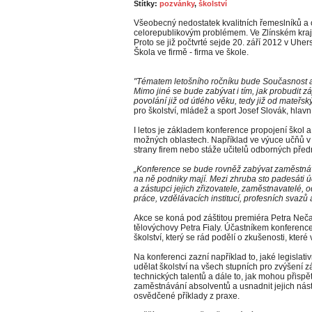
Štítky:
pozvánky
,
školství
Všeobecný nedostatek kvalitních řemeslníků a 
celorepublikovým problémem. Ve Zlínském kraj
Proto se již počtvrté sejde 20. září 2012 v Uh
Škola ve firmě - firma ve škole.
"Tématem letošního ročníku bude Současnost 
Mimo jiné se bude zabývat i tím, jak probudit z
povolání již od útlého věku, tedy již od mateřsk
pro školství, mládež a sport Josef Slovák, hlavn
I letos je základem konference propojení škol a
možných oblastech. Například ve výuce učňů v 
strany firem nebo stáže učitelů odborných pře
„Konference se bude rovněž zabývat zaměstnáv
na ně podniky mají. Mezi zhruba sto padesáti 
a zástupci jejich zřizovatele, zaměstnavatelé, o
práce, vzdělávacích institucí, profesních svazů
Akce se koná pod záštitou premiéra Petra Nečas
tělovýchovy Petra Fialy. Účastníkem konferenc
školství, který se rád podělí o zkušenosti, které
Na konferenci zazní například to, jaké legisla
udělat školství na všech stupních pro zvýšení 
technických talentů a dále to, jak mohou přispět f
zaměstnávání absolventů a usnadnit jejich ná
osvědčené příklady z praxe.