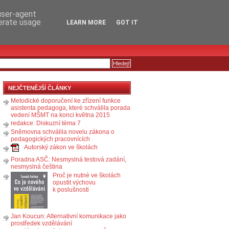
RSS
KOMENTÁŘE
 user-agent
nerate usage
LEARN MORE
GOT IT
NEJČTENĚJŠÍ ČLÁNKY
Metodické doporučení ke zřízení funkce
asistenta pedagoga, které schválila porada
vedení MŠMT na konci května 2015
redakce: Diskuzní téma 7
Sněmovna schválila novelu zákona o
pedagogických pracovnících
Autorský zákon ve školách
Poradna ASČ: Nesmyslná testová zadání,
nesmyslná čeština
Proč je nutné ve školách
opustit výchovu
k poslušnosti
Jan Koucun: Alternativní komunikace jako
prostředek vzdělávání