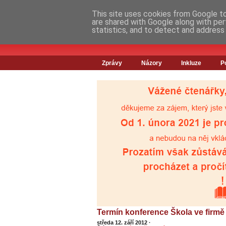
This site uses cookies from Google to 
are shared with Google along with per
statistics, and to detect and address
Zprávy
Názory
Inkluze
P
Termín konference Škola ve firmě -
středa 12. září 2012
·