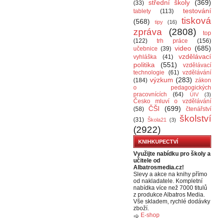
střední školy
(369)
(33)
testování
tablety
(113)
tisková
(568)
tipy
(16)
zpráva
(2808)
top
(122)
trh práce
(156)
video
(685)
učebnice
(39)
vzdělávací
vyhláška
(41)
politika
(551)
vzdělávací
technologie
(61)
vzdělávání
výzkum
(283)
(184)
zákon
o pedagogických
pracovnících
(64)
ÚIV
(3)
Česko mluví o vzdělávání
ČŠI
(699)
(58)
čtenářství
školství
(31)
Škola21
(3)
(2922)
KNIHKUPECTVÍ
Využijte nabídku pro školy a
učitele od
Albatrosmedia.cz!
Slevy a akce na knihy přímo
od nakladatele. Kompletní
nabídka více než 7000 titulů
z produkce Albatros Media.
Vše skladem, rychlé dodávky
zboží.
E-shop