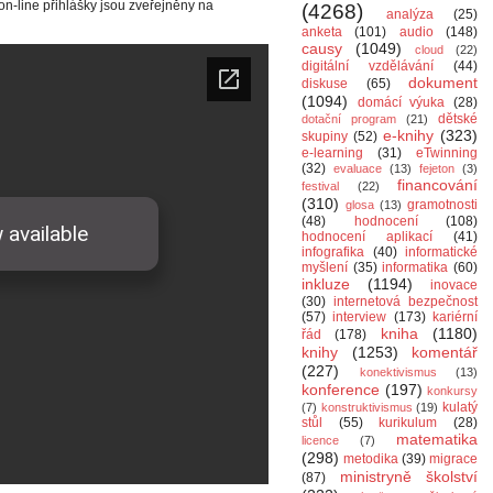
on-line přihlášky jsou zveřejněny na
(4268)
analýza
(25)
anketa
(101)
audio
(148)
causy
(1049)
cloud
(22)
digitální vzdělávání
(44)
dokument
diskuse
(65)
(1094)
domácí výuka
(28)
dětské
dotační program
(21)
e-knihy
(323)
skupiny
(52)
e-learning
(31)
eTwinning
(32)
evaluace
(13)
fejeton
(3)
financování
festival
(22)
(310)
gramotnosti
glosa
(13)
(48)
hodnocení
(108)
hodnocení aplikací
(41)
infografika
(40)
informatické
myšlení
(35)
informatika
(60)
inkluze
(1194)
inovace
(30)
internetová bezpečnost
(57)
interview
(173)
kariérní
kniha
(1180)
řád
(178)
knihy
(1253)
komentář
(227)
konektivismus
(13)
konference
(197)
konkursy
kulatý
(7)
konstruktivismus
(19)
stůl
(55)
kurikulum
(28)
matematika
licence
(7)
(298)
metodika
(39)
migrace
ministryně školství
(87)