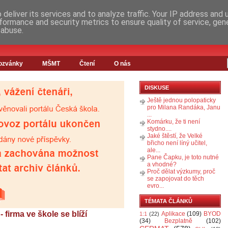
deliver its services and to analyze traffic. Your IP address and
formance and security metrics to ensure quality of service, ge
 abuse.
ozvánky
MŠMT
Čtení
O nás
DISKUSE
Ještě jednou polopaticky
pro Milana Randáka, Janu
...
Komárku, že ti není
stydno....
Jaké štěstí, že Velké
břicho není líný učitel,
ale...
Pane Čapku, je toto nutné
a vhodné?
Proč dělat výzkumy, proč
se zapojovat do těch
evro...
TÉMATA ČLÁNKŮ
 firma ve škole se blíží
Aplikace
(109)
BYOD
1:1
(22)
(34)
Bezplatně
(102)