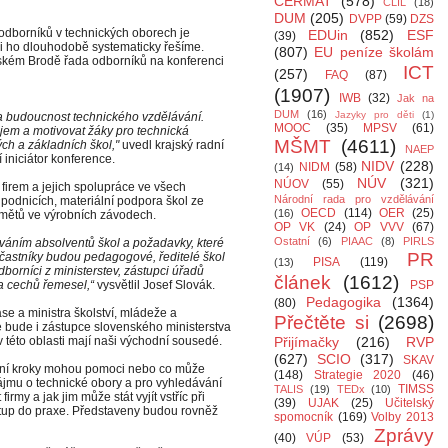
CERMAT
(578)
CLIL
(18)
DUM
(205)
DVPP
(59)
DZS
odborníků v technických oborech je
EDUin
(852)
ESF
(39)
i ho dlouhodobě systematicky řešíme.
(807)
EU peníze školám
erském Brodě řada odborníků na konferenci
ICT
(257)
FAQ
(87)
(1907)
IWB
(32)
Jak na
DUM
(16)
Jazyky pro děti
(1)
a budoucnost technického vzdělávání.
MOOC
(35)
MPSV
(61)
ájem a motivovat žáky pro technická
MŠMT
(4611)
ých a základních škol,"
uvedl krajský radní
NAEP
í iniciátor konference.
NIDV
(228)
NIDM
(58)
(14)
NÚV
(321)
NÚOV
(55)
 firem a jejich spolupráce ve všech
Národní rada pro vzdělávání
podnicích, materiální podpora škol ze
OECD
(114)
OER
(25)
(16)
dmětů ve výrobních závodech.
OP VK
(24)
OP VVV
(67)
Ostatní
(6)
PIAAC
(8)
PIRLS
áním absolventů škol a požadavky, které
PR
účastníky budou pedagogové, ředitelé škol
PISA
(119)
(13)
dborníci z ministerstev, zástupci úřadů
článek
(1612)
 a cechů řemesel,“
vysvětlil Josef Slovák.
PSP
Pedagogika
(1364)
(80)
e a ministra školství, mládeže a
Přečtěte si
(2698)
e bude i zástupce slovenského ministerstva
 v této oblasti mají naši východní sousedé.
Přijímačky
(216)
RVP
(627)
SCIO
(317)
SKAV
tivní kroky mohou pomoci nebo co může
(148)
Strategie 2020
(46)
zájmu o technické obory a pro vyhledávání
TIMSS
TALIS
(19)
TEDx
(10)
irmy a jak jim může stát vyjít vstříc při
(39)
UJAK
(25)
Učitelský
stup do praxe. Představeny budou rovněž
spomocník
(169)
Volby 2013
Zprávy
(40)
VÚP
(53)