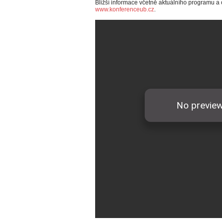
Bližší informace včetně aktuálního programu a 
www.konferenceub.cz
.