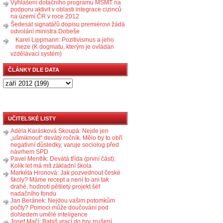
Vyhlášení dotačního programu MŠMT na
podporu aktivit v oblasti integrace cizinců
na území ČR v roce 2012
Šedesát signatářů dopisu premiérovi žádá
odvolání ministra Dobeše
Karel Lippmann: Pozitivismus a jeho
meze (K dogmatu, kterým je ovládán
vzdělávací systém)
ČLÁNKY DLE DATA
UČITELSKÉ LISTY
Adéla Karásková Skoupá: Nejde jen
„ušmiknout“ devátý ročník. Mělo by to obří
negativní důsledky, varuje sociolog před
návrhem SPD
Pavel Mentlík: Devátá třída (první část):
Kolik let má mít základní škola
Markéta Hronová: Jak pozvednout české
školy? Máme recept a není to ani tak
drahé, hodnotí pětiletý projekt šéf
nadačního fondu
Jan Beránek: Nejdou vašim potomkům
počty? Pomoci může doučování pod
dohledem umělé inteligence
Josef Mačí: Babiš vrací do hry zrušení