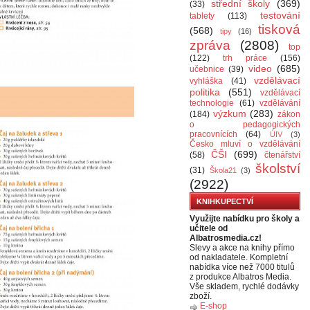
střední školy
(369)
(33)
testování
tablety
(113)
tisková
(568)
tipy
(16)
zpráva
(2808)
top
(122)
trh práce
(156)
video
(685)
učebnice
(39)
vzdělávací
vyhláška
(41)
politika
(551)
vzdělávací
technologie
(61)
vzdělávání
výzkum
(283)
(184)
zákon
o pedagogických
pracovnících
(64)
ÚIV
(3)
Česko mluví o vzdělávání
ČŠI
(699)
(58)
čtenářství
školství
(31)
Škola21
(3)
(2922)
KNIHKUPECTVÍ
Využijte nabídku pro školy a
učitele od
Albatrosmedia.cz!
Slevy a akce na knihy přímo
od nakladatele. Kompletní
nabídka více než 7000 titulů
z produkce Albatros Media.
Vše skladem, rychlé dodávky
zboží.
E-shop