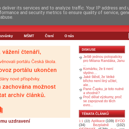
deliver its services and to analyze traffic. Your IP address and
formance and security metrics to ensure quality of service, ge
 abuse.
ozvánky
MŠMT
Čtení
O nás
DISKUSE
Ještě jednou polopaticky
pro Milana Randáka, Janu
...
Komárku, že ti není
stydno....
Jaké štěstí, že Velké
břicho není líný učitel,
ale...
Pane Čapku, je toto nutné
a vhodné?
Proč dělat výzkumy, proč
se zapojovat do těch
evro...
TÉMATA ČLÁNKŮ
lému uzdravení
Aplikace
(109)
BYOD
1:1
(22)
(34)
Bezplatně
(102)