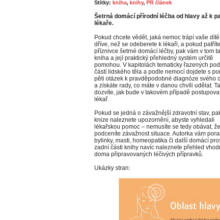
Štítky:
kniha
,
knihy
,
PR článek
Šetrná domácí přírodní léčba od hlavy až k pat
lékaře.
Pokud chcete vědět, jaká nemoc trápí vaše dítě
dříve, než se odeberete k lékaři, a pokud patřít
příznivce šetrné domácí léčby, pak vám v tom t
kniha a její praktický přehledný systém určitě
pomohou. V kapitolách tematicky řazených pod
částí lidského těla a podle nemocí dojdete s p
pěti otázek k pravděpodobné diagnóze svého d
a získáte rady, co máte v danou chvíli udělat. T
dozvíte, jak bude v takovém případě postupova
lékař.
Pokud se jedná o závažnější zdravotní stav, pa
knize naleznete upozornění, abyste vyhledali
lékařskou pomoc – nemusíte se tedy obávat, ž
podceníte závažnost situace. Autorka vám poradí
bylinky, masti, homeopatika či další domácí pro
zadní části knihy navíc naleznete přehled vho
doma připravovaných léčivých přípravků.
Ukázky stran: