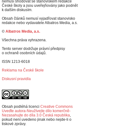
nemusí shodovat se stanoviskem redakce
České školy a jsou uveřejňovány jako podnět
k dalším diskusím.
Obsah článků nemusí vyjadřovat stanovisko
redakce nebo vydavatele Albatros Media, a.s.
©
Albatros Media, a.s.
Všechna práva vyhrazena.
Tento server dodržuje právní předpisy
o ochraně osobních údajů.
ISSN 1213-6018
Reklama na České škole
Diskusní pravidla
Obsah podléhá licenci
Creative Commons
Uveďte autora-Neužívejte dílo komerčně-
Nezasahujte do díla 3.0 Česká republika
,
p
okud není uvedeno jinak nebo nejde-li o
tiskové zprávy.