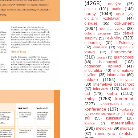
(4268)
analýza
(25)
anketa
(101)
audio
(148)
causy
(1049)
cloud
(22)
digitální vzdělávání
(44)
dokument
diskuse
(65)
(1094)
domácí výuka
(28)
dětské
dotační program
(21)
e-knihy
(323)
skupiny
(52)
e-learning
(31)
eTwinning
(32)
evaluace
(13)
fejeton
(3)
financování
festival
(22)
(310)
gramotnosti
glosa
(13)
(48)
hodnocení
(108)
hodnocení aplikací
(41)
infografika
(40)
informatické
myšlení
(35)
informatika
(60)
inkluze
(1194)
inovace
(30)
internetová bezpečnost
(57)
interview
(173)
kariérní
kniha
(1180)
řád
(178)
knihy
(1253)
komentář
(227)
konektivismus
(13)
konference
(197)
konkursy
kulatý
(7)
konstruktivismus
(19)
stůl
(55)
kurikulum
(28)
matematika
licence
(7)
(298)
metodika
(39)
migrace
ministryně školství
(87)