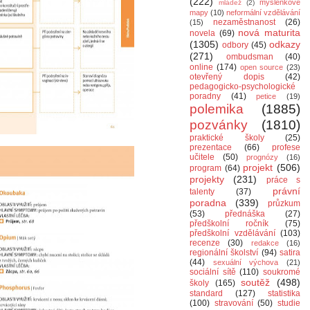
(222)
myšlenkové
mládež
(2)
mapy
(10)
neformální vzdělávání
nezaměstnanost
(26)
(15)
nová maturita
novela
(69)
(1305)
odkazy
odbory
(45)
(271)
ombudsman
(40)
online
(174)
open source
(23)
otevřený dopis
(42)
pedagogicko-psychologické
poradny
(41)
petice
(19)
polemika
(1885)
pozvánky
(1810)
praktické školy
(25)
prezentace
(66)
profese
učitele
(50)
prognózy
(16)
projekt
(506)
program
(64)
projekty
(231)
práce s
právní
talenty
(37)
poradna
(339)
průzkum
(53)
přednáška
(27)
předškolní ročník
(75)
předškolní vzdělávání
(103)
recenze
(30)
redakce
(16)
regionální školství
(94)
satira
(44)
sexuální výchova
(21)
sociální sítě
(110)
soukromé
soutěž
(498)
školy
(165)
standard
(127)
statistika
(100)
stravování
(50)
studie