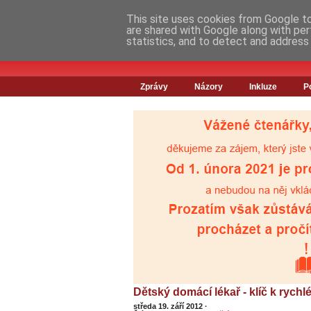
This site uses cookies from Google to 
are shared with Google along with per
statistics, and to detect and address
Zprávy
Názory
Inkluze
P
Dětský domácí lékař - klíč k rych
středa 19. září 2012
·