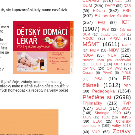
CERMAT
(578)
CLIL
(18)
DUM
(205)
DVPP
(59)
DZS
ě, ale i upozornění, kdy nutno navštívit
EDUin
(852)
ESF
(39)
(807)
EU peníze školám
ICT
(257)
FAQ
(87)
,
e mezi
(1907)
IWB
(32)
Jak na
ato
DUM
(16)
Jazyky pro děti
(1)
MOOC
(35)
MPSV
(61)
le
MŠMT
(4611)
omocí
NAEP
ítěte
NIDV
(228)
NIDM
(58)
(14)
aké se
NÚV
(321)
NÚOV
(55)
t
Národní rada pro vzdělávání
OECD
(114)
OER
(25)
(16)
OP VK
(24)
OP VVV
(67)
k v
Ostatní
(6)
PIAAC
(8)
PIRLS
PR
e
PISA
(119)
(13)
, jaké čaje, zábaly, koupele, obklady,
článek
(1612)
PSP
středky máte k léčbě svého dítěte použít. V
dných homeopatik a recepty na velký počet
Pedagogika
(1364)
(80)
Přečtěte si
(2698)
Přijímačky
(216)
RVP
(627)
SCIO
(317)
SKAV
(148)
Strategie 2020
(46)
TIMSS
TALIS
(19)
TEDx
(10)
(39)
UJAK
(25)
Učitelský
spomocník
(169)
Volby 2013
Zprávy
(40)
VÚP
(53)