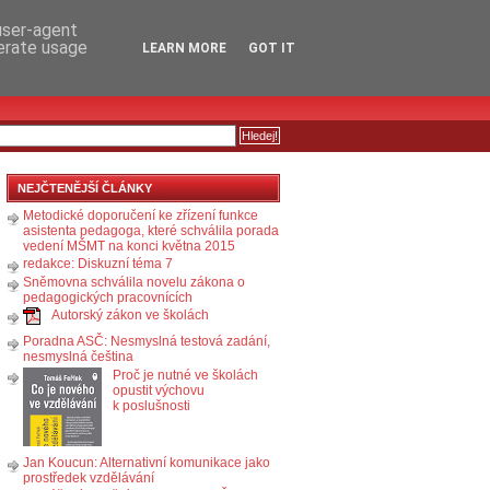
RSS
KOMENTÁŘE
 user-agent
nerate usage
LEARN MORE
GOT IT
NEJČTENĚJŠÍ ČLÁNKY
Metodické doporučení ke zřízení funkce
asistenta pedagoga, které schválila porada
vedení MŠMT na konci května 2015
redakce: Diskuzní téma 7
Sněmovna schválila novelu zákona o
pedagogických pracovnících
Autorský zákon ve školách
Poradna ASČ: Nesmyslná testová zadání,
nesmyslná čeština
Proč je nutné ve školách
opustit výchovu
k poslušnosti
Jan Koucun: Alternativní komunikace jako
prostředek vzdělávání