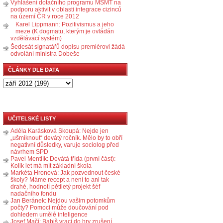
Vyhlášení dotačního programu MŠMT na
podporu aktivit v oblasti integrace cizinců
na území ČR v roce 2012
Karel Lippmann: Pozitivismus a jeho
meze (K dogmatu, kterým je ovládán
vzdělávací systém)
Šedesát signatářů dopisu premiérovi žádá
odvolání ministra Dobeše
ČLÁNKY DLE DATA
UČITELSKÉ LISTY
Adéla Karásková Skoupá: Nejde jen
„ušmiknout“ devátý ročník. Mělo by to obří
negativní důsledky, varuje sociolog před
návrhem SPD
Pavel Mentlík: Devátá třída (první část):
Kolik let má mít základní škola
Markéta Hronová: Jak pozvednout české
školy? Máme recept a není to ani tak
drahé, hodnotí pětiletý projekt šéf
nadačního fondu
Jan Beránek: Nejdou vašim potomkům
počty? Pomoci může doučování pod
dohledem umělé inteligence
Josef Mačí: Babiš vrací do hry zrušení