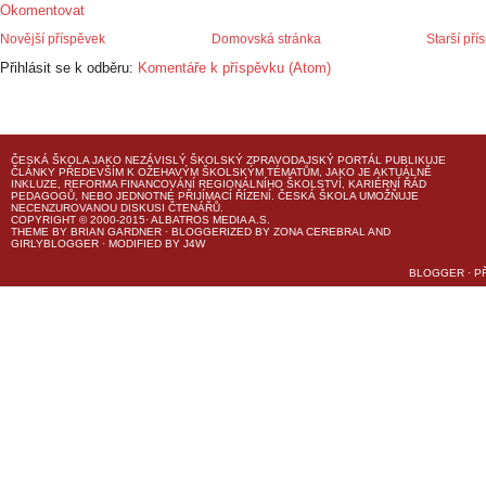
Okomentovat
Novější příspěvek
Domovská stránka
Starší pří
Přihlásit se k odběru:
Komentáře k příspěvku (Atom)
ČESKÁ ŠKOLA
JAKO NEZÁVISLÝ ŠKOLSKÝ ZPRAVODAJSKÝ PORTÁL PUBLIKUJE
ČLÁNKY PŘEDEVŠÍM K OŽEHAVÝM ŠKOLSKÝM TÉMATŮM, JAKO JE AKTUÁLNĚ
INKLUZE, REFORMA FINANCOVÁNÍ REGIONÁLNÍHO ŠKOLSTVÍ, KARIÉRNÍ ŘÁD
PEDAGOGŮ, NEBO JEDNOTNÉ PŘIJÍMACÍ ŘÍZENÍ.
ČESKÁ ŠKOLA
UMOŽŇUJE
NECENZUROVANOU DISKUSI ČTENÁŘŮ.
COPYRIGHT © 2000-2015· ALBATROS MEDIA A.S.
THEME
BY
BRIAN GARDNER
· BLOGGERIZED BY
ZONA CEREBRAL
AND
GIRLYBLOGGER
· MODIFIED BY
J4W
BLOGGER
·
P