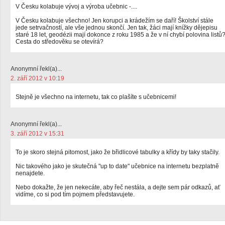
V Česku kolabuje vývoj a výroba učebnic -....
V Česku kolabuje všechno! Jen korupci a krádežím se daří! Školství stále
jede setrvačností, ale vše jednou skončí. Jen tak, žáci mají knížky dějepisu
staré 18 let, geodézii mají dokonce z roku 1985 a že v ní chybí polovina listů
Cesta do středověku se otevírá?
Anonymní řekl(a)...
2. září 2012 v 10:19
Stejně je všechno na internetu, tak co plašíte s učebnicemi!
Anonymní řekl(a)...
3. září 2012 v 15:31
To je skoro stejná pitomost, jako že břidlicové tabulky a křídy by taky stačily.
Nic takového jako je skutečná "up to date" učebnice na internetu bezplatně
nenajdete.
Nebo dokažte, že jen nekecáte, aby řeč nestála, a dejte sem pár odkazů, ať
vidíme, co si pod tím pojmem představujete.