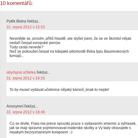
10 komentářů:
Pytlik Blaha řekl(a)...
31. srpna 2012 v 15:53
Nesmějte se, prosím, příliš hlasitě, ale slyšel jsem, že se ve školství nějak
nedaří čerpat evropské peníze.
Tudy cesta nevede?
Než se pokoušet čerpat na kdejaké pitomostě třeba typu Baumrukových
turnajů...
obyčejná učitelka
řekl(a)...
31. srpna 2012 v 16:25
To by musel vydávat učebnice nějaký kámoš, jinak to nejde!
Anonymní řekl(a)...
31. srpna 2012 v 18:49
Co se divite, Fiala ma prece spoustu prace s vydavanim smernic a vyhlasek,
jak se maji spravne pojmenovavat materske skolky a Vy tady otravujete s
nejakym bezvyznamnym kolapsem :-)