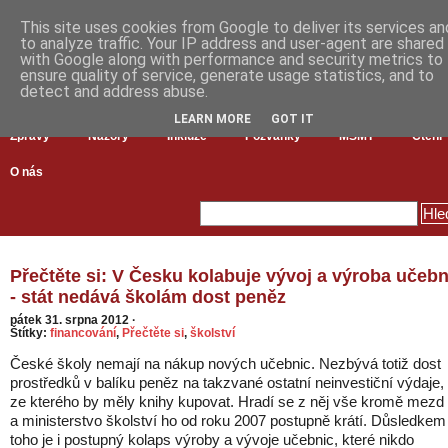
This site uses cookies from Google to deliver its services an
to analyze traffic. Your IP address and user-agent are shared
with Google along with performance and security metrics to
ensure quality of service, generate usage statistics, and to
detect and address abuse.
LEARN MORE
GOT IT
Zprávy
Názory
Inkluze
Pozvánky
MŠMT
Čtení
O nás
Přečtěte si: V Česku kolabuje vývoj a výroba učebn
- stát nedává školám dost peněz
pátek 31. srpna 2012
·
Štítky:
financování
,
Přečtěte si
,
školství
České školy nemají na nákup nových učebnic. Nezbývá totiž dost
prostředků v balíku peněz na takzvané ostatní neinvestiční výdaje,
ze kterého by měly knihy kupovat. Hradí se z něj vše kromě mezd
a ministerstvo školství ho od roku 2007 postupně krátí. Důsledkem
toho je i postupný kolaps výroby a vývoje učebnic, které nikdo