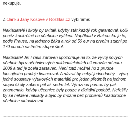
nekupuje.
Z
článku Jany Kosové v Rozhlas.cz
vybíráme:
Nakladatelé i školy by uvítali, kdyby stát každý rok garantoval, koli
peněz konkrétně na učebnice vyčlení. Například v Rakousku je to,
podle Frause, na jednoho žáka a rok od 50 eur na prvním stupni po
170 eurech na třetím stupni škol.
Nakladatel Jiří Fraus zároveň upozorňuje na to, že vývoj nových
učebnic byl v učebnicových nakladatelstvích utlumován od roku
2008 a teď je zcela zastaven. Není totiž možné ho z prudce
klesajícího prodeje financovat. A návrat by nebyl jednoduchý - vývo
jedné soustavy výukových materiálů pro jeden předmět na jednom
stupni školy zabere pět až sedm let. Výraznou pomoc by pak
znamenalo, kdyby učebnice byly pouze v digitální podobě. Neřešily
by se některé náklady a bylo by možné bez problémů každoročně
učebnice aktualizovat.