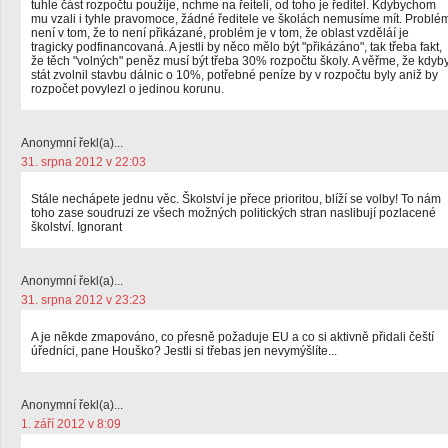
tuhle část rozpočtu použije, nchme na řeiteli, od toho je ředitel. Kdybychom
mu vzali i tyhle pravomoce, žádné ředitele ve školách nemusíme mít. Problé
není v tom, že to není přikázané, problém je v tom, že oblast vzděláí je
tragicky podfinancovaná. A jestli by něco mělo být "přikázáno", tak třeba fakt,
že těch "volných" peněz musí být třeba 30% rozpočtu školy. A věřme, že kdyb
stát zvolnil stavbu dálnic o 10%, potřebné peníze by v rozpočtu byly aniž by
rozpočet povylezl o jedinou korunu.
Anonymní řekl(a)...
31. srpna 2012 v 22:03
Stále nechápete jednu věc. Školství je přece prioritou, blíží se volby! To nám
toho zase soudruzi ze všech možných politických stran naslibují pozlacené
školství. Ignorant
Anonymní řekl(a)...
31. srpna 2012 v 23:23
A je někde zmapováno, co přesně požaduje EU a co si aktivně přidali čeští
úředníci, pane Houško? Jestli si třebas jen nevymýšlíte...
Anonymní řekl(a)...
1. září 2012 v 8:09