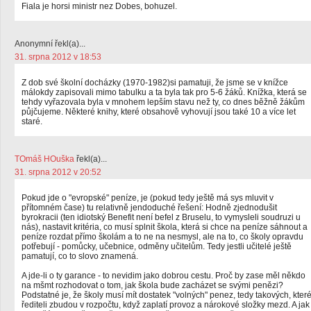
Fiala je horsi ministr nez Dobes, bohuzel.
Anonymní řekl(a)...
31. srpna 2012 v 18:53
Z dob své školní docházky (1970-1982)si pamatuji, že jsme se v knížce
málokdy zapisovali mimo tabulku a ta byla tak pro 5-6 žáků. Knížka, která se
tehdy vyřazovala byla v mnohem lepším stavu než ty, co dnes běžně žákům
půjčujeme. Některé knihy, které obsahově vyhovují jsou také 10 a více let
staré.
TOmáš HOuška
řekl(a)...
31. srpna 2012 v 20:52
Pokud jde o "evropské" peníze, je (pokud tedy ještě má sys mluvit v
přítomném čase) tu relativně jendoduché řešení: Hodně zjednodušit
byrokracii (ten idiotský Benefit není befel z Bruselu, to vymysleli soudruzi u
nás), nastavit kritéria, co musí splnit škola, která si chce na peníze sáhnout a
peníze rozdat přímo školám a to ne na nesmysl, ale na to, co školy opravdu
potřebují - pomůcky, učebnice, odměny učitelům. Tedy jestli učitelé ještě
pamatují, co to slovo znamená.
A jde-li o ty garance - to nevidim jako dobrou cestu. Proč by zase měl někdo
na mšmt rozhodovat o tom, jak škola bude zacházet se svými penězi?
Podstatné je, že školy musí mít dostatek "volných" penez, tedy takových, kter
řediteli zbudou v rozpočtu, když zaplatí provoz a nárokové složky mezd. A jak