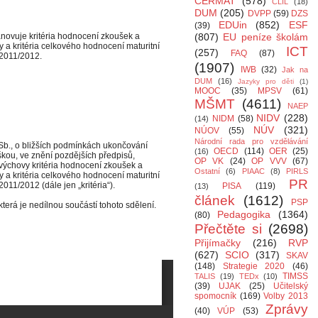
CERMAT
(578)
CLIL
(18)
DUM
(205)
DVPP
(59)
DZS
EDUin
(852)
ESF
(39)
tanovuje kritéria hodnocení zkoušek a
(807)
EU peníze školám
y a kritéria celkového hodnocení maturitní
ICT
(257)
FAQ
(87)
 2011/2012.
(1907)
IWB
(32)
Jak na
DUM
(16)
Jazyky pro děti
(1)
MOOC
(35)
MPSV
(61)
MŠMT
(4611)
NAEP
NIDV
(228)
NIDM
(58)
(14)
NÚV
(321)
NÚOV
(55)
Národní rada pro vzdělávání
 Sb., o bližších podmínkách ukončování
OECD
(114)
OER
(25)
(16)
škou, ve znění pozdějších předpisů,
OP VK
(24)
OP VVV
(67)
ovýchovy kritéria hodnocení zkoušek a
Ostatní
(6)
PIAAC
(8)
PIRLS
y a kritéria celkového hodnocení maturitní
PR
011/2012 (dále jen „kritéria“).
PISA
(119)
(13)
článek
(1612)
PSP
která je nedílnou součástí tohoto sdělení.
Pedagogika
(1364)
(80)
Přečtěte si
(2698)
Přijímačky
(216)
RVP
(627)
SCIO
(317)
SKAV
(148)
Strategie 2020
(46)
TIMSS
TALIS
(19)
TEDx
(10)
(39)
UJAK
(25)
Učitelský
spomocník
(169)
Volby 2013
Zprávy
(40)
VÚP
(53)