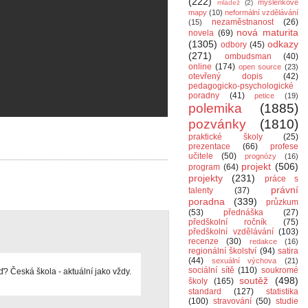
(222)
myšlenkové
mládež
(2)
mapy
(10)
neformální vzdělávání
nezaměstnanost
(26)
(15)
nová maturita
novela
(69)
(1305)
odkazy
odbory
(45)
(271)
ombudsman
(40)
online
(174)
open source
(23)
otevřený dopis
(42)
pedagogicko-psychologické
poradny
(41)
petice
(19)
polemika
(1885)
pozvánky
(1810)
praktické školy
(25)
prezentace
(66)
profese
učitele
(50)
prognózy
(16)
projekt
(506)
program
(64)
projekty
(231)
práce s
právní
talenty
(37)
poradna
(339)
průzkum
(53)
přednáška
(27)
předškolní ročník
(75)
předškolní vzdělávání
(103)
recenze
(30)
redakce
(16)
regionální školství
(94)
satira
(44)
sexuální výchova
(21)
sociální sítě
(110)
soukromé
? Česká škola - aktuální jako vždy.
soutěž
(498)
školy
(165)
standard
(127)
statistika
(100)
stravování
(50)
studie