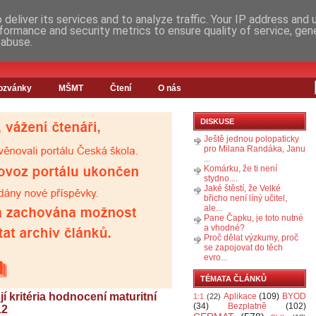
deliver its services and to analyze traffic. Your IP address and
formance and security metrics to ensure quality of service, ge
 abuse.
ozvánky
MŠMT
Čtení
O nás
DISKUSE
Ještě jednou polopaticky
pro Milana Randáka, Janu
...
Komárku, že ti není
stydno....
Jaké štěstí, že Velké
břicho není líný učitel,
ale...
Pane Čapku, je toto nutné
a vhodné?
Proč dělat výzkumy, proč
se zapojovat do těch
evro...
TÉMATA ČLÁNKŮ
í kritéria hodnocení maturitní
Aplikace
(109)
BYOD
1:1
(22)
(34)
Bezplatně
(102)
12