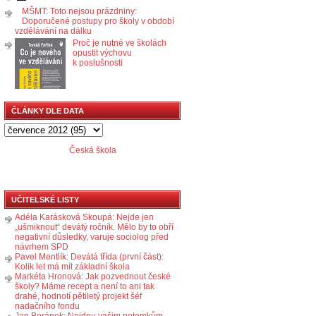
MŠMT: Toto nejsou prázdniny:
Doporučené postupy pro školy v období
vzdělávání na dálku
Proč je nutné ve školách
opustit výchovu
k poslušnosti
ČLÁNKY DLE DATA
Česká škola
UČITELSKÉ LISTY
Adéla Karásková Skoupá: Nejde jen
„ušmiknout“ devátý ročník. Mělo by to obří
negativní důsledky, varuje sociolog před
návrhem SPD
Pavel Mentlík: Devátá třída (první část):
Kolik let má mít základní škola
Markéta Hronová: Jak pozvednout české
školy? Máme recept a není to ani tak
drahé, hodnotí pětiletý projekt šéf
nadačního fondu
Jan Beránek: Nejdou vašim potomkům