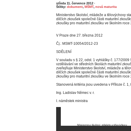
středa 11. července 2012
·
Štítky:
dokument
,
MŠMT
,
nová maturita
Ministerstvo školství, mládeže a tělovýchovy s
dílčích zkoušek společné části maturitní zkoušk
zkoušky pro maturitní zkoušku ve školním roce
V Praze dne 27. března 2012
Čj.: MSMT-10054/2012-23
SDĚLENÍ
V souladu s § 22, odst. 1 vyhlášky č. 177/2009
vzdělávání ve středních školách maturitní zkou
zveřejňuje Ministerstvo školství, mládeže a těl
dílčích zkoušek společné části maturitní zkoušk
zkoušky pro maturitní zkoušku ve školním roce 2
Stanovená kritéria jsou uvedena v Příloze č. 1, 
Ing. Ladislav Němec v. r.
I. náměstek ministra