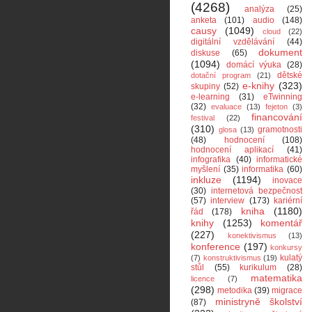
(4268)
analýza
(25)
anketa
(101)
audio
(148)
causy
(1049)
cloud
(22)
digitální vzdělávání
(44)
dokument
diskuse
(65)
(1094)
domácí výuka
(28)
dětské
dotační program
(21)
e-knihy
(323)
skupiny
(52)
e-learning
(31)
eTwinning
(32)
evaluace
(13)
fejeton
(3)
financování
festival
(22)
(310)
gramotnosti
glosa
(13)
(48)
hodnocení
(108)
hodnocení aplikací
(41)
infografika
(40)
informatické
myšlení
(35)
informatika
(60)
inkluze
(1194)
inovace
(30)
internetová bezpečnost
(57)
interview
(173)
kariérní
kniha
(1180)
řád
(178)
knihy
(1253)
komentář
(227)
konektivismus
(13)
konference
(197)
konkursy
kulatý
(7)
konstruktivismus
(19)
stůl
(55)
kurikulum
(28)
matematika
licence
(7)
(298)
metodika
(39)
migrace
ministryně školství
(87)