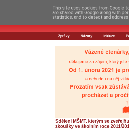
This site uses cookies from Google to 
are shared with Google along with per
statistics, and to detect and address
Zprávy
Názory
Inkluze
P
Sdělení MŠMT, kterým se zveřejňuj
zkoušky ve školním roce 2011/20