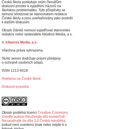
Česká škola poskytuje svým čtenářům
diskusní prostor k vyjádření názorů na
školskou problematiku. Tyto příspěvky se
nemusí shodovat se stanoviskem redakce
České školy a jsou uveřejňovány jako podnět
k dalším diskusím.
Obsah článků nemusí vyjadřovat stanovisko
redakce nebo vydavatele Albatros Media, a.s.
©
Albatros Media, a.s.
Všechna práva vyhrazena.
Tento server dodržuje právní předpisy
o ochraně osobních údajů.
ISSN 1213-6018
Reklama na České škole
Diskusní pravidla
Obsah podléhá licenci
Creative Commons
Uveďte autora-Neužívejte dílo komerčně-
Nezasahujte do díla 3.0 Česká republika
,
p
okud není uvedeno jinak nebo nejde-li o
tiskové zprávy.