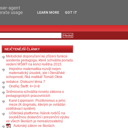
RSS
KOMENTÁŘE
 user-agent
nerate usage
LEARN MORE
GOT IT
NEJČTENĚJŠÍ ČLÁNKY
Metodické doporučení ke zřízení funkce
asistenta pedagoga, které schválila porada
vedení MŠMT na konci května 2015
Hejného matematika rozvíjí nejen
matematický úsudek, ale i čtenářské
schopnosti, říká matikář Tomáš Otisk
redakce: Diskuzní téma 7
Ondřej Šteffl: 4+3=8
Sněmovna schválila novelu zákona o
pedagogických pracovnících
Karel Lippmann: Pozitivismus a jeho
meze (K dogmatu, kterým je ovládán
vzdělávací systém)
Učitelská platforma: Nárok rodičů na
souběžnou distanční i prezenční výuku
ve všech školách je nerealizovatelný
Autorský zákon ve školách