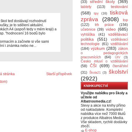
střední školy
(369)
(33)
testování
tablety
(113)
tisková
(568)
tipy
(16)
zpráva
(2808)
top
 škol teď dostávají rozhodnutí
(122)
trh práce
(156)
šky, je to sdělení aktuální.
video
(685)
nkách A4 (aspoň tedy v mém kraji) a
učebnice
(39)
esp. "hodnocení 16 bodů bylo
vzdělávací
vyhláška
(41)
politika
(551)
vzdělávací
ormacím a začnete si vše sami
technologie
(61)
vzdělávání
mění i známka nebo ne...
výzkum
(283)
(184)
zákon
o pedagogických
pracovnících
(64)
ÚIV
(3)
Česko mluví o vzdělávání
ČŠI
(699)
(58)
čtenářství
školství
(31)
Škola21
(3)
 stránka
Starší příspěvek
(2922)
Atom)
KNIHKUPECTVÍ
Využijte nabídku pro školy a
učitele od
Albatrosmedia.cz!
Slevy a akce na knihy přímo
od nakladatele. Kompletní
nabídka více než 7000 titulů
z produkce Albatros Media.
Vše skladem, rychlé dodávky
zboží.
E-shop