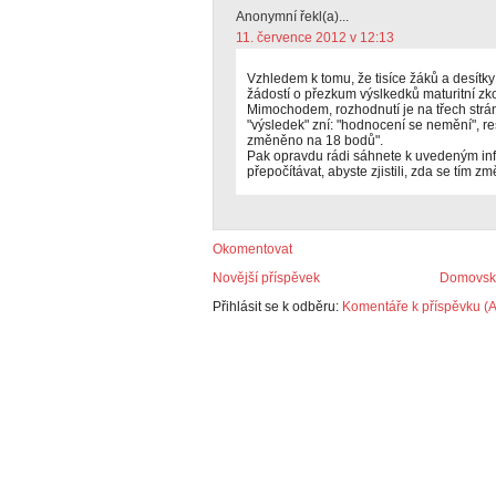
Anonymní řekl(a)...
11. července 2012 v 12:13
Vzhledem k tomu, že tisíce žáků a desítky
žádostí o přezkum výslkedků maturitní zkou
Mimochodem, rozhodnutí je na třech strá
"výsledek" zní: "hodnocení se nemění", r
změněno na 18 bodů".
Pak opravdu rádi sáhnete k uvedeným inf
přepočítávat, abyste zjistili, zda se tím z
Okomentovat
Novější příspěvek
Domovská
Přihlásit se k odběru:
Komentáře k příspěvku (