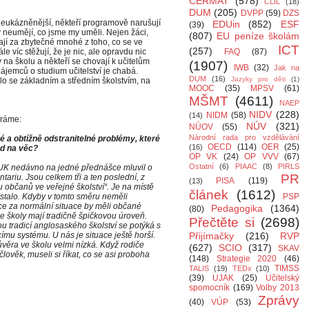
CERMAT
(578)
CLIL
(18)
DUM
(205)
DVPP
(59)
DZS
eukázněnější, někteří programově narušují
EDUin
(852)
ESF
(39)
ý neumějí, co jsme my uměli. Nejen žáci,
(807)
EU peníze školám
dají za zbytečné mnohé z toho, co se ve
ICT
(257)
le víc stěžují, že je nic, ale opravdu nic
FAQ
(87)
a školu a někteří se chovají k učitelům
(1907)
IWB
(32)
Jak na
 zájemců o studium učitelství je chabá.
DUM
(16)
Jazyky pro děti
(1)
talo se základním a středním školstvím, na
MOOC
(35)
MPSV
(61)
MŠMT
(4611)
NAEP
NIDV
(228)
NIDM
(58)
(14)
ráme:
NÚV
(321)
NÚOV
(55)
Národní rada pro vzdělávání
 a obtížně odstranitelné problémy, které
OECD
(114)
OER
(25)
(16)
ed na věc?
OP VK
(24)
OP VVV
(67)
Ostatní
(6)
PIAAC
(8)
PIRLS
 UK nedávno na jedné přednášce mluvil o
PR
ntariu. Jsou celkem tři a ten poslední, z
PISA
(119)
(13)
 občanů ve veřejné školství“. Je na místě
článek
(1612)
ostalo. Kdyby v tomto směru neměli
PSP
ece za normální situace by měli občané
Pedagogika
(1364)
(80)
de školy mají tradičně špičkovou úroveň.
Přečtěte si
(2698)
nou tradicí anglosaského školství se potýká s
ímu systému. U nás je situace ještě horší.
Přijímačky
(216)
RVP
ěra ve školu velmi nízká. Když rodiče
(627)
SCIO
(317)
SKAV
 člověk, museli si říkat, co se asi proboha
(148)
Strategie 2020
(46)
TIMSS
TALIS
(19)
TEDx
(10)
(39)
UJAK
(25)
Učitelský
spomocník
(169)
Volby 2013
Zprávy
(40)
VÚP
(53)