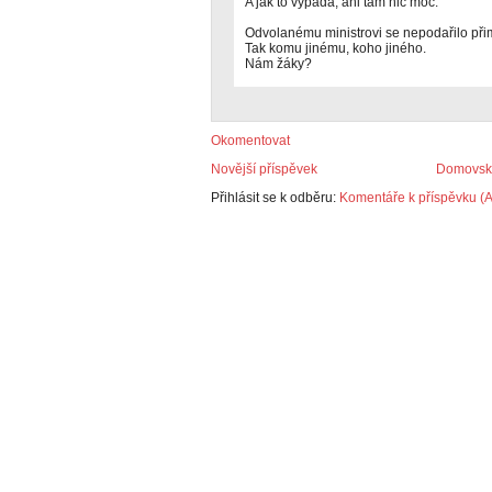
A jak to vypadá, ani tam nic moc.
Odvolanému ministrovi se nepodařilo přim
Tak komu jinému, koho jiného.
Nám žáky?
Okomentovat
Novější příspěvek
Domovská
Přihlásit se k odběru:
Komentáře k příspěvku (