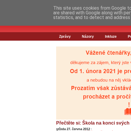
This site uses cookies from Google to 
are shared with Google along with per
statistics, and to detect and address
Zprávy
Názory
Inkluze
P
Přečtěte si: Škola na konci svých
středa 27. června 2012
·