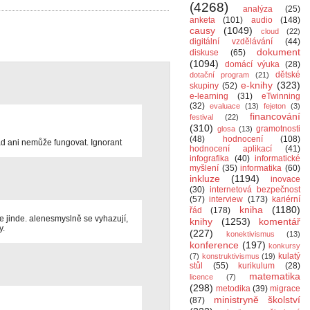
(4268)
analýza
(25)
anketa
(101)
audio
(148)
causy
(1049)
cloud
(22)
digitální vzdělávání
(44)
dokument
diskuse
(65)
(1094)
domácí výuka
(28)
dětské
dotační program
(21)
e-knihy
(323)
skupiny
(52)
e-learning
(31)
eTwinning
(32)
evaluace
(13)
fejeton
(3)
financování
festival
(22)
(310)
gramotnosti
glosa
(13)
(48)
hodnocení
(108)
d ani nemůže fungovat. Ignorant
hodnocení aplikací
(41)
infografika
(40)
informatické
myšlení
(35)
informatika
(60)
inkluze
(1194)
inovace
(30)
internetová bezpečnost
(57)
interview
(173)
kariérní
kniha
(1180)
řád
(178)
de jinde. alenesmyslně se vyhazují,
knihy
(1253)
komentář
y.
(227)
konektivismus
(13)
konference
(197)
konkursy
kulatý
(7)
konstruktivismus
(19)
stůl
(55)
kurikulum
(28)
matematika
licence
(7)
(298)
metodika
(39)
migrace
ministryně školství
(87)