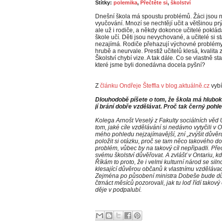
Štítky:
polemika
,
Přečtěte si
,
školství
Dnešní škola má spoustu problémů. Žáci jsou n
vyučování. Mnozí se nechtějí učit a většinou pr
ale už i rodiče, a někdy dokonce učitelé poklá
škole učí. Děti jsou nevychované, a učitelé si stá
nezajímá. Rodiče přehazují výchovné problémy n
hrubě a neurvale. Prestiž učitelů klesá, kvalita
Školství chybí vize. A tak dále. Co se vlastně s
které jsme byli donedávna docela pyšní?
Z
článku Ondřeje Šteffla v blog.aktuálně.cz
vybí
Dlouhodobě píšete o tom, že škola má hluboké
jí brání dobře vzdělávat. Proč tak černý pohl
Kolega Arnošt Veselý z Fakulty sociálních věd
tom, jaké cíle vzdělávání si nedávno vytyčili v O
mého pohledu nejzajímavější, zní „zvýšit důvěru
položit si otázku, proč se tam něco takového d
problém, vůbec by na takový cíl nepřipadli. Př
svému školství důvěřovat. A zvlášť v Ontariu, k
Říkám to proto, že i velmi kulturní národ se sil
klesající důvěrou občanů k vlastnímu vzdělávac
Zejména po působení ministra Dobeše bude dův
čtrnáct měsíců pozorovali, jak tu loď řídí takový
děje v podpalubí.