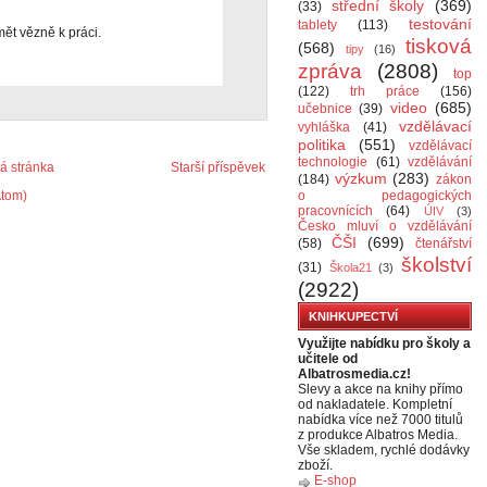
střední školy
(369)
(33)
testování
tablety
(113)
ět vězně k práci.
tisková
(568)
tipy
(16)
zpráva
(2808)
top
(122)
trh práce
(156)
video
(685)
učebnice
(39)
vzdělávací
vyhláška
(41)
politika
(551)
vzdělávací
technologie
(61)
vzdělávání
 stránka
Starší příspěvek
výzkum
(283)
(184)
zákon
Atom)
o pedagogických
pracovnících
(64)
ÚIV
(3)
Česko mluví o vzdělávání
ČŠI
(699)
(58)
čtenářství
školství
(31)
Škola21
(3)
(2922)
KNIHKUPECTVÍ
Využijte nabídku pro školy a
učitele od
Albatrosmedia.cz!
Slevy a akce na knihy přímo
od nakladatele. Kompletní
nabídka více než 7000 titulů
z produkce Albatros Media.
Vše skladem, rychlé dodávky
zboží.
E-shop