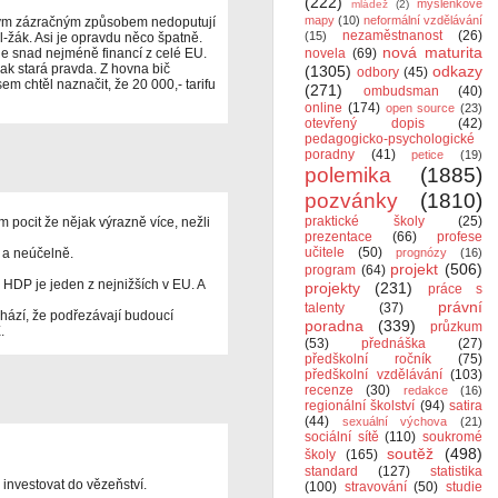
(222)
myšlenkové
mládež
(2)
mapy
(10)
neformální vzdělávání
akým zázračným způsobem nedoputují
nezaměstnanost
(26)
(15)
l-žák. Asi je opravdu něco špatně.
nová maturita
de snad nejméně financí z celé EU.
novela
(69)
šak stará pravda. Z hovna bič
(1305)
odkazy
odbory
(45)
em chtěl naznačit, že 20 000,- tarifu
(271)
ombudsman
(40)
online
(174)
open source
(23)
otevřený dopis
(42)
pedagogicko-psychologické
poradny
(41)
petice
(19)
polemika
(1885)
pozvánky
(1810)
praktické školy
(25)
ám pocit že nějak výrazně více, nežli
prezentace
(66)
profese
učitele
(50)
 a neúčelně.
prognózy
(16)
projekt
(506)
program
(64)
 HDP je jeden z nejnižších v EU. A
projekty
(231)
práce s
právní
talenty
(37)
ází, že podřezávají budoucí
poradna
(339)
průzkum
.
(53)
přednáška
(27)
předškolní ročník
(75)
předškolní vzdělávání
(103)
recenze
(30)
redakce
(16)
regionální školství
(94)
satira
(44)
sexuální výchova
(21)
sociální sítě
(110)
soukromé
soutěž
(498)
školy
(165)
standard
(127)
statistika
 investovat do vězeňství.
(100)
stravování
(50)
studie