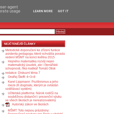
RSS
KOMENTÁŘE
 user-agent
nerate usage
LEARN MORE
GOT IT
NEJČTENĚJŠÍ ČLÁNKY
Metodické doporučení ke zřízení funkce
asistenta pedagoga, které schválila porada
vedení MŠMT na konci května 2015
Hejného matematika rozvíjí nejen
matematický úsudek, ale i čtenářské
schopnosti, říká matikář Tomáš Otisk
redakce: Diskuzní téma 7
Ondřej Šteffl: 4+3=8
Karel Lippmann: Pozitivismus a jeho
meze (K dogmatu, kterým je ovládán
vzdělávací systém)
Učitelská platforma: Nárok rodičů na
souběžnou distanční i prezenční výuku
ve všech školách je nerealizovatelný
Autorský zákon ve školách
MŠMT: Toto nejsou prázdniny:
Doporučené postupy pro školy v období