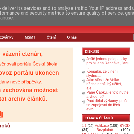
deliver its services and to analyze traffic. Your IP address and
formance and security metrics to ensure quality of service, ge
 abuse.
ozvánky
MŠMT
Čtení
O nás
DISKUSE
Ještě jednou polopaticky
pro Milana Randáka, Janu
...
Komárku, že ti není
stydno....
Jaké štěstí, že Velké
břicho není líný učitel,
ale...
Pane Čapku, je toto nutné
a vhodné?
Proč dělat výzkumy, proč
se zapojovat do těch
evro...
TÉMATA ČLÁNKŮ
 roků
Aplikace
(109)
BYOD
1:1
(22)
(34)
Bezplatně
(102)