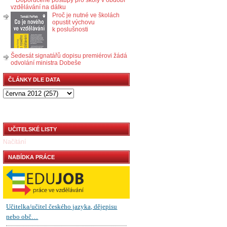
vzdělávání na dálku
Proč je nutné ve školách
opustit výchovu
k poslušnosti
Šedesát signatářů dopisu premiérovi žádá
odvolání ministra Dobeše
ČLÁNKY DLE DATA
UČITELSKÉ LISTY
Načítání
NABÍDKA PRÁCE