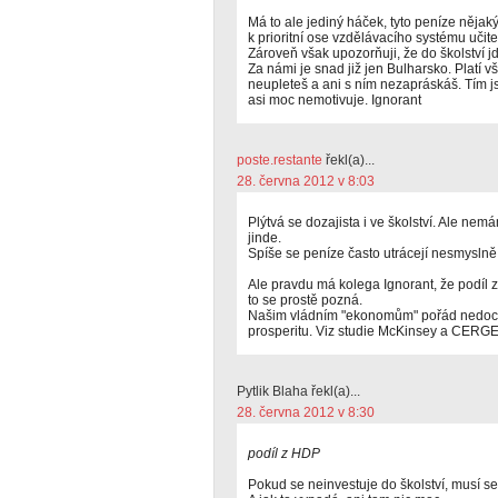
Má to ale jediný háček, tyto peníze něj
k prioritní ose vzdělávacího systému učite
Zároveň však upozorňuji, že do školství j
Za námi je snad již jen Bulharsko. Platí v
neupleteš a ani s ním nezapráskáš. Tím js
asi moc nemotivuje. Ignorant
poste.restante
řekl(a)...
28. června 2012 v 8:03
Plýtvá se dozajista i ve školství. Ale nem
jinde.
Spíše se peníze často utrácejí nesmyslně
Ale pravdu má kolega Ignorant, že podíl z
to se prostě pozná.
Našim vládním "ekonomům" pořád nedoch
prosperitu. Viz studie McKinsey a CERGE
Pytlik Blaha řekl(a)...
28. června 2012 v 8:30
podíl z HDP
Pokud se neinvestuje do školství, musí se