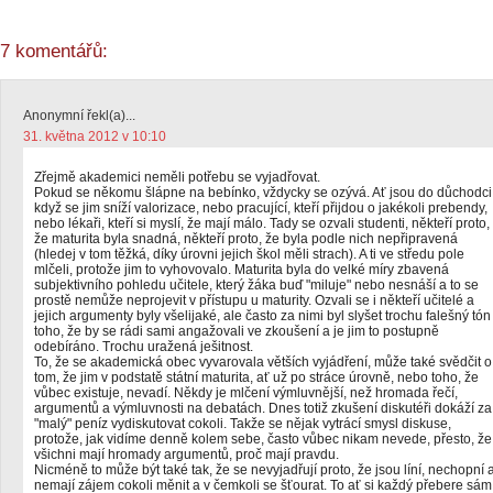
7 komentářů:
Anonymní řekl(a)...
31. května 2012 v 10:10
Zřejmě akademici neměli potřebu se vyjadřovat.
Pokud se někomu šlápne na bebínko, vždycky se ozývá. Ať jsou do důchodci
když se jim sníží valorizace, nebo pracující, kteří přijdou o jakékoli prebendy,
nebo lékaři, kteří si myslí, že mají málo. Tady se ozvali studenti, někteří proto,
že maturita byla snadná, někteří proto, že byla podle nich nepřipravená
(hledej v tom těžká, díky úrovni jejich škol měli strach). A ti ve středu pole
mlčeli, protože jim to vyhovovalo. Maturita byla do velké míry zbavená
subjektivního pohledu učitele, který žáka buď "miluje" nebo nesnáší a to se
prostě nemůže neprojevit v přístupu u maturity. Ozvali se i někteří učitelé a
jejich argumenty byly všelijaké, ale často za nimi byl slyšet trochu falešný tón
toho, že by se rádi sami angažovali ve zkoušení a je jim to postupně
odebíráno. Trochu uražená ješitnost.
To, že se akademická obec vyvarovala větších vyjádření, může také svědčit o
tom, že jim v podstatě státní maturita, ať už po stráce úrovně, nebo toho, že
vůbec existuje, nevadí. Někdy je mlčení výmluvnější, než hromada řečí,
argumentů a výmluvnosti na debatách. Dnes totiž zkušení diskutéři dokáží za
"malý" peníz vydiskutovat cokoli. Takže se nějak vytrácí smysl diskuse,
protože, jak vidíme denně kolem sebe, často vůbec nikam nevede, přesto, že
všichni mají hromady argumentů, proč mají pravdu.
Nicméně to může být také tak, že se nevyjadřují proto, že jsou líní, nechopní 
nemají zájem cokoli měnit a v čemkoli se šťourat. To ať si každý přebere sám