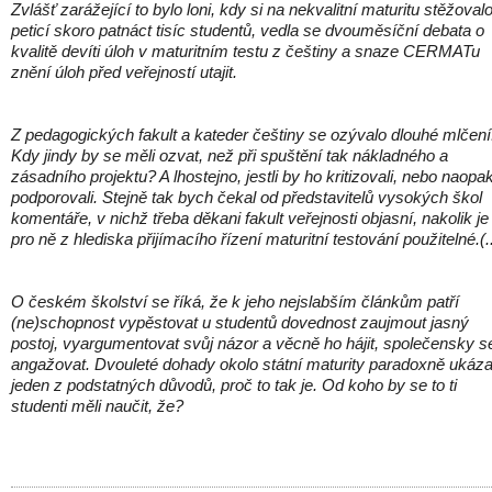
Zvlášť zarážející to bylo loni, kdy si na nekvalitní maturitu stěžoval
peticí skoro patnáct tisíc studentů, vedla se dvouměsíční debata o
kvalitě devíti úloh v maturitním testu z češtiny a snaze CERMATu
znění úloh před veřejností utajit.
Z pedagogických fakult a kateder češtiny se ozývalo dlouhé mlčení
Kdy jindy by se měli ozvat, než při spuštění tak nákladného a
zásadního projektu? A lhostejno, jestli by ho kritizovali, nebo naopa
podporovali. Stejně tak bych čekal od představitelů vysokých škol
komentáře, v nichž třeba děkani fakult veřejnosti objasní, nakolik je
pro ně z hlediska přijímacího řízení maturitní testování použitelné.(..
O českém školství se říká, že k jeho nejslabším článkům patří
(ne)schopnost vypěstovat u studentů dovednost zaujmout jasný
postoj, vyargumentovat svůj názor a věcně ho hájit, společensky s
angažovat. Dvouleté dohady okolo státní maturity paradoxně ukáza
jeden z podstatných důvodů, proč to tak je. Od koho by se to ti
studenti měli naučit, že?