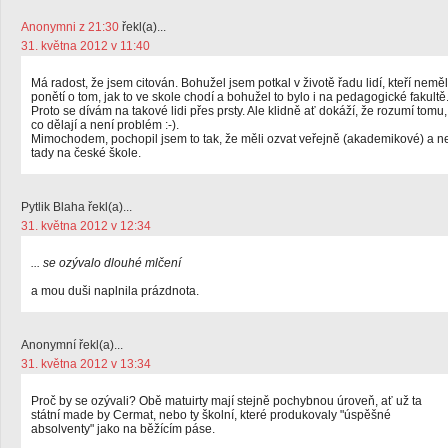
Anonymni z 21:30
řekl(a)...
31. května 2012 v 11:40
Má radost, že jsem citován. Bohužel jsem potkal v životě řadu lidí, kteří neměl
ponětí o tom, jak to ve skole chodí a bohužel to bylo i na pedagogické fakultě
Proto se dívám na takové lidi přes prsty. Ale klidně ať dokáží, že rozumí tomu,
co dělají a není problém :-).
Mimochodem, pochopil jsem to tak, že měli ozvat veřejně (akademikové) a n
tady na české škole.
Pytlik Blaha řekl(a)...
31. května 2012 v 12:34
... se ozývalo dlouhé mlčení
a mou duši naplnila prázdnota.
Anonymní řekl(a)...
31. května 2012 v 13:34
Proč by se ozývali? Obě matuirty mají stejně pochybnou úroveň, ať už ta
státní made by Cermat, nebo ty školní, které produkovaly "úspěšné
absolventy" jako na běžícím páse.