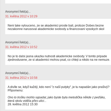
Anonymní řekl(a)...
31. května 2012 v 10:29
Neni take vylouceno, ze se akademici proste bali, protoze Dobes bezne
nezakonne narusoval akademicke svobody a financovani vysokych skol
Anonymní řekl(a)...
31. května 2012 v 10:52
No je to dalsi jasna ukazka nutnosti akademicke svobody. V tomto pripade
zjednodusene, ze si akademici mohou psat, co chteji a nikdo na ne nemuze.
Anonymní řekl(a)...
31. května 2012 v 10:58
A divíte se, když každý, kdo není "z naší putyky", je tu napadán jako prašivý?
Připomenu:
Ono to trošku mohlo vypadat, jako byste byla metodička někde z peďáku,
která skolu viděla přes ulici...
28. května 2012 15:30