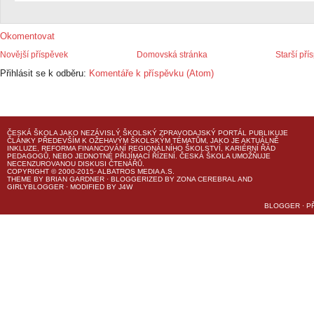
Okomentovat
Novější příspěvek
Domovská stránka
Starší pří
Přihlásit se k odběru:
Komentáře k příspěvku (Atom)
ČESKÁ ŠKOLA
JAKO NEZÁVISLÝ ŠKOLSKÝ ZPRAVODAJSKÝ PORTÁL PUBLIKUJE
ČLÁNKY PŘEDEVŠÍM K OŽEHAVÝM ŠKOLSKÝM TÉMATŮM, JAKO JE AKTUÁLNĚ
INKLUZE, REFORMA FINANCOVÁNÍ REGIONÁLNÍHO ŠKOLSTVÍ, KARIÉRNÍ ŘÁD
PEDAGOGŮ, NEBO JEDNOTNÉ PŘIJÍMACÍ ŘÍZENÍ.
ČESKÁ ŠKOLA
UMOŽŇUJE
NECENZUROVANOU DISKUSI ČTENÁŘŮ.
COPYRIGHT © 2000-2015· ALBATROS MEDIA A.S.
THEME
BY
BRIAN GARDNER
· BLOGGERIZED BY
ZONA CEREBRAL
AND
GIRLYBLOGGER
· MODIFIED BY
J4W
BLOGGER
·
P