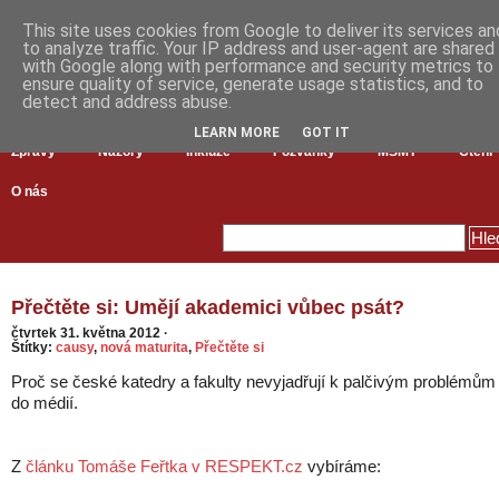
This site uses cookies from Google to deliver its services an
to analyze traffic. Your IP address and user-agent are shared
with Google along with performance and security metrics to
ensure quality of service, generate usage statistics, and to
detect and address abuse.
LEARN MORE
GOT IT
Zprávy
Názory
Inkluze
Pozvánky
MŠMT
Čtení
O nás
Přečtěte si: Umějí akademici vůbec psát?
čtvrtek 31. května 2012
·
Štítky:
causy
,
nová maturita
,
Přečtěte si
Proč se české katedry a fakulty nevyjadřují k palčivým problémům
do médií.
Z
článku Tomáše Feřtka v RESPEKT.cz
vybíráme: