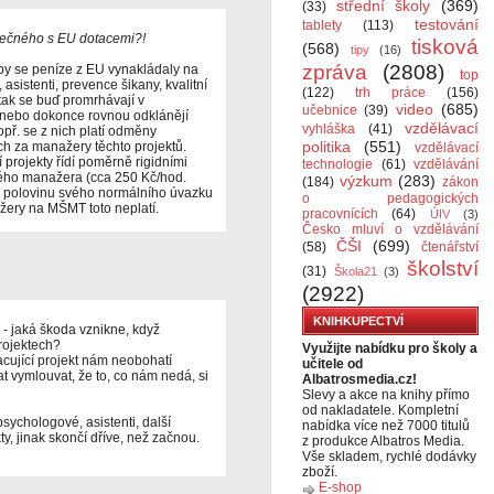
střední školy
(369)
(33)
testování
tablety
(113)
lečného s EU dotacemi?!
tisková
(568)
tipy
(16)
zpráva
(2808)
by se peníze z EU vynakládaly na
top
asistenti, prevence šikany, kvalitní
(122)
trh práce
(156)
tak se buď promrhávají v
video
(685)
učebnice
(39)
nebo dokonce rovnou odklánějí
vzdělávací
vyhláška
(41)
př. se z nich platí odměny
politika
(551)
h za manažery těchto projektů.
vzdělávací
 projekty řídí poměrně rigidními
technologie
(61)
vzdělávání
ého manažera (cca 250 Kč/hod.
výzkum
(283)
(184)
zákon
 polovinu svého normálního úvazku
o pedagogických
ažery na MŠMT toto neplatí.
pracovnících
(64)
ÚIV
(3)
Česko mluví o vzdělávání
ČŠI
(699)
(58)
čtenářství
školství
(31)
Škola21
(3)
(2922)
KNIHKUPECTVÍ
 - jaká škoda vznikne, když
rojektech?
Využijte nabídku pro školy a
acující projekt nám neobohatí
učitele od
t vymlouvat, že to, co nám nedá, si
Albatrosmedia.cz!
Slevy a akce na knihy přímo
od nakladatele. Kompletní
sychologové, asistenti, další
nabídka více než 7000 titulů
, jinak skončí dříve, než začnou.
z produkce Albatros Media.
Vše skladem, rychlé dodávky
zboží.
E-shop