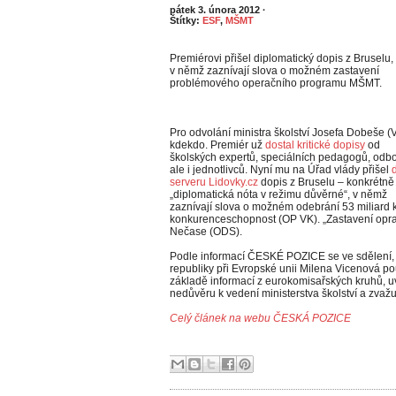
pátek 3. února 2012
·
Štítky:
ESF
,
MŠMT
Premiérovi přišel diplomatický dopis z Bruselu,
v němž zaznívají slova o možném zastavení
problémového operačního programu MŠMT.
Pro odvolání ministra školství Josefa Dobeše (V
kdekdo. Premiér už
dostal kritické dopisy
od
školských expertů, speciálních pedagogů, odbo
ale i jednotlivců. Nyní mu na Úřad vlády přišel
serveru Lidovky.cz
dopis z Bruselu – konkrétně
„diplomatická nóta v režimu důvěrné“, v němž
zaznívají slova o možném odebrání 53 miliard
konkurenceschopnost (OP VK). „Zastavení oprav
Nečase (ODS).
Podle informací ČESKÉ POZICE se ve sdělení, k
republiky při Evropské unii Milena Vicenová p
základě informací z eurokomisařských kruhů, u
nedůvěru k vedení ministerstva školství a zvaž
Celý článek na webu ČESKÁ POZICE