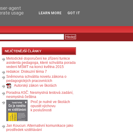
RSS
KOMENTÁŘE
 user-agent
nerate usage
LEARN MORE
GOT IT
NEJČTENĚJŠÍ ČLÁNKY
Metodické doporučení ke zřízení funkce
asistenta pedagoga, které schválila porada
vedení MŠMT na konci května 2015
redakce: Diskuzní téma 7
Sněmovna schválila novelu zákona o
pedagogických pracovnících
Autorský zákon ve školách
Poradna ASČ: Nesmyslná testová zadání,
nesmyslná čeština
Proč je nutné ve školách
opustit výchovu
k poslušnosti
Jan Koucun: Alternativní komunikace jako
prostředek vzdělávání