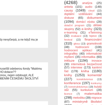
(4268)
analýza
(25)
anketa
(101)
audio
(148)
causy
(1049)
cloud
(22)
digitální vzdělávání
(44)
dokument
diskuse
(65)
(1094)
domácí výuka
(28)
dětské
dotační program
(21)
e-knihy
(323)
skupiny
(52)
e-learning
(31)
eTwinning
(32)
evaluace
(13)
fejeton
(3)
financování
ondy nevyčerpá, a ne když mu je
festival
(22)
(310)
gramotnosti
glosa
(13)
(48)
hodnocení
(108)
hodnocení aplikací
(41)
infografika
(40)
informatické
myšlení
(35)
informatika
(60)
inkluze
(1194)
inovace
(30)
internetová bezpečnost
(57)
interview
(173)
kariérní
Bruselští odeberou fondy "Malému
kniha
(1180)
řád
(178)
JEHO dotace??
knihy
(1253)
komentář
opnou, nejen odstoupil, ALE
OBENÍM ČESKÉMU ŠKOLSTVÍ
(227)
konektivismus
(13)
konference
(197)
konkursy
kulatý
(7)
konstruktivismus
(19)
stůl
(55)
kurikulum
(28)
matematika
licence
(7)
(298)
metodika
(39)
migrace
ministryně školství
(87)