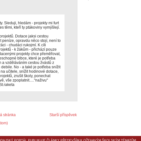
y. Sleduji, hledám - projekty mi furt
 těmi, kteří ty ptákoviny vymýšlejí.
i projektů. Dotace jaksi cestou
t peníze, opravdu něco stojí, není to
áci - chudáci rukojmí. K cíli
ojektů - k žákům - přichází pouze
placenými projekty chce přeměřovat,
neschopné blbce, které je potřeba
 a vzděláváním cestou žvástů z
ebile. No - a také je potřeba snížit
 na učitele, snížit hodinové dotace,
projektů, zrušit školy, ponechat
, vše zpoplatnit....."naživu"
St.raketa
 stránka
Starší příspěvek
Atom)
DAJSKÝ PORTÁL PUBLIKUJE ČLÁNKY PŘEDEVŠÍM K OŽEHAVÝM ŠKOLSKÝM TÉMATŮM,