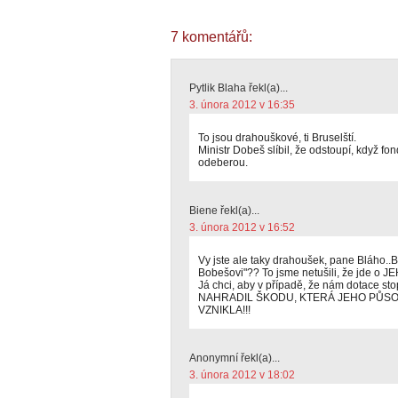
7 komentářů:
Pytlik Blaha řekl(a)...
3. února 2012 v 16:35
To jsou drahouškové, ti Bruselští.
Ministr Dobeš slíbil, že odstoupí, když f
odeberou.
Biene řekl(a)...
3. února 2012 v 16:52
Vy jste ale taky drahoušek, pane Bláho..
Bobešovi"?? To jsme netušili, že jde o 
Já chci, aby v případě, že nám dotace st
NAHRADIL ŠKODU, KTERÁ JEHO PŮS
VZNIKLA!!!
Anonymní řekl(a)...
3. února 2012 v 18:02