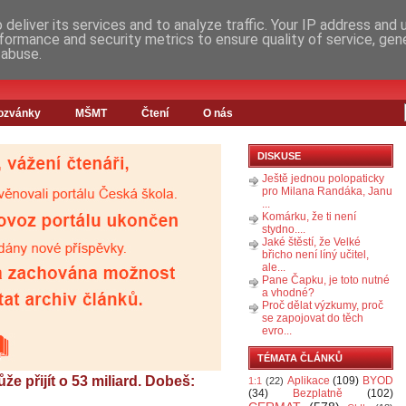
deliver its services and to analyze traffic. Your IP address and
formance and security metrics to ensure quality of service, ge
 abuse.
ozvánky
MŠMT
Čtení
O nás
DISKUSE
Ještě jednou polopaticky
pro Milana Randáka, Janu
...
Komárku, že ti není
stydno....
Jaké štěstí, že Velké
břicho není líný učitel,
ale...
Pane Čapku, je toto nutné
a vhodné?
Proč dělat výzkumy, proč
se zapojovat do těch
evro...
TÉMATA ČLÁNKŮ
že přijít o 53 miliard. Dobeš:
Aplikace
(109)
BYOD
1:1
(22)
(34)
Bezplatně
(102)