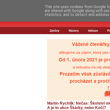
This site uses cookies from Google to 
are shared with Google along with per
statistics, and to detect and address
Zprávy
Názory
Inkluze
P
Martin Rychlík: Nečas: Školství mů
A je to akce Škárky, nebo Kočí?