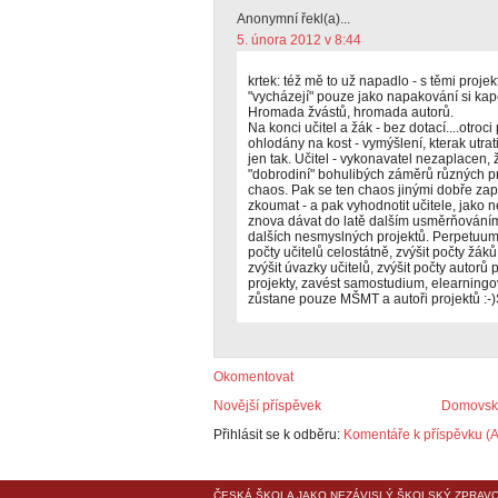
Anonymní řekl(a)...
5. února 2012 v 8:44
krtek: též mě to už napadlo - s těmi projekt
"vycházejí" pouze jako napakování si kapes
Hromada žvástů, hromada autorů.
Na konci učitel a žák - bez dotací....otroc
ohlodány na kost - vymýšlení, kterak utrati
jen tak. Učitel - vykonavatel nezaplacen, ž
"dobrodiní" bohulibých záměrů různých pr
chaos. Pak se ten chaos jinými dobře za
zkoumat - a pak vyhodnotit učitele, jako 
znova dávat do latě dalším usměrňováním
dalších nesmyslných projektů. Perpetuum d
počty učitelů celostátně, zvýšit počty žáků
zvýšit úvazky učitelů, zvýšit počty autorů 
projekty, zavést samostudium, elearningově
zůstane pouze MŠMT a autoři projektů :-)
Okomentovat
Novější příspěvek
Domovská
Přihlásit se k odběru:
Komentáře k příspěvku (
ČESKÁ ŠKOLA
JAKO NEZÁVISLÝ ŠKOLSKÝ ZPRAVO