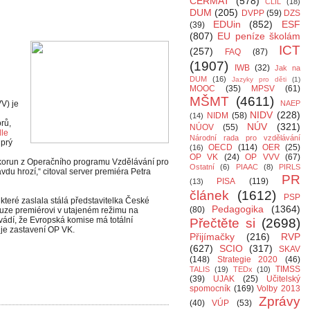
CERMAT
(578)
CLIL
(18)
DUM
(205)
DVPP
(59)
DZS
EDUin
(852)
ESF
(39)
(807)
EU peníze školám
ICT
(257)
FAQ
(87)
(1907)
IWB
(32)
Jak na
DUM
(16)
Jazyky pro děti
(1)
MOOC
(35)
MPSV
(61)
MŠMT
(4611)
V) je
NAEP
NIDV
(228)
NIDM
(58)
(14)
rů,
NÚV
(321)
NÚOV
(55)
dle
Národní rada pro vzdělávání
 prý
OECD
(114)
OER
(25)
(16)
OP VK
(24)
OP VVV
(67)
 korun z Operačního programu Vzdělávání pro
Ostatní
(6)
PIAAC
(8)
PIRLS
du hrozí,“ citoval server premiéra Petra
PR
PISA
(119)
(13)
článek
(1612)
PSP
teré zaslala stálá představitelka České
Pedagogika
(1364)
(80)
ouze premiérovi v utajeném režimu na
vádí, že Evropská komise má totální
Přečtěte si
(2698)
uje zastavení OP VK.
Přijímačky
(216)
RVP
(627)
SCIO
(317)
SKAV
(148)
Strategie 2020
(46)
TIMSS
TALIS
(19)
TEDx
(10)
(39)
UJAK
(25)
Učitelský
spomocník
(169)
Volby 2013
Zprávy
(40)
VÚP
(53)