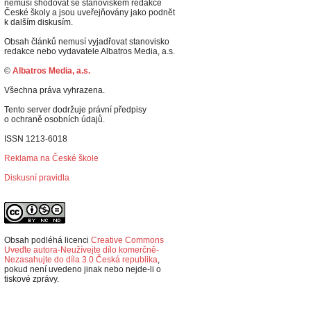
nemusí shodovat se stanoviskem redakce
České školy a jsou uveřejňovány jako podnět
k dalším diskusím.
Obsah článků nemusí vyjadřovat stanovisko
redakce nebo vydavatele Albatros Media, a.s.
©
Albatros Media, a.s.
Všechna práva vyhrazena.
Tento server dodržuje právní předpisy
o ochraně osobních údajů.
ISSN 1213-6018
Reklama na České škole
Diskusní pravidla
Obsah podléhá licenci
Creative Commons
Uveďte autora-Neužívejte dílo komerčně-
Nezasahujte do díla 3.0 Česká republika
,
p
okud není uvedeno jinak nebo nejde-li o
tiskové zprávy.