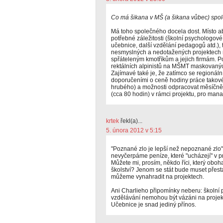
Co má šikana v MŠ (a šikana vůbec) spo
Má toho společného docela dost. Místo a
potřebné záležitosti (školní psychologové, 
učebnice, další vzdělání pedagogů atd.), 
nesmyslných a nedotažených projektech 
spřáteleným kmotříkům a jejich firmám. Po
rektálních alpinistů na MŠMT maskovanýc
Zajímavé také je, že zatímco se regionální
doporučeními o ceně hodiny práce takov
hrubého) a možnosti odpracovat měsíčně
(cca 80 hodin) v rámci projektu, pro man
krtek
řekl(a)...
5. února 2012 v 5:15
"Poznané zlo je lepší než nepoznané zlo"
nevyčerpáme peníze, které "ucházejí" v p
Můžete mi, prosím, někdo říci, který oboh
školství? Jenom se stát bude muset přesta
můžeme vynahradit na projektech.
Ani Charlieho připomínky neberu: školní p
vzdělávání nemohou být vázáni na projekty
Učebnice je snad jediný přínos.