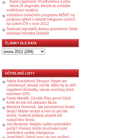
Karel Lippmann: Pozitivismus a jeho
meze (K dogmatu, kterým je ovládán
vzdělávací systém)
Vyhlášení dotačního programu MŠMT na
podporu aktivit v oblasti integrace cizinců
na území ČR v roce 2012
Šedesát signatářů dopisu premiérovi žádá
odvolání ministra Dobeše
ČLÁNKY DLE DATA
UČITELSKÉ LISTY
Adéla Karásková Skoupá: Nejde jen
„ušmiknout“ devátý ročník. Mělo by to obří
negativní důsledky, varuje sociolog před
návrhem SPD
Pavel Mentlík: Devátá třída (první část):
Kolik let má mít základní škola
Markéta Hronová: Jak pozvednout české
školy? Máme recept a není to ani tak
drahé, hodnotí pětiletý projekt šéf
nadačního fondu
Jan Beránek: Nejdou vašim potomkům
počty? Pomoci může doučování pod
dohledem umělé inteligence
Josef Mačí: Babiš vrací do hry zrušení