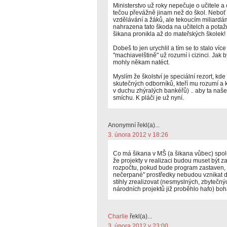
Ministerstvo už roky nepečuje o učitele a o
tečou převážně jinam než do škol. Neboť 
vzdělávání a žáků, ale tekoucím miliardá
nahrazena tato škoda na učitelch a potaž
šikana pronikla až do mateřských školek!
Dobeš to jen urychlil a tím se to stalo víc
"machiavelštině" už rozumí i cizinci. Jak b
mohly někam natéct.
Myslím že školství je speciální rezort, kde
skutečných odborníků, kteří mu rozumí a k
v duchu zhýralých bankéřů) .. aby ta naš
smíchu. K pláči je už nyní.
Anonymní řekl(a)...
3. února 2012 v 18:26
Co má šikana v MŠ (a šikana vůbec) spo
že projekty v realizaci budou muset být z
rozpočtu, pokud bude program zastaven, al
nečerpané" prostředky nebudou vznikat da
stihly zrealizovat (nesmyslných, zbytečn
národních projektů již proběhlo hafo) boha
Charlie
řekl(a)...
3. února 2012 v 23:00