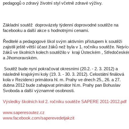
pedagogů o zdravý životní styl včetně zdravé výživy.
Základní soutěž doprovázely týdenní doprovodné soutěže na
facebooku a další akce s hodnotnými cenami.
Ředitelé a pedagogové škol svým aktivním přístupem k soutěži
zajistili ještě větší účast žáků než byla v 1. ročníku soutěže. Nejvíc
žáků ve školních kolech soutěžilo v kraji Ústeckém , Středočesk
a Jihomoravském.
Soutěž bude nyní pokračovat okresními (20.2. - 2. 3. 2012) a
následně krajskými koly (19. 3. - 30. 3. 2012). Celostátní finálová
kola v Rezidenci primátora hl. m. Prahy ve dnech 25., 26. a 27.
dubna 2012 bude zahajovat primátor hl.m. Prahy pan Bohuslav
Svoboda a další významné osobnosti.
Výsledky školních kol 2. ročníku soutěže SAPERE 2011-2012.pdf
www.saperesoutez.cz
www.facebook.com/saperevedetjakzit