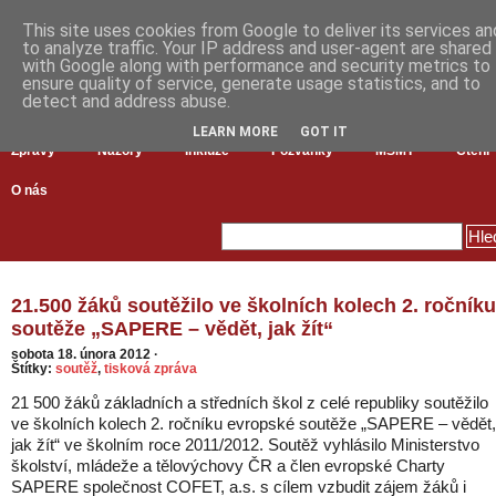
This site uses cookies from Google to deliver its services an
to analyze traffic. Your IP address and user-agent are shared
with Google along with performance and security metrics to
ensure quality of service, generate usage statistics, and to
detect and address abuse.
LEARN MORE
GOT IT
Zprávy
Názory
Inkluze
Pozvánky
MŠMT
Čtení
O nás
21.500 žáků soutěžilo ve školních kolech 2. ročníku
soutěže „SAPERE – vědět, jak žít“
sobota 18. února 2012
·
Štítky:
soutěž
,
tisková zpráva
21 500 žáků základních a středních škol z celé republiky soutěžilo
ve školních kolech 2. ročníku evropské soutěže „SAPERE – vědět,
jak žít“ ve školním roce 2011/2012. Soutěž vyhlásilo Ministerstvo
školství, mládeže a tělovýchovy ČR a člen evropské Charty
SAPERE společnost COFET, a.s. s cílem vzbudit zájem žáků i