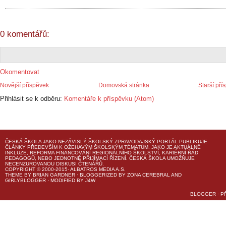
0 komentářů:
Okomentovat
Novější příspěvek
Domovská stránka
Starší pří
Přihlásit se k odběru:
Komentáře k příspěvku (Atom)
ČESKÁ ŠKOLA
JAKO NEZÁVISLÝ ŠKOLSKÝ ZPRAVODAJSKÝ PORTÁL PUBLIKUJE
ČLÁNKY PŘEDEVŠÍM K OŽEHAVÝM ŠKOLSKÝM TÉMATŮM, JAKO JE AKTUÁLNĚ
INKLUZE, REFORMA FINANCOVÁNÍ REGIONÁLNÍHO ŠKOLSTVÍ, KARIÉRNÍ ŘÁD
PEDAGOGŮ, NEBO JEDNOTNÉ PŘIJÍMACÍ ŘÍZENÍ.
ČESKÁ ŠKOLA
UMOŽŇUJE
NECENZUROVANOU DISKUSI ČTENÁŘŮ.
COPYRIGHT © 2000-2015· ALBATROS MEDIA A.S.
THEME
BY
BRIAN GARDNER
· BLOGGERIZED BY
ZONA CEREBRAL
AND
GIRLYBLOGGER
· MODIFIED BY
J4W
BLOGGER
·
P