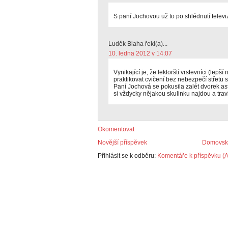
S paní Jochovou už to po shlédnutí televi
Luděk Blaha řekl(a)...
10. ledna 2012 v 14:07
Vynikající je, že lektorští vrstevníci (lepší
praktikovat cvičení bez nebezpečí střetu
Paní Jochová se pokusila zalét dvorek a
si vždycky nějakou skulinku najdou a trav
Okomentovat
Novější příspěvek
Domovská
Přihlásit se k odběru:
Komentáře k příspěvku (