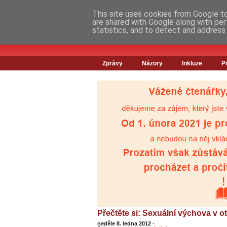
This site uses cookies from Google to 
are shared with Google along with per
statistics, and to detect and address
Zprávy
Názory
Inkluze
P
Přečtěte si: Sexuální výchova v 
neděle 8. ledna 2012
·