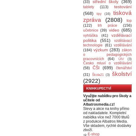
střední školy
(369)
(33)
testování
tablety
(113)
tisková
(568)
tipy
(16)
zpráva
(2808)
top
(122)
trh práce
(156)
video
(685)
učebnice
(39)
vzdělávací
vyhláška
(41)
politika
(551)
vzdělávací
technologie
(61)
vzdělávání
výzkum
(283)
(184)
zákon
o pedagogických
pracovnících
(64)
ÚIV
(3)
Česko mluví o vzdělávání
ČŠI
(699)
(58)
čtenářství
školství
(31)
Škola21
(3)
(2922)
KNIHKUPECTVÍ
Využijte nabídku pro školy a
učitele od
Albatrosmedia.cz!
Slevy a akce na knihy přímo
od nakladatele. Kompletní
nabídka více než 7000 titulů
z produkce Albatros Media.
Vše skladem, rychlé dodávky
zboží.
E-shop