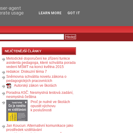
RSS
KOMENTÁŘE
 user-agent
nerate usage
LEARN MORE
GOT IT
NEJČTENĚJŠÍ ČLÁNKY
Metodické doporučení ke zřízení funkce
asistenta pedagoga, které schválila porada
vedení MŠMT na konci května 2015
redakce: Diskuzní téma 7
Sněmovna schválila novelu zákona o
pedagogických pracovnících
Autorský zákon ve školách
Poradna ASČ: Nesmyslná testová zadání,
nesmyslná čeština
Proč je nutné ve školách
opustit výchovu
k poslušnosti
Jan Koucun: Alternativní komunikace jako
prostředek vzdělávání