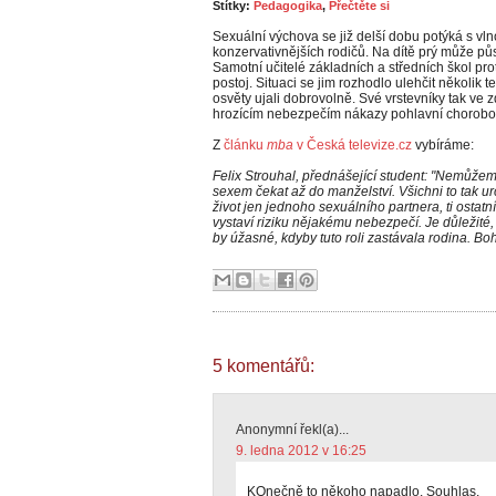
Štítky:
Pedagogika
,
Přečtěte si
Sexuální výchova se již delší dobu potýká s vl
konzervativnějších rodičů. Na dítě prý může pů
Samotní učitelé základních a středních škol prot
postoj. Situaci se jim rozhodlo ulehčit několik t
osvěty ujali dobrovolně. Své vrstevníky tak ve 
hrozícím nebezpečím nákazy pohlavní chorobo
Z
článku
mba
v Česká televize.cz
vybíráme:
Felix Strouhal, přednášející student: "Nemůže
sexem čekat až do manželství. Všichni to tak ur
život jen jednoho sexuálního partnera, ti ostatn
vystaví riziku nějakému nebezpečí. Je důležité,
by úžasné, kdyby tuto roli zastávala rodina. Boh
5 komentářů:
Anonymní řekl(a)...
9. ledna 2012 v 16:25
KOnečně to někoho napadlo. Souhlas.