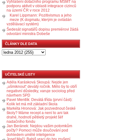
Vyhlášení dotačního programu MŠMT na
podporu aktivit v oblasti integrace cizinců
na území ČR v roce 2012
Karel Lippmann: Pozitivismus a jeho
meze (K dogmatu, kterým je ovládán
vzdělávací systém)
Šedesát signatářů dopisu premiérovi žádá
odvolání ministra Dobeše
ČLÁNKY DLE DATA
UČITELSKÉ LISTY
Adéla Karásková Skoupá: Nejde jen
„ušmiknout“ devátý ročník. Mělo by to obří
negativní důsledky, varuje sociolog před
návrhem SPD
Pavel Mentlík: Devátá třída (první část):
Kolik let má mít základní škola
Markéta Hronová: Jak pozvednout české
školy? Máme recept a není to ani tak
drahé, hodnotí pětiletý projekt šéf
nadačního fondu
Jan Beránek: Nejdou vašim potomkům
počty? Pomoci může doučování pod
dohledem umělé inteligence
Josef Mačí: Babiš vrací do hry zrušení