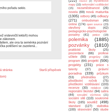
(222)
myšlenkové
mládež
(2)
mapy
(10)
neformální vzdělávání
zního pořadu seklo.
nezaměstnanost
(26)
(15)
nová maturita
novela
(69)
(1305)
odkazy
odbory
(45)
(271)
ombudsman
(40)
online
(174)
open source
(23)
otevřený dopis
(42)
pedagogicko-psychologické
poradny
(41)
petice
(19)
 než vrstevničtí lektoři) mohou
polemika
(1885)
 se zákonem.
sfaltem, ale ona ta seménka poznání
pozvánky
(1810)
ička potěšení se zazelená...
praktické školy
(25)
prezentace
(66)
profese
učitele
(50)
prognózy
(16)
projekt
(506)
program
(64)
projekty
(231)
práce s
právní
talenty
(37)
 stránka
Starší příspěvek
poradna
(339)
průzkum
Atom)
(53)
přednáška
(27)
předškolní ročník
(75)
předškolní vzdělávání
(103)
recenze
(30)
redakce
(16)
regionální školství
(94)
satira
(44)
sexuální výchova
(21)
sociální sítě
(110)
soukromé
soutěž
(498)
školy
(165)
standard
(127)
statistika
(100)
stravování
(50)
studie