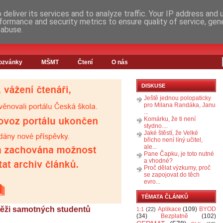
deliver its services and to analyze traffic. Your IP address and
formance and security metrics to ensure quality of service, ge
 abuse.
ozvánky
MŠMT
Čtení
O nás
DISKUSE
Ještě jednou polopaticky
pro Milana Randáka, Janu
...
Komárku, že ti není
stydno....
Jaké štěstí, že Velké
břicho není líný učitel,
ale...
Pane Čapku, je toto nutné
a vhodné?
Proč dělat výzkumy, proč
se zapojovat do těch
evro...
TÉMATA ČLÁNKŮ
otěži samotných studentů
Aplikace
(109)
BYOD
1:1
(22)
(34)
Bezplatně
(102)