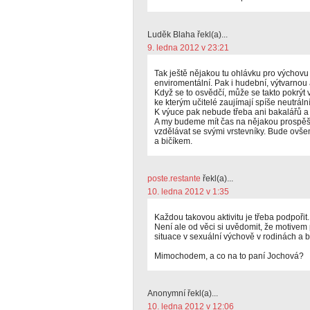
Luděk Blaha řekl(a)...
9. ledna 2012 v 23:21
Tak ještě nějakou tu ohlávku pro výchovu 
enviromentální. Pak i hudební, výtvarnou 
Když se to osvědčí, může se takto pokrýt
ke kterým učitelé zaujímají spíše neutrální
K výuce pak nebude třeba ani bakalářů a dě
A my budeme mít čas na nějakou prospěš
vzdělávat se svými vrstevníky. Bude ovš
a bičíkem.
poste.restante
řekl(a)...
10. ledna 2012 v 1:35
Každou takovou aktivitu je třeba podpořit.
Není ale od věci si uvědomit, že motivem p
situace v sexuální výchově v rodinách a b
Mimochodem, a co na to paní Jochová?
Anonymní řekl(a)...
10. ledna 2012 v 12:06