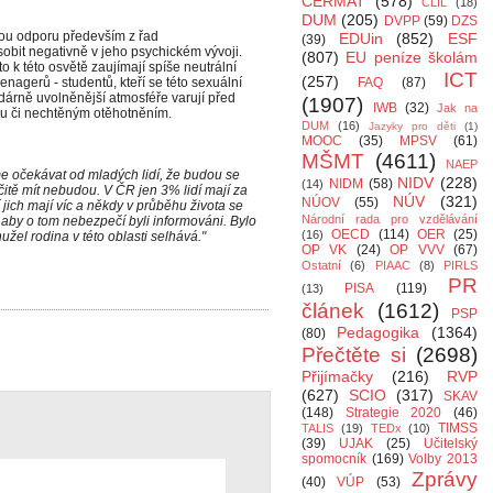
CERMAT
(578)
CLIL
(18)
DUM
(205)
DVPP
(59)
DZS
nou odporu především z řad
EDUin
(852)
ESF
(39)
sobit negativně v jeho psychickém vývoji.
(807)
EU peníze školám
o k této osvětě zaujímají spíše neutrální
ICT
(257)
eenagerů - studentů, kteří se této sexuální
FAQ
(87)
zdárně uvolněnější atmosféře varují před
(1907)
IWB
(32)
Jak na
u či nechtěným otěhotněním.
DUM
(16)
Jazyky pro děti
(1)
MOOC
(35)
MPSV
(61)
MŠMT
(4611)
NAEP
me očekávat od mladých lidí, že budou se
NIDV
(228)
NIDM
(58)
(14)
čitě mít nebudou. V ČR jen 3% lidí mají za
NÚV
(321)
NÚOV
(55)
í jich mají víc a někdy v průběhu života se
Národní rada pro vzdělávání
 aby o tom nebezpečí byli informováni. Bylo
OECD
(114)
OER
(25)
(16)
užel rodina v této oblasti selhává."
OP VK
(24)
OP VVV
(67)
Ostatní
(6)
PIAAC
(8)
PIRLS
PR
PISA
(119)
(13)
článek
(1612)
PSP
Pedagogika
(1364)
(80)
Přečtěte si
(2698)
Přijímačky
(216)
RVP
(627)
SCIO
(317)
SKAV
(148)
Strategie 2020
(46)
TIMSS
TALIS
(19)
TEDx
(10)
(39)
UJAK
(25)
Učitelský
spomocník
(169)
Volby 2013
Zprávy
(40)
VÚP
(53)