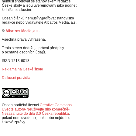
nemusí shodovat se stanoviskem redakce
České školy a jsou uveřejňovány jako podnět
k dalším diskusím.
Obsah článků nemusí vyjadřovat stanovisko
redakce nebo vydavatele Albatros Media, a.s.
©
Albatros Media, a.s.
Všechna práva vyhrazena.
Tento server dodržuje právní předpisy
o ochraně osobních údajů.
ISSN 1213-6018
Reklama na České škole
Diskusní pravidla
Obsah podléhá licenci
Creative Commons
Uveďte autora-Neužívejte dílo komerčně-
Nezasahujte do díla 3.0 Česká republika
,
p
okud není uvedeno jinak nebo nejde-li o
tiskové zprávy.