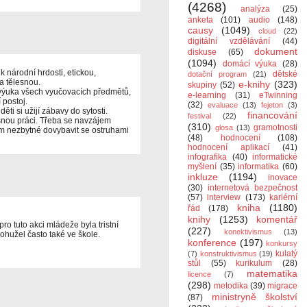
(4268)
analýza
(25)
anketa
(101)
audio
(148)
causy
(1049)
cloud
(22)
digitální vzdělávání
(44)
dokument
diskuse
(65)
(1094)
domácí výuka
(28)
k národní hrdosti, etickou,
dětské
dotační program
(21)
a tělesnou.
e-knihy
(323)
skupiny
(52)
 výuka všech vyučovacích předmětů,
e-learning
(31)
eTwinning
 postoj.
(32)
evaluace
(13)
fejeton
(3)
ti si užijí zábavy do sytosti.
financování
festival
(22)
nou práci. Třeba se navzájem
(310)
gramotnosti
glosa
(13)
em nezbytné dovybavit se ostruhami
(48)
hodnocení
(108)
hodnocení aplikací
(41)
infografika
(40)
informatické
myšlení
(35)
informatika
(60)
inkluze
(1194)
inovace
(30)
internetová bezpečnost
(57)
interview
(173)
kariérní
kniha
(1180)
řád
(178)
knihy
(1253)
komentář
ro tuto akci mládeže byla tristní
(227)
konektivismus
(13)
ohužel často také ve škole.
konference
(197)
konkursy
kulatý
(7)
konstruktivismus
(19)
stůl
(55)
kurikulum
(28)
matematika
licence
(7)
(298)
metodika
(39)
migrace
ministryně školství
(87)