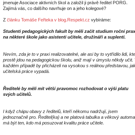
jmenuje Asociace aktivních škol a založil ji právě ředitel PORG.
Zajímá vás, co dalšího navrhuje on a jeho kolegové?
Z
článku Tomáše Feřteka v blog.Respekt.cz
vybíráme:
Studenti pedagogických fakult by měli začít studium roční prax
na některé škole jako asistenti učitele, družináři a suplenti.
Nevím, zda je to v praxi realizovatelné, ale asi by to vytřídilo lidi, kte
prostě jdou na pedagogickou školu, aniž mají v úmyslu někdy učit.
každém případě by přicházeli na vysokou s reálnou představou, ja
učitelská práce vypadá.
Ředitelé by měli mít větší pravomoc rozhodovat o výši platu
svých učitelů.
I když chápu obavy z ředitelů, kteří někomu nadržují, jsem
jednoznačně pro. Ředitel(ka) a ne platová tabulka a věkový automa
má být ten, kdo má posuzovat kvalitu práce učitele.