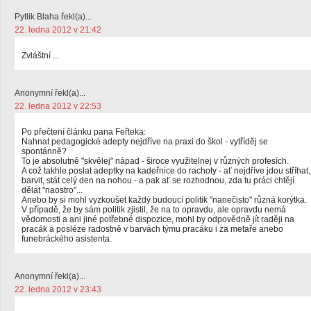
Pytlik Blaha řekl(a)...
22. ledna 2012 v 21:42
Zvláštní ...
Anonymní řekl(a)...
22. ledna 2012 v 22:53
Po přečtení článku pana Feřteka:
Nahnat pedagogické adepty nejdříve na praxi do škol - vytříděj se
spontánně?
To je absolutně "skvělej" nápad - široce využitelnej v různých profesích.
A což takhle poslat adeptky na kadeřnice do rachoty - ať nejdříve jdou stříhat,
barvit, stát celý den na nohou - a pak ať se rozhodnou, zda tu práci chtějí
dělat "naostro"...
Anebo by si mohl vyzkoušet každý budoucí politik "nanečisto" různá korýtka.
V případě, že by sám politik zjistil, že na to opravdu, ale opravdu nemá
vědomosti a ani jiné potřebné dispozice, mohl by odpovědně jít raději na
pracák a posléze radostně v barvách týmu pracáku i za metaře anebo
funebráckého asistenta.
Anonymní řekl(a)...
22. ledna 2012 v 23:43