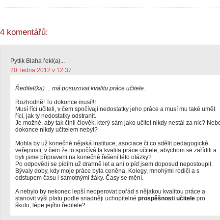
4 komentářů:
Pytlik Blaha řekl(a)...
20. ledna 2012 v 12:37
Ředitel(ka) ... má posuzovat kvalitu práce učitele.
Rozhodně! To dokonce musí!!!
Musí říci učiteli, v čem spočívají nedostatky jeho práce a musí mu také umět
říci, jak ty nedostatky odstranit.
Je možné, aby tak činil člověk, který sám jako učitel nikdy nestál za nic? Neb
dokonce nikdy učitelem nebyl?
Mohla by už konečně nějaká instituce, asociace či co sdělit pedagogické
veřejnosti, v čem že to spočívá ta kvalita práce učitele, abychom se zařídili a
byli jsme připraveni na konečné řešení této otázky?
Po odpovědi se pídím už drahně let a ani o píď jsem doposud nepostoupil.
Bývaly doby, kdy moje práce byla ceněna. Kolegy, mnohými rodiči a s
odstupem času i samotnými žáky. Časy se mění.
A nebylo by nekonec lepší neoperovat pořád s nějakou kvalitou práce a
stanovit výši platu podle snadněji uchopitelné
prospěšnosti učitele
pro
školu, lépe jejího ředitele?