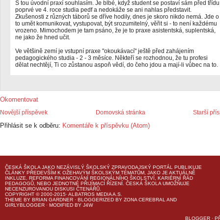
S tou úvodní praxí souhlasím. Je blbé, když student se postaví sám před třídu
poprvé ve 4. roce studia pedf a nedokáže se ani nahlas představit.
Zkušenosti z různých táborů se dříve hodily, dnes je skoro nikdo nemá. Jde o
to umět komunikovat, vystupovat, být srozumitelný, věřit si - to není každému
vrozeno. Mimochodem je tam psáno, že je to praxe asistentská, suplentská,
ne jako že hned učit.
Ve většině zemí je vstupní praxe "okoukávací" ještě před zahájením
pedagogického studia - 2 - 3 měsíce. Někteří se rozhodnou, že tu profesi
dělat nechtějí, Ti co zůstanou aspoň vědí, do čeho jdou a mají-li vůbec na to.
Okomentovat
Novější příspěvek
Domovská stránka
Starší pří
Přihlásit se k odběru:
Komentáře k příspěvku (Atom)
ČESKÁ ŠKOLA
JAKO NEZÁVISLÝ ŠKOLSKÝ ZPRAVODAJSKÝ PORTÁL PUBLIKUJE
ČLÁNKY PŘEDEVŠÍM K OŽEHAVÝM ŠKOLSKÝM TÉMATŮM, JAKO JE AKTUÁLNĚ
INKLUZE, REFORMA FINANCOVÁNÍ REGIONÁLNÍHO ŠKOLSTVÍ, KARIÉRNÍ ŘÁD
PEDAGOGŮ, NEBO JEDNOTNÉ PŘIJÍMACÍ ŘÍZENÍ.
ČESKÁ ŠKOLA
UMOŽŇUJE
NECENZUROVANOU DISKUSI ČTENÁŘŮ.
COPYRIGHT © 2000-2015· ALBATROS MEDIA A.S.
THEME
BY
BRIAN GARDNER
· BLOGGERIZED BY
ZONA CEREBRAL
AND
GIRLYBLOGGER
· MODIFIED BY
J4W
BLOGGER
·
P