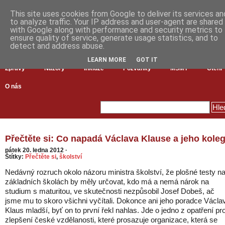
This site uses cookies from Google to deliver its services an
to analyze traffic. Your IP address and user-agent are shared
with Google along with performance and security metrics to
ensure quality of service, generate usage statistics, and to
detect and address abuse.
LEARN MORE
GOT IT
Zprávy
Názory
Inkluze
Pozvánky
MŠMT
Čtení
O nás
Přečtěte si: Co napadá Václava Klause a jeho kole
pátek 20. ledna 2012
·
Štítky:
Přečtěte si
,
školství
Nedávný rozruch okolo názoru ministra školství, že plošné testy n
základních školách by měly určovat, kdo má a nemá nárok na
studium s maturitou, ve skutečnosti nezpůsobil Josef Dobeš, ač
jsme mu to skoro všichni vyčítali. Dokonce ani jeho poradce Václa
Klaus mladší, byť on to první řekl nahlas. Jde o jedno z opatření pr
zlepšení české vzdělanosti, které prosazuje organizace, která se