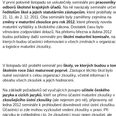
V první polovině listopadu se uskutečnily semináře pro
pracovníky
odborů školství krajských úřadů
. Na ně navázaly semináře urče
ředitelům škol a jejich statutárním zástupcům
, které probíhaly o
21. 11. do 2. 12. 2011. Oba semináře byly zaměřeny zejména na
změny v maturitní zkoušce pro rok 2012
, které přinesly novela
maturitní vyhlášky a školského zákona. Dostatek času bylo
věnováno zodpovídání dotazů. Na přelomu března a dubna 2012
budou pořádány další semináře pro
školní maturitní komisaře
, na
kterých budou účastníci informováni o všech změnách v organizac
a logistice maturitní zkoušky.
V listopadu též proběhl seminář pro
školy, ve kterých budou v to
školním roce žáci maturovat poprvé
. Zástupce těchto škol bylo
nutné seznámit s celou organizací zkoušky, včetně informací k
obsahu všech zkoušek a jejich hodnocení.
Na základě požadavků od vyučujících jsoupro
učitele českého
jazyka a cizích jazyků
, kteří se přímo účastní maturitní zkoušky v 
zkoušejícího ústní zkoušky
(ale nejenom pro ně), připraveny od
ledna 2012 semináře k prohloubení dovednosti vést ústní zkoušku.
Účastníci si zde mohou vyzkoušet vedení zkoušky v praxi. Při
nácviku je zohledněno i to, že zkoušející musí nejen zkoušet, ale