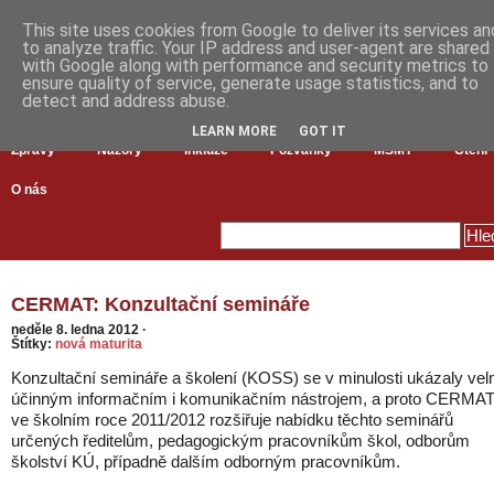
This site uses cookies from Google to deliver its services an
to analyze traffic. Your IP address and user-agent are shared
with Google along with performance and security metrics to
ensure quality of service, generate usage statistics, and to
detect and address abuse.
LEARN MORE
GOT IT
Zprávy
Názory
Inkluze
Pozvánky
MŠMT
Čtení
O nás
CERMAT: Konzultační semináře
neděle 8. ledna 2012
·
Štítky:
nová maturita
Konzultační semináře a školení (KOSS) se v minulosti ukázaly vel
účinným informačním i komunikačním nástrojem, a proto CERMA
ve školním roce 2011/2012 rozšiřuje nabídku těchto seminářů
určených ředitelům, pedagogickým pracovníkům škol, odborům
školství KÚ, případně dalším odborným pracovníkům.