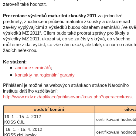
zároveň také hodnotit.
Prezentace výsledků maturitní zkoušky 2011
za jednotlivé
předměty, zhodnocení průběhu maturitní zkoušky a diskuze nad
závěry vyplývajícími z výsledků budou obsahem seminářů „Ve svě
výsledků MZ 2011“. Cílem bude také probrat zprávy pro školy s
výsledky MZ 2011, ukázat si, co se za čísly skrývá, co všechno
můžeme z dat vyčíst, co vše nám ukáží, ale také, co nám o našich
žácích neřeknou.
Ke stažení:
anotace seminářů
;
kontakty na regionální garanty
.
Přihlášení je možné na webových stránkách stránce Národního
institutu dalšího vzdělávání:
http://www.nidv.cz/aplikace/prihlasovani/koss.php?operace=koss
.
období konání
cílov
16. 1. - 15. 4. 2012
certifikovaní hodnoti
KOSS ČJL
16. 1. - 15. 4. 2012
certifikovaní hodnoti
KOSS cizí jazyky