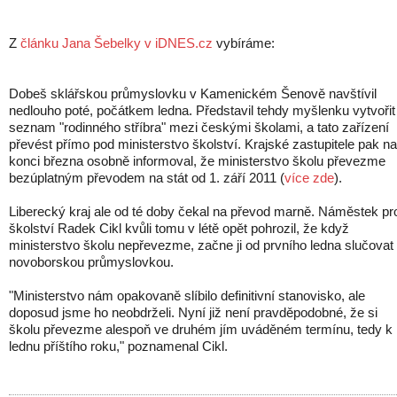
Z
článku Jana Šebelky v iDNES.cz
vybíráme:
Dobeš sklářskou průmyslovku v Kamenickém Šenově navštívil
nedlouho poté, počátkem ledna. Představil tehdy myšlenku vytvořit
seznam "rodinného stříbra" mezi českými školami, a tato zařízení
převést přímo pod ministerstvo školství. Krajské zastupitele pak na
konci března osobně informoval, že ministerstvo školu převezme
bezúplatným převodem na stát od 1. září 2011 (
více zde
).
Liberecký kraj ale od té doby čekal na převod marně. Náměstek pr
školství Radek Cikl kvůli tomu v létě opět pohrozil, že když
ministerstvo školu nepřevezme, začne ji od prvního ledna slučovat
novoborskou průmyslovkou.
"Ministerstvo nám opakovaně slíbilo definitivní stanovisko, ale
doposud jsme ho neobdrželi. Nyní již není pravděpodobné, že si
školu převezme alespoň ve druhém jím uváděném termínu, tedy k 
lednu příštího roku," poznamenal Cikl.