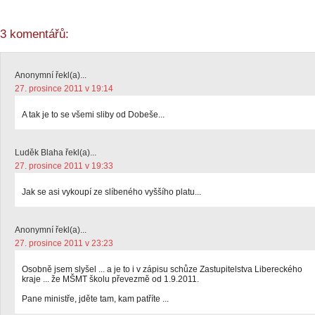
3 komentářů:
Anonymní řekl(a)...
27. prosince 2011 v 19:14
A tak je to se všemi sliby od Dobeše...
Luděk Blaha řekl(a)...
27. prosince 2011 v 19:33
Jak se asi vykoupí ze slíbeného vyššího platu...
Anonymní řekl(a)...
27. prosince 2011 v 23:23
Osobně jsem slyšel ... a je to i v zápisu schůze Zastupitelstva Libereckého
kraje ... že MŠMT školu převezmě od 1.9.2011.
Pane ministře, jděte tam, kam patříte ...