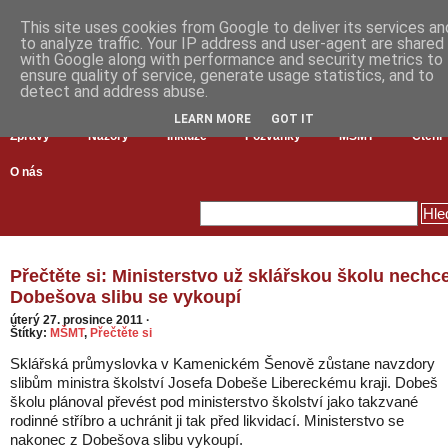
This site uses cookies from Google to deliver its services an
to analyze traffic. Your IP address and user-agent are shared
with Google along with performance and security metrics to
ensure quality of service, generate usage statistics, and to
detect and address abuse.
LEARN MORE
GOT IT
Zprávy
Názory
Inkluze
Pozvánky
MŠMT
Čtení
O nás
Přečtěte si: Ministerstvo už sklářskou školu nechce
Dobešova slibu se vykoupí
úterý 27. prosince 2011
·
Štítky:
MŠMT
,
Přečtěte si
Sklářská průmyslovka v Kamenickém Šenově zůstane navzdory
slibům ministra školství Josefa Dobeše Libereckému kraji. Dobeš
školu plánoval převést pod ministerstvo školství jako takzvané
rodinné stříbro a uchránit ji tak před likvidací. Ministerstvo se
nakonec z Dobešova slibu vykoupí.