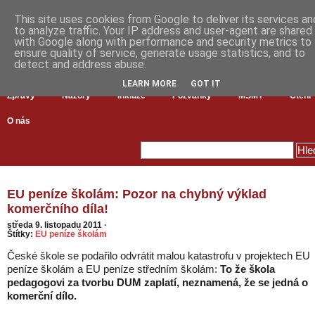
This site uses cookies from Google to deliver its services an
to analyze traffic. Your IP address and user-agent are shared
with Google along with performance and security metrics to
ensure quality of service, generate usage statistics, and to
detect and address abuse.
LEARN MORE
GOT IT
Zprávy
Názory
Inkluze
Pozvánky
MŠMT
Čtení
O nás
EU peníze školám: Pozor na chybný výklad
komerčního díla!
středa 9. listopadu 2011
·
Štítky:
EU peníze školám
České škole se podařilo odvrátit malou katastrofu v projektech EU
peníze školám a EU peníze středním školám:
To že škola
pedagogovi za tvorbu DUM zaplatí, neznamená, že se jedná o
komerční dílo.