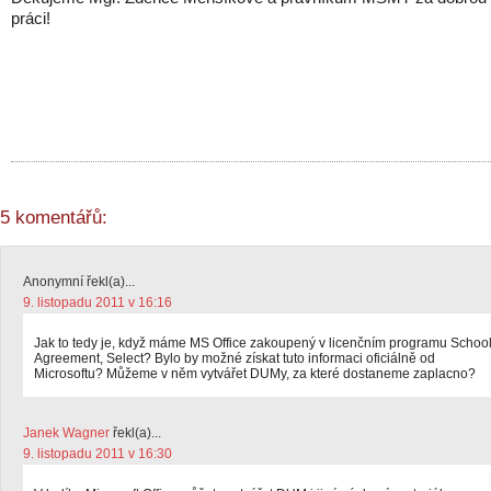
práci!
5 komentářů:
Anonymní řekl(a)...
9. listopadu 2011 v 16:16
Jak to tedy je, když máme MS Office zakoupený v licenčním programu Schoo
Agreement, Select? Bylo by možné získat tuto informaci oficiálně od
Microsoftu? Můžeme v něm vytvářet DUMy, za které dostaneme zaplacno?
Janek Wagner
řekl(a)...
9. listopadu 2011 v 16:30