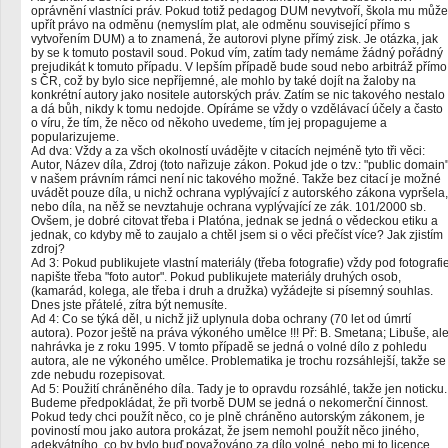
oprávnění vlastníci práv. Pokud totiž pedagog DUM nevytvoří, škola mu může
upřít právo na odměnu (nemyslím plat, ale odměnu související přímo s
vytvořením DUM) a to znamená, že autorovi plyne přímý zisk. Je otázka, jak
by se k tomuto postavil soud. Pokud vím, zatím tady nemáme žádný pořádný
prejudikát k tomuto případu. V lepším případě bude soud nebo arbitráž přímo
s ČR, což by bylo sice nepříjemné, ale mohlo by také dojít na žaloby na
konkrétní autory jako nositele autorských práv. Zatím se nic takového nestalo
a dá bůh, nikdy k tomu nedojde. Opíráme se vždy o vzdělávací účely a často
o víru, že tím, že něco od někoho uvedeme, tím jej propagujeme a
popularizujeme.
Ad dva: Vždy a za všch okolností uvádějte v citacích nejméně tyto tři věci:
Autor, Název díla, Zdroj (toto nařizuje zákon. Pokud jde o tzv.: "public domain
v našem právním rámci není nic takového možné. Takže bez citací je možné
uvádět pouze díla, u nichž ochrana vyplývající z autorského zákona vypršela,
nebo díla, na něž se nevztahuje ochrana vyplývající ze zák. 101/2000 sb.
Ovšem, je dobré citovat třeba i Platóna, jednak se jedná o vědeckou etiku a
jednak, co kdyby mě to zaujalo a chtěl jsem si o věci přečíst více? Jak zjistím
zdroj?
Ad 3: Pokud publikujete vlastní materiály (třeba fotografie) vždy pod fotografi
napište třeba "foto autor". Pokud publikujete materiály druhých osob,
(kamarád, kolega, ale třeba i druh a družka) vyžádejte si písemný souhlas.
Dnes jste přátelé, zítra být nemusíte.
Ad 4: Co se týká děl, u nichž již uplynula doba ochrany (70 let od úmrtí
autora). Pozor ještě na práva výkoného umělce !!! Př: B. Smetana; Libuše, al
nahrávka je z roku 1995. V tomto případě se jedná o volné dílo z pohledu
autora, ale ne výkoného umělce. Problematika je trochu rozsáhlejší, takže se
zde nebudu rozepisovat.
Ad 5: Použití chráněného díla. Tady je to opravdu rozsáhlé, takže jen noticku.
Budeme předpokládat, že při tvorbě DUM se jedná o nekomerční činnost.
Pokud tedy chci použít něco, co je plně chráněno autorským zákonem, je
poviností mou jako autora prokázat, že jsem nemohl použít něco jiného,
adekvátního, co by bylo buď považováno za dílo volné, nebo mi to licence