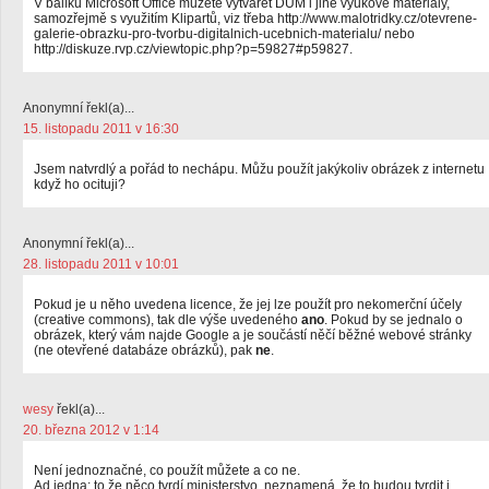
V balíku Microsoft Office můžete vytvářet DUM i jiné výukové materiály,
samozřejmě s využitím Klipartů, viz třeba http://www.malotridky.cz/otevrene-
galerie-obrazku-pro-tvorbu-digitalnich-ucebnich-materialu/ nebo
http://diskuze.rvp.cz/viewtopic.php?p=59827#p59827.
Anonymní řekl(a)...
15. listopadu 2011 v 16:30
Jsem natvrdlý a pořád to nechápu. Můžu použít jakýkoliv obrázek z internetu
když ho ocituji?
Anonymní řekl(a)...
28. listopadu 2011 v 10:01
Pokud je u něho uvedena licence, že jej lze použít pro nekomerční účely
(creative commons), tak dle výše uvedeného
ano
. Pokud by se jednalo o
obrázek, který vám najde Google a je součástí něčí běžné webové stránky
(ne otevřené databáze obrázků), pak
ne
.
wesy
řekl(a)...
20. března 2012 v 1:14
Není jednoznačné, co použít můžete a co ne.
Ad jedna: to že něco tvrdí ministerstvo, neznamená, že to budou tvrdit i