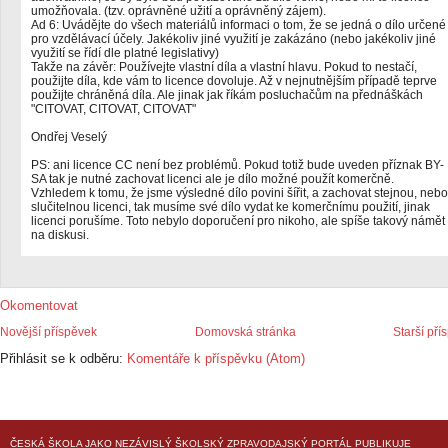
umožňovala. (tzv. oprávněné užití a oprávněný zájem).
Ad 6: Uvádějte do všech materiálů informaci o tom, že se jedná o dílo určené
pro vzdělávací účely. Jakékoliv jiné využití je zakázáno (nebo jakékoliv jiné
využití se řídí dle platné legislativy)
Takže na závěr: Používejte vlastní díla a vlastní hlavu. Pokud to nestačí,
použijte díla, kde vám to licence dovoluje. Až v nejnutnějším případě teprve
použijte chráněná díla. Ale jinak jak říkám posluchačům na přednáškách
"CITOVAT, CITOVAT, CITOVAT"
Ondřej Veselý
PS: ani licence CC není bez problémů. Pokud totiž bude uveden příznak BY-
SA tak je nutné zachovat licenci ale je dílo možné použít komerčně.
Vzhledem k tomu, že jsme výsledné dílo povini šířit, a zachovat stejnou, nebo
slučitelnou licenci, tak musíme své dílo vydat ke komerčnímu použití, jinak
licenci porušíme. Toto nebylo doporučení pro nikoho, ale spíše takový námět
na diskusi.
Okomentovat
Novější příspěvek
Domovská stránka
Starší pří
Přihlásit se k odběru:
Komentáře k příspěvku (Atom)
ČESKÁ ŠKOLA
JAKO NEZÁVISLÝ ŠKOLSKÝ ZPRAVODAJSKÝ PORTÁL PUBLIKUJE