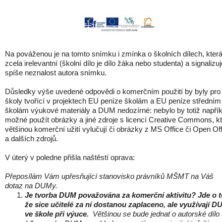
Na pováženou je na tomto snímku i zmínka o školních dílech, která
zcela irelevantní (školní dílo je dílo žáka nebo studenta) a signalizuj
spíše neznalost autora snímku.
Důsledky výše uvedené odpovědi o komerčním použití by byly pro
školy tvořící v projektech EU peníze školám a EU peníze středním
školám výukové materiály a DUM nedozírné: nebylo by totiž napřík
možné použít obrázky a jiné zdroje s licencí Creative Commons, k
většinou komerční užití vylučují či obrázky z MS Office či Open Of
a dalších zdrojů.
V úterý v poledne přišla naštěstí oprava:
Přeposílám Vám upřesňující stanovisko právníků MŠMT na Váš
dotaz na DUMy.
Je tvorba DUM považována za komerční aktivitu? Jde o t
že sice učitelé za ní dostanou zaplaceno, ale využívají 
ve škole při výuce.
Většinou se bude jednat o autorské dílo