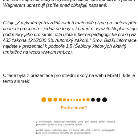
Wagnerem upřesňuji (spíše snad obhajuji) napsané:
Cituji: „Z vytvořených vzdělávacích materiálů plyne pro autora pří
finanční prospěch – jedná se tedy o komerční využití. Neplatí stejn
podmínky jako pro školní díla užitá v běžné pedagogické praxi (viz
§35 zákona 121/2000 Sb. Autorský zákon).“ Srov. Bližší informace
najdete v prezentaci k podpoře 1.5 (Šablony klíčových aktivit)
umístěné na webu www.msmt.cz).
Citace byla z prezentace pro střední školy na webu MŠMT, kde je
tento snímek: