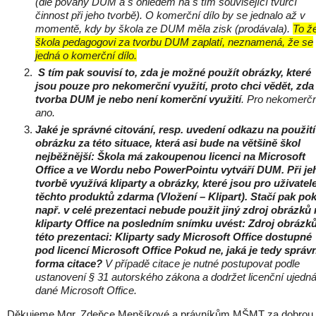
(dle povahy DUM a s ohledem na s tím související tvůrčí
činnost při jeho tvorbě). O komerční dílo by se jednalo až v
momentě, kdy by škola ze DUM měla zisk (prodávala).
To ž
škola pedagogovi za tvorbu DUM zaplatí, neznamená, že se
jedná o komerční dílo.
S tím pak souvisí to, zda je možné použít obrázky, které
jsou pouze pro nekomerční využití, proto chci vědět, zda
tvorba DUM je nebo není komerční využití
. Pro nekomerčn
ano.
Jaké je správné citování, resp. uvedení odkazu na použití
obrázku za této situace, která asi bude na většině škol
nejběžnější: Škola má zakoupenou licenci na Microsoft
Office a ve Wordu nebo PowerPointu vytváří DUM. Při je
tvorbě využívá kliparty a obrázky, které jsou pro uživatel
těchto produktů zdarma (Vložení – Klipart). Stačí pak po
např. v celé prezentaci nebude použit jiný zdroj obrázků
kliparty Office na posledním snímku uvést: Zdroj obrázků
této prezentaci: Kliparty sady Microsoft Office dostupné
pod licencí Microsoft Office Pokud ne, jaká je tedy správ
forma citace?
V případě citace je nutné postupovat podle
ustanovení § 31 autorského zákona a dodržet licenční ujedná
dané Microsoft Office.
Děkujeme Mgr. Zdeňce Menšíkové a právníkům MŠMT za dobrou