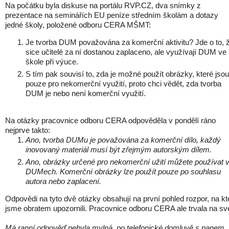
Na počátku byla diskuse na portálu RVP.CZ, dva snímky z
prezentace na seminářích EU peníze středním školám a dotazy
jedné školy, položené odboru CERA MŠMT:
Je tvorba DUM považována za komerční aktivitu? Jde o to, 
sice učitelé za ní dostanou zaplaceno, ale využívají DUM ve
škole při výuce.
S tím pak souvisí to, zda je možné použít obrázky, které jsou
pouze pro nekomerční využití, proto chci vědět, zda tvorba
DUM je nebo není komerční využití.
Na otázky pracovnice odboru CERA odpověděla v pondělí ráno
nejprve takto:
Ano, tvorba DUMu je považována za komerční dílo, každý
inovovaný materiál musí být zřejmým autorským dílem.
Ano, obrázky určené pro nekomerční užití můžete používat 
DUMech. Komerční obrázky lze použít pouze po souhlasu
autora nebo zaplacení.
Odpovědi na tyto dvě otázky obsahují na první pohled rozpor, na kt
jsme obratem upozornili. Pracovnice odboru CERA ale trvala na s
Má ranní odpověď nebyla mylná, po telefonické domluvě s panem