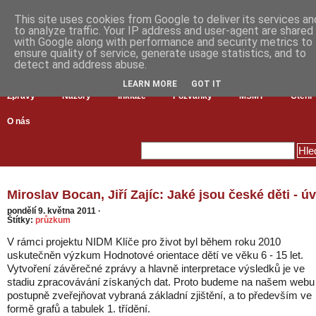
This site uses cookies from Google to deliver its services an
to analyze traffic. Your IP address and user-agent are shared
with Google along with performance and security metrics to
ensure quality of service, generate usage statistics, and to
detect and address abuse.
LEARN MORE
GOT IT
Zprávy
Názory
Inkluze
Pozvánky
MŠMT
Čtení
O nás
Miroslav Bocan, Jiří Zajíc: Jaké jsou české děti - ú
pondělí 9. května 2011
·
Štítky:
průzkum
V rámci projektu NIDM Klíče pro život byl během roku 2010
uskutečněn výzkum Hodnotové orientace dětí ve věku 6 - 15 let.
Vytvoření závěrečné zprávy a hlavně interpretace výsledků je ve
stadiu zpracovávání získaných dat. Proto budeme na našem webu
postupně zveřejňovat vybraná základní zjištění, a to především ve
formě grafů a tabulek 1. třídění.