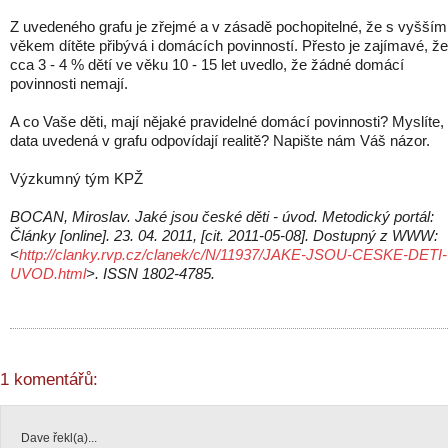
Z uvedeného grafu je zřejmé a v zásadě pochopitelné, že s vyšším
věkem dítěte přibývá i domácích povinností. Přesto je zajímavé, že
cca 3 - 4 % dětí ve věku 10 - 15 let uvedlo, že žádné domácí
povinnosti nemají.
A co Vaše děti, mají nějaké pravidelné domácí povinnosti? Myslíte,
data uvedená v grafu odpovídají realitě? Napište nám Váš názor.
Výzkumný tým KPŽ
BOCAN, Miroslav. Jaké jsou české děti - úvod. Metodický portál:
Články [online]. 23. 04. 2011, [cit. 2011-05-08]. Dostupný z WWW:
<
http://clanky.rvp.cz/clanek/c/N/11937/JAKE-JSOU-CESKE-DETI-
UVOD.html
>. ISSN 1802-4785.
1 komentářů:
Dave řekl(a)...