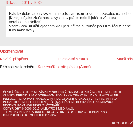
9. května 2011 v 10:02
Bylo by dobré autory výzkumu představit - jsou to studenti začátečníci, nebo
již mají nějaké zkušenosti a výsledky práce, neboli jaká je vědecká
věrohodnost šetření.
Vzorek cca 30 dětí v jednom kraji je silně málo.. zvlášť jsou-li to žáci z jedné
třídy nebo školy.
Okomentovat
Novější příspěvek
Domovská stránka
Starší pří
Přihlásit se k odběru:
Komentáře k příspěvku (Atom)
ČESKÁ ŠKOLA
JAKO NEZÁVISLÝ ŠKOLSKÝ ZPRAVODAJSKÝ PORTÁL PUBLIKUJE
ČLÁNKY PŘEDEVŠÍM K OŽEHAVÝM ŠKOLSKÝM TÉMATŮM, JAKO JE AKTUÁLNĚ
INKLUZE, REFORMA FINANCOVÁNÍ REGIONÁLNÍHO ŠKOLSTVÍ, KARIÉRNÍ ŘÁD
PEDAGOGŮ, NEBO JEDNOTNÉ PŘIJÍMACÍ ŘÍZENÍ.
ČESKÁ ŠKOLA
UMOŽŇUJE
NECENZUROVANOU DISKUSI ČTENÁŘŮ.
COPYRIGHT © 2000-2015· ALBATROS MEDIA A.S.
THEME
BY
BRIAN GARDNER
· BLOGGERIZED BY
ZONA CEREBRAL
AND
GIRLYBLOGGER
· MODIFIED BY
J4W
BLOGGER
·
P