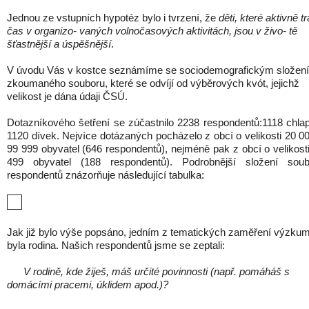
Jednou ze vstupních hypotéz bylo i tvrzení, že
děti, které aktivně tr
čas v organizo- vaných volnočasových aktivitách, jsou v živo- tě
šťastnější a úspěšnější
.
V úvodu Vás v kostce seznámíme se sociodemografickým složen
zkoumaného souboru, které se odvíjí od výběrových kvót, jejichž
velikost je dána údaji ČSÚ.
Dotazníkového šetření se zúčastnilo 2238 respondentů:1118 chla
1120 dívek. Nejvíce dotázaných pocházelo z obcí o velikosti 20 0
99 999 obyvatel (646 respondentů), nejméně pak z obcí o velikost
499 obyvatel (188 respondentů). Podrobnější složení soub
respondentů znázorňuje následující tabulka:
Jak již bylo výše popsáno, jedním z tematických zaměření výzku
byla rodina. Našich respondentů jsme se zeptali:
V rodině, kde žiješ, máš určité povinnosti (např. pomáháš s
domácími pracemi, úklidem apod.)?