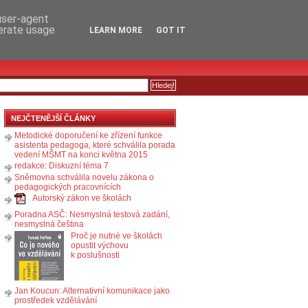
RSS
KOMENTÁŘE
 user-agent
nerate usage
LEARN MORE
GOT IT
NEJČTENĚJŠÍ ČLÁNKY
Metodické doporučení ke zřízení funkce
asistenta pedagoga, které schválila porada
vedení MŠMT na konci května 2015
redakce: Diskuzní téma 7
Sněmovna schválila novelu zákona o
pedagogických pracovnících
Autorský zákon ve školách
Poradna ASČ: Nesmyslná testová zadání,
nesmyslná čeština
Proč je nutné ve školách
opustit výchovu
k poslušnosti
Jan Koucun: Alternativní komunikace jako
prostředek vzdělávání