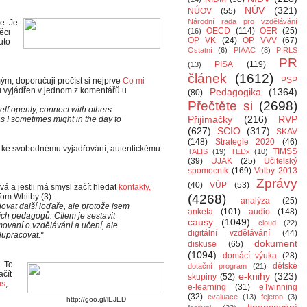
NÚV
(321)
NÚOV
(55)
Národní rada pro vzdělávání
e. Je
OECD
(114)
OER
(25)
(16)
ěci
OP VK
(24)
OP VVV
(67)
uto
Ostatní
(6)
PIAAC
(8)
PIRLS
PR
PISA
(119)
(13)
článek
(1612)
PSP
, doporučuji pročíst si nejprve
Co mi
ru vyjádřen v jednom z komentářů u
Pedagogika
(1364)
(80)
Přečtěte si
(2698)
elf openly, connect with others
Přijímačky
(216)
RVP
s I sometimes might in the day to
(627)
SCIO
(317)
SKAV
(148)
Strategie 2020
(46)
or ke svobodnému vyjadřování, autentickému
TIMSS
TALIS
(19)
TEDx
(10)
(39)
UJAK
(25)
Učitelský
spomocník
(169)
Volby 2013
Zprávy
(40)
VÚP
(53)
kavá a jestli má smysl začít hledat
kontakty,
om Whitby (3):
(4268)
analýza
(25)
edovat další loďaře, ale protože jsem
anketa
(101)
audio
(148)
ch pedagogů. Cílem je sestavit
causy
(1049)
cloud
(22)
rmovaní o vzdělávání a učení, ale
digitální vzdělávání
(44)
olupracovat."
dokument
diskuse
(65)
(1094)
domácí výuka
(28)
. To
dětské
dotační program
(21)
ačít
e-knihy
(323)
skupiny
(52)
us
,
e-learning
(31)
eTwinning
(32)
evaluace
(13)
fejeton
(3)
http://goo.gl/lEJED