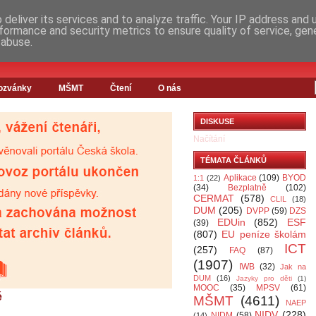
deliver its services and to analyze traffic. Your IP address and
formance and security metrics to ensure quality of service, ge
 abuse.
ozvánky
MŠMT
Čtení
O nás
DISKUSE
Načítání
TÉMATA ČLÁNKŮ
Aplikace
(109)
BYOD
1:1
(22)
(34)
Bezplatně
(102)
CERMAT
(578)
CLIL
(18)
DUM
(205)
DVPP
(59)
DZS
EDUin
(852)
ESF
(39)
(807)
EU peníze školám
ICT
(257)
FAQ
(87)
(1907)
IWB
(32)
Jak na
DUM
(16)
Jazyky pro děti
(1)
MOOC
(35)
MPSV
(61)
é
MŠMT
(4611)
NAEP
NIDV
(228)
NIDM
(58)
(14)