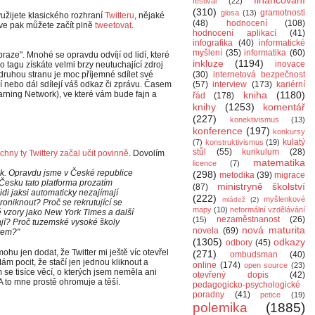
financování
festival
(22)
(310)
gramotnosti
glosa
(13)
užijete klasického rozhraní
Twitteru
, nějaké
(48)
hodnocení
(108)
rve pak můžete začít plně
tweetovat
.
hodnocení aplikací
(41)
infografika
(40)
informatické
myšlení
(35)
informatika
(60)
raze". Mnohé se opravdu odvíjí od lidí, které
inkluze
(1194)
inovace
 tagu získáte velmi brzy neutuchající zdroj
 druhou stranu je moc příjemné sdílet své
(30)
internetová bezpečnost
jí nebo dál sdílejí váš odkaz či zprávu. Časem
(57)
interview
(173)
kariérní
arning Network), ve které vám bude fajn a
kniha
(1180)
řád
(178)
knihy
(1253)
komentář
(227)
konektivismus
(13)
konference
(197)
konkursy
kulatý
(7)
konstruktivismus
(19)
stůl
(55)
kurikulum
(28)
chny ty Twittery začal učit povinně
. Dovolím
matematika
licence
(7)
zek. Opravdu jsme v České republice
(298)
metodika
(39)
migrace
v Česku tato platforma prozatím
ministryně školství
(87)
idi jaksi automaticky nezajímají
(222)
myšlenkové
mládež
(2)
oniknout? Proč se rekrutující se
mapy
(10)
neformální vzdělávání
iké vzory jako New York Times a další
nezaměstnanost
(26)
(15)
vají? Proč tuzemské vysoké školy
nová maturita
novela
(69)
rem?"
(1305)
odkazy
odbory
(45)
mohu jen dodat, že Twitter mi ještě víc otevřel
(271)
ombudsman
(40)
Mám pocit, že stačí jen jednou kliknout a
online
(174)
open source
(23)
 se tisíce věcí, o kterých jsem neměla ani
otevřený dopis
(42)
 A to mne prostě ohromuje a těší.
pedagogicko-psychologické
poradny
(41)
petice
(19)
polemika
(1885)