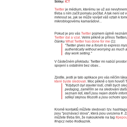
Štítky:
ICT
Twitter
je médium, kterému se už asi nevyhnem
třeba s ním začít pomalu počítat. A tak není od v
mrknout se, jak se může vyvíjet váš vztah k tom
mikroblogovému kamarádovi...
Pokud je pro vás
Twitter
pojmem úplně neznámým
Twitter dal a vzal
. Velmi pěkně je přínos Twitte
článku
What Twitter has done for me
(1):
"Twitter gives me a forum to express mys
authentically without worrying as much a
day work setting."
V částečném překladu: Twitter mi nabízí prost
spojení s ostatními bez obav...
Zjistíte, jestli je tato aplikace pro vás něčím lá
které byste sledovali
. Moc pěkně o tom hovoří T
"Kdybych byl stavitel lodí, chtěl bych sl
pedagog, zaměřím se na sledování další
seznam lidí, kteří jsou nejen dobře info
sdílejí stejnou filozofii a jsou ochotni sp
Kromě kontaktů můžete sledovat i tzv. hashtags
jsou "poznávací slova", která jsou uvozena #. Z
můžete třeba tím, že nakouknete na tag
#pepo
#rvpcz nebo #odkaznik.