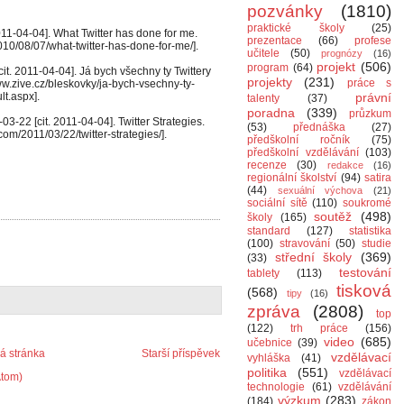
pozvánky
(1810)
praktické školy
(25)
2011-04-04]. What Twitter has done for me.
prezentace
(66)
profese
10/08/07/what-twitter-has-done-for-me/].
učitele
(50)
prognózy
(16)
projekt
(506)
program
(64)
cit. 2011-04-04]. Já bych všechny ty Twittery
projekty
(231)
práce s
w.zive.cz/bleskovky/ja-bych-vsechny-ty-
lt.aspx].
právní
talenty
(37)
poradna
(339)
průzkum
-03-22 [cit. 2011-04-04]. Twitter Strategies.
(53)
přednáška
(27)
m/2011/03/22/twitter-strategies/].
předškolní ročník
(75)
předškolní vzdělávání
(103)
.
recenze
(30)
redakce
(16)
regionální školství
(94)
satira
(44)
sexuální výchova
(21)
sociální sítě
(110)
soukromé
soutěž
(498)
školy
(165)
standard
(127)
statistika
(100)
stravování
(50)
studie
střední školy
(369)
(33)
testování
tablety
(113)
tisková
(568)
tipy
(16)
zpráva
(2808)
top
(122)
trh práce
(156)
video
(685)
učebnice
(39)
 stránka
Starší příspěvek
vzdělávací
vyhláška
(41)
politika
(551)
vzdělávací
Atom)
technologie
(61)
vzdělávání
výzkum
(283)
(184)
zákon