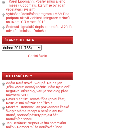
Karel Lippmann: Pozitivismus a jeho
meze (K dogmatu, kterým je ovládán
vzdělávací systém)
Vyhlášení dotačního programu MŠMT na
podporu aktivit v oblasti integrace cizinců
na území ČR v roce 2012
Šedesát signatářů dopisu premiérovi žádá
odvolání ministra Dobeše
ČLÁNKY DLE DATA
Česká škola
UČITELSKÉ LISTY
Adéla Karásková Skoupá: Nejde jen
„ušmiknout“ devátý ročník. Mělo by to obří
negativní důsledky, varuje sociolog před
návrhem SPD
Pavel Mentlík: Devátá třída (první část):
Kolik let má mít základní škola
Markéta Hronová: Jak pozvednout české
školy? Máme recept a není to ani tak
drahé, hodnotí pětiletý projekt šéf
nadačního fondu
Jan Beránek: Nejdou vašim potomkům
počty? Pomoci může doučování pod