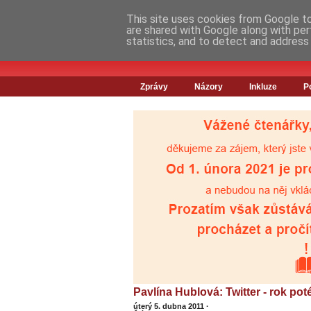
This site uses cookies from Google to 
are shared with Google along with per
statistics, and to detect and address
Zprávy
Názory
Inkluze
P
Pavlína Hublová: Twitter - rok pot
úterý 5. dubna 2011
·