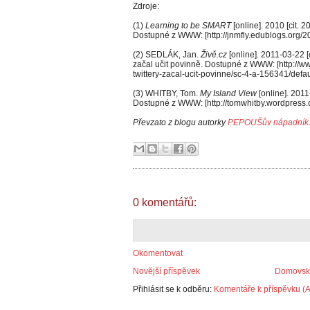
Zdroje:
(1)
Learning to be SMART
[online]. 2010 [cit. 
Dostupné z WWW: [http://jnmfly.edublogs.org/20
(2) SEDLÁK, Jan.
Živě.cz
[online]. 2011-03-22 [
začal učit povinně. Dostupné z WWW: [http://ww
twittery-zacal-ucit-povinne/sc-4-a-156341/defau
(3) WHITBY, Tom.
My Island View
[online]. 2011
Dostupné z WWW: [http://tomwhitby.wordpress.co
Převzato z blogu autorky
PEPOUŠův nápadník
0 komentářů:
Okomentovat
Novější příspěvek
Domovská
Přihlásit se k odběru:
Komentáře k příspěvku (