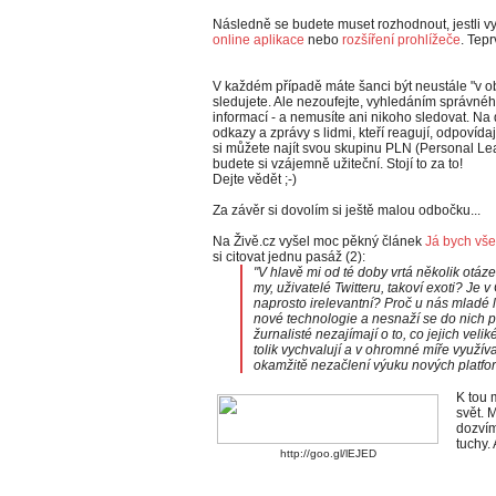
Následně se budete muset rozhodnout, jestli vy
online aplikace
nebo
rozšíření prohlížeče
. Tep
V každém případě máte šanci být neustále "v ob
sledujete. Ale nezoufejte, vyhledáním správného
informací - a nemusíte ani nikoho sledovat. Na
odkazy a zprávy s lidmi, kteří reagují, odpovída
si můžete najít svou skupinu PLN (Personal Le
budete si vzájemně užiteční. Stojí to za to!
Dejte vědět ;-)
Za závěr si dovolím si ještě malou odbočku...
Na Živě.cz vyšel moc pěkný článek
Já bych vše
si citovat jednu pasáž (2):
"V hlavě mi od té doby vrtá několik otá
my, uživatelé Twitteru, takoví exoti? Je 
naprosto irelevantní? Proč u nás mladé l
nové technologie a nesnaží se do nich pr
žurnalisté nezajímají o to, co jejich vel
tolik vychvalují a v ohromné míře využí
okamžitě nezačlení výuku nových platfo
K tou 
svět. 
dozvím
tuchy.
http://goo.gl/lEJED