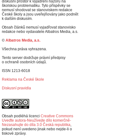
diskusní prostor k vyjádření názorů na
školskou problematiku. Tyto příspěvky se
nemusí shodovat se stanoviskem redakce
České školy a jsou uveřejňovány jako podnět
k dalším diskusím.
Obsah článků nemusí vyjadřovat stanovisko
redakce nebo vydavatele Albatros Media, a.s.
©
Albatros Media, a.s.
Všechna práva vyhrazena.
Tento server dodržuje právní předpisy
o ochraně osobních údajů.
ISSN 1213-6018
Reklama na České škole
Diskusní pravidla
Obsah podléhá licenci
Creative Commons
Uveďte autora-Neužívejte dílo komerčně-
Nezasahujte do díla 3.0 Česká republika
,
p
okud není uvedeno jinak nebo nejde-li o
tiskové zprávy.