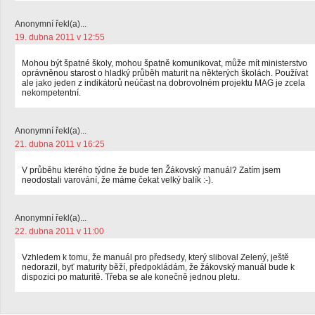
Anonymní řekl(a)...
19. dubna 2011 v 12:55
Mohou být špatné školy, mohou špatně komunikovat, může mít ministerstvo
oprávněnou starost o hladký průběh maturit na některých školách. Používat
ale jako jeden z indikátorů neúčast na dobrovolném projektu MAG je zcela
nekompetentní.
Anonymní řekl(a)...
21. dubna 2011 v 16:25
V průběhu kterého týdne že bude ten Žákovský manuál? Zatím jsem
neodostali varování, že máme čekat velký balík :-).
Anonymní řekl(a)...
22. dubna 2011 v 11:00
Vzhledem k tomu, že manuál pro předsedy, který sliboval Zelený, ještě
nedorazil, byť maturity běží, předpokládám, že žákovský manuál bude k
dispozici po maturitě. Třeba se ale konečně jednou pletu.