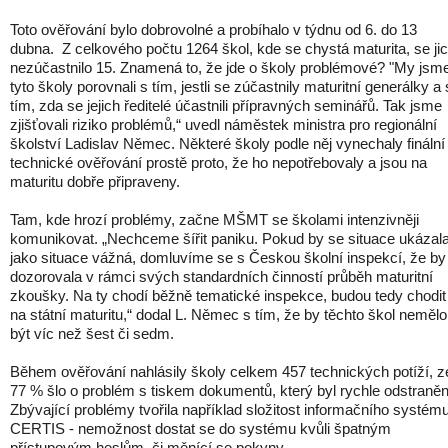
Toto ověřování bylo dobrovolné a probíhalo v týdnu od 6. do 13
dubna. Z celkového počtu 1264 škol, kde se chystá maturita, se ji
nezúčastnilo 15. Znamená to, že jde o školy problémové? "My jsm
tyto školy porovnali s tím, jestli se zúčastnily maturitní generálky a 
tím, zda se jejich ředitelé účastnili přípravných seminářů. Tak jsme
zjišťovali riziko problémů,“ uvedl náměstek ministra pro regionální
školství Ladislav Němec. Některé školy podle něj vynechaly finální
technické ověřování prostě proto, že ho nepotřebovaly a jsou na
maturitu dobře připraveny.
Tam, kde hrozí problémy, začne MŠMT se školami intenzivněji
komunikovat. „Nechceme šířit paniku. Pokud by se situace ukázal
jako situace vážná, domluvíme se s Českou školní inspekcí, že by
dozorovala v rámci svých standardních činností průběh maturitní
zkoušky. Na ty chodí běžně tematické inspekce, budou tedy chodit 
na státní maturitu,“ dodal L. Němec s tím, že by těchto škol nemělo
být víc než šest či sedm.
Během ověřování nahlásily školy celkem 457 technických potíží, z
77 % šlo o problém s tiskem dokumentů, který byl rychle odstraněn
Zbývající problémy tvořila například složitost informačního systém
CERTIS - nemožnost dostat se do systému kvůli špatným
přístupovým heslům, či měnící se pokyny.