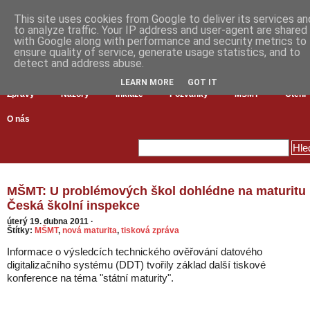
This site uses cookies from Google to deliver its services an
to analyze traffic. Your IP address and user-agent are shared
with Google along with performance and security metrics to
ensure quality of service, generate usage statistics, and to
detect and address abuse.
LEARN MORE
GOT IT
Zprávy
Názory
Inkluze
Pozvánky
MŠMT
Čtení
O nás
MŠMT: U problémových škol dohlédne na maturitu
Česká školní inspekce
úterý 19. dubna 2011
·
Štítky:
MŠMT
,
nová maturita
,
tisková zpráva
Informace o výsledcích technického ověřování datového
digitalizačního systému (DDT) tvořily základ další tiskové
konference na téma "státní maturity".