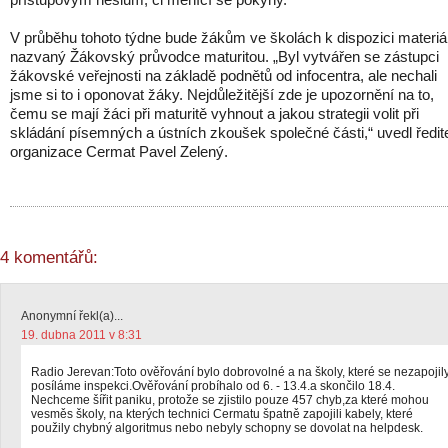
V průběhu tohoto týdne bude žákům ve školách k dispozici materiá
nazvaný Žákovský průvodce maturitou. „Byl vytvářen se zástupci
žákovské veřejnosti na základě podnětů od infocentra, ale nechali
jsme si to i oponovat žáky. Nejdůležitější zde je upozornění na to,
čemu se mají žáci při maturitě vyhnout a jakou strategii volit při
skládání písemných a ústních zkoušek společné části,“ uvedl ředit
organizace Cermat Pavel Zelený.
4 komentářů:
Anonymní řekl(a)...
19. dubna 2011 v 8:31
Radio Jerevan:Toto ověřování bylo dobrovolné a na školy, které se nezapojil
posíláme inspekci.Ověřování probíhalo od 6. - 13.4.a skončilo 18.4.
Nechceme šířit paniku, protože se zjistilo pouze 457 chyb,za které mohou
vesměs školy, na kterých technici Cermatu špatně zapojili kabely, které
použily chybný algoritmus nebo nebyly schopny se dovolat na helpdesk.