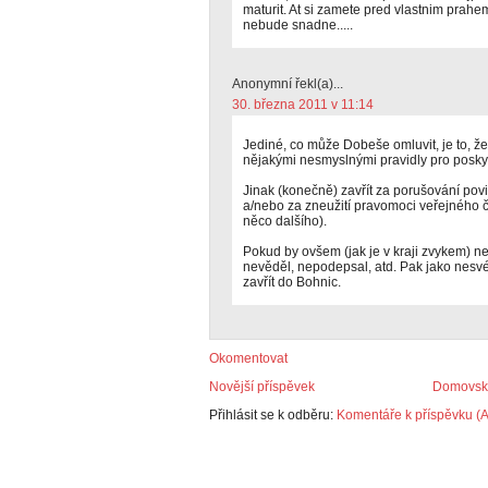
maturit. At si zamete pred vlastnim prahem
nebude snadne.....
Anonymní řekl(a)...
30. března 2011 v 11:14
Jediné, co může Dobeše omluvit, je to, ž
nějakými nesmyslnými pravidly pro poskyt
Jinak (konečně) zavřít za porušování povi
a/nebo za zneužití pravomoci veřejného č
něco dalšího).
Pokud by ovšem (jak je v kraji zvykem) ne
nevěděl, nepodepsal, atd. Pak jako nes
zavřít do Bohnic.
Okomentovat
Novější příspěvek
Domovská
Přihlásit se k odběru:
Komentáře k příspěvku (