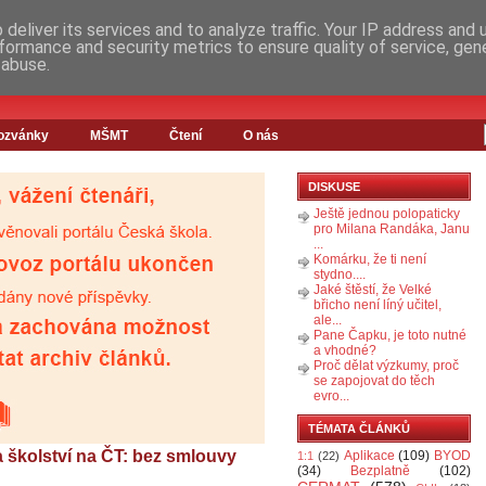
deliver its services and to analyze traffic. Your IP address and
formance and security metrics to ensure quality of service, ge
 abuse.
ozvánky
MŠMT
Čtení
O nás
DISKUSE
Ještě jednou polopaticky
pro Milana Randáka, Janu
...
Komárku, že ti není
stydno....
Jaké štěstí, že Velké
břicho není líný učitel,
ale...
Pane Čapku, je toto nutné
a vhodné?
Proč dělat výzkumy, proč
se zapojovat do těch
evro...
TÉMATA ČLÁNKŮ
a školství na ČT: bez smlouvy
Aplikace
(109)
BYOD
1:1
(22)
(34)
Bezplatně
(102)