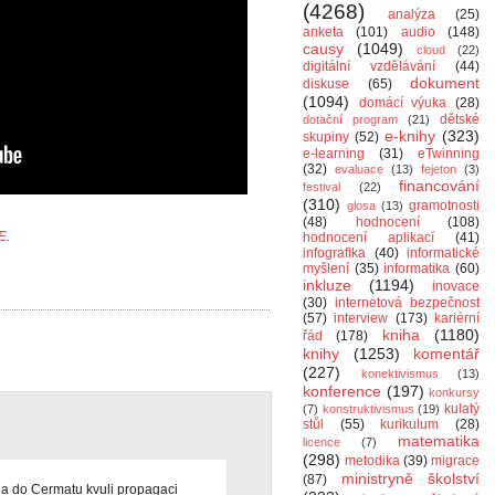
(4268)
analýza
(25)
anketa
(101)
audio
(148)
causy
(1049)
cloud
(22)
digitální vzdělávání
(44)
dokument
diskuse
(65)
(1094)
domácí výuka
(28)
dětské
dotační program
(21)
e-knihy
(323)
skupiny
(52)
e-learning
(31)
eTwinning
(32)
evaluace
(13)
fejeton
(3)
financování
festival
(22)
(310)
gramotnosti
glosa
(13)
(48)
hodnocení
(108)
E
.
hodnocení aplikací
(41)
infografika
(40)
informatické
myšlení
(35)
informatika
(60)
inkluze
(1194)
inovace
(30)
internetová bezpečnost
(57)
interview
(173)
kariérní
kniha
(1180)
řád
(178)
knihy
(1253)
komentář
(227)
konektivismus
(13)
konference
(197)
konkursy
kulatý
(7)
konstruktivismus
(19)
stůl
(55)
kurikulum
(28)
matematika
licence
(7)
(298)
metodika
(39)
migrace
ministryně školství
(87)
a do Cermatu kvuli propagaci