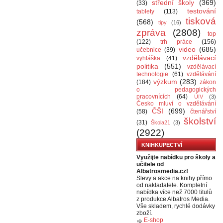
střední školy
(369)
(33)
testování
tablety
(113)
tisková
(568)
tipy
(16)
zpráva
(2808)
top
(122)
trh práce
(156)
video
(685)
učebnice
(39)
vzdělávací
vyhláška
(41)
politika
(551)
vzdělávací
technologie
(61)
vzdělávání
výzkum
(283)
(184)
zákon
o pedagogických
pracovnících
(64)
ÚIV
(3)
Česko mluví o vzdělávání
ČŠI
(699)
(58)
čtenářství
školství
(31)
Škola21
(3)
(2922)
KNIHKUPECTVÍ
Využijte nabídku pro školy a
učitele od
Albatrosmedia.cz!
Slevy a akce na knihy přímo
od nakladatele. Kompletní
nabídka více než 7000 titulů
z produkce Albatros Media.
Vše skladem, rychlé dodávky
zboží.
E-shop