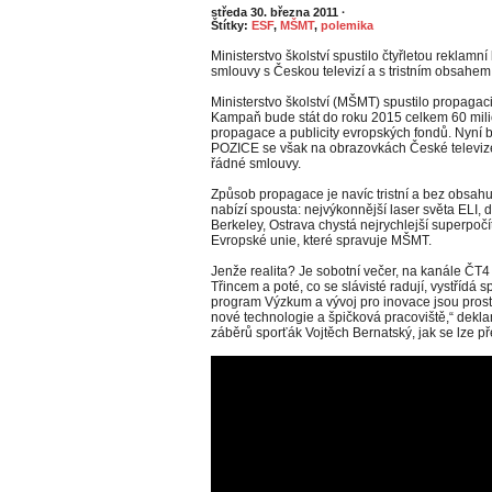
středa 30. března 2011
·
Štítky:
ESF
,
MŠMT
,
polemika
Ministerstvo školství spustilo čtyřletou reklam
smlouvy s Českou televizí a s tristním obsahem
Ministerstvo školství (MŠMT) spustilo propagaci
Kampaň bude stát do roku 2015 celkem 60 milio
propagace a publicity evropských fondů. Nyní b
POZICE se však na obrazovkách České televize
řádné smlouvy.
Způsob propagace je navíc tristní a bez obsahu
nabízí spousta: nejvýkonnější laser světa ELI, d
Berkeley, Ostrava chystá nejrychlejší superpočí
Evropské unie, které spravuje MŠMT.
Jenže realita? Je sobotní večer, na kanále ČT4 
Třincem a poté, co se slávisté radují, vystřídá 
program Výzkum a vývoj pro inovace jsou prost
nové technologie a špičková pracoviště,“ dekla
záběrů sporťák Vojtěch Bernatský, jak se lze p