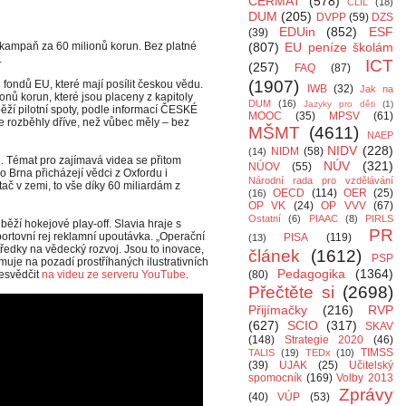
CERMAT
(578)
CLIL
(18)
DUM
(205)
DVPP
(59)
DZS
EDUin
(852)
ESF
(39)
ní kampaň za 60 milionů korun. Bez platné
(807)
EU peníze školám
.
ICT
(257)
FAQ
(87)
(1907)
 fondů EU, které mají posílit českou vědu.
IWB
(32)
Jak na
nů korun, které jsou placeny z kapitoly
DUM
(16)
Jazyky pro děti
(1)
ěží pilotní spoty, podle informací ČESKÉ
MOOC
(35)
MPSV
(61)
 rozběhly dříve, než vůbec měly – bez
MŠMT
(4611)
NAEP
NIDV
(228)
NIDM
(58)
(14)
. Témat pro zajímavá videa se přitom
NÚV
(321)
NÚOV
(55)
o Brna přicházejí vědci z Oxfordu i
Národní rada pro vzdělávání
tač v zemi, to vše díky 60 miliardám z
OECD
(114)
OER
(25)
(16)
OP VK
(24)
OP VVV
(67)
Ostatní
(6)
PIAAC
(8)
PIRLS
běží hokejové play-off. Slavia hraje s
PR
sportovní rej reklamní upoutávka. „Operační
PISA
(119)
(13)
ředky na vědecký rozvoj. Jsou to inovace,
článek
(1612)
PSP
muje na pozadí prostříhaných ilustrativních
Pedagogika
(1364)
řesvědčit
na videu ze serveru YouTube
.
(80)
Přečtěte si
(2698)
Přijímačky
(216)
RVP
(627)
SCIO
(317)
SKAV
(148)
Strategie 2020
(46)
TIMSS
TALIS
(19)
TEDx
(10)
(39)
UJAK
(25)
Učitelský
spomocník
(169)
Volby 2013
Zprávy
(40)
VÚP
(53)