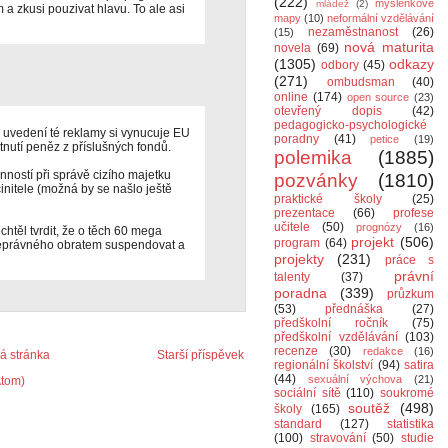
(222)
myšlenkové
mládež
(2)
 a zkusi pouzivat hlavu. To ale asi
mapy
(10)
neformální vzdělávání
nezaměstnanost
(26)
(15)
nová maturita
novela
(69)
(1305)
odkazy
odbory
(45)
(271)
ombudsman
(40)
online
(174)
open source
(23)
otevřený dopis
(42)
pedagogicko-psychologické
e uvedení té reklamy si vynucuje EU
poradny
(41)
petice
(19)
nutí peněz z příslušných fondů.
polemika
(1885)
nností při správě cizího majetku
pozvánky
(1810)
initele (možná by se našlo ještě
praktické školy
(25)
prezentace
(66)
profese
učitele
(50)
prognózy
(16)
chtěl tvrdit, že o těch 60 mega
projekt
(506)
program
(64)
véprávného obratem suspendovat a
projekty
(231)
práce s
právní
talenty
(37)
poradna
(339)
průzkum
(53)
přednáška
(27)
předškolní ročník
(75)
předškolní vzdělávání
(103)
recenze
(30)
redakce
(16)
 stránka
Starší příspěvek
regionální školství
(94)
satira
(44)
sexuální výchova
(21)
Atom)
sociální sítě
(110)
soukromé
soutěž
(498)
školy
(165)
standard
(127)
statistika
(100)
stravování
(50)
studie