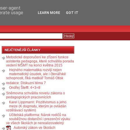
RSS
KOMENTÁŘE
 user-agent
nerate usage
LEARN MORE
GOT IT
NEJČTENĚJŠÍ ČLÁNKY
Metodické doporučení ke zřízení funkce
asistenta pedagoga, které schválila porada
vedení MŠMT na konci května 2015
Hejného matematika rozvíjí nejen
matematický úsudek, ale i čtenářské
schopnosti, říká matikář Tomáš Otisk
redakce: Diskuzní téma 7
Ondřej Šteffl: 4+3=8
Sněmovna schválila novelu zákona o
pedagogických pracovnících
Karel Lippmann: Pozitivismus a jeho
meze (K dogmatu, kterým je ovládán
vzdělávací systém)
Učitelská platforma: Nárok rodičů na
souběžnou distanční i prezenční výuku
ve všech školách je nerealizovatelný
Autorský zákon ve školách