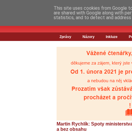
This site uses cookies from Google to 
are shared with Google along with per
statistics, and to detect and address
Zprávy
Názory
Inkluze
P
Martin Rychlík: Spoty ministerstv
a bez obsahu