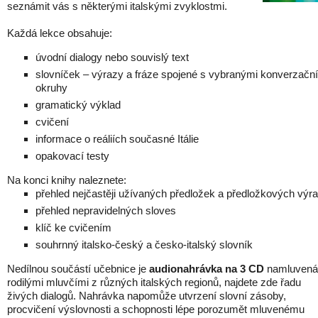
seznámit vás s některými italskými zvyklostmi.
Každá lekce obsahuje:
úvodní dialogy nebo souvislý text
slovníček – výrazy a fráze spojené s vybranými konverzačn
okruhy
gramatický výklad
cvičení
informace o reáliích současné Itálie
opakovací testy
Na konci knihy naleznete:
přehled nejčastěji užívaných předložek a předložkových výr
přehled nepravidelných sloves
klíč ke cvičením
souhrnný italsko-český a česko-italský slovník
Nedílnou součástí učebnice je
audionahrávka na 3 CD
namluvená
rodilými mluvčími z různých italských regionů, najdete zde řadu
živých dialogů. Nahrávka napomůže utvrzení slovní zásoby,
procvičení výslovnosti a schopnosti lépe porozumět mluvenému