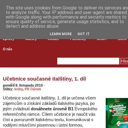
This site uses cookies from Google to deliver its services an
to analyze traffic. Your IP address and user-agent are shared
with Google along with performance and security metrics to
ensure quality of service, generate usage statistics, and to
detect and address abuse.
LEARN MORE
GOT IT
Zprávy
Názory
Inkluze
Pozvánky
MŠMT
Čtení
O nás
Učebnice současné italštiny, 1. díl
pondělí 8. listopadu 2010
·
Štítky:
knihy
,
PR článek
Učebnice současné italštiny, 1. díl je určena všem
zájemcům o získání základů italského jazyka, po
jejím zvládnutí
dosáhnete úrovně B1
Evropského
referenčního rámce. Cílem učebnice je naučit vás
číst a porozumět italskému textu, komunikovat s
rodilými mluvčími písemnou i ústní formou,