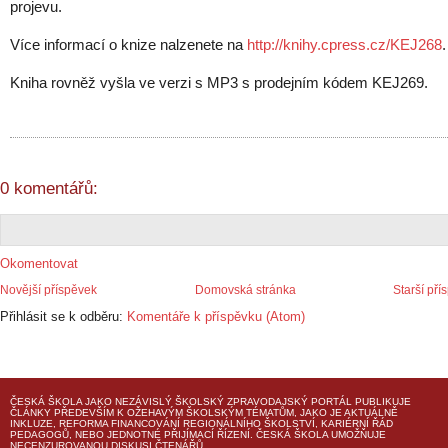
projevu.
Více informací o knize nalzenete na
http://knihy.cpress.cz/KEJ268
.
Kniha rovněž vyšla ve verzi s MP3 s prodejním kódem KEJ269.
0 komentářů:
Okomentovat
Novější příspěvek
Domovská stránka
Starší pří
Přihlásit se k odběru:
Komentáře k příspěvku (Atom)
ČESKÁ ŠKOLA
JAKO NEZÁVISLÝ ŠKOLSKÝ ZPRAVODAJSKÝ PORTÁL PUBLIKUJE
ČLÁNKY PŘEDEVŠÍM K OŽEHAVÝM ŠKOLSKÝM TÉMATŮM, JAKO JE AKTUÁLNĚ
INKLUZE, REFORMA FINANCOVÁNÍ REGIONÁLNÍHO ŠKOLSTVÍ, KARIÉRNÍ ŘÁD
PEDAGOGŮ, NEBO JEDNOTNÉ PŘIJÍMACÍ ŘÍZENÍ.
ČESKÁ ŠKOLA
UMOŽŇUJE
NECENZUROVANOU DISKUSI ČTENÁŘŮ.