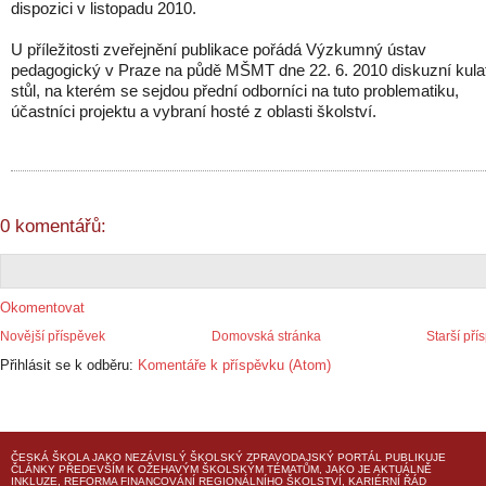
dispozici v listopadu 2010.
U příležitosti zveřejnění publikace pořádá Výzkumný ústav
pedagogický v Praze na půdě MŠMT dne 22. 6. 2010 diskuzní kula
stůl, na kterém se sejdou přední odborníci na tuto problematiku,
účastníci projektu a vybraní hosté z oblasti školství.
0 komentářů:
Okomentovat
Novější příspěvek
Domovská stránka
Starší pří
Přihlásit se k odběru:
Komentáře k příspěvku (Atom)
ČESKÁ ŠKOLA
JAKO NEZÁVISLÝ ŠKOLSKÝ ZPRAVODAJSKÝ PORTÁL PUBLIKUJE
ČLÁNKY PŘEDEVŠÍM K OŽEHAVÝM ŠKOLSKÝM TÉMATŮM, JAKO JE AKTUÁLNĚ
INKLUZE, REFORMA FINANCOVÁNÍ REGIONÁLNÍHO ŠKOLSTVÍ, KARIÉRNÍ ŘÁD