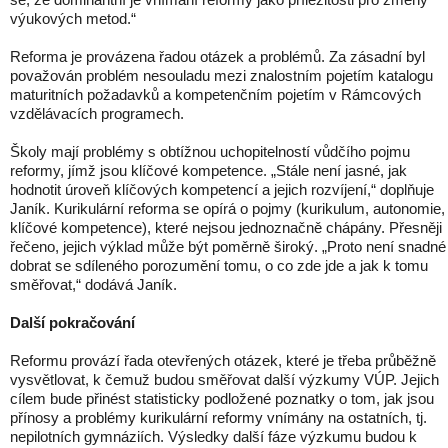
výukových metod.“
Reforma je provázena řadou otázek a problémů. Za zásadní byl
považován problém nesouladu mezi znalostním pojetím katalogu
maturitních požadavků a kompetenčním pojetím v Rámcových
vzdělávacích programech.
Školy mají problémy s obtížnou uchopitelností vůdčího pojmu
reformy, jímž jsou klíčové kompetence. „Stále není jasné, jak
hodnotit úroveň klíčových kompetencí a jejich rozvíjení,“ doplňuje
Janík. Kurikulární reforma se opírá o pojmy (kurikulum, autonomie,
klíčové kompetence), které nejsou jednoznačně chápány. Přesněji
řečeno, jejich výklad může být poměrně široký. „Proto není snadné
dobrat se sdíleného porozumění tomu, o co zde jde a jak k tomu
směřovat,“ dodává Janík.
Další pokračování
Reformu provází řada otevřených otázek, které je třeba průběžně
vysvětlovat, k čemuž budou směřovat další výzkumy VÚP. Jejich
cílem bude přinést statisticky podložené poznatky o tom, jak jsou
přínosy a problémy kurikulární reformy vnímány na ostatních, tj.
nepilotních gymnáziích. Výsledky další fáze výzkumu budou k