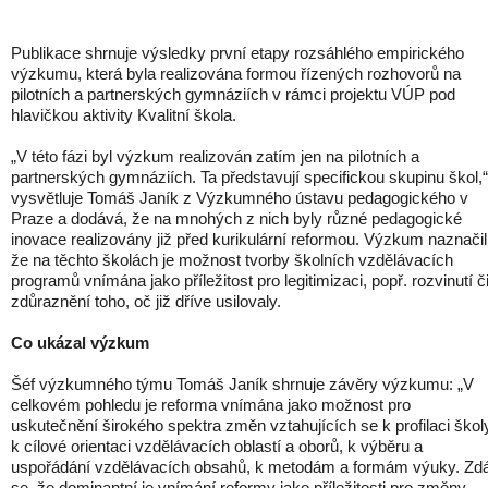
Publikace shrnuje výsledky první etapy rozsáhlého empirického
výzkumu, která byla realizována formou řízených rozhovorů na
pilotních a partnerských gymnáziích v rámci projektu VÚP pod
hlavičkou aktivity Kvalitní škola.
„V této fázi byl výzkum realizován zatím jen na pilotních a
partnerských gymnáziích. Ta představují specifickou skupinu škol,“
vysvětluje Tomáš Janík z Výzkumného ústavu pedagogického v
Praze a dodává, že na mnohých z nich byly různé pedagogické
inovace realizovány již před kurikulární reformou. Výzkum naznačil
že na těchto školách je možnost tvorby školních vzdělávacích
programů vnímána jako příležitost pro legitimizaci, popř. rozvinutí č
zdůraznění toho, oč již dříve usilovaly.
Co ukázal výzkum
Šéf výzkumného týmu Tomáš Janík shrnuje závěry výzkumu: „V
celkovém pohledu je reforma vnímána jako možnost pro
uskutečnění širokého spektra změn vztahujících se k profilaci škol
k cílové orientaci vzdělávacích oblastí a oborů, k výběru a
uspořádání vzdělávacích obsahů, k metodám a formám výuky. Zd
se, že dominantní je vnímání reformy jako příležitosti pro změny