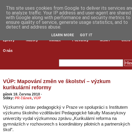
This site uses cookies from Google to deliver its services an
to analyze traffic. Your IP address and user-agent are shared
with Google along with performance and security metrics to
ensure quality of service, generate usage statistics, and to
detect and address abuse.
LEARN MORE
GOT IT
Zprávy
Názory
Inkluze
Pozvánky
MŠMT
Čtení
O nás
VÚP: Mapování změn ve školství – výzkum
kurikulární reformy
pátek 18. června 2010
·
Štítky:
PR článek
,
VÚP
Výzkumný ústav pedagogický v Praze ve spolupráci s Institutem
výzkumu školního vzdělávání Pedagogické fakulty Masarykovy
univerzity vydal výzkumnou zprávu „Kurikulární reforma na
gymnáziích v rozhovorech s koordinátory pilotních a partnerských
škol“.