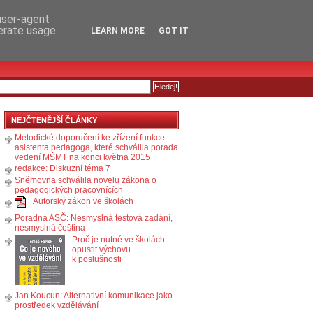
RSS
KOMENTÁŘE
 user-agent
nerate usage
LEARN MORE
GOT IT
NEJČTENĚJŠÍ ČLÁNKY
Metodické doporučení ke zřízení funkce
asistenta pedagoga, které schválila porada
vedení MŠMT na konci května 2015
redakce: Diskuzní téma 7
Sněmovna schválila novelu zákona o
pedagogických pracovnících
Autorský zákon ve školách
Poradna ASČ: Nesmyslná testová zadání,
nesmyslná čeština
Proč je nutné ve školách
opustit výchovu
k poslušnosti
Jan Koucun: Alternativní komunikace jako
prostředek vzdělávání