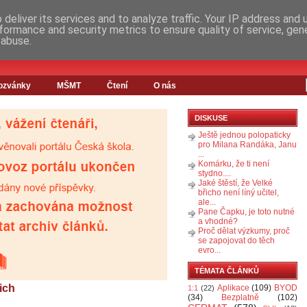
deliver its services and to analyze traffic. Your IP address and
formance and security metrics to ensure quality of service, ge
 abuse.
ozvánky
MŠMT
Čtení
O nás
DISKUSE
Ještě jednou polopaticky
pro Milana Randáka, Janu
...
Komárku, že ti není
stydno....
Jaké štěstí, že Velké
břicho není líný učitel,
ale...
Pane Čapku, je toto nutné
a vhodné?
Proč dělat výzkumy, proč
se zapojovat do těch
evro...
TÉMATA ČLÁNKŮ
ich
Aplikace
(109)
BYOD
1:1
(22)
(34)
Bezplatně
(102)