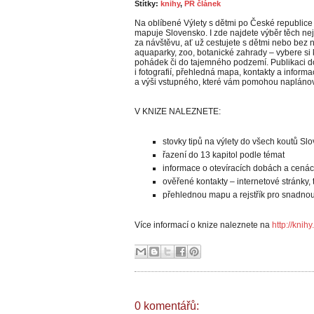
Štítky:
knihy
,
PR článek
Na oblíbené Výlety s dětmi po České republice 
mapuje Slovensko. I zde najdete výběr těch nejle
za návštěvu, ať už cestujete s dětmi nebo bez 
aquaparky, zoo, botanické zahrady – vybere si
pohádek či do tajemného podzemí. Publikaci dop
i fotografií, přehledná mapa, kontakty a inform
a výši vstupného, které vám pomohou naplánova
V KNIZE NALEZNETE:
stovky tipů na výlety do všech koutů Sl
řazení do 13 kapitol podle témat
informace o otevíracích dobách a cená
ověřené kontakty – internetové stránky, 
přehlednou mapu a rejstřík pro snadnou
Více informací o knize naleznete na
http://kni
0 komentářů: