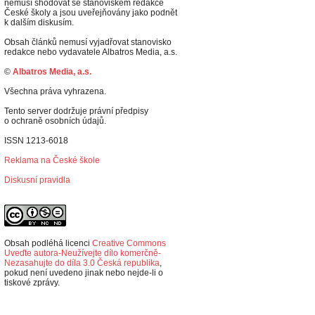
nemusí shodovat se stanoviskem redakce
České školy a jsou uveřejňovány jako podnět
k dalším diskusím.
Obsah článků nemusí vyjadřovat stanovisko
redakce nebo vydavatele Albatros Media, a.s.
©
Albatros Media, a.s.
Všechna práva vyhrazena.
Tento server dodržuje právní předpisy
o ochraně osobních údajů.
ISSN 1213-6018
Reklama na České škole
Diskusní pravidla
Obsah podléhá licenci
Creative Commons
Uveďte autora-Neužívejte dílo komerčně-
Nezasahujte do díla 3.0 Česká republika
,
p
okud není uvedeno jinak nebo nejde-li o
tiskové zprávy.