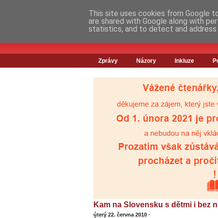
This site uses cookies from Google to 
are shared with Google along with per
statistics, and to detect and address
Zprávy
Názory
Inkluze
P
Kam na Slovensku s dětmi i bez n
úterý 22. června 2010
·