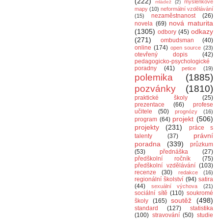
(222)
myšlenkové
mládež
(2)
mapy
(10)
neformální vzdělávání
nezaměstnanost
(26)
(15)
nová maturita
novela
(69)
(1305)
odkazy
odbory
(45)
(271)
ombudsman
(40)
online
(174)
open source
(23)
otevřený dopis
(42)
pedagogicko-psychologické
poradny
(41)
petice
(19)
polemika
(1885)
pozvánky
(1810)
praktické školy
(25)
prezentace
(66)
profese
učitele
(50)
prognózy
(16)
projekt
(506)
program
(64)
projekty
(231)
práce s
právní
talenty
(37)
poradna
(339)
průzkum
(53)
přednáška
(27)
předškolní ročník
(75)
předškolní vzdělávání
(103)
recenze
(30)
redakce
(16)
regionální školství
(94)
satira
(44)
sexuální výchova
(21)
sociální sítě
(110)
soukromé
soutěž
(498)
školy
(165)
standard
(127)
statistika
(100)
stravování
(50)
studie