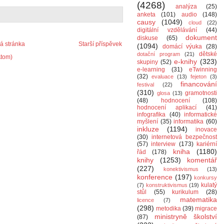
(4268)
analýza
(25)
anketa
(101)
audio
(148)
causy
(1049)
cloud
(22)
digitální vzdělávání
(44)
dokument
diskuse
(65)
 stránka
Starší příspěvek
(1094)
domácí výuka
(28)
dětské
dotační program
(21)
Atom)
e-knihy
(323)
skupiny
(52)
e-learning
(31)
eTwinning
(32)
evaluace
(13)
fejeton
(3)
financování
festival
(22)
(310)
gramotnosti
glosa
(13)
(48)
hodnocení
(108)
hodnocení aplikací
(41)
infografika
(40)
informatické
myšlení
(35)
informatika
(60)
inkluze
(1194)
inovace
(30)
internetová bezpečnost
(57)
interview
(173)
kariérní
kniha
(1180)
řád
(178)
knihy
(1253)
komentář
(227)
konektivismus
(13)
konference
(197)
konkursy
kulatý
(7)
konstruktivismus
(19)
stůl
(55)
kurikulum
(28)
matematika
licence
(7)
(298)
metodika
(39)
migrace
ministryně školství
(87)