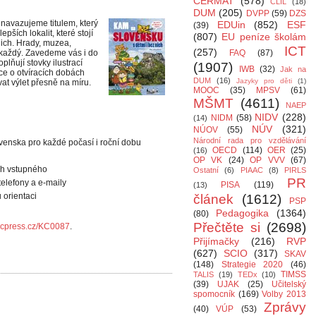
CERMAT
(578)
CLIL
(18)
DUM
(205)
DVPP
(59)
DZS
navazujeme titulem, který
EDUin
(852)
ESF
(39)
pších lokalit, které stojí
(807)
EU peníze školám
nich. Hrady, muzea,
ICT
(257)
 každý. Zavedeme vás i do
FAQ
(87)
lňují stovky ilustrací
(1907)
IWB
(32)
Jak na
ace o otvíracích dobách
DUM
(16)
Jazyky pro děti
(1)
t výlet přesně na míru.
MOOC
(35)
MPSV
(61)
MŠMT
(4611)
NAEP
NIDV
(228)
NIDM
(58)
(14)
NÚV
(321)
NÚOV
(55)
Národní rada pro vzdělávání
ovenska pro každé počasí i roční dobu
OECD
(114)
OER
(25)
(16)
OP VK
(24)
OP VVV
(67)
ch vstupného
Ostatní
(6)
PIAAC
(8)
PIRLS
PR
telefony a e-maily
PISA
(119)
(13)
 orientaci
článek
(1612)
PSP
Pedagogika
(1364)
(80)
Přečtěte si
(2698)
hy.cpress.cz/KC0087
.
Přijímačky
(216)
RVP
(627)
SCIO
(317)
SKAV
(148)
Strategie 2020
(46)
TIMSS
TALIS
(19)
TEDx
(10)
(39)
UJAK
(25)
Učitelský
spomocník
(169)
Volby 2013
Zprávy
(40)
VÚP
(53)