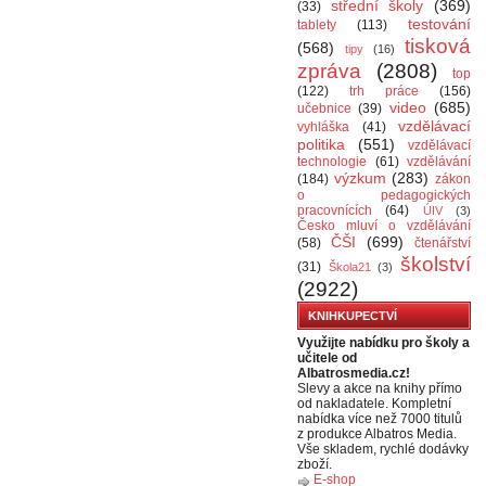
střední školy
(369)
(33)
testování
tablety
(113)
tisková
(568)
tipy
(16)
zpráva
(2808)
top
(122)
trh práce
(156)
video
(685)
učebnice
(39)
vzdělávací
vyhláška
(41)
politika
(551)
vzdělávací
technologie
(61)
vzdělávání
výzkum
(283)
(184)
zákon
o pedagogických
pracovnících
(64)
ÚIV
(3)
Česko mluví o vzdělávání
ČŠI
(699)
(58)
čtenářství
školství
(31)
Škola21
(3)
(2922)
KNIHKUPECTVÍ
Využijte nabídku pro školy a
učitele od
Albatrosmedia.cz!
Slevy a akce na knihy přímo
od nakladatele. Kompletní
nabídka více než 7000 titulů
z produkce Albatros Media.
Vše skladem, rychlé dodávky
zboží.
E-shop