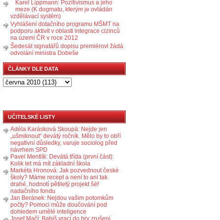
Karel Lippmann: Pozitivismus a jeho
meze (K dogmatu, kterým je ovládán
vzdělávací systém)
Vyhlášení dotačního programu MŠMT na
podporu aktivit v oblasti integrace cizinců
na území ČR v roce 2012
Šedesát signatářů dopisu premiérovi žádá
odvolání ministra Dobeše
ČLÁNKY DLE DATA
UČITELSKÉ LISTY
Adéla Karásková Skoupá: Nejde jen
„ušmiknout“ devátý ročník. Mělo by to obří
negativní důsledky, varuje sociolog před
návrhem SPD
Pavel Mentlík: Devátá třída (první část):
Kolik let má mít základní škola
Markéta Hronová: Jak pozvednout české
školy? Máme recept a není to ani tak
drahé, hodnotí pětiletý projekt šéf
nadačního fondu
Jan Beránek: Nejdou vašim potomkům
počty? Pomoci může doučování pod
dohledem umělé inteligence
Josef Mačí: Babiš vrací do hry zrušení