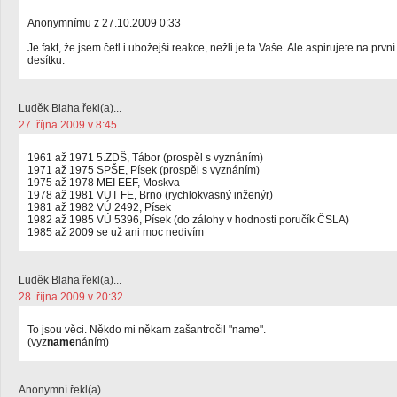
Anonymnímu z 27.10.2009 0:33
Je fakt, že jsem četl i ubožejší reakce, nežli je ta Vaše. Ale aspirujete na první
desítku.
Luděk Blaha řekl(a)...
27. října 2009 v 8:45
1961 až 1971 5.ZDŠ, Tábor (prospěl s vyznáním)
1971 až 1975 SPŠE, Písek (prospěl s vyznáním)
1975 až 1978 MEI EEF, Moskva
1978 až 1981 VUT FE, Brno (rychlokvasný inženýr)
1981 až 1982 VÚ 2492, Písek
1982 až 1985 VÚ 5396, Písek (do zálohy v hodnosti poručík ČSLA)
1985 až 2009 se už ani moc nedivím
Luděk Blaha řekl(a)...
28. října 2009 v 20:32
To jsou věci. Někdo mi někam zašantročil "name".
(vyz
name
náním)
Anonymní řekl(a)...