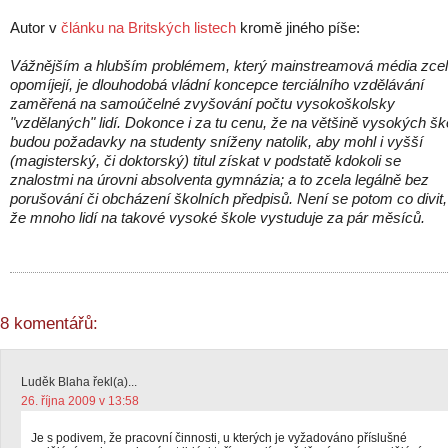
Autor v
článku na Britských listech
kromě jiného píše:
Vážnějším a hlubším problémem, který mainstreamová média zce
opomíjejí, je dlouhodobá vládní koncepce terciálního vzdělávání
zaměřená na samoúčelné zvyšování počtu vysokoškolsky
"vzdělaných" lidí. Dokonce i za tu cenu, že na většině vysokých šk
budou požadavky na studenty sníženy natolik, aby mohl i vyšší
(magisterský, či doktorský) titul získat v podstatě kdokoli se
znalostmi na úrovni absolventa gymnázia; a to zcela legálně bez
porušování či obcházení školních předpisů. Není se potom co divit,
že mnoho lidí na takové vysoké škole vystuduje za pár měsíců.
8 komentářů:
Luděk Blaha řekl(a)...
26. října 2009 v 13:58
Je s podivem, že pracovní činnosti, u kterých je vyžadováno příslušné