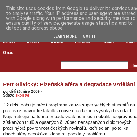
This site uses cookies from Google to deliver its services an
to analyze traffic. Your IP address and user-agent are shared
with Google along with performance and security metrics to
ensure quality of service, generate usage statistics, and to
detect and address abuse.
LEARN MORE
GOT IT
Zprávy
Názory
Inkluze
Pozvánky
MŠMT
Čtení
O nás
Petr Glivický: Plzeňská aféra a degradace vzdělání
pondělí 26. října 2009
·
Štítky:
školství
Již delší dobu je médii propírána kauza superrychlých studentů na
plzeňské právnické fakultě a nově i na dalších vysokých školách.
Nejsmutnější na tomto případu však není těch několik neoprávněn
získaných titulů a opsaných či vůbec nenapsaných diplomových
prací nýbrž povrchnost českých novinářů, kteří se ani po tolika
dnech aféry nedokázali dopátrat podstaty problému.