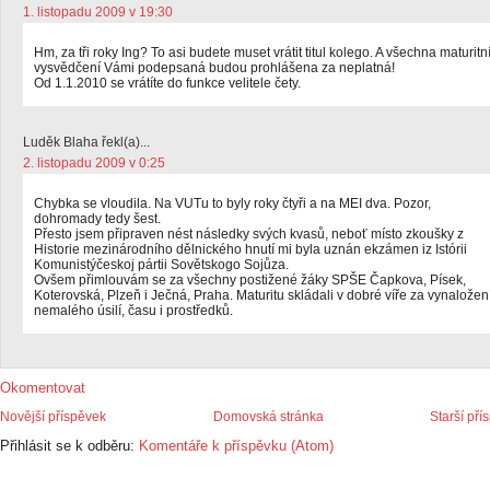
1. listopadu 2009 v 19:30
Hm, za tři roky Ing? To asi budete muset vrátit titul kolego. A všechna maturitn
vysvědčení Vámi podepsaná budou prohlášena za neplatná!
Od 1.1.2010 se vrátíte do funkce velitele čety.
Luděk Blaha řekl(a)...
2. listopadu 2009 v 0:25
Chybka se vloudila. Na VUTu to byly roky čtyři a na MEI dva. Pozor,
dohromady tedy šest.
Přesto jsem připraven nést následky svých kvasů, neboť místo zkoušky z
Historie mezinárodního dělnického hnutí mi byla uznán ekzámen iz Istórii
Komunistýčeskoj pártii Sovětskogo Sojůza.
Ovšem přimlouvám se za všechny postižené žáky SPŠE Čapkova, Písek,
Koterovská, Plzeň i Ječná, Praha. Maturitu skládali v dobré víře za vynaložen
nemalého úsilí, času i prostředků.
Okomentovat
Novější příspěvek
Domovská stránka
Starší pří
Přihlásit se k odběru:
Komentáře k příspěvku (Atom)