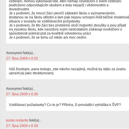
vzdělání, mohou vykonávat lidé, kteří nemají osvědčení o svém vzdělání
podloženo odpovídajícím studiem a tedy nejspíš i vědomostmi a
dovednostmi.
Je s podivem, že mnozí žáci ukončí základní školu s vyznamenáním,
dostanou se na školu střední a tam pak nejsou schopni řešit běžné modelov
situace v souladu se vzdělávacími požadavky.
Je s podivem, že tito žáci bez problémů složí maturitní zkoušky a jsou přijati
na vysokou školu, kde navzdory svým nedostakům získávají osvědčení o
spůsobilosti pobírat plat za kvalitně odvedenou práci.
Je s podivem, že se tomu už nikdo ani moc nediví.
Anonymní řekl(a)...
27. října 2009 v 0:33
Váš životopis, pane kolego, zde nikoho nezajímá, možná by stálo za úvahu
upravit jej jako strukturovaný.
Anonymní řekl(a)...
27. října 2009 v 0:36
Vzdělávací požadavky? Co to je? Příloha, či prováděcí vyhláška k ŠVP?
poste.restante
řekl(a)...
27. října 2009 v 0:39