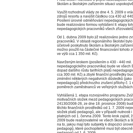
školám a školským zařízením situaci uspokojivě 
Využít rozhodnutí vlády ze dne 4. 5. 2009 o v
zdrojů resortu a navýšit částkou cca 430 až 440
Posílení úrovně odměňování nepedagogických 
bude realizováno formou vyhlášení II. etapy to
nepedagogických pracovníků všech zřizovatelů
Od 1. dubna 2009 bylo již realizováno jedno z
pracovníků. V oblasti regionálního školství b
účelově poskytnuto školám a školským zařízením
možno použít na částečné financování tohoto z
ve výši cca 1 350 mil. Kč).
Navrženým krokem (posílením o 430 - 440 mil. K
nepedagogického pracovníka) bude ve všech šk
dopad dalšího růstu tarifních platů nepedagogic
cca 300 mil. Kč) a zbylé finanční prostředky bu
zmírnění některých negativních důsledků (jako n
nepedagogů) předchozího zrušení přílohy č. 1 n
poměrech zaměstnanců ve veřejných službách a
Vyhlášená 1. etapa rozvojového programu Zvýš
motivačních složek mezd pedagogických pracovní
24130/2008-26, ze dne 18. prosince 2008) bud
těchto finančních prostředků od 1. 7. 2009 nej
složek platů pedagogů, ale v případě nutnosti i
platných od 1. června 2009. Tento krok zajistí, 
2009 bude realizovatelné ve všech školách a š
na to, jakou mají tyto subjekty k dispozici úro
pedagogů, které pochopitelně musí být obecně h
pedagogů od 1. 6. 2009.