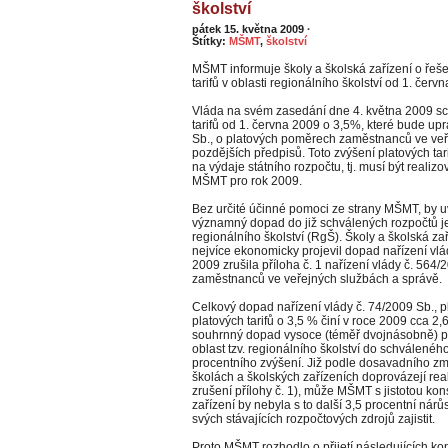
školství
pátek 15. května 2009
·
Štítky:
MŠMT
,
školství
MŠMT informuje školy a školská zařízení o řešen
tarifů v oblasti regionálního školství od 1. červ
Vláda na svém zasedání dne 4. května 2009 sc
tarifů od 1. června 2009 o 3,5%, které bude up
Sb., o platových poměrech zaměstnanců ve veř
pozdějších předpisů. Toto zvýšení platových tar
na výdaje státního rozpočtu, tj. musí být reali
MŠMT pro rok 2009.
Bez určité účinné pomoci ze strany MŠMT, by 
významný dopad do již schválených rozpočtů jed
regionálního školství (RgŠ). Školy a školská zař
nejvíce ekonomicky projevil dopad nařízení vlá
2009 zrušila příloha č. 1 nařízení vlády č. 564
zaměstnanců ve veřejných službách a správě.
Celkový dopad nařízení vlády č. 74/2009 Sb.,
platových tarifů o 3,5 % činí v roce 2009 cca 2,6
souhrnný dopad vysoce (téměř dvojnásobně) př
oblast tzv. regionálního školství do schválené
procentního zvýšení. Již podle dosavadního zm
školách a školských zařízeních doprovázejí reali
zrušení přílohy č. 1), může MŠMT s jistotou kon
zařízení by nebyla s to další 3,5 procentní nárů
svých stávajících rozpočtových zdrojů zajistit.
Proto MŠMT rozhodlo o přijetí následujících ko