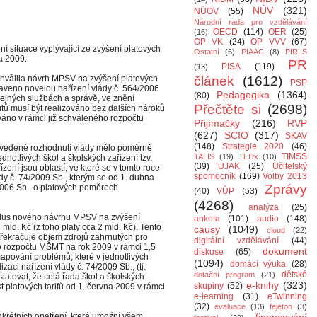
NÚV
(321)
NÚOV
(55)
Národní rada pro vzdělávání
OECD
(114)
OER
(25)
(16)
OP VK
(24)
OP VVV
(67)
í situace vyplývající ze zvýšení platových
Ostatní
(6)
PIAAC
(8)
PIRLS
na 2009.
PR
PISA
(119)
(13)
hválila návrh MPSV na zvýšení platových
článek
(1612)
PSP
raveno novelou nařízení vlády č. 564/2006
Pedagogika
(1364)
(80)
ejných službách a správě, ve znění
Přečtěte si
(2698)
ifů musí být realizováno bez dalších nároků
zováno v rámci již schváleného rozpočtu
Přijímačky
(216)
RVP
(627)
SCIO
(317)
SKAV
(148)
Strategie 2020
(46)
uvedené rozhodnutí vlády mělo poměrně
TIMSS
TALIS
(19)
TEDx
(10)
notlivých škol a školských zařízení tzv.
(39)
UJAK
(25)
Učitelský
ízení jsou oblastí, ve které se v tomto roce
spomocník
(169)
Volby 2013
dy č. 74/2009 Sb., kterým se od 1. dubna
Zprávy
/2006 Sb., o platových poměrech
(40)
VÚP
(53)
(4268)
analýza
(25)
 plus nového návrhu MPSV na zvýšení
anketa
(101)
audio
(148)
 mld. Kč (z toho platy cca 2 mld. Kč). Tento
causy
(1049)
cloud
(22)
ekračuje objem zdrojů zahrnutých pro
digitální vzdělávání
(44)
ho rozpočtu MŠMT na rok 2009 v rámci 1,5
dokument
diskuse
(65)
apování problémů, které v jednotlivých
(1094)
domácí výuka
(28)
zaci nařízení vlády č. 74/2009 Sb., (tj.
dětské
dotační program
(21)
statovat, že celá řada škol a školských
e-knihy
(323)
skupiny
(52)
st platových tarifů od 1. června 2009 v rámci
e-learning
(31)
eTwinning
(32)
evaluace
(13)
fejeton
(3)
nkrétních opatření, která umožní všem