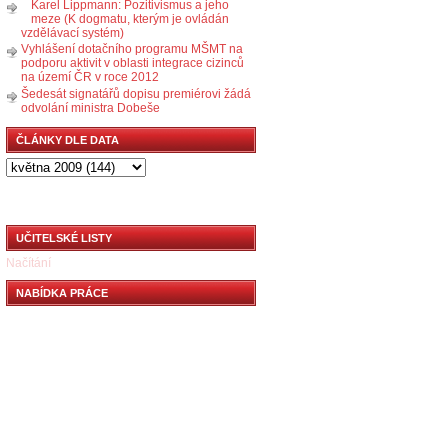
Karel Lippmann: Pozitivismus a jeho
meze (K dogmatu, kterým je ovládán
vzdělávací systém)
Vyhlášení dotačního programu MŠMT na
podporu aktivit v oblasti integrace cizinců
na území ČR v roce 2012
Šedesát signatářů dopisu premiérovi žádá
odvolání ministra Dobeše
ČLÁNKY DLE DATA
UČITELSKÉ LISTY
Načítání
NABÍDKA PRÁCE