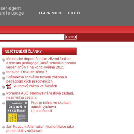
RSS
KOMENTÁŘE
 user-agent
nerate usage
LEARN MORE
GOT IT
NEJČTENĚJŠÍ ČLÁNKY
Metodické doporučení ke zřízení funkce
asistenta pedagoga, které schválila porada
vedení MŠMT na konci května 2015
redakce: Diskuzní téma 7
Sněmovna schválila novelu zákona o
pedagogických pracovnících
Autorský zákon ve školách
Poradna ASČ: Nesmyslná testová zadání,
nesmyslná čeština
Proč je nutné ve školách
opustit výchovu
k poslušnosti
Jan Koucun: Alternativní komunikace jako
prostředek vzdělávání