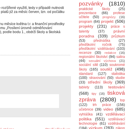
pozvánky
(1810)
ozšířené využití, tedy v případě nutnosti
praktické školy
(25)
 platů již za měsíc červen, tzn. od počátku
prezentace
(66)
profese
učitele
(50)
prognózy
(16)
projekt
(506)
program
(64)
 měsíce května t.r. a finanční prostředky
projekty
(231)
práce s
ramu „Posílení úrovně odměňování
právní
talenty
(37)
 podle bodu 1., obdrží školy a školská
poradna
(339)
průzkum
(53)
přednáška
(27)
předškolní ročník
(75)
předškolní vzdělávání
(103)
recenze
(30)
redakce
(16)
regionální školství
(94)
satira
(44)
sexuální výchova
(21)
sociální sítě
(110)
soukromé
soutěž
(498)
školy
(165)
standard
(127)
statistika
(100)
stravování
(50)
studie
střední školy
(369)
(33)
testování
tablety
(113)
tisková
(568)
tipy
(16)
zpráva
(2808)
top
(122)
trh práce
(156)
video
(685)
učebnice
(39)
vzdělávací
vyhláška
(41)
politika
(551)
vzdělávací
technologie
(61)
vzdělávání
výzkum
(283)
(184)
zákon