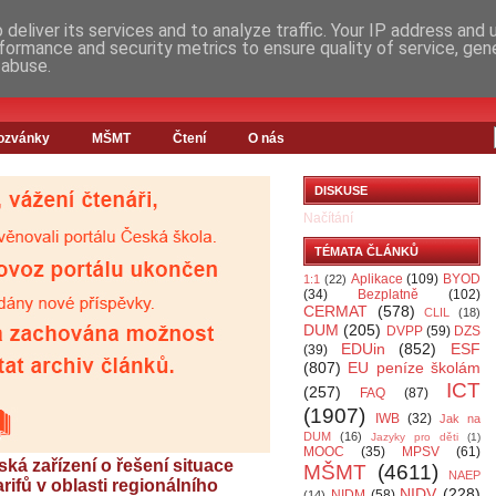
deliver its services and to analyze traffic. Your IP address and
formance and security metrics to ensure quality of service, ge
 abuse.
ozvánky
MŠMT
Čtení
O nás
DISKUSE
Načítání
TÉMATA ČLÁNKŮ
Aplikace
(109)
BYOD
1:1
(22)
(34)
Bezplatně
(102)
CERMAT
(578)
CLIL
(18)
DUM
(205)
DVPP
(59)
DZS
EDUin
(852)
ESF
(39)
(807)
EU peníze školám
ICT
(257)
FAQ
(87)
(1907)
IWB
(32)
Jak na
DUM
(16)
Jazyky pro děti
(1)
MOOC
(35)
MPSV
(61)
ká zařízení o řešení situace
MŠMT
(4611)
NAEP
rifů v oblasti regionálního
NIDV
(228)
NIDM
(58)
(14)