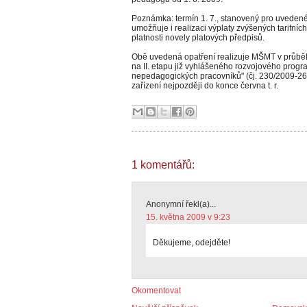
Poznámka: termín 1. 7., stanovený pro uvedené r
umožňuje i realizaci výplaty zvýšených tarifních
platnosti novely platových předpisů.
Obě uvedená opatření realizuje MŠMT v průběhu
na II. etapu již vyhlášeného rozvojového prog
nepedagogických pracovníků" (čj. 230/2009-26),
zařízení nejpozději do konce června t. r.
1 komentářů:
Anonymní řekl(a)...
15. května 2009 v 9:23
Děkujeme, odejděte!
Okomentovat