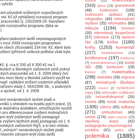
financování
festival
(22)
vyřešit.
(310)
gramotnosti
glosa
(13)
(48)
hodnocení
(108)
rácení původně snížených rozpočtových
hodnocení aplikací
(41)
 mil. Kč již vyhlášený rozvojový program
infografika
(40)
informatické
pracovníků čj. 230/2009-26. Navýšení
myšlení
(35)
informatika
(60)
hoto rozvojového programu (týká se
inkluze
(1194)
inovace
).
(30)
internetová bezpečnost
(57)
interview
(173)
kariérní
výšení platových tarifů nepedagogických
kniha
(1180)
řád
(178)
ylo v roce 2009 rozvojovým programem
knihy
(1253)
komentář
 všech zřizovatelů 334 mil. Kč, které bylo
výšení (přičemž celková potřeba však byla
(227)
konektivismus
(13)
konference
(197)
konkursy
kulatý
(7)
konstruktivismus
(19)
č, tj. cca 6 200 až 6 300 Kč na 1
stůl
(55)
kurikulum
(28)
olách a školských zařízeních plně pokryt
matematika
licence
(7)
kých pracovníků od 1. 6. 2009 (který činí
(298)
metodika
(39)
migrace
dou moci školy a školská zařízení využít ke
ministryně školství
apř. radikální snížení osobních příplatků
(87)
ařízení vlády č. 564/2006 Sb., o platových
(222)
myšlenkové
mládež
(2)
 správě, od 1. 4. 2009.
mapy
(10)
neformální vzdělávání
nezaměstnanost
(26)
(15)
ení nenárokových složek platů a
nová maturita
novela
(69)
ků s ohledem na kvalitu jejich práce, (čj.
(1305)
odkazy
odbory
(45)
e doplněna dodatkem, umožňujícím využití
(271)
ombudsman
(40)
en pro diferencované zvýšení motivačních
 pro krytí zvýšených tarifů pedagogů
online
(174)
open source
(23)
že zvýšení tarifních platů pedagogů od 1. 6.
otevřený dopis
(42)
kolských zařízeních RgŠ, a to bez ohledu
pedagogicko-psychologické
veň „volných" nenárokových složek platů
poradny
(41)
petice
(19)
lavním zdrojem krytí růstu tarifů
polemika
(1885)