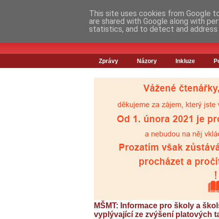
This site uses cookies from Google to 
are shared with Google along with per
statistics, and to detect and address
Zprávy
Názory
Inkluze
P
MŠMT: Informace pro školy a škols
vyplývající ze zvýšení platových ta