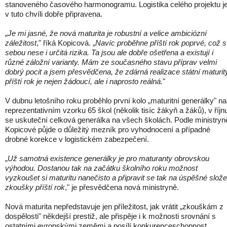
stanoveného časového harmonogramu. Logistika celého projektu j
v tuto chvíli dobře připravena.
„
Je mi jasné, že nová maturita je robustní a velice ambiciózní
záležitost
," říká Kopicová. „
Navíc proběhne příští rok poprvé, což s
sebou nese i určitá rizika. Ta jsou ale dobře ošetřena a existují i
různé záložní varianty. Mám ze současného stavu příprav velmi
dobrý pocit a jsem přesvědčena, že zdárná realizace státní maturit
příští rok je nejen žádoucí, ale i naprosto reálná.
"
V dubnu letošního roku proběhlo první kolo „maturitní generálky" na
reprezentativním vzorku 65 škol (několik tisíc žákyň a žáků), v říjn
se uskuteční celková generálka na všech školách. Podle ministryn
Kopicové půjde o důležitý mezník pro vyhodnocení a případné
drobné korekce v logistickém zabezpečení.
„
Už samotná existence generálky je pro maturanty obrovskou
výhodou. Dostanou tak na začátku školního roku možnost
vyzkoušet si maturitu nanečisto a připravit se tak na úspěšné slože
zkoušky příští rok
," je přesvědčena nová ministryně.
Nová maturita nepředstavuje jen příležitost, jak vrátit „zkouškám z
dospělosti" někdejší prestiž, ale přispěje i k možnosti srovnání s
ostatními evropskými zeměmi a posílí konkurenceschopnost