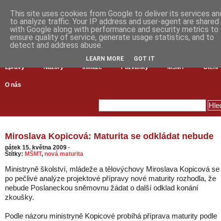
This site uses cookies from Google to deliver its services an
to analyze traffic. Your IP address and user-agent are shared
with Google along with performance and security metrics to
ensure quality of service, generate usage statistics, and to
detect and address abuse.
LEARN MORE
GOT IT
Zprávy
Názory
Inkluze
Pozvánky
MŠMT
Čtení
O nás
Miroslava Kopicová: Maturita se odkládat nebude
pátek 15. května 2009
·
Štítky:
MŠMT
,
nová maturita
Ministryně školství, mládeže a tělovýchovy Miroslava Kopicová se
po pečlivé analýze projektové přípravy nové maturity rozhodla, že
nebude Poslaneckou sněmovnu žádat o další odklad konání
zkoušky.
Podle názoru ministryně Kopicové probíhá příprava maturity podle