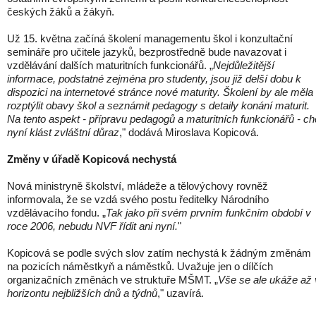
českých žáků a žákyň.
Už 15. května začíná školení managementu škol i konzultační
semináře pro učitele jazyků, bezprostředně bude navazovat i
vzdělávání dalších maturitních funkcionářů. „
Nejdůležitější
informace, podstatné zejména pro studenty, jsou již delší dobu k
dispozici na internetové stránce nové maturity. Školení by ale měla
rozptýlit obavy škol a seznámit pedagogy s detaily konání maturit.
Na tento aspekt - přípravu pedagogů a maturitních funkcionářů - ch
nyní klást zvláštní důraz
," dodává Miroslava Kopicová.
Změny v úřadě Kopicová nechystá
Nová ministryně školství, mládeže a tělovýchovy rovněž
informovala, že se vzdá svého postu ředitelky Národního
vzdělávacího fondu. „
Tak jako při svém prvním funkčním období v
roce 2006, nebudu NVF řídit ani nyní.
"
Kopicová se podle svých slov zatím nechystá k žádným změnám
na pozicích náměstkyň a náměstků. Uvažuje jen o dílčích
organizačních změnách ve struktuře MŠMT. „
Vše se ale ukáže až 
horizontu nejbližších dnů a týdnů
," uzavírá.