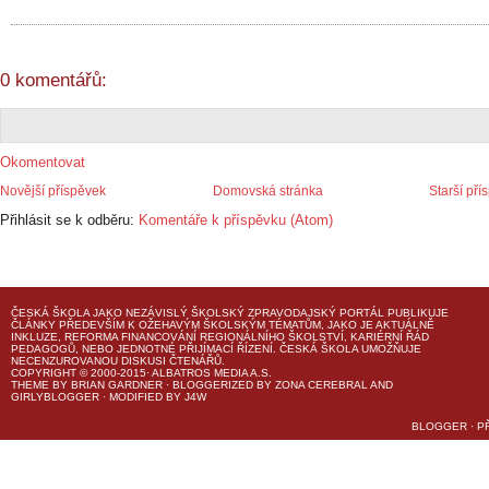
0 komentářů:
Okomentovat
Novější příspěvek
Domovská stránka
Starší pří
Přihlásit se k odběru:
Komentáře k příspěvku (Atom)
ČESKÁ ŠKOLA
JAKO NEZÁVISLÝ ŠKOLSKÝ ZPRAVODAJSKÝ PORTÁL PUBLIKUJE
ČLÁNKY PŘEDEVŠÍM K OŽEHAVÝM ŠKOLSKÝM TÉMATŮM, JAKO JE AKTUÁLNĚ
INKLUZE, REFORMA FINANCOVÁNÍ REGIONÁLNÍHO ŠKOLSTVÍ, KARIÉRNÍ ŘÁD
PEDAGOGŮ, NEBO JEDNOTNÉ PŘIJÍMACÍ ŘÍZENÍ.
ČESKÁ ŠKOLA
UMOŽŇUJE
NECENZUROVANOU DISKUSI ČTENÁŘŮ.
COPYRIGHT © 2000-2015· ALBATROS MEDIA A.S.
THEME
BY
BRIAN GARDNER
· BLOGGERIZED BY
ZONA CEREBRAL
AND
GIRLYBLOGGER
· MODIFIED BY
J4W
BLOGGER
·
P