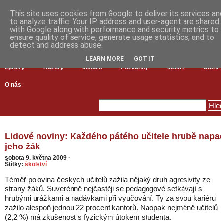
This site uses cookies from Google to deliver its services an
to analyze traffic. Your IP address and user-agent are shared
with Google along with performance and security metrics to
ensure quality of service, generate usage statistics, and to
detect and address abuse.
LEARN MORE
GOT IT
Zprávy
Názory
Inkluze
Pozvánky
MŠMT
Čtení
O nás
Lidové noviny: Každého pátého učitele hrubě napa
jeho žák
sobota 9. května 2009
·
Štítky:
školství
Téměř polovina českých učitelů zažila nějaký druh agresivity ze
strany žáků. Suverénně nejčastěji se pedagogové setkávají s
hrubými urážkami a nadávkami při vyučování. Ty za svou kariéru
zažilo alespoň jednou 22 procent kantorů. Naopak nejméně učitelů
(2,2 %) má zkušenost s fyzickým útokem studenta.