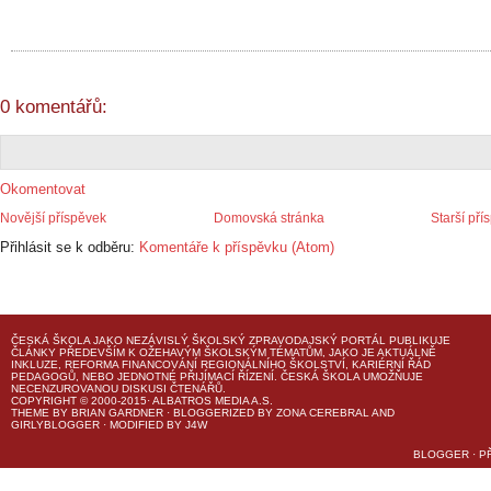
0 komentářů:
Okomentovat
Novější příspěvek
Domovská stránka
Starší pří
Přihlásit se k odběru:
Komentáře k příspěvku (Atom)
ČESKÁ ŠKOLA
JAKO NEZÁVISLÝ ŠKOLSKÝ ZPRAVODAJSKÝ PORTÁL PUBLIKUJE
ČLÁNKY PŘEDEVŠÍM K OŽEHAVÝM ŠKOLSKÝM TÉMATŮM, JAKO JE AKTUÁLNĚ
INKLUZE, REFORMA FINANCOVÁNÍ REGIONÁLNÍHO ŠKOLSTVÍ, KARIÉRNÍ ŘÁD
PEDAGOGŮ, NEBO JEDNOTNÉ PŘIJÍMACÍ ŘÍZENÍ.
ČESKÁ ŠKOLA
UMOŽŇUJE
NECENZUROVANOU DISKUSI ČTENÁŘŮ.
COPYRIGHT © 2000-2015· ALBATROS MEDIA A.S.
THEME
BY
BRIAN GARDNER
· BLOGGERIZED BY
ZONA CEREBRAL
AND
GIRLYBLOGGER
· MODIFIED BY
J4W
BLOGGER
·
P