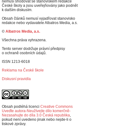
nemusí shodovat se stanoviskem redakce
České školy a jsou uveřejňovány jako podnět
k dalším diskusím.
Obsah článků nemusí vyjadřovat stanovisko
redakce nebo vydavatele Albatros Media, a.s.
©
Albatros Media, a.s.
Všechna práva vyhrazena.
Tento server dodržuje právní předpisy
o ochraně osobních údajů.
ISSN 1213-6018
Reklama na České škole
Diskusní pravidla
Obsah podléhá licenci
Creative Commons
Uveďte autora-Neužívejte dílo komerčně-
Nezasahujte do díla 3.0 Česká republika
,
p
okud není uvedeno jinak nebo nejde-li o
tiskové zprávy.