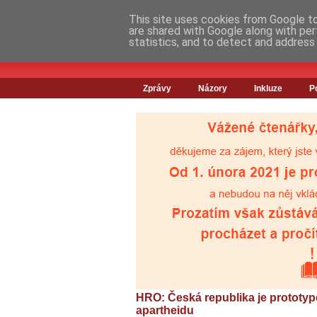
This site uses cookies from Google to 
are shared with Google along with per
statistics, and to detect and address
Zprávy
Názory
Inkluze
P
HRO: Česká republika je prototy
apartheidu