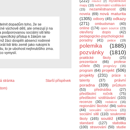
(222)
myšlenkové
mládež
(2)
mapy
(10)
neformální vzdělávání
nezaměstnanost
(26)
(15)
nová maturita
novela
(69)
(1305)
odkazy
odbory
(45)
(271)
ombudsman
(40)
telnit dopadům toho, že se
online
(174)
é výchově dětí, ale omezují ji na
open source
(23)
otevřený dopis
(42)
podporovanou sociální sítí této
pedagogicko-psychologické
specifický přístup k žákům se
poradny
(41)
imž žáci dospěli absencí rodinné
petice
(19)
brát lidi této země jako rukojmí k
polemika
(1885)
, to je ubohost nejhrubšího zrna.
pozvánky
(1810)
co vymyslí.
praktické školy
(25)
prezentace
(66)
profese
učitele
(50)
prognózy
(16)
projekt
(506)
program
(64)
projekty
(231)
práce s
právní
talenty
(37)
 stránka
Starší příspěvek
poradna
(339)
průzkum
Atom)
(53)
přednáška
(27)
předškolní ročník
(75)
předškolní vzdělávání
(103)
recenze
(30)
redakce
(16)
regionální školství
(94)
satira
(44)
sexuální výchova
(21)
sociální sítě
(110)
soukromé
soutěž
(498)
školy
(165)
standard
(127)
statistika
(100)
stravování
(50)
studie