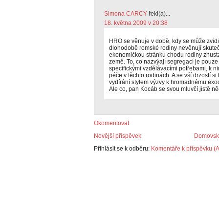
Simona CARCY
řekl(a)...
18. května 2009 v 20:38
HRO se věnuje v době, kdy se může zvidi
dlohodobě romské rodiny nevěnují skutečn
ekonomićkou stránku chodu rodiny zhusta 
země. To, co nazvýají segregací je pouze 
specifickými vzdělávacími potřebami, k n
péče v těchto rodinách. A se vší drzostí si 
vydírání stylem výzvy k hromadnému exodu
Ale co, pan Kocáb se svou mluvčí jistě ně
Okomentovat
Novější příspěvek
Domovská
Přihlásit se k odběru:
Komentáře k příspěvku (