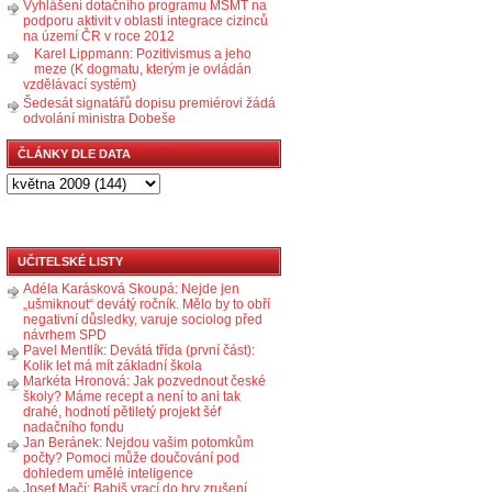
Vyhlášení dotačního programu MŠMT na
podporu aktivit v oblasti integrace cizinců
na území ČR v roce 2012
Karel Lippmann: Pozitivismus a jeho
meze (K dogmatu, kterým je ovládán
vzdělávací systém)
Šedesát signatářů dopisu premiérovi žádá
odvolání ministra Dobeše
ČLÁNKY DLE DATA
UČITELSKÉ LISTY
Adéla Karásková Skoupá: Nejde jen
„ušmiknout“ devátý ročník. Mělo by to obří
negativní důsledky, varuje sociolog před
návrhem SPD
Pavel Mentlík: Devátá třída (první část):
Kolik let má mít základní škola
Markéta Hronová: Jak pozvednout české
školy? Máme recept a není to ani tak
drahé, hodnotí pětiletý projekt šéf
nadačního fondu
Jan Beránek: Nejdou vašim potomkům
počty? Pomoci může doučování pod
dohledem umělé inteligence
Josef Mačí: Babiš vrací do hry zrušení