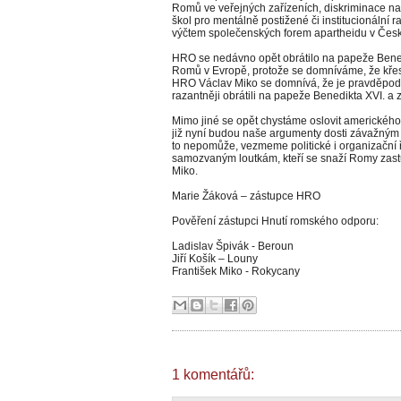
Romů ve veřejných zařízeních, diskriminace na
škol pro mentálně postižené či institucionální 
výčtem společenských forem apartheidu v Česk
HRO se nedávno opět obrátilo na papeže Benedik
Romů v Evropě, protože se domníváme, že křes
HRO Václav Miko se domnívá, že je pravděpodo
razantněji obrátili na papeže Benedikta XVI. a z
Mimo jiné se opět chystáme oslovit americkéh
již nyní budou naše argumenty dosti závažným 
to nepomůže, vezmeme politické i organizační 
samozvaným loutkám, kteří se snaží Romy zast
Miko.
Marie Žáková – zástupce HRO
Pověření zástupci Hnutí romského odporu:
Ladislav Špivák - Beroun
Jiří Košík – Louny
František Miko - Rokycany
1 komentářů: