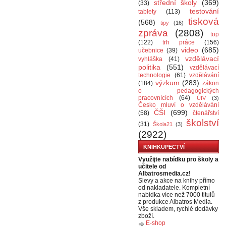
střední školy
(369)
(33)
testování
tablety
(113)
tisková
(568)
tipy
(16)
zpráva
(2808)
top
(122)
trh práce
(156)
video
(685)
učebnice
(39)
vzdělávací
vyhláška
(41)
politika
(551)
vzdělávací
technologie
(61)
vzdělávání
výzkum
(283)
(184)
zákon
o pedagogických
pracovnících
(64)
ÚIV
(3)
Česko mluví o vzdělávání
ČŠI
(699)
(58)
čtenářství
školství
(31)
Škola21
(3)
(2922)
KNIHKUPECTVÍ
Využijte nabídku pro školy a
učitele od
Albatrosmedia.cz!
Slevy a akce na knihy přímo
od nakladatele. Kompletní
nabídka více než 7000 titulů
z produkce Albatros Media.
Vše skladem, rychlé dodávky
zboží.
E-shop