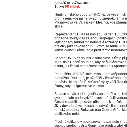
pondělí 18. května 2009
·
Štítky:
PR článek
Hnutí romského odporu (HRO) již ve večerních 
prohlášení, kde jasně vyjádřilo znepokojení a 
Masarykova ve Valašském Meziříčí, kde plánují 
škole.
Reprezentanti HRO se následující den 16.5.200
případně soudy dají zelenou segregační politi
jejíž dopady budou mít nebývalé rozměry. HRO
praktiky jakéhokoliv druhu. Proto se bude HRO 
konsekvenci v rámci boje proti těmto nedemok
Server iDNES.cz spustil v souvislosti s tímto př
7000 tisíc Čechů souhlas, aby se školáci rozdělo
o tom, jak česká společnost inklinuje k apart
Podle šéfa HRO Václava Mika je pravděpodobně
nemožná. Podle něj je až příliš v české společn
nenávist, která předčí veškeré výtky vůči Romů
Romy, aby emigrovali ve velkém.
Situace se tak nadále ještě více zhorší a její 
své podstatě bude vytvářet veškeré úsilí vedo
Česká republika je svým přístupem k ne-řešen
Již v devadesátých letech se odvážil tímto te
romský předák z Rokycan pan Ondřej Giňa, kteréh
politického pole.
Před několika lety poukazoval na paralelu jiho
českou společností a Romy také představitel 