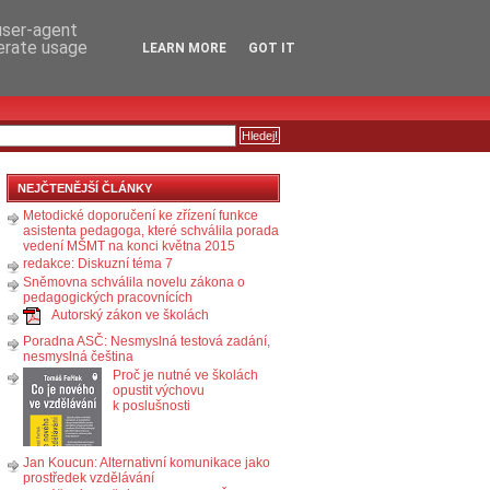
RSS
KOMENTÁŘE
 user-agent
nerate usage
LEARN MORE
GOT IT
NEJČTENĚJŠÍ ČLÁNKY
Metodické doporučení ke zřízení funkce
asistenta pedagoga, které schválila porada
vedení MŠMT na konci května 2015
redakce: Diskuzní téma 7
Sněmovna schválila novelu zákona o
pedagogických pracovnících
Autorský zákon ve školách
Poradna ASČ: Nesmyslná testová zadání,
nesmyslná čeština
Proč je nutné ve školách
opustit výchovu
k poslušnosti
Jan Koucun: Alternativní komunikace jako
prostředek vzdělávání