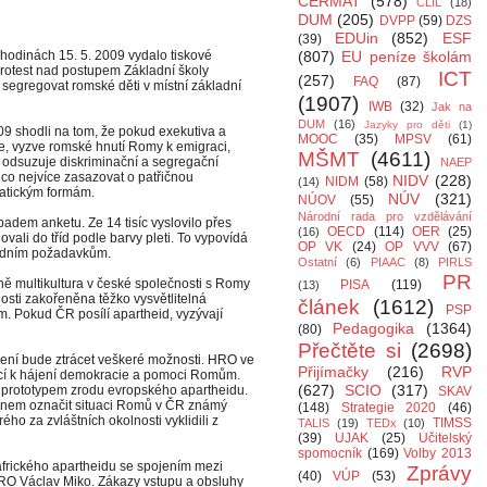
CERMAT
(578)
CLIL
(18)
DUM
(205)
DVPP
(59)
DZS
EDUin
(852)
ESF
(39)
hodinách 15. 5. 2009 vydalo tiskové
(807)
EU peníze školám
protest nad postupem Základní školy
ICT
(257)
FAQ
(87)
segregovat romské děti v místní základní
(1907)
IWB
(32)
Jak na
DUM
(16)
Jazyky pro děti
(1)
9 shodli na tom, že pokud exekutiva a
MOOC
(35)
MPSV
(61)
ce, vyzve romské hnutí Romy k emigraci,
MŠMT
(4611)
 odsuzuje diskriminační a segregační
NAEP
co nejvíce zasazovat o patřičnou
NIDV
(228)
NIDM
(58)
(14)
ratickým formám.
NÚV
(321)
NÚOV
(55)
Národní rada pro vzdělávání
ípadem anketu. Ze 14 tisíc vyslovilo přes
OECD
(114)
OER
(25)
(16)
vali do tříd podle barvy pleti. To vypovídá
OP VK
(24)
OP VVV
(67)
heidním požadavkům.
Ostatní
(6)
PIAAC
(8)
PIRLS
PR
 multikultura v české společnosti s Romy
PISA
(119)
(13)
osti zakořeněna těžko vysvětlitelná
článek
(1612)
PSP
m. Pokud ČR posílí apartheid, vyzývají
Pedagogika
(1364)
(80)
Přečtěte si
(2698)
řešení bude ztrácet veškeré možnosti. HRO ve
Přijímačky
(216)
RVP
ucí k hájení demokracie a pomoci Romům.
(627)
SCIO
(317)
í prototypem zrodu evropského apartheidu.
SKAV
rmínem označit situaci Romů v ČR známý
(148)
Strategie 2020
(46)
o za zvláštních okolnosti vyklidili z
TIMSS
TALIS
(19)
TEDx
(10)
(39)
UJAK
(25)
Učitelský
spomocník
(169)
Volby 2013
afrického apartheidu se spojením mezi
Zprávy
(40)
VÚP
(53)
HRO Václav Miko. Zákazy vstupu a obsluhy