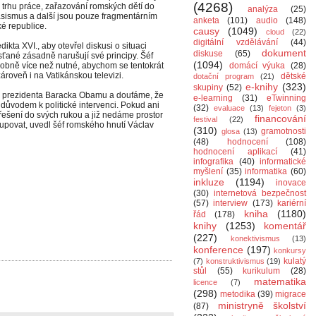
(4268)
 trhu práce, zařazování romských dětí do
analýza
(25)
rasismus a další jsou pouze fragmentárním
anketa
(101)
audio
(148)
é republice.
causy
(1049)
cloud
(22)
digitální vzdělávání
(44)
ta XVI., aby otevřel diskusi o situaci
dokument
diskuse
(65)
ťané zásadně narušují své principy. Šéf
(1094)
bně více než nutné, abychom se tentokrát
domácí výuka
(28)
ároveň i na Vatikánskou televizi.
dětské
dotační program
(21)
e-knihy
(323)
skupiny
(52)
o prezidenta Baracka Obamu a doufáme, že
e-learning
(31)
eTwinning
důvodem k politické intervenci. Pokud ani
(32)
evaluace
(13)
fejeton
(3)
řešení do svých rukou a již nedáme prostor
financování
festival
(22)
upovat, uvedl šéf romského hnutí Václav
(310)
gramotnosti
glosa
(13)
(48)
hodnocení
(108)
hodnocení aplikací
(41)
infografika
(40)
informatické
myšlení
(35)
informatika
(60)
inkluze
(1194)
inovace
(30)
internetová bezpečnost
(57)
interview
(173)
kariérní
kniha
(1180)
řád
(178)
knihy
(1253)
komentář
(227)
konektivismus
(13)
konference
(197)
konkursy
kulatý
(7)
konstruktivismus
(19)
stůl
(55)
kurikulum
(28)
matematika
licence
(7)
(298)
metodika
(39)
migrace
ministryně školství
(87)