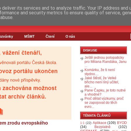
deliver its services and to analyze traffic. Your IP address and
formance and security metrics to ensure quality of service, ge
 abuse.
ozvánky
MŠMT
Čtení
O nás
DISKUSE
Ještě jednou polopaticky
pro Milana Randáka, Janu
...
Komárku, že ti není
stydno....
Jaké štěstí, že Velké
břicho není líný učitel,
ale...
Pane Čapku, je toto nutné
a vhodné?
Proč dělat výzkumy, proč
se zapojovat do těch
evro...
TÉMATA ČLÁNKŮ
pem zrodu evropského
Aplikace
(109)
BYOD
1:1
(22)
(34)
Bezplatně
(102)