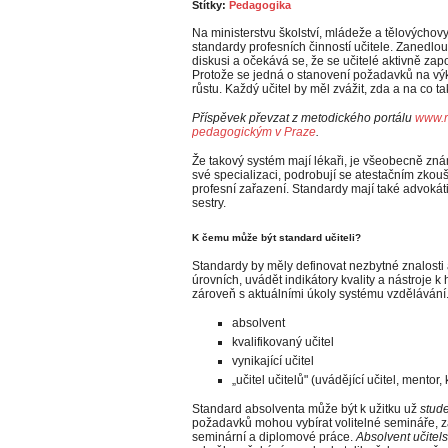
Štítky:
Pedagogika
Na ministerstvu školství, mládeže a tělovýchovy
standardy profesních činností učitele. Zanedlou
diskusi a očekává se, že se učitelé aktivně zap
Protože se jedná o stanovení požadavků na výk
růstu. Každý učitel by měl zvážit, zda a na co 
Příspěvek převzat z metodického portálu
www.r
pedagogickým v Praze
.
Že takový systém mají lékaři, je všeobecně zn
své specializaci, podrobují se atestačním zkoušk
profesní zařazení. Standardy mají také advokáti,
sestry.
K čemu může být standard učiteli?
Standardy by měly definovat nezbytné znalosti 
úrovních, uvádět indikátory kvality a nástroje k
zároveň s aktuálními úkoly systému vzdělávání. 
absolvent
kvalifikovaný učitel
vynikající učitel
„učitel učitelů" (uvádějící učitel, mentor
Standard absolventa může být k užitku už
stude
požadavků mohou vybírat volitelné semináře, z
seminární a diplomové práce.
Absolvent učitels