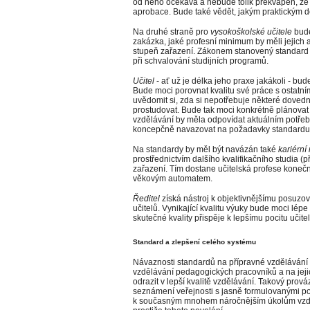
od něho očekává a nebude tolik překvapen, že 
aprobace. Bude také vědět, jakým praktickým d
Na druhé straně pro
vysokoškolské učitele
bude
zakázka, jaké profesní minimum by měli jejich 
stupeň zařazení. Zákonem stanovený standard
při schvalování studijních programů.
Učitel
- ať už je délka jeho praxe jakákoli - b
Bude moci porovnat kvalitu své práce s ostatními
uvědomit si, zda si nepotřebuje některé dovednos
prostudovat. Bude tak moci konkrétně plánovat
vzdělávání by měla odpovídat aktuálním potřeb
koncepčně navazovat na požadavky standardu
Na standardy by měl být navázán také
kariérní 
prostřednictvím dalšího kvalifikačního studia (p
zařazení. Tím dostane učitelská profese konečn
věkovým automatem.
Ředitel
získá nástroj k objektivnějšímu posuzov
učitelů. Vynikající kvalitu výuky bude moci lé
skutečné kvality přispěje k lepšímu pocitu učitel
Standard a zlepšení celého systému
Návaznosti standardů na přípravné vzdělávání 
vzdělávání pedagogických pracovníků a na jejich
odrazit v lepší kvalitě vzdělávání. Takový prov
seznámení veřejnosti s jasně formulovanými po
k současným mnohem náročnějším úkolům vzděl