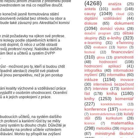
to nejsou jenom znalosti z předmětu podle
(4268)
analýza
(25)
ovednostem se má co nejdříve doučit.
anketa
(101)
audio
(148)
causy
(1049)
cloud
(22)
 konečně jasně formulována státní
digitální vzdělávání
(44)
absolventi ovládat bez ohledu na obor a
dokument
 bude také závazný pro
Akreditační komisi
diskuse
(65)
(1094)
domácí výuka
(28)
dětské
dotační program
(21)
ude znát požadavky na výkon své profese.
e-knihy
(323)
skupiny
(52)
 kolegy podle objektivních kritérií a
e-learning
(31)
eTwinning
ti doplnit, či něco z určité oblasti
(32)
evaluace
(13)
fejeton
(3)
 svůj
profesní rozvoj
. Nabídka dalšího
financování
festival
(22)
ám škol a učitelů a
systém DVPP
(310)
gramotnosti
glosa
(13)
.
(48)
hodnocení
(108)
hodnocení aplikací
(41)
růst
- možnost pro ty, kteří si budou chtít
infografika
(40)
informatické
řípadně atestací) zlepšit své platové
myšlení
(35)
informatika
(60)
ě jinou perspektivu, než je jen postup
inkluze
(1194)
inovace
(30)
internetová bezpečnost
ání kvality výchovné a vzdělávací práce
(57)
interview
(173)
kariérní
pe vyjádřit v osobním ohodnocení. Ocenění
kniha
(1180)
řád
(178)
ů a k jejich uspokojení z práce.
knihy
(1253)
komentář
(227)
konektivismus
(13)
konference
(197)
konkursy
kulatý
(7)
konstruktivismus
(19)
budoucích učitelů, na systém dalšího
stůl
(55)
kurikulum
(28)
 profesní a kariérní růst by se měly
matematika
licence
(7)
ázaný systém tu dlouho chybí. Důležité je
(298)
metodika
(39)
migrace
žadavky na profesi učitele vzhledem
ministryně školství
(87)
ávání. Mohlo by přispět ke zvýšení