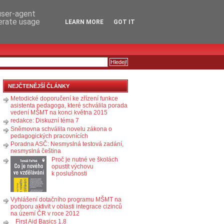
RSS
KOMENTÁŘE
 user-agent
nerate usage
LEARN MORE
GOT IT
NEJČTENĚJŠÍ ČLÁNKY
Metodické doporučení ke zřízení funkce
asistenta pedagoga, které schválila porada
vedení MŠMT na konci května 2015
redakce: Diskuzní téma 7
Sněmovna schválila novelu zákona o
pedagogických pracovnících
Poradna ASČ: Nesmyslná testová zadání,
nesmyslná čeština
Proč je nutné ve školách
opustit výchovu
k poslušnosti
Vyhlášení dotačního programu MŠMT na
podporu aktivit v oblasti integrace cizinců
na území ČR v roce 2012
First Aid Basics 1.8