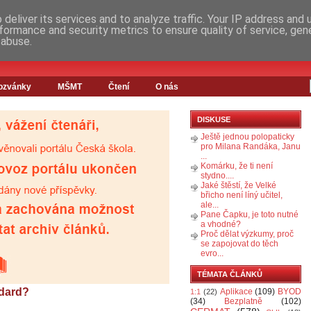
deliver its services and to analyze traffic. Your IP address and
formance and security metrics to ensure quality of service, ge
 abuse.
ozvánky
MŠMT
Čtení
O nás
DISKUSE
Ještě jednou polopaticky
pro Milana Randáka, Janu
...
Komárku, že ti není
stydno....
Jaké štěstí, že Velké
břicho není líný učitel,
ale...
Pane Čapku, je toto nutné
a vhodné?
Proč dělat výzkumy, proč
se zapojovat do těch
evro...
TÉMATA ČLÁNKŮ
ndard?
Aplikace
(109)
BYOD
1:1
(22)
(34)
Bezplatně
(102)