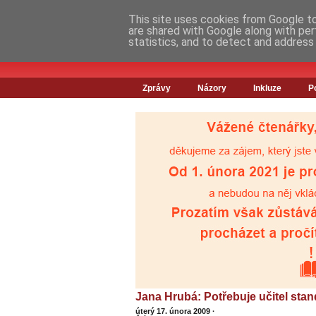
This site uses cookies from Google to 
are shared with Google along with per
statistics, and to detect and address
Zprávy
Názory
Inkluze
P
Jana Hrubá: Potřebuje učitel sta
úterý 17. února 2009
·