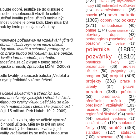
(222)
myšlenkové
mládež
(2)
mapy
(10)
neformální vzdělávání
 a bude dobré, jestliže se do diskuse o
nezaměstnanost
(26)
(15)
m ochotu společnosti vložit do celého
nová maturita
novela
(69)
utečná kvalita práce učitelů mohla být
(1305)
odkazy
odbory
(45)
sti učitele je první krok, který musí být
(271)
ombudsman
(40)
inak by tento pokus jako všechny
online
(174)
open source
(23)
otevřený dopis
(42)
pedagogicko-psychologické
rmulované požadavky na vzdělávání učitelů
poradny
(41)
petice
(19)
dělávání. Další zvyšování mezd učitelů
polemika
(1885)
složky platu. Mladé a schopné pedagogy ve
tech praxe budou brát celkem slušné peníze.
pozvánky
(1810)
t kvalitu formou odměn, osobního
ostí má za cíl být jim v tomto směru
praktické školy
(25)
ogické činnosti, Zpravodaj MŠMT 2/2008)
prezentace
(66)
profese
učitele
(50)
prognózy
(16)
projekt
(506)
le kvality je součástí balíčku „Vzdělat a
program
(64)
ka nyní předkládá v rámci řešení
projekty
(231)
práce s
právní
talenty
(37)
poradna
(339)
průzkum
e učitelé základních a středních škol
(53)
přednáška
(27)
mout absolventy vysokých i středních škol a
předškolní ročník
(75)
půjdou do kvality výuky. Čeští žáci se díky
předškolní vzdělávání
(103)
mech matematické i čtenářské gramotnosti."
recenze
(30)
redakce
(16)
má jít 15 miliard, Petr Holub, 10. 2. 2009)
regionální školství
(94)
satira
(44)
sexuální výchova
(21)
avdu stálo za to, aby se učitelé výrazně
sociální sítě
(110)
soukromé
inností učitele. Měli by to být oni jako
soutěž
(498)
školy
(165)
kritérií má být hodnocena kvalita jejich
standard
(127)
statistika
kvality vzdělávání by se měly v budoucnu
(100)
stravování
(50)
studie