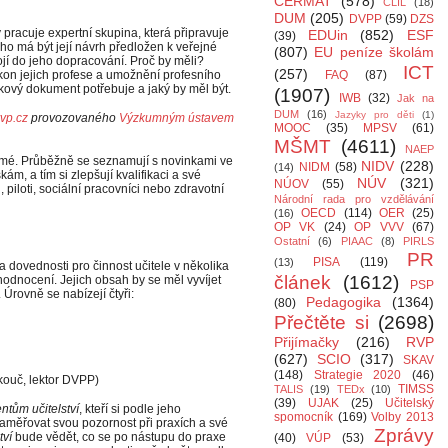
CERMAT
(578)
CLIL
(18)
DUM
(205)
DVPP
(59)
DZS
 pracuje expertní skupina, která připravuje
EDUin
(852)
ESF
(39)
ho má být její návrh předložen k veřejné
(807)
EU peníze školám
ojí do jeho dopracování. Proč by měli?
ICT
(257)
on jejich profese a umožnění profesního
FAQ
(87)
takový dokument potřebuje a jaký by měl být.
(1907)
IWB
(32)
Jak na
DUM
(16)
Jazyky pro děti
(1)
vp.cz
provozovaného
Výzkumným ústavem
MOOC
(35)
MPSV
(61)
MŠMT
(4611)
NAEP
ámé. Průběžně se seznamují s novinkami ve
NIDV
(228)
NIDM
(58)
(14)
ám, a tím si zlepšují kvalifikaci a své
NÚV
(321)
NÚOV
(55)
 piloti, sociální pracovníci nebo zdravotní
Národní rada pro vzdělávání
OECD
(114)
OER
(25)
(16)
OP VK
(24)
OP VVV
(67)
Ostatní
(6)
PIAAC
(8)
PIRLS
PR
PISA
(119)
(13)
a dovednosti pro činnost učitele v několika
článek
(1612)
 hodnocení. Jejich obsah by se měl vyvíjet
PSP
Úrovně se nabízejí čtyři:
Pedagogika
(1364)
(80)
Přečtěte si
(2698)
Přijímačky
(216)
RVP
(627)
SCIO
(317)
SKAV
(148)
Strategie 2020
(46)
, kouč, lektor DVPP)
TIMSS
TALIS
(19)
TEDx
(10)
(39)
UJAK
(25)
Učitelský
ntům učitelství
, kteří si podle jeho
spomocník
(169)
Volby 2013
aměřovat svou pozornost při praxích a své
Zprávy
tví
bude vědět, co se po nástupu do praxe
(40)
VÚP
(53)