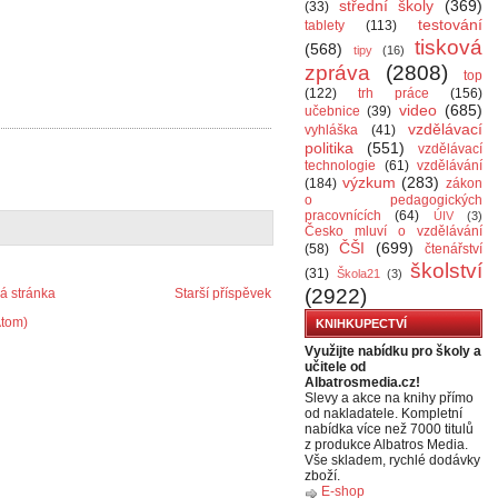
střední školy
(369)
(33)
testování
tablety
(113)
tisková
(568)
tipy
(16)
zpráva
(2808)
top
(122)
trh práce
(156)
video
(685)
učebnice
(39)
vzdělávací
vyhláška
(41)
politika
(551)
vzdělávací
technologie
(61)
vzdělávání
výzkum
(283)
(184)
zákon
o pedagogických
pracovnících
(64)
ÚIV
(3)
Česko mluví o vzdělávání
ČŠI
(699)
(58)
čtenářství
školství
(31)
Škola21
(3)
(2922)
 stránka
Starší příspěvek
Atom)
KNIHKUPECTVÍ
Využijte nabídku pro školy a
učitele od
Albatrosmedia.cz!
Slevy a akce na knihy přímo
od nakladatele. Kompletní
nabídka více než 7000 titulů
z produkce Albatros Media.
Vše skladem, rychlé dodávky
zboží.
E-shop