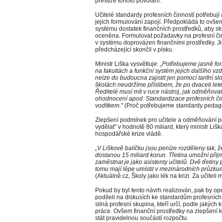
prestiže tohoto povolání.
Učitelé standardy profesních činností potřebují
jejich formulování zapojí. Předpokládá to ovše
systému dostatek finančních prostředků, aby sk
oceněna. Formulovat požadavky na profesní činno
v systému doprovázen finančními prostředky. J
předcházející skončil v písku.
Ministr Liška vysvětluje:
„Potřebujeme jasně fo
na fakultách a funkční systém jejich dalšího vz
nelze do budoucna zajistit jen pomocí tarifní 
školách neudržíme příslibem, že po dvaceti le
Ředitelé musí mít v ruce nástroj, jak odměňova
ohodnocení apod. Standardizace profesních činn
vodítkem."
(Proč potřebujeme standardy pedag
Zlepšení podmínek pro učitele a odměňování pod
vydělat" v hodnotě 80 miliard, který ministr Liš
hospodářské krize vládě.
„V Liškově balíčku jsou peníze rozděleny tak, ž
dostanou 15 miliard korun. Třetina umožní přij
zaměstnat je jako asistenty učitelů. Dvě třetiny 
tomu mají lépe umístit v mezinárodních průzku
(Aktuálně.cz, Školy jako lék na krizi. Za učiteli 
Pokud by byl tento návrh realizován, pak by opr
podíleli na diskusích ke standardům profesních č
silná profesní skupina, kteří určí, podle jakých 
práce. Ovšem finanční prostředky na zlepšení 
stát pravidelnou součástí rozpočtu.