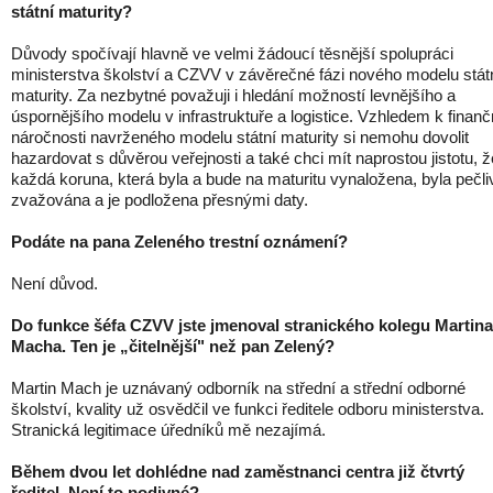
státní maturity?
Důvody spočívají hlavně ve velmi žádoucí těsnější spolupráci
ministerstva školství a CZVV v závěrečné fázi nového modelu stát
maturity. Za nezbytné považuji i hledání možností levnějšího a
úspornějšího modelu v infrastruktuře a logistice. Vzhledem k finanč
náročnosti navrženého modelu státní maturity si nemohu dovolit
hazardovat s důvěrou veřejnosti a také chci mít naprostou jistotu, ž
každá koruna, která byla a bude na maturitu vynaložena, byla pečli
zvažována a je podložena přesnými daty.
Podáte na pana Zeleného trestní oznámení?
Není důvod.
Do funkce šéfa CZVV jste jmenoval stranického kolegu Martina
Macha. Ten je „čitelnější" než pan Zelený?
Martin Mach je uznávaný odborník na střední a střední odborné
školství, kvality už osvědčil ve funkci ředitele odboru ministerstva.
Stranická legitimace úředníků mě nezajímá.
Během dvou let dohlédne nad zaměstnanci centra již čtvrtý
ředitel. Není to podivné?