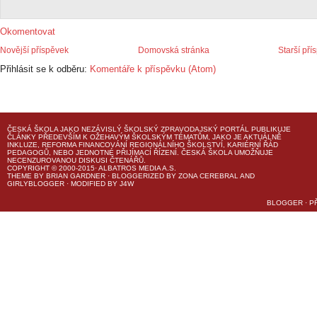
Okomentovat
Novější příspěvek
Domovská stránka
Starší pří
Přihlásit se k odběru:
Komentáře k příspěvku (Atom)
ČESKÁ ŠKOLA
JAKO NEZÁVISLÝ ŠKOLSKÝ ZPRAVODAJSKÝ PORTÁL PUBLIKUJE
ČLÁNKY PŘEDEVŠÍM K OŽEHAVÝM ŠKOLSKÝM TÉMATŮM, JAKO JE AKTUÁLNĚ
INKLUZE, REFORMA FINANCOVÁNÍ REGIONÁLNÍHO ŠKOLSTVÍ, KARIÉRNÍ ŘÁD
PEDAGOGŮ, NEBO JEDNOTNÉ PŘIJÍMACÍ ŘÍZENÍ.
ČESKÁ ŠKOLA
UMOŽŇUJE
NECENZUROVANOU DISKUSI ČTENÁŘŮ.
COPYRIGHT © 2000-2015· ALBATROS MEDIA A.S.
THEME
BY
BRIAN GARDNER
· BLOGGERIZED BY
ZONA CEREBRAL
AND
GIRLYBLOGGER
· MODIFIED BY
J4W
BLOGGER
·
P