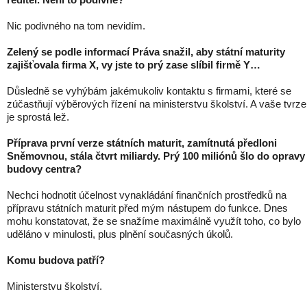
Nic podivného na tom nevidím.
Zelený se podle informací Práva snažil, aby státní maturity
zajišťovala firma X, vy jste to prý zase slíbil firmě Y…
Důsledně se vyhýbám jakémukoliv kontaktu s firmami, které se
zúčastňují výběrových řízení na ministerstvu školství. A vaše tvrze
je sprostá lež.
Příprava první verze státních maturit, zamítnutá předloni
Sněmovnou, stála čtvrt miliardy. Prý 100 miliónů šlo do opravy
budovy centra?
Nechci hodnotit účelnost vynakládání finančních prostředků na
přípravu státních maturit před mým nástupem do funkce. Dnes
mohu konstatovat, že se snažíme maximálně využít toho, co bylo
uděláno v minulosti, plus plnění současných úkolů.
Komu budova patří?
Ministerstvu školství.