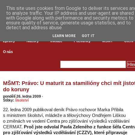
This site uses cookies from Google to deliver its services an
to analyze traffic. Your IP address and user-agent are shared
with Google along with performance and security metrics to
ensure quality of service, generate usage statistics, and to
detect and address abuse.
LEARN MORE
GOT IT
Zprávy
Názory
Inkluze
Pozvánky
MŠMT
Čtení
O nás
MŠMT: Právo: U maturit za stamilióny chci mít jisto
do koruny
pondělí 26. ledna 2009
·
Štítky:
školství
22. ledna 2009 publikoval deník Právo rozhovor Marka Přibila
s ministrem školství, mládeže a tělovýchovy Ondřejem Liškou
o změnách ve vedení Centra pro zjišťování výsledků vzdělávání
CERMAT.
Proč jste odvolal Pavla Zeleného z funkce šéfa Centr
pro zjišťování výsledků vzdělávání (CZZV), které připravuje