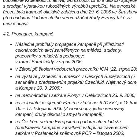
dopoledne vzdělávacích aktivit, workshopů, filmů a diskusí spojené
s prodejní výstavkou rukodělných výrobků uprchlíků. Na evropské
úrovni byla kampaň oficiálně zahájena dne 29. 6. 2006 ve Štrasbur
před budovou Parlamentního shromáždění Rady Evropy také za
české účasti.
4.2. Propagace kampaně
Následně probíhaly propagace kampaně při příležitosti
celonárodních akcí zaměřených na mládež, studenty,
pracovníky s mládeží a pedagogy:
v rámci Bambiriády v srpnu 2006;
v Zátoni při školení vedoucích pracovníků ICM (22. srpna 20
na výstavě „Vzdělání a řemeslo“ v Českých Budějovicích (2
semináře s představením projektů Czechkid, Najít nový do
a Kompas 20. 9. 2006);
na mezinárodním setkání Pionýr v Čelákovicích 23. 9. 2006;
na celostátní vzájemné výměně zkušeností (CVVZ) v Ostra
16. – 17. listopadu 2006 (2 workshopy, jeden věnovaný
kampani, druhý diskusi o smyslu kampaně);
na Českém sněmu Evropského parlamentu mládeže
(představení kampaně v krátkém vstupu na závěrečném
setkání v Poslanecké sněmovně PČR – listopad 2006;