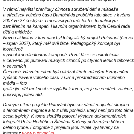
V rámci největší přehlídky činnosti sdružení dětí a mládeže
a středisek volného času Bambiriáda proběhla tato akce v květnu
2007 ve 27 českých a moravských městech s tematickým
zaměřením na kampaň. Hlavním organizátorem byla Česká rada
dětí a mládeže.
Novou aktivitou v kampani byl fotografický projekt Putování (červe
– srpen 2007), který měl dvě fáze. Pedagogický koncept byl
inovativně
vyvinut koordinátorkou kampaně. První fáze se uskutečnila
v červenci při putování mladých cizinců po čtyřech letních táborec
v severních
Čechách. Hlavním cílem bylo ukázat těmto mladým Evropanům
způsob trávení volného času v ČR a prostřednictvím účinného
média – foto
grafie jim dát možnost se vyjádřit k tomu, co je na cestách zaujme,
překvapí, potěší atd.
Druhým cílem projektu Putování bylo seznámit majoritní skupinu
s fenoménem migrace a to z úhlu pohledu, který není pro toto téma
zcela typický. K tomu sloužila putovní výstava dokumentárních
fotografií Petra Horkého a Štěpána Kačeny pořízených během
celého týdne. Fotografie z projektu jsou trvale vystaveny na
internetu:
www.putovani.eu
.