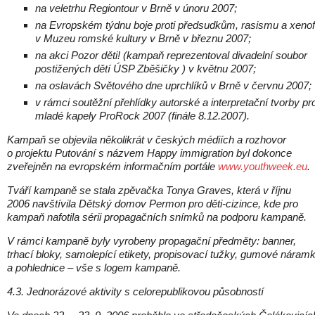
na veletrhu Regiontour v Brně v únoru 2007;
na Evropském týdnu boje proti předsudkům, rasismu a xenof
v Muzeu romské kultury v Brně v březnu 2007;
na akci Pozor děti! (kampaň reprezentoval divadelní soubor
postižených dětí ÚSP Zběšičky ) v květnu 2007;
na oslavách Světového dne uprchlíků v Brně v červnu 2007;
v rámci soutěžní přehlídky autorské a interpretační tvorby pr
mladé kapely ProRock 2007 (finále 8.12.2007).
Kampaň se objevila několikrát v českých médiích a rozhovor
o projektu Putování s názvem Happy immigration byl dokonce
zveřejněn na evropském informačním portále
www.youthweek.eu
.
Tváří kampaně se stala zpěvačka Tonya Graves, která v říjnu
2006 navštívila Dětský domov Permon pro děti-cizince, kde pro
kampaň nafotila sérii propagačních snímků na podporu kampaně.
V rámci kampaně byly vyrobeny propagační předměty: banner,
trhací bloky, samolepící etikety, propisovací tužky, gumové náram
a pohlednice – vše s logem kampaně.
4.3. Jednorázové aktivity s celorepublikovou působností