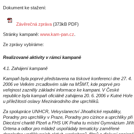
Dokument ke stažení:
Závěrečná zpráva
(
373kB PDF
)
Stránky kampaně:
www.kam-pan.cz
.
Ze zprávy vybíráme:
Realizované aktivity v rámci kampaně
4.1. Zahájení kampaně
Kampaň byla poprvé představena na tiskové konferenci dne 27. 4.
2006 ve Velkém zrcadlovém sále na MŠMT, kde poprvé pro
veřejnost zazněly základní informace ke kampani. V České
republice byla kampaň oficiálně zahájena 20. 6. 2006 v Kutné Hoře
u příležitosti oslavy Mezinárodního dne uprchlíků.
Za spolupráce UNHCR, Velvyslanectví Jihoafrické republiky,
Poradny pro uprchlíky v Praze, Poradny pro cizince a uprchlíky při
Diecézní charitě Plzeň a FHS UK Praha tu místní Gymnázium Jiří
Ortena a odbor pro mládež uspořádaly tematicky zaměřené