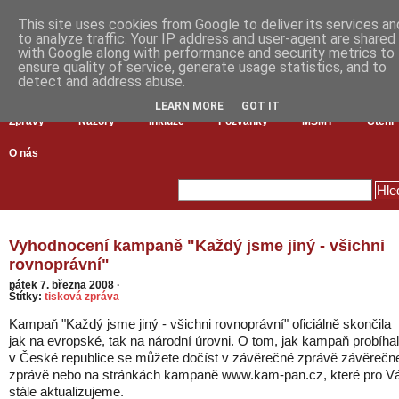
This site uses cookies from Google to deliver its services an
to analyze traffic. Your IP address and user-agent are shared
with Google along with performance and security metrics to
ensure quality of service, generate usage statistics, and to
detect and address abuse.
LEARN MORE
GOT IT
Zprávy
Názory
Inkluze
Pozvánky
MŠMT
Čtení
O nás
Vyhodnocení kampaně "Každý jsme jiný - všichni
rovnoprávní"
pátek 7. března 2008
·
Štítky:
tisková zpráva
Kampaň "Každý jsme jiný - všichni rovnoprávní" oficiálně skončila
jak na evropské, tak na národní úrovni. O tom, jak kampaň probíha
v České republice se můžete dočíst v závěrečné zprávě závěrečn
zprávě nebo na stránkách kampaně www.kam-pan.cz, které pro V
stále aktualizujeme.