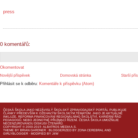
press
0 komentářů:
Okomentovat
Novější příspěvek
Domovská stránka
Starší pří
Přihlásit se k odběru:
Komentáře k příspěvku (Atom)
ČESKÁ ŠKOLA
JAKO NEZÁVISLÝ ŠKOLSKÝ ZPRAVODAJSKÝ PORTÁL PUBLIKUJE
ČLÁNKY PŘEDEVŠÍM K OŽEHAVÝM ŠKOLSKÝM TÉMATŮM, JAKO JE AKTUÁLNĚ
INKLUZE, REFORMA FINANCOVÁNÍ REGIONÁLNÍHO ŠKOLSTVÍ, KARIÉRNÍ ŘÁD
PEDAGOGŮ, NEBO JEDNOTNÉ PŘIJÍMACÍ ŘÍZENÍ.
ČESKÁ ŠKOLA
UMOŽŇUJE
NECENZUROVANOU DISKUSI ČTENÁŘŮ.
COPYRIGHT © 2000-2015· ALBATROS MEDIA A.S.
THEME
BY
BRIAN GARDNER
· BLOGGERIZED BY
ZONA CEREBRAL
AND
GIRLYBLOGGER
· MODIFIED BY
J4W