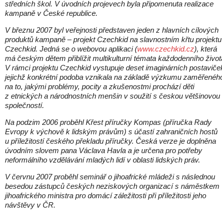
středních škol. V úvodních projevech byla připomenuta realizace
kampaně v České republice.
V březnu 2007 byl veřejnosti představen jeden z hlavních cílových
produktů kampaně – projekt Czechkid na slavnostním křtu projektu
Czechkid. Jedná se o webovou aplikaci (
www.czechkid.cz
), která
má českým dětem přiblížit multikulturní témata každodenního život
V rámci projektu Czechkid vystupuje deset imaginárních postaviče
jejichž konkrétní podoba vznikala na základě výzkumu zaměřenéh
na to, jakými problémy, pocity a zkušenostmi prochází děti
z etnických a národnostních menšin v soužití s českou většinovou
společností.
Na podzim 2006 proběhl Křest příručky Kompas (příručka Rady
Evropy k výchově k lidským právům) s účastí zahraničních hostů
u příležitostí českého překladu příručky. Česká verze je doplněna
úvodním slovem pana Václava Havla a je určena pro potřeby
neformálního vzdělávání mladých lidí v oblasti lidských práv.
V červnu 2007 proběhl seminář o jihoafrické mládeži s následnou
besedou zástupců českých neziskových organizací s náměstkem
jihoafrického ministra pro domácí záležitosti při příležitosti jeho
návštěvy v ČR.