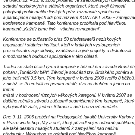
Ve dnech 22. – 23. 9. 2006 proběhlo ve středočeských Čelákovicíc
setkání neziskových a státních organizací, které svojí činností
pokrývají problematiku lidských práv, rozmanité společnosti
a participace mladých lidí pod názvem KONTAKT 2006 – zahajova
konference kampaně. Tato konference probíhala pod hlavičkou
kampaně „Každý jsme jiný – všichni rovnoprávní“.
Konference se zúčastnilo přes 50 představitelů neziskových
organizací i státních institucí, kteří v krátkých vystoupeních
prezentovali svoje aktivity, vzdělávací a jiné projekty a diskutovali
o možnostech budoucí spolupráce v této oblasti.
Tradicí se stala účast týmu kampaně v běžeckém závodě Brdskéh
poháru „Tuháčkův běh“. Závod je součástí tzv. Brdského poháru a
jeho trať měří 9,5 km. Tým kampaně v květnu 2006 tvořilo 8 běžců,
z nichž se tři umístili na prvním místě, dva na druhém a jeden na
třetím
místě v hodnocení různých věkových kategorií. V květnu 2007 se
dalšího ročníku závodu zúčastnil sedmičlenný tým kampaně, který
vybojoval tři zlaté, jednu stříbrnou a dvě bronzové medaile.
Dne 9. 11. 2006 proběhl na Pedagogické fakultě University Karlovy
v Praze workshop „My a oni“, který přivedl nejen odborné publikum
ale také desítku mladých studentů k zamyšlení nad našimi
předsudky. Workshop se odehrál pod hlavičkou kampaně.