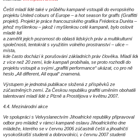
Čeští mladí lidé také v průběhu kampaně vstoupili do evropského
projektu United colours of Europe – a hot season for graffs (Graffitti
projekt). Projekt je práce francouzského grafika Fréderica Duréta –
jehož myšlenkou – jakož i myšlenkou celé kampaně, bylo oslovit
mladé lidi
a zaměřit jejich pozornost do oblasti lidských práv a multikulturní
společnosti, tentokrát s využitím volného prostranství – ulice –
místa,
kde často dochází k porušování základních práv člověka. Mladí lid
z více než 20 zemí, kde kampaň probíhala, se proto rozhodli do
projektu vstoupit a svými „graffiti performance“ ukázat, co pro ně
heslo „All different, All equal“ znamená.
Výstupem je jednotná publikace složená z příspěvků ze
zúčastněných zemí. Za Českou republiku graffiti uměním obohatili
talentovaní mladí lidé z Plzně a Prostějova v květnu 2007.
4.4. Mezinárodní akce
Ve spolupráci s Velvyslanectvím Jihoafrické republiky připravoval
odbor pro mládež v rámci kampaně oslavu Jihoafrického dne
mládeže, kterého se v červnu 2006 zúčastnili čeští a jihoafričtí
vysokoškolští studenti a dobrovolníci, v červnu 2007 studenti