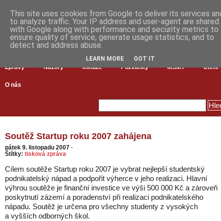
This site uses cookies from Google to deliver its services an
to analyze traffic. Your IP address and user-agent are shared
with Google along with performance and security metrics to
ensure quality of service, generate usage statistics, and to
detect and address abuse.
LEARN MORE
GOT IT
Zprávy
Názory
Inkluze
Pozvánky
MŠMT
Čtení
O nás
Soutěž Startup roku 2007 zahájena
pátek 9. listopadu 2007
·
Štítky:
tisková zpráva
Cílem soutěže Startup roku 2007 je vybrat nejlepší studentský
podnikatelský nápad a podpořit výherce v jeho realizaci. Hlavní
výhrou soutěže je finanční investice ve výši 500 000 Kč a zároveň
poskytnutí zázemí a poradenství při realizaci podnikatelského
nápadu. Soutěž je určena pro všechny studenty z vysokých
a vyšších odborných škol.