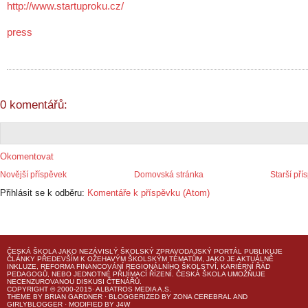
http://www.startuproku.cz/
press
0 komentářů:
Okomentovat
Novější příspěvek
Domovská stránka
Starší pří
Přihlásit se k odběru:
Komentáře k příspěvku (Atom)
ČESKÁ ŠKOLA
JAKO NEZÁVISLÝ ŠKOLSKÝ ZPRAVODAJSKÝ PORTÁL PUBLIKUJE
ČLÁNKY PŘEDEVŠÍM K OŽEHAVÝM ŠKOLSKÝM TÉMATŮM, JAKO JE AKTUÁLNĚ
INKLUZE, REFORMA FINANCOVÁNÍ REGIONÁLNÍHO ŠKOLSTVÍ, KARIÉRNÍ ŘÁD
PEDAGOGŮ, NEBO JEDNOTNÉ PŘIJÍMACÍ ŘÍZENÍ.
ČESKÁ ŠKOLA
UMOŽŇUJE
NECENZUROVANOU DISKUSI ČTENÁŘŮ.
COPYRIGHT © 2000-2015· ALBATROS MEDIA A.S.
THEME
BY
BRIAN GARDNER
· BLOGGERIZED BY
ZONA CEREBRAL
AND
GIRLYBLOGGER
· MODIFIED BY
J4W