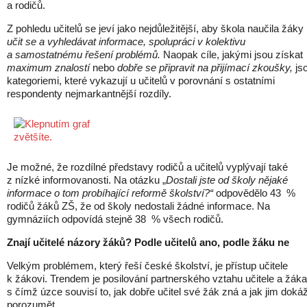
a rodičů.
Z pohledu učitelů se jeví jako nejdůležitější, aby škola naučila žáky
učit se a vyhledávat informace, spolupráci v kolektivu
a samostatnému řešení problémů.
Naopak cíle, jakými jsou získat
maximum znalostí
nebo
dobře se připravit na přijímací zkoušky,
js
kategoriemi, které vykazují u učitelů v porovnání s ostatními
respondenty nejmarkantnější rozdíly.
Je možné, že rozdílné představy rodičů a učitelů vyplývají také
z nízké informovanosti. Na otázku „
Dostali jste od školy nějaké
informace o tom probíhající reformě školství?“
odpovědělo 43 %
rodičů žáků ZŠ, že od školy nedostali žádné informace. Na
gymnáziích odpovídá stejně 38 % všech rodičů.
Znají učitelé názory žáků? Podle učitelů ano, podle žáku ne
Velkým problémem, který řeší české školství, je přístup učitele
k žákovi. Trendem je posilování partnerského vztahu učitele a žáka
s čímž úzce souvisí to, jak dobře učitel své žák zná a jak jim doká
porozumět.