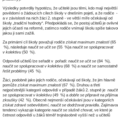
Výsledky potvrdily hypotézu, že učitelé jsou těmi, kdo mají největší
povědomí o žádoucích cílech školy v dnešním pojetí, a že rodiče -
a v závislosti na nich žáci 2. stupně - ve větší míře očekávají od
školy „tradiční hodnoty“. Předpokládá se, že postoj učitelů je ovlivn
jejich účastí na reformě, zatímco rodiče vnímají školu spíše takovo
jakou ji sami zažili.
Za primární cíl školy považují rodiče
získat maximum znalostí
(65
%), následuje
naučit se učit se
(55 %)a
naučit se spolupracovat
v kolektivu
(50 %).
Odpovědi učitelů lze seřadit v pořadí:
naučit se učit se
(84 %)
,
naučit se spolupracovat v kolektivu
(68 %)
a naučit se samostatně
řešit problémy
(45 %)
.
Žáci, podobně jako jejich rodiče, očekávají od školy, že jim hlavně
pomůže
získat maximum znalostí
(67 %). Druhou a třetí
nejpočetnější kategorií odpovědí v případě žáků 2. stupně je
naučit
se spolupracovat v kolektivu
(49 %) a
dobře se připravit na přijíma
zkoušky
(42 %)
.
Obecně nejmenší očekávání jsou v kategoriích
získat zdravé sebevědomí, naučit se dodržovat pravidla
. Zajímavo
tendenci vykazuje kategorie
naučit se slušně chovat
, ve které je
četnost odpovědí u žáků téměř trojnásobně vyšší než u učitelů