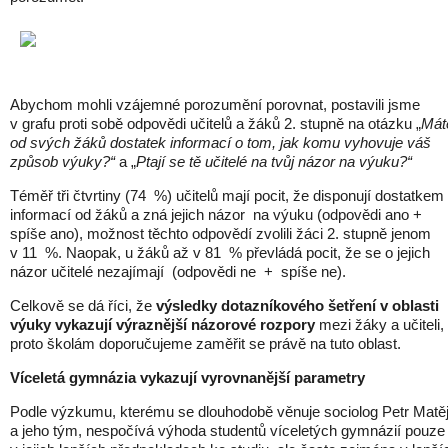
Abychom mohli vzájemné porozumění porovnat, postavili jsme
v grafu proti sobě odpovědi učitelů a žáků 2. stupně na otázku „
Mát
od svých žáků dostatek informací o tom, jak komu vyhovuje váš
způsob výuky?“
a „
Ptají se tě učitelé na tvůj názor na výuku?“
Téměř tři čtvrtiny (74 %) učitelů mají pocit, že disponují dostatkem
informací od žáků a zná jejich názor na výuku (odpovědi ano +
spíše ano), možnost těchto odpovědí zvolili žáci 2. stupně jenom
v 11 %. Naopak, u žáků až v 81 % převládá pocit, že se o jejich
názor učitelé nezajímají (odpovědi ne + spíše ne).
Celkově se dá říci, že
výsledky dotazníkového šetření v oblasti
výuky vykazují výraznější názorové rozpory
mezi žáky a učiteli,
proto školám doporučujeme zaměřit se právě na tuto oblast.
Víceletá gymnázia vykazují vyrovnanější parametry
Podle výzkumu, kterému se dlouhodobě věnuje sociolog Petr Matě
a jeho tým, nespočívá výhoda studentů víceletých gymnázií pouze