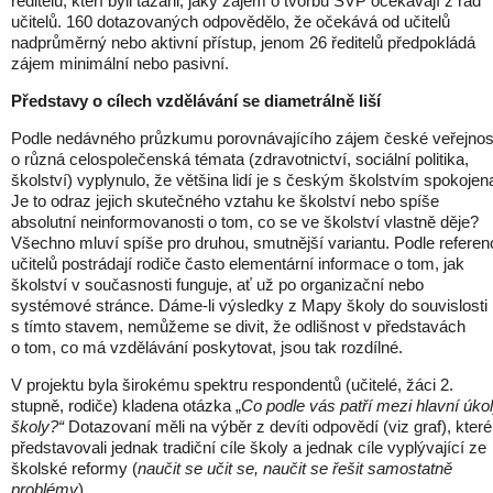
ředitelů, kteří byli tázáni, jaký zájem o tvorbu ŠVP očekávají z řad
učitelů. 160 dotazovaných odpovědělo, že očekává od učitelů
nadprůměrný nebo aktivní přístup, jenom 26 ředitelů předpokládá
zájem minimální nebo pasivní.
Představy o cílech vzdělávání se diametrálně liší
Podle nedávného průzkumu porovnávajícího zájem české veřejnos
o různá celospolečenská témata (zdravotnictví, sociální politika,
školství) vyplynulo, že většina lidí je s českým školstvím spokojen
Je to odraz jejich skutečného vztahu ke školství nebo spíše
absolutní neinformovanosti o tom, co se ve školství vlastně děje?
Všechno mluví spíše pro druhou, smutnější variantu. Podle referen
učitelů postrádají rodiče často elementární informace o tom, jak
školství v současnosti funguje, ať už po organizační nebo
systémové stránce. Dáme-li výsledky z Mapy školy do souvislosti
s tímto stavem, nemůžeme se divit, že odlišnost v představách
o tom, co má vzdělávání poskytovat, jsou tak rozdílné.
V projektu byla širokému spektru respondentů (učitelé, žáci 2.
stupně, rodiče) kladena otázka „
Co podle vás patří mezi hlavní úko
školy?“
Dotazovaní měli na výběr z devíti odpovědí (viz graf), které
představovali jednak tradiční cíle školy a jednak cíle vyplývající ze
školské reformy (
naučit se učit se, naučit se řešit samostatně
problémy
).