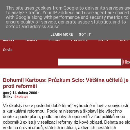
This site uses cookies from Google to deliver its services an
to analyze traffic. Your IP address and user-agent are shared
with Google along with performance and security metrics to
ensure quality of service, generate usage statistics, and to
detect and address abuse.
LEARN MORE
GOT IT
Zprávy
Názory
Inkluze
Pozvánky
MŠMT
Čtení
O nás
Bohumil Kartous: Průzkum Scio: Většina učitelů je
proti reformě!
úterý 11. dubna 2006
·
Štítky:
školství
Ve školství se v poslední době téměř výhradně mluví v souvislosti
s kurikulární reformou. Podle ministerstva školství jde všechno
dobře a podle plánu, podle mnohých oponentů z řad politiků nebo
odborníků existují v realizaci reformy rizikové oblasti. Debata se si
vede na úrovni úřadů, státních institucí, aktivních nestátních