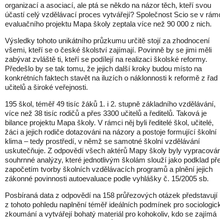
organizací a asociací, ale ptá se někdo na názor těch, kteří svou
účastí celý vzdělávací proces vytvářejí? Společnost Scio se v rám
evaluačního projektu Mapa školy zeptala více než 90 000 z nich.
Výsledky tohoto unikátního průzkumu určitě stojí za zhodnocení
všemi, kteří se o české školství zajímají. Povinně by se jimi měli
zabývat zvláště ti, kteří se podílejí na realizaci školské reformy.
Předešlo by se tak tomu, že jejich další kroky budou místo na
konkrétních faktech stavět na iluzích o náklonnosti k reformě z řad
učitelů a široké veřejnosti.
195 škol, téměř 49 tisíc žáků 1. i 2. stupně základního vzdělávání,
více než 38 tisíc rodičů a přes 3300 učitelů a ředitelů. Taková je
bilance projektu Mapa školy. V rámci něj byli ředitelé škol, učitelé,
žáci a jejich rodiče dotazováni na názory a postoje formující školní
klima – tedy prostředí, v němž se samotné školní vzdělávání
uskutečňuje. Z odpovědí všech aktérů Mapy školy byly vypracová
souhrnné analýzy, které jednotlivým školám slouží jako podklad př
započetím tvorby školních vzdělávacích programů a plnění jejich
zákonné povinnosti autoevaluace podle vyhlášky č. 15/2005 sb.
Posbíraná data z odpovědí na 158 průřezových otázek představují
z tohoto pohledu naplnění téměř ideálních podmínek pro sociologic
zkoumání a vytvářejí bohatý materiál pro kohokoliv, kdo se zajímá