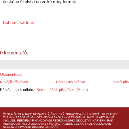
českého školství do velké míry formují.
Bohumil Kartous
0 komentářů:
Okomentovat
Novější příspěvek
Domovská stránka
Starší pří
Přihlásit se k odběru:
Komentáře k příspěvku (Atom)
ČESKÁ ŠKOLA
JAKO NEZÁVISLÝ ŠKOLSKÝ ZPRAVODAJSKÝ PORTÁL PUBLIKUJE
ČLÁNKY PŘEDEVŠÍM K OŽEHAVÝM ŠKOLSKÝM TÉMATŮM, JAKO JE AKTUÁLNĚ
INKLUZE, REFORMA FINANCOVÁNÍ REGIONÁLNÍHO ŠKOLSTVÍ, KARIÉRNÍ ŘÁD
PEDAGOGŮ, NEBO JEDNOTNÉ PŘIJÍMACÍ ŘÍZENÍ.
ČESKÁ ŠKOLA
UMOŽŇUJE
NECENZUROVANOU DISKUSI ČTENÁŘŮ.