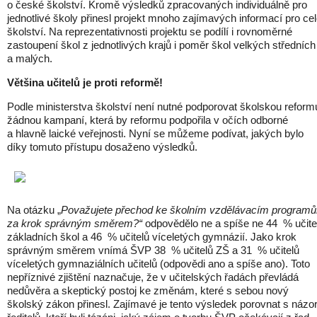
o české školství. Kromě výsledků zpracovaných individuálně pro
jednotlivé školy přinesl projekt mnoho zajímavých informací pro ce
školství. Na reprezentativnosti projektu se podílí i rovnoměrné
zastoupení škol z jednotlivých krajů i poměr škol velkých středních
a malých.
Většina učitelů je proti reformě!
Podle ministerstva školství není nutné podporovat školskou reform
žádnou kampaní, která by reformu podpořila v očích odborné
a hlavně laické veřejnosti. Nyní se můžeme podívat, jakých bylo
díky tomuto přístupu dosaženo výsledků.
Na otázku „
Považujete přechod ke školním vzdělávacím program
za krok správným směrem?“
odpovědělo ne a spíše ne 44 % učite
základních škol a 46 % učitelů víceletých gymnázií. Jako krok
správným směrem vnímá ŠVP 38 % učitelů ZŠ a 31 % učitelů
víceletých gymnaziálních učitelů (odpovědi ano a spíše ano). Toto
nepříznivé zjištění naznačuje, že v učitelských řadách převládá
nedůvěra a skeptický postoj ke změnám, které s sebou nový
školský zákon přinesl. Zajímavé je tento výsledek porovnat s názo