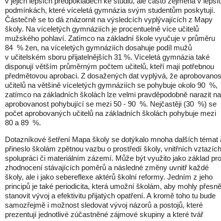
v jejich lepších předpokladech ke studiu, ale často zejména v lepší
podmínkách, které víceletá gymnázia svým studentům poskytují.
Částečně se to dá znázornit na výsledcích vyplývajících z Mapy
školy. Na víceletých gymnáziích je procentuelně více učitelů
mužského pohlaví. Zatímco na základní škole vyučuje v průměru
84 % žen, na víceletých gymnáziích dosahuje podíl mužů
v učitelském sboru přijatelnějších 31 %. Víceletá gymnázia také
disponují větším průměrným počtem učitelů, kteří mají potřebnou
předmětovou aprobaci. Z dosažených dat vyplývá, že aprobovanos
učitelů na většině víceletých gymnáziích se pohybuje okolo 90 %,
zatímco na základních školách lze velmi pravděpodobně narazit na
aprobovanost pohybující se mezi 50 - 90 %. Nejčastěji (30 %) se
počet aprobovaných učitelů na základních školách pohybuje mezi
80 a 89 %.
Dotazníkové šetření Mapa školy se dotýkalo mnoha dalších témat
přineslo školám zpětnou vazbu o prostředí školy, vnitřních vztazích
spolupráci či materiálním zázemí. Může být využito jako základ pr
zhodnocení stávajících poměrů a následné změny uvnitř každé
školy, ale i jako sebereflexe aktérů školní reformy. Jedním z jeho
principů je také periodicita, která umožní školám, aby mohly přesn
stanovit vývoj a efektivitu přijatých opatření. A kromě toho tu bude
samozřejmě i možnost sledovat vývoj názorů a postojů, které
prezentují jednotlivé zúčastněné zájmové skupiny a které tvář