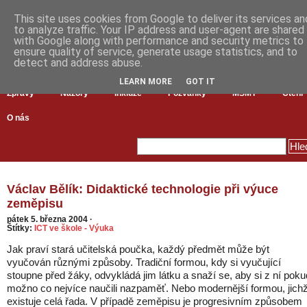
This site uses cookies from Google to deliver its services an
to analyze traffic. Your IP address and user-agent are shared
with Google along with performance and security metrics to
ensure quality of service, generate usage statistics, and to
detect and address abuse.
LEARN MORE
GOT IT
Zprávy
Názory
Inkluze
Pozvánky
MŠMT
Čtení
O nás
Václav Bělík: Didaktické technologie při výuce
zeměpisu
pátek 5. března 2004
·
Štítky:
ICT ve škole - Výuka
Jak praví stará učitelská poučka, každý předmět může být
vyučován různými způsoby. Tradiční formou, kdy si vyučující
stoupne před žáky, odvykládá jim látku a snaží se, aby si z ní poku
možno co nejvíce naučili nazpaměť. Nebo modernější formou, jich
existuje celá řada. V případě zeměpisu je progresivním způsobem