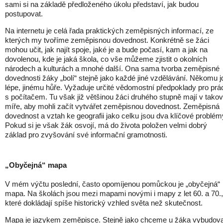
sami si na základě předloženého úkolu představí, jak budou
postupovat.
Na internetu je celá řada praktických zeměpisných informací, ze
kterých my tvoříme zeměpisnou dovednost. Konkrétně se žáci
mohou učit, jak najít spoje, jaké je a bude počasí, kam a jak na
dovolenou, kde je jaká škola, co vše můžeme zjistit o okolních
národech a kulturách a mnohé další. Ona sama tvorba zeměpisné
dovednosti žáky „bolí“ stejně jako každé jiné vzdělávání. Někomu j
lépe, jinému hůře. Vyžaduje určité vědomostní předpoklady pro prá
s počítačem. Tu však již většinou žáci druhého stupně mají v tako
míře, aby mohli začít vytvářet zeměpisnou dovednost. Zeměpisná
dovednost a vztah ke geografii jako celku jsou dva klíčové problém
Pokud si je však žák osvojí, má do života položen velmi dobrý
základ pro zvyšování své informační gramotnosti.
„Obyčejná“ mapa
V mém výčtu poslední, často opomíjenou pomůckou je „obyčejná“
mapa. Na školách jsou mezi mapami novými i mapy z let 60. a 70.,
které dokládají spíše historický vzhled světa než skutečnost.
Mapa je jazykem zeměpisce. Stejně jako chceme u žáka vybudova