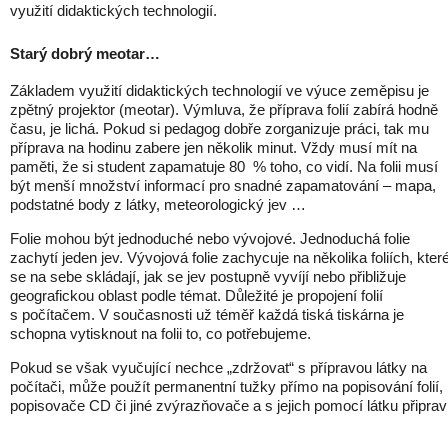
využití didaktických technologií.
Starý dobrý meotar…
Základem využití didaktických technologií ve výuce zeměpisu je
zpětný projektor (meotar). Výmluva, že příprava folií zabírá hodně
času, je lichá. Pokud si pedagog dobře zorganizuje práci, tak mu
příprava na hodinu zabere jen několik minut. Vždy musí mít na
paměti, že si student zapamatuje 80 % toho, co vidí. Na folii musí
být menší množství informací pro snadné zapamatování – mapa,
podstatné body z látky, meteorologický jev …
Folie mohou být jednoduché nebo vývojové. Jednoduchá folie
zachytí jeden jev. Vývojová folie zachycuje na několika foliích, kter
se na sebe skládají, jak se jev postupně vyvíjí nebo přibližuje
geografickou oblast podle témat. Důležité je propojení folií
s počítačem. V současnosti už téměř každá tiská tiskárna je
schopna vytisknout na folii to, co potřebujeme.
Pokud se však vyučující nechce „zdržovat“ s přípravou látky na
počítači, může použít permanentní tužky přímo na popisování folií,
popisovače CD či jiné zvýrazňovače a s jejich pomocí látku připravi