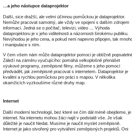
…a jeho nástupce dataprojektor
Další, sice dražší, ale velmi účinnou pomůckou je dataprojektor.
Nemůže pracovat samotný, ale vždy ve spojení s dalším zdrojem
informací. Jedná se o počítač, televizi, video … Výhoda
dataprojektoru je v jeho viditelnosti a názornosti širokému publiku.
Nevýhodou je jeho cena, a pokud není napevno připojen, tak mnoh
i manipulace s ním.
V čem všem nám může dataprojektor pomoci je obtížně popsatelné
Záleží na záměru vyučujícího: pomáhá velkoplošně přenášet
výukové programy, zeměpisné filmy, můžeme s jeho pomocí
předvádět, jak zeměpisně pracovat s internetem. Dataprojektor je
kvalitní a rychlou pomůckou pro práci s mapou. V několika
okamžicích vyzkoušíme různé druhy map.
Internet
Další moderní technologií, bez které se čím dál méně obejdeme, je
internet. Na internetu mohou žáci najít v podstatě vše. Je však
důležité je naučit hledat. Musíme je naučit myslet zeměpisně.
Internet je jako stvořený pro vytváření zeměpisných projektů. Oni