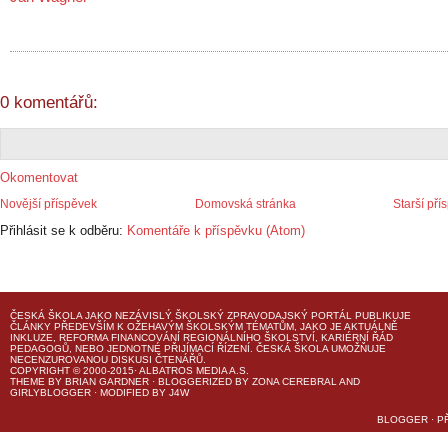
0 komentářů:
Okomentovat
Novější příspěvek
Domovská stránka
Starší pří
Přihlásit se k odběru:
Komentáře k příspěvku (Atom)
ČESKÁ ŠKOLA
JAKO NEZÁVISLÝ ŠKOLSKÝ ZPRAVODAJSKÝ PORTÁL PUBLIKUJE
ČLÁNKY PŘEDEVŠÍM K OŽEHAVÝM ŠKOLSKÝM TÉMATŮM, JAKO JE AKTUÁLNĚ
INKLUZE, REFORMA FINANCOVÁNÍ REGIONÁLNÍHO ŠKOLSTVÍ, KARIÉRNÍ ŘÁD
PEDAGOGŮ, NEBO JEDNOTNÉ PŘIJÍMACÍ ŘÍZENÍ.
ČESKÁ ŠKOLA
UMOŽŇUJE
NECENZUROVANOU DISKUSI ČTENÁŘŮ.
COPYRIGHT © 2000-2015· ALBATROS MEDIA A.S.
THEME
BY
BRIAN GARDNER
· BLOGGERIZED BY
ZONA CEREBRAL
AND
GIRLYBLOGGER
· MODIFIED BY
J4W
BLOGGER
·
P