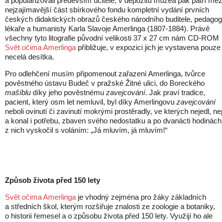
a popularizovali především učitelé, v depozitu muzea pak patří mez
nejzajímavější část sbírkového fondu kompletní vydání prvních
českých didaktických obrazů českého národního buditele, pedagog
lékaře a humanisty Karla Slavoje Amerlinga (1807-1884). Právě
všechny tyto litografie původní velikosti 37 x 27 cm nám CD-ROM
Svět očima Amerlinga
přibližuje, v expozici jich je vystavena pouze
necelá desítka.
Pro odlehčení musím připomenout zařazení Amerlinga, tvůrce
pověstného ústavu Budeč v pražské Žitné ulici, do Boreckého
mašíblu
díky jeho pověstnému
zavejcování
. Jak praví tradice,
pacient, který osm let nemluvil, byl díky Amerlingovu
zavejcování
neboli ovinutí či zavinutí mokrými prostěradly, ve kterých nejedl, nep
a konal i potřebu, zbaven svého nedostatku a po dvanácti hodinách
z nich vyskočil s voláním:
„
Já mluvím, já mluvím!
“
Způsob života před 150 lety
Svět očima Amerlinga
je vhodný zejména pro žáky základních
a středních škol, kterým rozšiřuje znalosti ze zoologie a botaniky,
o historii řemesel a o způsobu života před 150 lety. Využijí ho ale