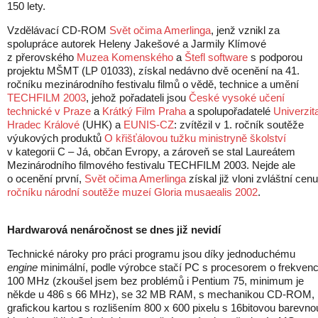
150 lety.
Vzdělávací CD-ROM
Svět očima Amerlinga
, jenž vznikl za
spolupráce autorek Heleny Jakešové a Jarmily Klímové
z přerovského
Muzea Komenského
a
Štefl software
s podporou
projektu MŠMT (LP 01033), získal nedávno dvě ocenění na 41.
ročníku mezinárodního festivalu filmů o vědě, technice a umění
TECHFILM 2003
, jehož pořadateli jsou
České vysoké učení
technické v Praze
a
Krátký Film Praha
a spolupořadatelé
Univerzit
Hradec Králové
(UHK) a
EUNIS-CZ
: zvítězil v 1. ročník soutěže
výukových produktů
O křišťálovou tužku ministryně školství
v kategorii C – Já, občan Evropy, a zároveň se stal Laureátem
Mezinárodního filmového festivalu TECHFILM 2003. Nejde ale
o ocenění první,
Svět očima Amerlinga
získal již vloni zvláštní cen
ročníku národní soutěže muzeí Gloria musaealis 2002
.
Hardwarová nenáročnost se dnes již nevidí
Technické nároky pro práci programu jsou díky jednoduchému
engine
minimální, podle výrobce stačí PC s procesorem o frekvenc
100 MHz (zkoušel jsem bez problémů i Pentium 75, minimum je
někde u 486 s 66 MHz), se 32 MB RAM, s mechanikou CD-ROM,
grafickou kartou s rozlišením 800 x 600 pixelu s 16bitovou barevno