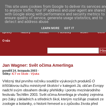
This site uses cookies from Google to deliver its services an
to analyze traffic. Your IP address and user-agent are shared
with Google along with performance and security metrics to
ensure quality of service, generate usage statistics, and to
detect and address abuse.
LEARN MORE
GOT IT
Zprávy
Názory
Inkluze
Pozvánky
MŠMT
Čtení
O nás
Jan Wagner: Svět očima Amerlinga
pondělí 24. listopadu 2003
·
Štítky:
ICT ve škole - Výuka
Vítězný titul prvního ročníku soutěže výukových produktů
O
křišťálovou tužku ministryně školství
v kategorii
Já, občan Evropy
nadchl svým obsahem diváky přehlídky i porotu mezinárodního
festivalu Techfilm 2003. Svět očima Amerlinga je vhodný zejména
pro žáky základních a středních škol, kterým rozšiřuje znalosti ze
zoologie a botaniky, o historii řemesel a o způsobu života před