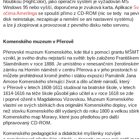
hloubkou (HighColor), jako operační systém je vyžadován MS
Windows 95 nebo vyšší, doporučena je zvuková karta. Aplikace
Sv
očima Amerlinga
se spouští přímo z CD-ROM (nic se tedy na pev
disk neinstaluje, nezapisuje a nemění se ani nastavení systému)
a lze ji zkopírovat a provozovat z pevného disku nebo serveru.
Komenského muzeum v Přerově
Přerovské muzeum Komenského, kde titul s pomocí grantu MŠMT
vznikl, je svého druhu nejstarší na světě: bylo založeno Františkem
Slaměníkem v roce 1888. Je umístěno v renesančním žerotínské
zámku na Horním náměstí v centru Přerova a v jeho prostorách si
můžete prohlédnout kromě jiného i stálou expozici Památník Jana
Amose Komenského shrnující život a dílo
učitele národů
, který
v Přerově v letech 1608-1611 studoval na bratrské škole, v letech
1614-1616 na téže škole působil jako učitel a v roce 1618 se zde
i poprvé oženil s Magdalenou Vizovskou. Muzeum Komenského
vlastní ve svých sbírkách dva originální Komenského dopisy, více
než stovku Komenského děl vydaných do roku 1800 a velkou sbír
Komenského map Moravy, které jsou předlohou pro další
připravovaný CD-ROM.
Komenského pedagogické a didaktické myšlenky rozvíjeli