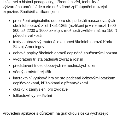
i zájemci o historii pedagogiky, přírodních věd, techniky či
výtvarného umění. Jde o víc než vítané zpřístupnění muzejní
expozice. Součástí aplikace jsou:
prohlížení originálního souboru sto padesáti nascanovaných
školních obrazů z let 1851-1865 (rozlišení je v rozmezí 1200
800 až 2200 x 1600 pixelu) s možností zvětšení až na 150
původní velikosti
texty a obrazový materiál o autorovi školních obrazů Karlu
Slavoji Amerlingovi
dobové popisy školních obrazů doplněné současnými pozna
vyobrazení tři sta padesáti zvířat a rostlin
představení třiceti dobových řemeslnických dílen
věcný a místní rejstřík
interaktivní výuková hra se sto padesáti kvízovými otázkami
doplňovačkami, křížovkami a přesmyčkami
otázky k zamyšlení pro zvídavé
fulltextové vyhledávání
Provedení aplikace s důrazem na grafickou složku vycházející