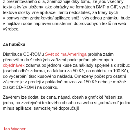
z prezentovaného díla, znemožňuje díky tomu, že jsou všechny
texty a kvízy uloženy jako obrázky ve formátech BMP a GIF, využit
textové složky vně aplikace. Tento nedostatek, za který bych
v pomyslném
známkování
aplikace snížil výslednou známku, bude
v nejbližší době napraven umístěním doprovodných textů na web
výrobce.
Za hubičku
Distribuce CD-ROMu
Svět očima Amerlinga
probíhá zatím
především do školských zařízení podle pořadí písemných
objednávek
zdarma po jednom kuse za náklady spojené s distribuc
(osobní odběr zdarma, na fakturu za 50 Kč, na dobírku za 100 Kč),
do vyčerpání tisícikusového nákladu. Omezený počet pro ostatní
zájemce je v prodeji v pokladně muzea za 150 Kč nebo je možné
získat CD-ROM i na dobírku.
Závěrem lze dodat, že cena, nápad, obsah a grafické řešení za
jedna, po zveřejnění textového obsahu na webu si
„
odmáznu
“
jedin
minus aplikace: samozřejmě doporučuji!
Jan Wagner