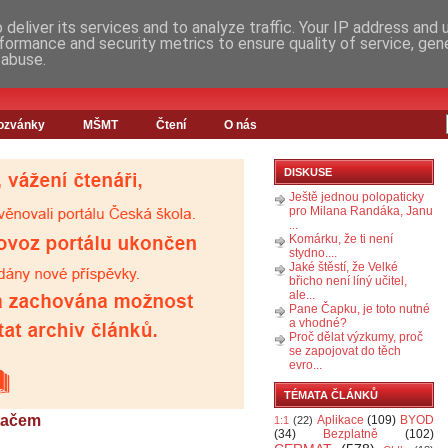
deliver its services and to analyze traffic. Your IP address and
formance and security metrics to ensure quality of service, ge
 abuse.
ozvánky
MŠMT
Čtení
O nás
DISKUSE
Ještě jednou polopaticky
pro Milana Randáka, Janu
...
Komárku, že ti není
stydno....
Jaké štěstí, že Velké
břicho není líný učitel,
ale...
Pane Čapku, je toto nutné
a vhodné?
Proč dělat výzkumy, proč
se zapojovat do těch
evro...
TÉMATA ČLÁNKŮ
ítačem
Aplikace
(109)
BYOD
1:1
(22)
(34)
Bezplatně
(102)