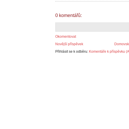
0 komentářů:
Okomentovat
Novější příspěvek
Domovská
Přihlásit se k odběru:
Komentáře k příspěvku (