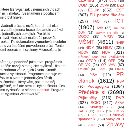
CERMAT
(578)
CLIL
(18)
DUM
(205)
DVPP
(59)
DZS
eré lze využít jak v nejnižších třídách
EDUin
(852)
ESF
(39)
enších školáků. Seznámení s počítačem
(807)
EU peníze školám
ělo být hravé.
ICT
(257)
FAQ
(87)
ovládnutí práce s myší, koordinaci oka
(1907)
IWB
(32)
Jak na
ní a zadání jména hráče dostanete za úkol
DUM
(16)
Jazyky pro děti
(1)
o jednotlivých pokojích. Pro úklid
MOOC
(35)
MPSV
(61)
myší, které si tak malé děti procvičí.
MŠMT
(4611)
ý pokoj. Po dokonalém vygruntování celého
NAEP
omu za úspěšně provedenou práci. Tento
NIDV
(228)
NIDM
(58)
(14)
šemi operačními systémy Microsoftu a je
NÚV
(321)
NÚOV
(55)
Národní rada pro vzdělávání
OECD
(114)
OER
(25)
(16)
árna) je podobně jako první prográmek
OP VK
(24)
OP VVV
(67)
 dítěte rozvíjí strategické myšlení. Úkolem
Ostatní
(6)
PIAAC
(8)
PIRLS
tem známou věc z jejich života. Kromě
PR
arvit a vytisknout. Prográmek pracuje ve
PISA
(119)
(13)
žstvím a tvarem jednotlivých částí).
článek
(1612)
PSP
i čmeláka, který vám, pokud na něj
ngličtině, což ale nemusí být na škodu. Cca
Pedagogika
(1364)
(80)
arma vyzkoušet a stáhnout
odsud
. Program
Přečtěte si
(2698)
tu s výjimkou Windows ME.
Přijímačky
(216)
RVP
(627)
SCIO
(317)
SKAV
(148)
Strategie 2020
(46)
TIMSS
TALIS
(19)
TEDx
(10)
(39)
UJAK
(25)
Učitelský
spomocník
(169)
Volby 2013
Zprávy
(40)
VÚP
(53)