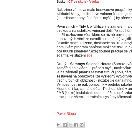
Štítky:
ICT ve škole - Výuka
Nabízíme vám dva malé freewarové prográmky, kt
základní školy, tak třeba ve volném čase nejm
(koordinace pohybů, práce s myší…) by přece m
První z nich –
Tidy Up
(Uklízej) je zaměřen na 
s rukou a na estetické vnímání dětí. Po spuště
uložit rozházené věci, které se různě povalují p
pohozených věcí lze navolit poklepání (dvojklik) 
Jakmile máte uklizeno, dostanete na úklid nov
domu vám program nabídne možnost tisku dipl
cca 800kb (sbalený *.exe) soubor pracuje se v
zdarma ke stažení
zde
.
Druhý –
Sammys Science House
(Samova věd
zaměřen na ovládnutí práce s myší, navíc však u
je na základě plánku sestavit stroj či jinou, dě
sestavení na obrazovce lze výsledný výtvor vyb
třech úrovních obtížnosti (složitost je dána mno
Vymožeností je pak pomocník v podobě jakéhos
klepnete, říká, co máte dělat. Pochopitelně v a
2MB (*.exe) instalační soubor můžete opět zd
pracuje se všemi operačními systémy Microsof
Pavel Stopa