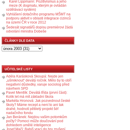
Karel Lippmann: Pozitivismus a jeho
meze (K dogmatu, kterým je ovládán
vzdělávací systém)
Vyhlášení dotačního programu MŠMT na
podporu aktivit v oblasti integrace cizinců
na území ČR v roce 2012
Šedesát signatářů dopisu premiérovi žádá
odvolání ministra Dobeše
ČLÁNKY DLE DATA
UČITELSKÉ LISTY
Adéla Karásková Skoupá: Nejde jen
„ušmiknout“ devátý ročník. Mělo by to obří
negativní důsledky, varuje sociolog před
návrhem SPD
Pavel Mentlík: Devátá třída (první část):
Kolik let má mít základní škola
Markéta Hronová: Jak pozvednout české
školy? Máme recept a není to ani tak
drahé, hodnotí pětiletý projekt šéf
nadačního fondu
Jan Beránek: Nejdou vašim potomkům
počty? Pomoci může doučování pod
dohledem umělé inteligence
Josef Mačí: Babiš vrací do hry zrušení