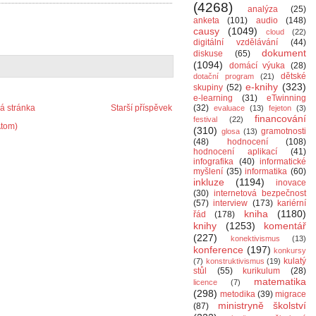
(4268)
analýza
(25)
anketa
(101)
audio
(148)
causy
(1049)
cloud
(22)
digitální vzdělávání
(44)
dokument
diskuse
(65)
(1094)
domácí výuka
(28)
dětské
dotační program
(21)
e-knihy
(323)
skupiny
(52)
e-learning
(31)
eTwinning
 stránka
Starší příspěvek
(32)
evaluace
(13)
fejeton
(3)
financování
festival
(22)
Atom)
(310)
gramotnosti
glosa
(13)
(48)
hodnocení
(108)
hodnocení aplikací
(41)
infografika
(40)
informatické
myšlení
(35)
informatika
(60)
inkluze
(1194)
inovace
(30)
internetová bezpečnost
(57)
interview
(173)
kariérní
kniha
(1180)
řád
(178)
knihy
(1253)
komentář
(227)
konektivismus
(13)
konference
(197)
konkursy
kulatý
(7)
konstruktivismus
(19)
stůl
(55)
kurikulum
(28)
matematika
licence
(7)
(298)
metodika
(39)
migrace
ministryně školství
(87)