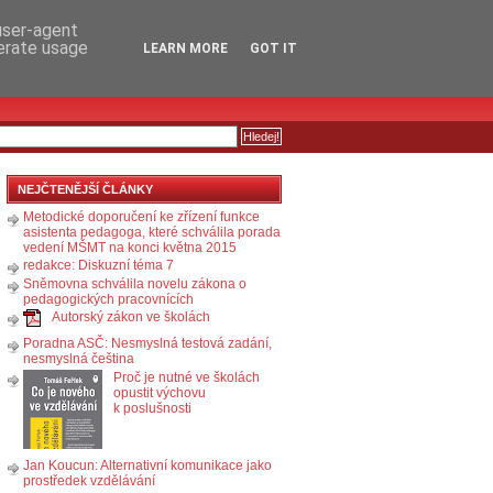
RSS
KOMENTÁŘE
 user-agent
nerate usage
LEARN MORE
GOT IT
NEJČTENĚJŠÍ ČLÁNKY
Metodické doporučení ke zřízení funkce
asistenta pedagoga, které schválila porada
vedení MŠMT na konci května 2015
redakce: Diskuzní téma 7
Sněmovna schválila novelu zákona o
pedagogických pracovnících
Autorský zákon ve školách
Poradna ASČ: Nesmyslná testová zadání,
nesmyslná čeština
Proč je nutné ve školách
opustit výchovu
k poslušnosti
Jan Koucun: Alternativní komunikace jako
prostředek vzdělávání