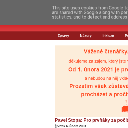
This site uses cookies from Google to 
are shared with Google along with per
statistics, and to detect and address
Zprávy
Názory
Inkluze
P
Pavel Stopa: Pro prvňáky za poč
čtvrtek 6. února 2003
·