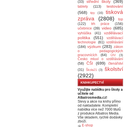
střední školy
(369)
(33)
testování
tablety
(113)
tisková
(568)
tipy
(16)
zpráva
(2808)
top
(122)
trh práce
(156)
video
(685)
učebnice
(39)
vzdělávací
vyhláška
(41)
politika
(551)
vzdělávací
technologie
(61)
vzdělávání
výzkum
(283)
(184)
zákon
o pedagogických
pracovnících
(64)
ÚIV
(3)
Česko mluví o vzdělávání
ČŠI
(699)
(58)
čtenářství
školství
(31)
Škola21
(3)
(2922)
KNIHKUPECTVÍ
Využijte nabídku pro školy a
učitele od
Albatrosmedia.cz!
Slevy a akce na knihy přímo
od nakladatele. Kompletní
nabídka více než 7000 titulů
z produkce Albatros Media.
Vše skladem, rychlé dodávky
zboží.
E-shop