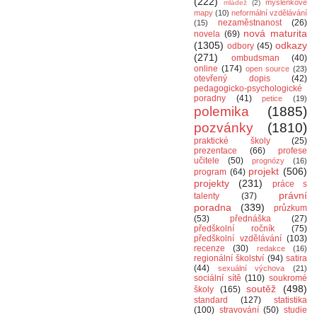
(222)
myšlenkové
mládež
(2)
mapy
(10)
neformální vzdělávání
nezaměstnanost
(26)
(15)
nová maturita
novela
(69)
(1305)
odkazy
odbory
(45)
(271)
ombudsman
(40)
online
(174)
open source
(23)
otevřený dopis
(42)
pedagogicko-psychologické
poradny
(41)
petice
(19)
polemika
(1885)
pozvánky
(1810)
praktické školy
(25)
prezentace
(66)
profese
učitele
(50)
prognózy
(16)
projekt
(506)
program
(64)
projekty
(231)
práce s
právní
talenty
(37)
poradna
(339)
průzkum
(53)
přednáška
(27)
předškolní ročník
(75)
předškolní vzdělávání
(103)
recenze
(30)
redakce
(16)
regionální školství
(94)
satira
(44)
sexuální výchova
(21)
sociální sítě
(110)
soukromé
soutěž
(498)
školy
(165)
standard
(127)
statistika
(100)
stravování
(50)
studie