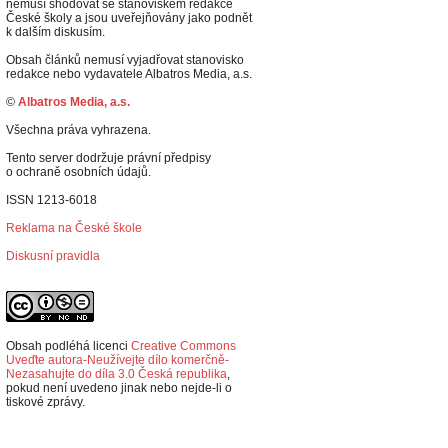
nemusí shodovat se stanoviskem redakce
České školy a jsou uveřejňovány jako podnět
k dalším diskusím.
Obsah článků nemusí vyjadřovat stanovisko
redakce nebo vydavatele Albatros Media, a.s.
©
Albatros Media, a.s.
Všechna práva vyhrazena.
Tento server dodržuje právní předpisy
o ochraně osobních údajů.
ISSN 1213-6018
Reklama na České škole
Diskusní pravidla
Obsah podléhá licenci
Creative Commons
Uveďte autora-Neužívejte dílo komerčně-
Nezasahujte do díla 3.0 Česká republika
,
p
okud není uvedeno jinak nebo nejde-li o
tiskové zprávy.