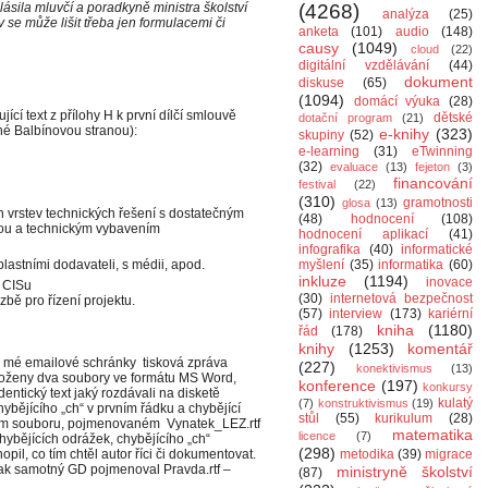
sila mluvčí a poradkyně ministra školství
(4268)
analýza
(25)
se může lišit třeba jen formulacemi či
anketa
(101)
audio
(148)
causy
(1049)
cloud
(22)
digitální vzdělávání
(44)
dokument
diskuse
(65)
(1094)
domácí výuka
(28)
ící text z přílohy H k první dílčí smlouvě
dětské
dotační program
(21)
ěné Balbínovou stranou):
e-knihy
(323)
skupiny
(52)
e-learning
(31)
eTwinning
(32)
evaluace
(13)
fejeton
(3)
financování
festival
(22)
(310)
gramotnosti
glosa
(13)
 vrstev technických řešení s dostatečným
(48)
hodnocení
(108)
bou a technickým vybavením
hodnocení aplikací
(41)
infografika
(40)
informatické
lastními dodavateli, s médii, apod.
myšlení
(35)
informatika
(60)
inkluze
(1194)
inovace
o CISu
(30)
internetová bezpečnost
zbě pro řízení projektu.
(57)
interview
(173)
kariérní
kniha
(1180)
řád
(178)
knihy
(1253)
komentář
o mé emailové schránky tisková zpráva
(227)
konektivismus
(13)
loženy dva soubory ve formátu MS Word,
konference
(197)
konkursy
entický text jaký rozdávali na disketě
kulatý
(7)
konstruktivismus
(19)
ybějícího „ch“ v prvním řádku a chybějící
stůl
(55)
kurikulum
(28)
hém souboru, pojmenovaném Vynatek_LEZ.rtf
matematika
licence
(7)
hybějících odrážek, chybějícího „ch“
(298)
pil, co tím chtěl autor říci či dokumentovat.
metodika
(39)
migrace
 pak samotný GD pojmenoval Pravda.rtf –
ministryně školství
(87)