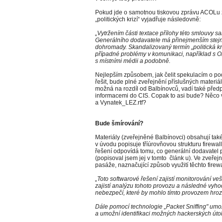
Pokud jde o samotnou tiskovou zprávu ACOLu z
„politických krizí“ vyjadřuje následovně:
„Vytržením části textace přílohy této smlouvy s
Generálního dodavatele má přinejmenším stejn
dohromady. Skandalizovaný termín „politická kr
případné problémy v komunikaci, například s O
s místními médii a podobně.
Nejlepším způsobem, jak čelit spekulacím o podst
řešit, bude plné zveřejnění příslušných materi
možná na rozdíl od Balbínovců, vadí také předp
informacemi do CIS. Copak to asi bude? Něco v
a Vynatek_LEZ.rtf?
Bude šmírování?
Materiály (zveřejněné Balbínovci) obsahují také
v úvodu popisuje tříúrovňovou strukturu firewall
řešení odpovídá tomu, co generální dodavatel 
(popisoval jsem jej v tomto článk u). Ve zveřej
pasáže, naznačující způsob využití těchto firewa
„Toto softwarové řešení zajistí monitorování ve
zajistí analýzu tohoto provozu a následné vyh
nebezpečí, které by mohlo tímto provozem hrozi
Dále pomocí technologie „Packet Sniffing" umo
a umožní identifikaci možných hackerských úto