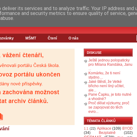
deliver its services and to analyze traffic. Your IP address and
formance and security metrics to ensure quality of service, ge
 abuse.
ozvánky
MŠMT
Čtení
O nás
DISKUSE
Ještě jednou polopaticky
pro Milana Randáka, Janu
...
Komárku, že ti není
stydno....
Jaké štěstí, že Velké
břicho není líný učitel,
ale...
Pane Čapku, je toto nutné
a vhodné?
Proč dělat výzkumy, proč
se zapojovat do těch
evro...
TÉMATA ČLÁNKŮ
ování
Aplikace
(109)
BYOD
1:1
(22)
(34)
Bezplatně
(102)