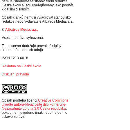
nemusí shodovat se stanoviskem redakce
České školy a jsou uveřejňovány jako podnět
k dalším diskusím.
Obsah článků nemusí vyjadřovat stanovisko
redakce nebo vydavatele Albatros Media, a.s.
©
Albatros Media, a.s.
Všechna práva vyhrazena.
Tento server dodržuje právní předpisy
o ochraně osobních údajů.
ISSN 1213-6018
Reklama na České škole
Diskusní pravidla
Obsah podléhá licenci
Creative Commons
Uveďte autora-Neužívejte dílo komerčně-
Nezasahujte do díla 3.0 Česká republika
,
p
okud není uvedeno jinak nebo nejde-li o
tiskové zprávy.