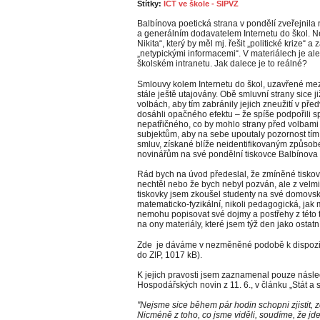
Štítky:
ICT ve škole - SIPVZ
Balbínova poetická strana v pondělí zveřejnila
a generálním dodavatelem Internetu do škol. Ne
Nikita“, který by měl mj. řešit „politické krize“ 
„netypickými informacemi“. V materiálech je a
školském intranetu. Jak dalece je to reálné?
Smlouvy kolem Internetu do škol, uzavřené m
stále ještě utajovány. Obě smluvní strany sice ji
volbách, aby tím zabránily jejich zneužití v př
dosáhli opačného efektu – že spíše podpořili s
nepatřičného, co by mohlo strany před volbami 
subjektům, aby na sebe upoutaly pozornost tím,
smluv, získané blíže neidentifikovaným způsobe
novinářům na své pondělní tiskovce Balbínova 
Rád bych na úvod předeslal, že zmíněné tiskov
nechtěl nebo že bych nebyl pozván, ale z velm
tiskovky jsem zkoušel studenty na své domovské
matematicko-fyzikální, nikoli pedagogická, jak 
nemohu popisovat své dojmy a postřehy z této 
na ony materiály, které jsem týž den jako ostatn
Zde je dáváme v nezměněné podobě k dispozi
do ZIP, 1017 kB).
K jejich pravosti jsem zaznamenal pouze násle
Hospodářských novin z 11. 6., v článku „Stát a s
"Nejsme sice během pár hodin schopni zjistit, z
Nicméně z toho, co jsme viděli, soudíme, že jde