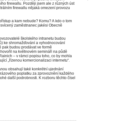
ího firewallu. Později jsem ale z různých úst
ntrálním firewallu nějaká omezení provozu
přístup a kam nebude? Komu? A kdo o tom
osvícený zaměstnanec jakési Obecně
rovozovatelé školského intranetu budou
allů) ke shromažďování a vyhodnocování
ré pak budou prodávat ve formě
i hovořil na květnovém semináři na půdě
inich – v rámci popisu toho, co by mohla
jící „řízenou komercionalizaci internetu“.
anou obsahují také konkrétní ujednání
norázového poplatku za zprovoznění každého
nohé další podrobnosti. K rozboru těchto čísel