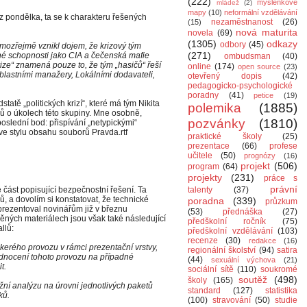
(222)
myšlenkové
mládež
(2)
mapy
(10)
neformální vzdělávání
 pondělka, ta se k charakteru řešených
nezaměstnanost
(26)
(15)
nová maturita
novela
(69)
(1305)
odkazy
odbory
(45)
amozřejmě vznikl dojem, že krizový tým
(271)
é schopnosti jako CIA a čečenská mafie
ombudsman
(40)
ize“ znamená pouze to, že tým „hasičů“ řeší
online
(174)
open source
(23)
blastními manažery, Lokálními dodavateli,
otevřený dopis
(42)
pedagogicko-psychologické
poradny
(41)
petice
(19)
atě „politických krizí“, které má tým Nikita
polemika
(1885)
álů o úkolech této skupiny. Mne osobně,
pozvánky
(1810)
oslední bod: přispívání „netypickými“
e stylu obsahu souborů Pravda.rtf
praktické školy
(25)
prezentace
(66)
profese
učitele
(50)
prognózy
(16)
projekt
(506)
program
(64)
projekty
(231)
práce s
právní
 část popisující bezpečnostní řešení. Ta
talenty
(37)
ů, a dovolím si konstatovat, že technické
poradna
(339)
průzkum
prezentoval novinářům již v březnu
(53)
přednáška
(27)
něných materiálech jsou však také následující
předškolní ročník
(75)
llů:
předškolní vzdělávání
(103)
recenze
(30)
redakce
(16)
škerého provozu v rámci prezentační vrstvy,
regionální školství
(94)
satira
odnocení tohoto provozu na případné
(44)
sexuální výchova
(21)
t.
sociální sítě
(110)
soukromé
soutěž
(498)
školy
(165)
žní analýzu na úrovni jednotlivých paketů
standard
(127)
statistika
ků.
(100)
stravování
(50)
studie