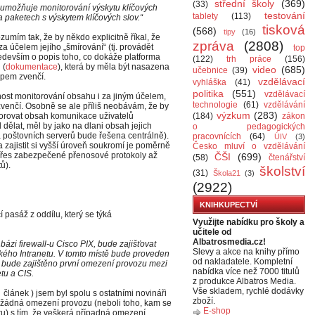
střední školy
(369)
(33)
umožňuje monitorování výskytu klíčových
testování
tablety
(113)
 paketech s výskytem klíčových slov.“
tisková
(568)
tipy
(16)
umím tak, že by někdo explicitně říkal, že
zpráva
(2808)
a účelem jejího „šmírování“ (tj. provádět
top
edevším o popis toho, co dokáže platforma
(122)
trh práce
(156)
 (
dokumentace
), která by měla být nasazena
video
(685)
učebnice
(39)
upem zvenčí.
vzdělávací
vyhláška
(41)
politika
(551)
vzdělávací
ost monitorování obsahu i za jiným účelem,
technologie
(61)
vzdělávání
venčí. Osobně se ale příliš neobávám, že by
výzkum
(283)
rovat obsah komunikace uživatelů
(184)
zákon
dělat, měl by jako na dlani obsah jejich
o pedagogických
 poštovních serverů bude řešena centrálně).
pracovnících
(64)
ÚIV
(3)
 zajistit si vyšší úroveň soukromí je poměrně
Česko mluví o vzdělávání
řes zabezpečené přenosové protokoly až
ČŠI
(699)
(58)
čtenářství
tů).
školství
(31)
Škola21
(3)
(2922)
KNIHKUPECTVÍ
 pasáž z oddílu, který se týká
Využijte nabídku pro školy a
učitele od
Albatrosmedia.cz!
bázi firewall-u Cisco PIX, bude zajišťovat
Slevy a akce na knihy přímo
kolského Intranetu. V tomto místě bude proveden
od nakladatele. Kompletní
a bude zajištěno první omezení provozu mezi
nabídka více než 7000 titulů
tu a CIS.
z produkce Albatros Media.
Vše skladem, rychlé dodávky
 článek ) jsem byl spolu s ostatními novináři
zboží.
t žádná omezení provozu (neboli toho, kam se
E-shop
etu) s tím, že veškerá případná omezení