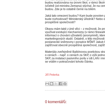
budou realizována na úrovni škol, v rámci školn
(včetně úst ministra Zemana) slýchal, že na ce
budou. Zde je to ostatně černé na bílém.
Jaká tato omezení budou? Kam bude povolen 
bude rozhodovat? Ministerský úředník? Nebo 
prospěšné společnosti?
Obavu mám také z jiné věci – z možnosti, že p
využívat existující mechanismy (v rámci firew
informací o chování uživatelů (anonymně), kte
marketingových studií. Ostatně, o této možnost
poslanecké sněmovny i poradce MŠMT Jakub Ra
zajišťovat obecně prospěšná společnost, zajišťu
Materiály zveřejněné Balbínovou poetickou str
o cenách – např. o cenách za SKP, o výši jed
SKP, za instalaci pasivního portu v síti LAN i m
se vrátím v pokračování tohoto článku.
Jiří Peterka
0 komentářů: