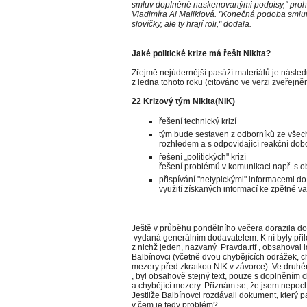
smluv doplněné naskenovanými podpisy," prohlá
Vladimíra Al Malikiová. "Konečná podoba smluv 
slovíčky, ale ty hrají roli," dodala.
Jaké politické krize má řešit Nikita?
Zřejmě nejúdernější pasáží materiálů je následuj
z ledna tohoto roku (citováno ve verzi zveřejn
22 Krizový tým Nikita(NIK)
řešení technický krizí
tým bude sestaven z odborníků ze všech
rozhledem a s odpovídající reakční do
řešení „politických" krizí
řešení problémů v komunikaci např. s ob
přispívání "netypickými" informacemi d
využití získaných informací ke zpětné va
Ještě v průběhu pondělního večera dorazila d
vydaná generálním dodavatelem. K ní byly při
z nichž jeden, nazvaný Pravda.rtf , obsahoval id
Balbínovci (včetně dvou chybějících odrážek, ch
mezery před zkratkou NIK v závorce). Ve dru
, byl obsahově stejný text, pouze s doplněním c
a chybějící mezery. Přiznám se, že jsem nepocho
Jestliže Balbínovci rozdávali dokument, který
v čem je tedy problém?