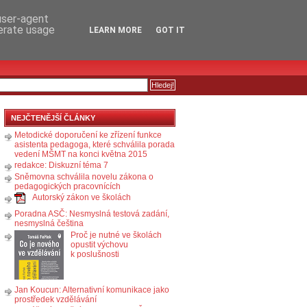
RSS
KOMENTÁŘE
 user-agent
nerate usage
LEARN MORE
GOT IT
NEJČTENĚJŠÍ ČLÁNKY
Metodické doporučení ke zřízení funkce
asistenta pedagoga, které schválila porada
vedení MŠMT na konci května 2015
redakce: Diskuzní téma 7
Sněmovna schválila novelu zákona o
pedagogických pracovnících
Autorský zákon ve školách
Poradna ASČ: Nesmyslná testová zadání,
nesmyslná čeština
Proč je nutné ve školách
opustit výchovu
k poslušnosti
Jan Koucun: Alternativní komunikace jako
prostředek vzdělávání