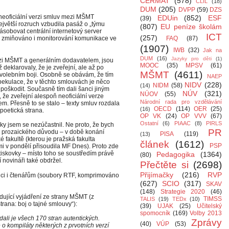
CERMAT
(578)
CLIL
(18)
DUM
(205)
DVPP
(59)
DZS
 neoficiální verzi smluv mezi MŠMT
EDUin
(852)
ESF
(39)
jvětší rozruch vzbudila pasáž o „týmu
(807)
EU peníze školám
a zásobovat centrální internetový server
ICT
(257)
le zmiňováno i monitorování komunikace ve
FAQ
(87)
(1907)
IWB
(32)
Jak na
DUM
(16)
Jazyky pro děti
(1)
ezi MŠMT a generálním dodavatelem, jsou
MOOC
(35)
MPSV
(61)
ž deklarovaly, že je zveřejní, ale až po
MŠMT
(4611)
edvolebním boji. Osobně se obávám, že tím
NAEP
pekulace, že v těchto smlouvách je něco
NIDV
(228)
NIDM
(58)
(14)
poškodit. Současně tím dali šanci jiným
NÚV
(321)
NÚOV
(55)
 že zveřejní alespoň neoficiální verze
Národní rada pro vzdělávání
m. Přesně to se stalo – texty smluv rozdala
OECD
(114)
OER
(25)
(16)
poetická strana.
OP VK
(24)
OP VVV
(67)
Ostatní
(6)
PIAAC
(8)
PIRLS
ky jsem se nezúčastnil. Ne proto, že bych
PR
i prozaického důvodu – v době konání
PISA
(119)
(13)
 fakultě (kterou je pražská fakulta
článek
(1612)
PSP
mi v pondělí přisoudila MF Dnes). Proto zde
tiskovky – místo toho se soustředím právě
Pedagogika
(1364)
(80)
í novináři také obdržel.
Přečtěte si
(2698)
Přijímačky
(216)
RVP
ci i čtenářům (soubory RTF, komprimováno
(627)
SCIO
(317)
SKAV
(148)
Strategie 2020
(46)
dující vyjádření ze strany MŠMT (z
TIMSS
TALIS
(19)
TEDx
(10)
trana: boj o tajné smlouvy“):
(39)
UJAK
(25)
Učitelský
spomocník
(169)
Volby 2013
dali je všech 170 stran autentických.
Zprávy
(40)
VÚP
(53)
 o kompiláty některých z prvotních verzí