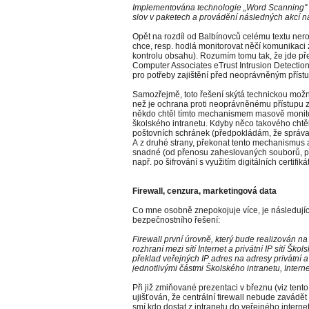
Implementována technologie „Word Scanning" 
slov v paketech a provádění následných akcí na
Opět na rozdíl od Balbínovců celému textu neroz
chce, resp. hodlá monitorovat něčí komunikaci z
kontrolu obsahu). Rozumím tomu tak, že jde př
Computer Associates eTrust Intrusion Detection
pro potřeby zajištění před neoprávněným příst
Samozřejmě, toto řešení skýtá technickou možn
než je ochrana proti neoprávněnému přístupu z
někdo chtěl tímto mechanismem masově monito
školského intranetu. Kdyby něco takového chtěl 
poštovních schránek (předpokládám, že správa
A z druhé strany, překonat tento mechanismus a
snadné (od přenosu zaheslovaných souborů, p
např. po šifrování s využitím digitálních certifiká
Firewall, cenzura, marketingová data
Co mne osobně znepokojuje více, je následující
bezpečnostního řešení:
Firewall první úrovně, který bude realizován na 
rozhraní mezi sítí Internet a privátní IP sítí Š
překlad veřejných IP adres na adresy privátní 
jednotlivými částmi Školského intranetu, Interne
Při již zmiňované prezentaci v březnu (viz tento
ujišťován, že centrální firewall nebude zavádě
smí kdo dostat z intranetu do veřejného intern