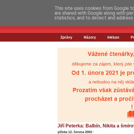
This site uses cookies from Google to 
are shared with Google along with per
statistics, and to detect and address
Zprávy
Názory
Inkluze
P
Jiří Peterka: Balbín, Nikita a šmír
středa 12. června 2002
·