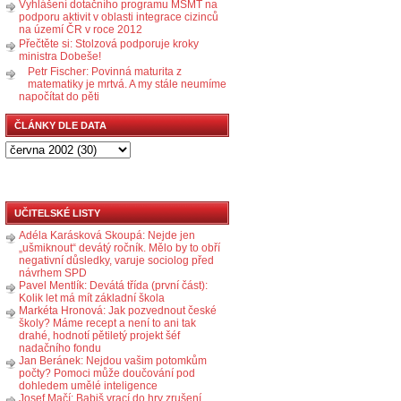
Vyhlášení dotačního programu MŠMT na
podporu aktivit v oblasti integrace cizinců
na území ČR v roce 2012
Přečtěte si: Stolzová podporuje kroky
ministra Dobeše!
Petr Fischer: Povinná maturita z
matematiky je mrtvá. A my stále neumíme
napočítat do pěti
ČLÁNKY DLE DATA
UČITELSKÉ LISTY
Adéla Karásková Skoupá: Nejde jen
„ušmiknout“ devátý ročník. Mělo by to obří
negativní důsledky, varuje sociolog před
návrhem SPD
Pavel Mentlík: Devátá třída (první část):
Kolik let má mít základní škola
Markéta Hronová: Jak pozvednout české
školy? Máme recept a není to ani tak
drahé, hodnotí pětiletý projekt šéf
nadačního fondu
Jan Beránek: Nejdou vašim potomkům
počty? Pomoci může doučování pod
dohledem umělé inteligence
Josef Mačí: Babiš vrací do hry zrušení