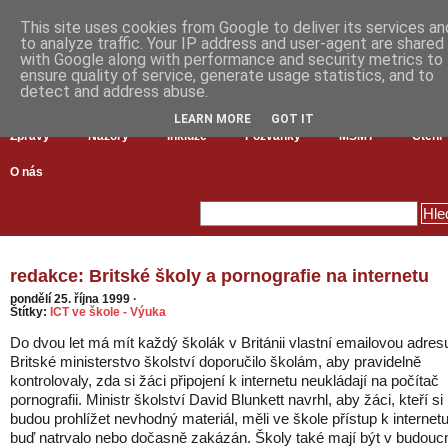
This site uses cookies from Google to deliver its services an
to analyze traffic. Your IP address and user-agent are shared
with Google along with performance and security metrics to
ensure quality of service, generate usage statistics, and to
detect and address abuse.
LEARN MORE
GOT IT
Zprávy
Názory
Inkluze
Pozvánky
MŠMT
Čtení
O nás
redakce: Britské školy a pornografie na internetu
pondělí 25. října 1999
·
Štítky:
ICT ve škole - Výuka
Do dvou let má mít každý školák v Británii vlastní emailovou adres
Britské ministerstvo školství doporučilo školám, aby pravidelně
kontrolovaly, zda si žáci připojení k internetu neukládají na počítač
pornografii. Ministr školství David Blunkett navrhl, aby žáci, kteří si
budou prohlížet nevhodný materiál, měli ve škole přístup k internet
buď natrvalo nebo dočasně zakázán. Školy také mají být v budouc