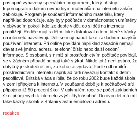
postupně vybaveny speciálním programem, který přístup
k pornografii a dalším nevhodným materiálům na internetu žákům
zablokuje. Program je součástí informačního materiálu, který
například doporučuje, aby byly počítače v domácnostech umístěny
v obývacím pokoji, kde lze dobře vidět, co si děti na internetu
prohlížejí. Rodiče mají s dětmi také diskutovat o tom, které stránky
na internetu navštěvují. Děti se mají naučit také základním návyk
používání internetu. Při online povídání například zásadně nemají
dávat své jméno, adresu, telefonní číslo nebo další osobní
informace. S osobami, s nimiž si prostřednictvím počítače povídají,
se v žádném případě nemají také stýkat. Nikde totiž není psáno, ž
dotyčný je skutečně tím, za koho se vydává. Podle odborníků
prostřednictvím internetu například rádi navazují kontakt s dětmi
pedofilové. Britská vláda slíbila, že do roku 2002 bude každá škola
v zemi připojena k internetu. V současné době je k počítačové síti
připojeno již 90 procent škol. V uplynulém roce se počet základních
škol připojených k internetu zvýšil čtyřnásobně. Do dvou let má mít
také každý školák v Británii vlastní emailovou adresu.
redakce