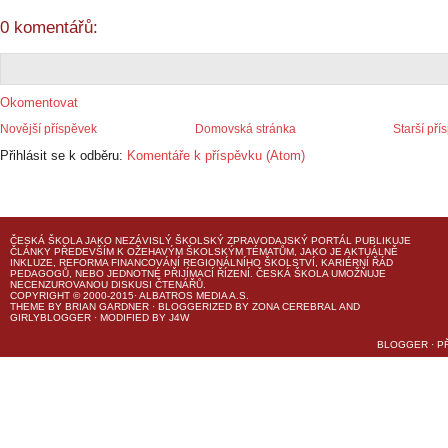
0 komentářů:
Okomentovat
Novější příspěvek
Domovská stránka
Starší pří
Přihlásit se k odběru:
Komentáře k příspěvku (Atom)
ČESKÁ ŠKOLA
JAKO NEZÁVISLÝ ŠKOLSKÝ ZPRAVODAJSKÝ PORTÁL PUBLIKUJE
ČLÁNKY PŘEDEVŠÍM K OŽEHAVÝM ŠKOLSKÝM TÉMATŮM, JAKO JE AKTUÁLNĚ
INKLUZE, REFORMA FINANCOVÁNÍ REGIONÁLNÍHO ŠKOLSTVÍ, KARIÉRNÍ ŘÁD
PEDAGOGŮ, NEBO JEDNOTNÉ PŘIJÍMACÍ ŘÍZENÍ.
ČESKÁ ŠKOLA
UMOŽŇUJE
NECENZUROVANOU DISKUSI ČTENÁŘŮ.
COPYRIGHT © 2000-2015· ALBATROS MEDIA A.S.
THEME
BY
BRIAN GARDNER
· BLOGGERIZED BY
ZONA CEREBRAL
AND
GIRLYBLOGGER
· MODIFIED BY
J4W
BLOGGER
·
P