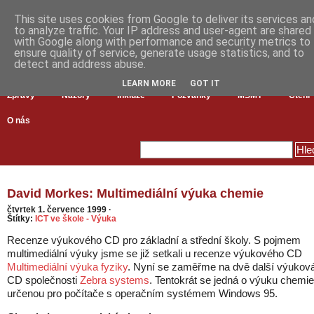
This site uses cookies from Google to deliver its services an
to analyze traffic. Your IP address and user-agent are shared
with Google along with performance and security metrics to
ensure quality of service, generate usage statistics, and to
detect and address abuse.
LEARN MORE
GOT IT
Zprávy
Názory
Inkluze
Pozvánky
MŠMT
Čtení
O nás
David Morkes: Multimediální výuka chemie
čtvrtek 1. července 1999
·
Štítky:
ICT ve škole - Výuka
Recenze výukového CD pro základní a střední školy.
S pojmem
multimediální výuky jsme se již setkali u recenze výukového CD
Multimediální výuka fyziky
. Nyní se zaměřme na dvě další výukov
CD společnosti
Zebra systems
. Tentokrát se jedná o výuku chemie
určenou pro počítače s operačním systémem Windows 95.